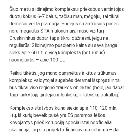
Šiuo metu slidinėjimo kompleksui priekabus vertintojas
duotų kokius 6-7 balus, tačiau man, mėgėjui, tai tikrai
dėmesio verta pramoga. Sudėjus su antrosios pusės
noru mėgautis SPA malonumais, mūsų vizitai į
Druskininkus dabar taps tikrai dažnesni, jeigu ne
reguliarūs. Slidinėjimo pusdienio kaina su sava įranga
sieks apie 60 Lt, o visą komplektą (net rūbus)
nuomojantis – apie 100 Lt.
Reikia tikėtis, jog mano paminėtus ir kitus trūkumus
komplekso valdytojai sugebės deramai išspręsti ir tai
bus tikrai viso regiono traukos objektas (beje, jau dabar
tarp lankytojų girdėjau ir lenkiškų, ir latviškų pokalbių).
Komplekso statybos kaina siekia apie 110-120 mln.
litų, iš kurių beveik pusė yra ES paramos lėšos.
Kovojantys prieš korupciją specialistai neoficialiai
skaičiuoja, jog šio projekto finansavimo schema – dar