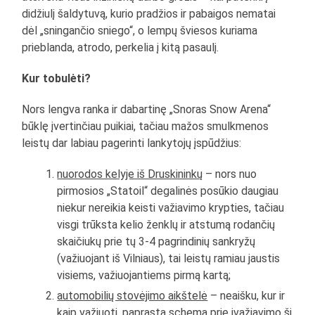
didžiulį šaldytuvą, kurio pradžios ir pabaigos nematai
dėl „sningančio sniego“, o lempų šviesos kuriama
prieblanda, atrodo, perkelia į kitą pasaulį.
Kur tobulėti?
Nors lengva ranka ir dabartinę „Snoras Snow Arena“
būklę įvertinčiau puikiai, tačiau mažos smulkmenos
leistų dar labiau pagerinti lankytojų įspūdžius:
nuorodos kelyje iš Druskininkų
– nors nuo
pirmosios „Statoil“ degalinės posūkio daugiau
niekur nereikia keisti važiavimo krypties, tačiau
visgi trūksta kelio ženklų ir atstumą rodančių
skaičiukų prie tų 3-4 pagrindinių sankryžų
(važiuojant iš Vilniaus), tai leistų ramiau jaustis
visiems, važiuojantiems pirmą kartą;
automobilių stovėjimo aikštelė
– neaišku, kur ir
kaip važiuoti, paprasta schema prie įvažiavimo šį