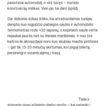
pasistatai automobilį, o virš tavęs – metalo
konstrukcijų miškas. Vien jau tai daro įspūdį.
Dar didesnis šokas ištiko, kai atvažiuodamas turėjau
dengtis nuo rugpjūčio pabaigos saulės ir automobilio
termometras rodė +20 laipsnių, o kepinanti saulė vertė
nejaukiai jaustis net su lininiais marškiniais. Ir nuo tos
kaitros iki akivaizdaus noro kuo skubiau mautis pirštines
– gal tik 15-20 minučių skirtumas, kol įsigyji bilietą,
persirengi ir surandi įėjimą į trasą.
Tada ir
atsiveria visas inžinierių darbo grožis – kai patenki į