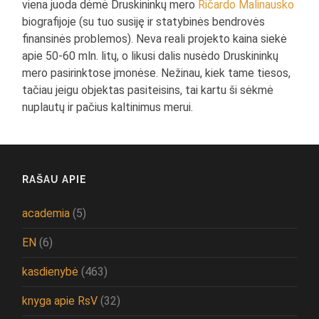
viena juoda dėmė Druskininkų mero
Ričardo Malinausko
biografijoje (su tuo susiję ir statybinės bendrovės
finansinės problemos). Neva reali projekto kaina siekė
apie 50-60 mln. litų, o likusi dalis nusėdo Druskininkų
mero pasirinktose įmonėse. Nežinau, kiek tame tiesos,
tačiau jeigu objektas pasiteisins, tai kartu ši sėkmė
nuplautų ir pačius kaltinimus merui.
RAŠAU APIE
academia
(5)
EN
(6)
kasdienybė
(463)
knyga apie RsV
(32)