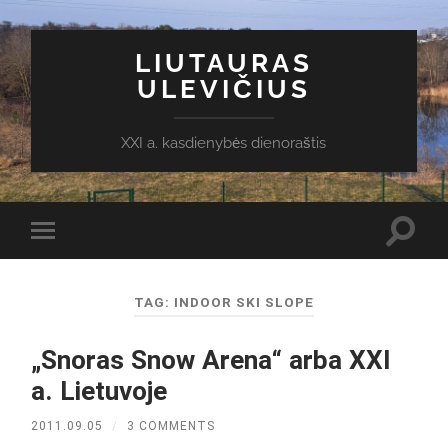
LIUTAURAS
ULEVIČIUS
XXI a. kasdienybės dienoraštis
Toggl
Toggle
search
mobile
field
menu
TAG:
INDOOR SKI SLOPE
„Snoras Snow Arena“ arba XXI
a. Lietuvoje
2011.09.05
/
3 COMMENTS