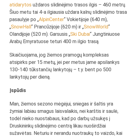
atidarytos
uždaros slidinėjimo trasos ilgis – 460 metrų.
Šiuo metu tai 4-a ilgiausia uždara kalnų slidinėjimo trasa
pasaulyje po „
AlpinCenter
“ Vokietijoje (640 m),
„
SnowHall
“ Prancūzijoje (620 m) ir „
SnowWorld
“
Olandijoje (520 m). Garsusis „
Ski Dubai
“ Jungtiniuose
Arabų Emyratuose teturi 400 m ilgio trasą.
Skaičiuojama, jog žiemos pramogų kompleksas
atsipirks per 15 metų, jei per metus jame apsilankys
130-140 tūkstančių lankytojų – t.y. bent po 500
lankytojų per dieną.
Įspūdis
Man, žiemos sezono mėgėjui, sniegas ir šaltis yra
žymiai labiau smagus laisvalaikis, nei karštis ir saulė,
todėl nieko nuostabaus, kad po darbų užsukęs į
Druskininkų slidinėjimo centrą likau nuoširdžiai
sužavėtas. Neturiu ir nerandu nuotraukų to vaizdo, kai