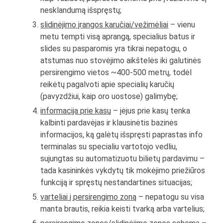
nesklandumą išspręstų;
slidinėjimo įrangos karučiai/vežimėliai
– vienu
metu tempti visą aprangą, specialius batus ir
slides su pasparomis yra tikrai nepatogu, o
atstumas nuo stovėjimo aikštelės iki galutinės
persirengimo vietos ~400-500 metrų, todėl
reikėtų pagalvoti apie specialių karučių
(pavyzdžiui, kaip oro uostose) galimybę;
informacija prie kasų
– įėjus prie kasų tenka
kalbinti pardavėjas ir klausinėtis bazinės
informacijos, ką galėtų išspręsti paprastas info
terminalas su specialiu vartotojo vedliu,
sujungtas su automatizuotu bilietų pardavimu –
tada kasininkės vykdytų tik mokėjimo priežiūros
funkciją ir spręstų nestandartines situacijas;
varteliai į persirengimo zoną
– nepatogu su visa
manta brautis, reikia keisti tvarką arba vartelius;