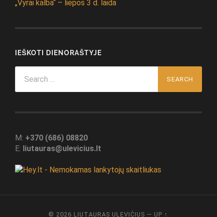
„Vyrai kalba“ – liepos 3 d. laida
IEŠKOTI DIENORAŠTYJE
Search
for:
M:
+370 (686) 08820
E:
liutauras@ulevicius.lt
© 2026
LIUTAURAS ULEVIČIUS
—
UP ↑