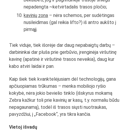
nepadengta ~ketvirtadalis trasos pločio;
kavinių zona
– nėra schemos, per sudėtingas
nusileidimas (gal reikia lifto?) iš antro aukšto į
pirmąjį.
Tiek viduje, tiek išorėje dar daug nepabaigtų darbų –
darbininkai dar pluša prie gerbūvio, įrenginėja viršutinę
kavinę (apatinė ir viršutinė trasos neveikia), daug kur
kabo atviri laidai ir pan.
Kaip šiek tiek kvanktelėjusiam dėl technologijų, gana
apčiuopiamas trūkumas – menka mobiliojo ryšio
kokybė, nėra jokio bevielio tinklo (išskyrus mokamą
Zebra kažkur toli prie kavinių ar kasų, t.y. normaliu būdu
nepagaunamą), todėl iš trasos siųsti nuotraukas,
pavyzdžiui, į „Facebook“, yra tikra kančia.
Vietoj išvadų