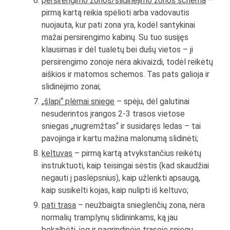
persirengimo zonos/slidinėjimo zonos schema
–
pirmą kartą reikia spėlioti arba vadovautis
nuojauta, kur pati zona yra, kodėl santykinai
mažai persirengimo kabinų. Su tuo susijęs
klausimas ir dėl tualetų bei dušų vietos – ji
persirengimo zonoje nėra akivaizdi, todėl reikėtų
aiškios ir matomos schemos. Tas pats galioja ir
slidinėjimo zonai;
„šlapi“ plėmai sniege
– spėju, dėl galutinai
nesuderintos įrangos 2-3 trasos vietose
sniegas „nugremžtas“ ir susidaręs ledas – tai
pavojinga ir kartu mažina malonumą slidinėti;
keltuvas
– pirmą kartą atvykstančius reikėtų
instruktuoti, kaip teisingai sėstis (kad skaudžiai
negauti į paslėpsnius), kaip užlenkti apsaugą,
kaip susikelti kojas, kaip nulipti iš keltuvo;
pati trasa
– neužbaigta snieglenčių zona, nėra
normalių tramplynų slidininkams, ką jau
bekalbėti, jog ir pagrindinėje trasoje sniegu