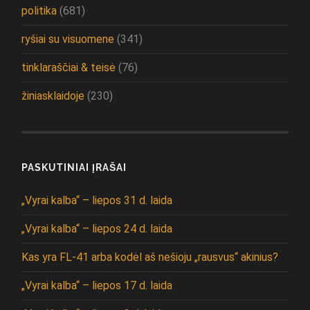
politika
(681)
ryšiai su visuomene
(341)
tinklaraščiai & teisė
(76)
žiniasklaidoje
(230)
PASKUTINIAI ĮRAŠAI
„Vyrai kalba“ – liepos 31 d. laida
„Vyrai kalba“ – liepos 24 d. laida
Kas yra FL-41 arba kodėl aš nešioju „rausvus“ akinius?
„Vyrai kalba“ – liepos 17 d. laida