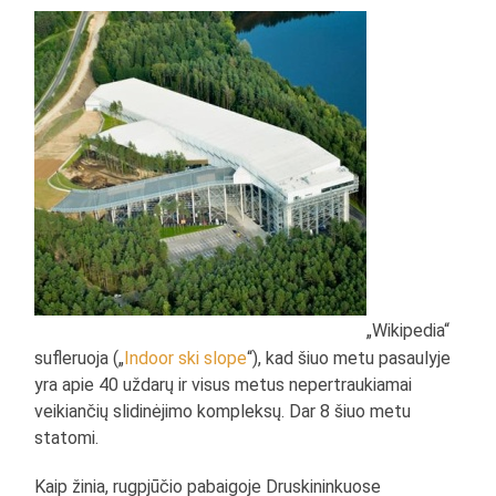
„Wikipedia“
sufleruoja („
Indoor ski slope
“), kad šiuo metu pasaulyje
yra apie 40 uždarų ir visus metus nepertraukiamai
veikiančių slidinėjimo kompleksų. Dar 8 šiuo metu
statomi.
Kaip žinia, rugpjūčio pabaigoje Druskininkuose