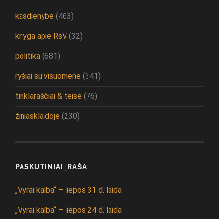
kasdienybė
(463)
knyga apie RsV
(32)
politika
(681)
ryšiai su visuomene
(341)
tinklaraščiai & teisė
(76)
žiniasklaidoje
(230)
PASKUTINIAI ĮRAŠAI
„Vyrai kalba“ – liepos 31 d. laida
„Vyrai kalba“ – liepos 24 d. laida