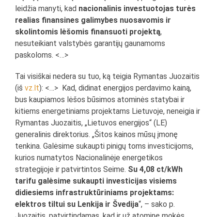
leidžia manyti, kad
nacionalinis investuotojas turės
realias finansines galimybes nuosavomis ir
skolintomis lėšomis finansuoti projektą
,
nesuteikiant valstybės garantijų gaunamoms
paskoloms. <…>
Tai visiškai nedera su tuo, ką teigia Rymantas Juozaitis
(iš
vz.lt
): <…> Kad, didinat energijos perdavimo kainą,
bus kaupiamos lėšos būsimos atominės statybai ir
kitiems energetiniams projektams Lietuvoje, neneigia ir
Rymantas Juozaitis, „Lietuvos energijos“ (LE)
generalinis direktorius. „Šitos kainos mūsų įmonę
tenkina. Galėsime sukaupti pinigų toms investicijoms,
kurios numatytos Nacionalinėje energetikos
strategijoje ir patvirtintos Seime.
Su 4,08 ct/kWh
tarifu galėsime sukaupti investicijas visiems
didiesiems infrastruktūriniams projektams:
elektros tiltui su Lenkija ir Švedija
“, – sako p.
Juozaitis, patvirtindamas, kad ir už atominę mokės