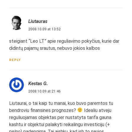
Liutauras
2008.10.09 at 13:52
steigiant “Leo LT” apie reguliavimo pokyčius, kurie dar
didintų pajamų srautus, nebuvo jokios kalbos
REPLY
Kestas G.
2008.10.09 at 21:46
Liutaurai, o tai kaip tu manai, kuo buvo paremtos tu
bendroviu finansines prognozes?
Idealiu atveju
reguliuojamas objektas per nustatyta tarifa gauna
kashtu ir objektui palaikyti reikalingu investiciju (+
pelno) padengima. Tai aishku, kad ish to naujos