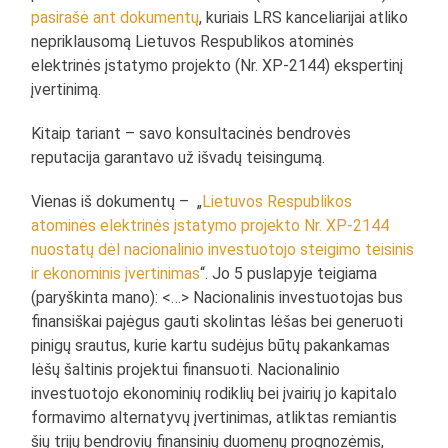
pasirašė ant dokumentų
, kuriais LRS kanceliarijai atliko
nepriklausomą Lietuvos Respublikos atominės
elektrinės įstatymo projekto (Nr. XP-2144) ekspertinį
įvertinimą.
Kitaip tariant – savo konsultacinės bendrovės
reputacija garantavo už išvadų teisingumą.
Vienas iš dokumentų – „
Lietuvos Respublikos
atominės elektrinės įstatymo projekto Nr. XP-2144
nuostatų dėl nacionalinio investuotojo steigimo teisinis
ir ekonominis įvertinimas
“. Jo 5 puslapyje teigiama
(paryškinta mano):
<…> Nacionalinis investuotojas bus
finansiškai pajėgus gauti skolintas lėšas bei generuoti
pinigų srautus, kurie kartu sudėjus būtų pakankamas
lėšų šaltinis projektui finansuoti. Nacionalinio
investuotojo ekonominių rodiklių bei įvairių jo kapitalo
formavimo alternatyvų įvertinimas, atliktas remiantis
šių trijų bendrovių finansinių duomenų prognozėmis,