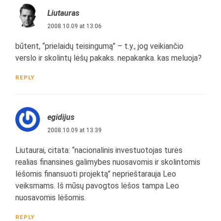
Liutauras
2008.10.09 at 13:06
būtent, “prielaidų teisingumą” – t.y., jog veikiančio
verslo ir skolintų lėšų pakaks. nepakanka. kas meluoja?
REPLY
egidijus
2008.10.09 at 13:39
Liutaurai, citata: “nacionalinis investuotojas turės
realias finansines galimybes nuosavomis ir skolintomis
lėšomis finansuoti projektą” neprieštarauja Leo
veiksmams. Iš mūsų pavogtos lėšos tampa Leo
nuosavomis lėšomis.
REPLY