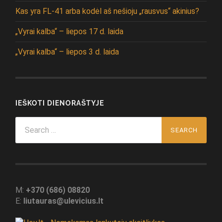
Kas yra FL-41 arba kodėl aš nešioju „rausvus“ akinius?
„Vyrai kalba“ – liepos 17 d. laida
„Vyrai kalba“ – liepos 3 d. laida
IEŠKOTI DIENORAŠTYJE
Search
for:
M:
+370 (686) 08820
E:
liutauras@ulevicius.lt