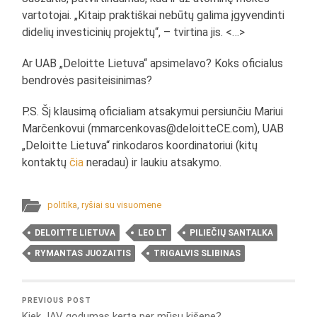
vartotojai. „Kitaip praktiškai nebūtų galima įgyvendinti
didelių investicinių projektų“, – tvirtina jis. <…>
Ar UAB „Deloitte Lietuva“ apsimelavo? Koks oficialus
bendrovės pasiteisinimas?
P.S. Šį klausimą oficialiam atsakymui persiunčiu Mariui
Marčenkovui (mmarcenkovas@deloitteCE.com), UAB
„Deloitte Lietuva“ rinkodaros koordinatoriui (kitų
kontaktų
čia
neradau) ir laukiu atsakymo.
politika
,
ryšiai su visuomene
DELOITTE LIETUVA
LEO LT
PILIEČIŲ SANTALKA
RYMANTAS JUOZAITIS
TRIGALVIS SLIBINAS
PREVIOUS POST
Kiek JAV godumas kerta per mūsų kišenę?