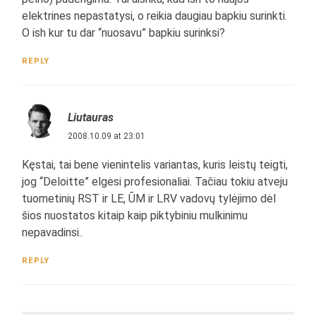
elektrines nepastatysi, o reikia daugiau bapkiu surinkti.
O ish kur tu dar “nuosavu” bapkiu surinksi?
REPLY
Liutauras
2008.10.09 at 23:01
Kęstai, tai bene vienintelis variantas, kuris leistų teigti,
jog “Deloitte” elgėsi profesionaliai. Tačiau tokiu atveju
tuometinių RST ir LE, ŪM ir LRV vadovų tylėjimo dėl
šios nuostatos kitaip kaip piktybiniu mulkinimu
nepavadinsi..
REPLY