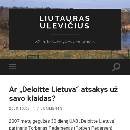
LIUTAURAS
ULEVIČIUS
XXI a. kasdienybės dienoraštis
Toggl
Toggle
search
mobile
field
menu
Ar „Deloitte Lietuva“ atsakys už
savo klaidas?
2008.10.09
/
7 COMMENTS
2007 metų gegužės 30 dieną UAB „Deloitte Lietuva“
partneris Torbenas Pedersenas (Torben Pedersen)