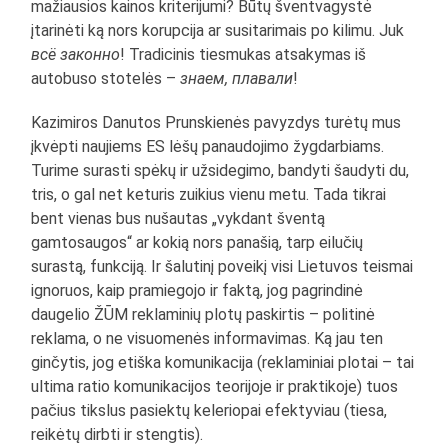
mažiausios kainos kriterijumi? Būtų šventvagystė
įtarinėti ką nors korupcija ar susitarimais po kilimu. Juk
всё законно
! Tradicinis tiesmukas atsakymas iš
autobuso stotelės –
знаем, плавали
!
Kazimiros Danutos Prunskienės pavyzdys turėtų mus
įkvėpti naujiems ES lėšų panaudojimo žygdarbiams.
Turime surasti spėkų ir užsidegimo, bandyti šaudyti du,
tris, o gal net keturis zuikius vienu metu. Tada tikrai
bent vienas bus nušautas „vykdant šventą
gamtosaugos“ ar kokią nors panašią, tarp eilučių
surastą, funkciją. Ir šalutinį poveikį visi Lietuvos teismai
ignoruos, kaip pramiegojo ir faktą, jog pagrindinė
daugelio ŽŪM reklaminių plotų paskirtis – politinė
reklama, o ne visuomenės informavimas. Ką jau ten
ginčytis, jog etiška komunikacija (reklaminiai plotai – tai
ultima ratio komunikacijos teorijoje ir praktikoje) tuos
pačius tikslus pasiektų keleriopai efektyviau (tiesa,
reikėtų dirbti ir stengtis).