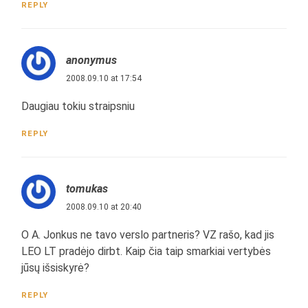
REPLY
anonymus
2008.09.10 at 17:54
Daugiau tokiu straipsniu
REPLY
tomukas
2008.09.10 at 20:40
O A. Jonkus ne tavo verslo partneris? VZ rašo, kad jis
LEO LT pradėjo dirbt. Kaip čia taip smarkiai vertybės
jūsų išsiskyrė?
REPLY