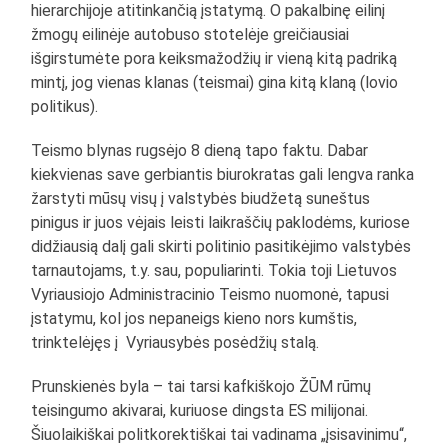
hierarchijoje atitinkančią įstatymą. O pakalbinę eilinį
žmogų eilinėje autobuso stotelėje greičiausiai
išgirstumėte pora keiksmažodžių ir vieną kitą padriką
mintį, jog vienas klanas (teismai) gina kitą klaną (lovio
politikus).
Teismo blynas rugsėjo 8 dieną tapo faktu. Dabar
kiekvienas save gerbiantis biurokratas gali lengva ranka
žarstyti mūsų visų į valstybės biudžetą suneštus
pinigus ir juos vėjais leisti laikraščių paklodėms, kuriose
didžiausią dalį gali skirti politinio pasitikėjimo valstybės
tarnautojams, t.y. sau, populiarinti. Tokia toji Lietuvos
Vyriausiojo Administracinio Teismo nuomonė, tapusi
įstatymu, kol jos nepaneigs kieno nors kumštis,
trinktelėjęs į Vyriausybės posėdžių stalą.
Prunskienės byla – tai tarsi kafkiškojo ŽŪM rūmų
teisingumo akivarai, kuriuose dingsta ES milijonai.
Šiuolaikiškai politkorektiškai tai vadinama „įsisavinimu“,