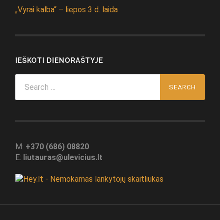
„Vyrai kalba“ – liepos 3 d. laida
IEŠKOTI DIENORAŠTYJE
Search
for:
M:
+370 (686) 08820
E:
liutauras@ulevicius.lt