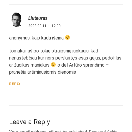
Liutauras
2008.09.11 at 12:09
anonymus, kaip kada išeina
tomukai, aš po tokių straipsnių juokauju, kad
nenustebčiau kur nors perskaitęs esąs gėjus, pedofilas
ar žudikas maniakas
o dėl Artūro sprendimo –
pranešiu artimiausiomis dienomis
REPLY
Leave a Reply
Your email address will not be published.
Required fields