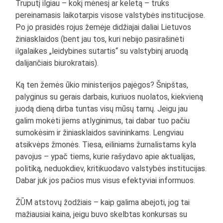
Truputį ilgiau – kokį mėnesį ar keletą – truks
pereinamasis laikotarpis visose valstybės institucijose.
Po jo prasidės rojus žemėje didžiajai daliai Lietuvos
žiniasklaidos (bent jau tos, kuri nebijo pasirašinėti
ilgalaikes „leidybines sutartis“ su valstybinį aruodą
dalijančiais biurokratais).
Ką ten žemės ūkio ministerijos pajėgos? Šnipštas,
palyginus su gerais darbais, kuriuos nuolatos, kiekvieną
juodą dieną dirba tuntas visų mūsų tarnų. Jeigu jau
galim mokėti jiems atlyginimus, tai dabar tuo pačiu
sumokėsim ir žiniasklaidos savininkams. Lengviau
atsikvėps žmonės. Tiesa, eiliniams žurnalistams kyla
pavojus – ypač tiems, kurie rašydavo apie aktualijas,
politiką, neduokdiev, kritikuodavo valstybės institucijas.
Dabar juk jos pačios mus visus efektyviai informuos.
ŽŪM atstovų žodžiais – kaip galima abejoti, jog tai
mažiausiai kaina, jeigu buvo skelbtas konkursas su