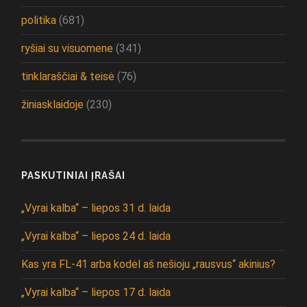
politika
(681)
ryšiai su visuomene
(341)
tinklaraščiai & teisė
(76)
žiniasklaidoje
(230)
PASKUTINIAI ĮRAŠAI
„Vyrai kalba“ – liepos 31 d. laida
„Vyrai kalba“ – liepos 24 d. laida
Kas yra FL-41 arba kodėl aš nešioju „rausvus“ akinius?
„Vyrai kalba“ – liepos 17 d. laida