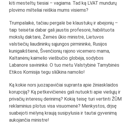
kiti mesteltų tiesiai – vagiama. Tad ką LVAT mundurų
plovimo milteliai reiškia mums visiems?
Trumpalaikė, tačiau pergalė be klaustukų ir abejonių –
taip teisėtai dabar gali jaustis profesorė, habilituota
mokslų daktarė, Žemės ūkio ministrė, Lietuvos
valstiečių liaudininkų sąjungos pirmininkė, Rusijos
kunigaikštienė, Švenčionių rajono vicemero mama,
Kaltanėnų kaimelio viešbučio globėja, sodybos
Labanore savininkė. O tuo metu Valstybinė Tarnybinės
Etikos Komisija tegu sliūkina namolio!
Ką kokie nors juozapavičiai supranta apie žiniasklaidos
korupciją? Ką petkevičienės gali nutuokti apie viešųjų ir
privačių interesų derinimą? Kokią teisę turi vertinti ŽŪM
reklaminius plotus visa visuomenė? Menkystos, drįsę
suabejoti mėlyną kraują susipylusia ir tautai gyvenimą
aukojančia ministre!