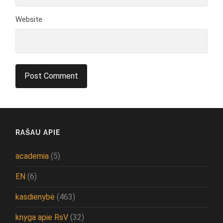
Website
RAŠAU APIE
academia
(5)
EN
(6)
kasdienybė
(463)
knyga apie RsV
(32)