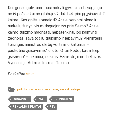
Kur geriau galėtume pasimokyti gyvenimo tiesų, jeigu
ne iš pačios kaimo globėjos? Juk tiek pinigų „įsisavinta“
kaime! Kas galėtų paneigti? Ar tie perkami pieno ir
runkelių šunys, vis mitinguojantys prie Seimo? Ar tie
kaimo turizmo magnatai, nepatenkinti, jog kaimynai
žegnojasi savaitgalių triukšmo ir lėbavimų? Vienintelis
teisingas ministrės darbų vertinimo kriterijus –
paskutinė „įsisavinimo“ eilutė. O tai, kodėl, kas ir kaip
„įsisavino“ – ne mūsų nosims. Pasirodo, ir ne Lietuvos
Vyriausiojo Administracinio Teismo…
Paskelbta
vz.lt
politika
,
ryšiai su visuomene
,
žiniasklaidoje
ĮSISAVINTI
LVAT
PRUNSKIENĖ
REKLAMOS PLOTAI
RSV