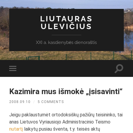
LIUTAURAS
ULEVIČIUS
XXI a. kasdienybės dienoraštis
Toggl
Toggle
search
mobile
field
menu
Kazimira mus išmokė „įsisavinti“
2008.09.10
/
5 COMMENTS
Jeigu paklaustumėt ortodoksiškų pažiūrų teisininko, tai
anas Lietuvos Vyriausiojo Administracinio Teismo
nutartį
laikytų pusiau šventa, t.y. teisės aktų