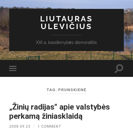
LIUTAURAS
ULEVIČIUS
XXI a. kasdienybės dienoraštis
Toggl
Toggle
search
mobile
field
menu
TAG:
PRUNSKIENĖ
„Žinių radijas“ apie valstybės
perkamą žiniasklaidą
2008.09.23
/
1 COMMENT