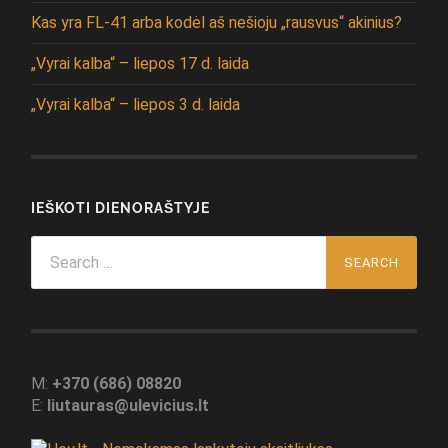
Kas yra FL-41 arba kodėl aš nešioju „rausvus“ akinius?
„Vyrai kalba“ – liepos 17 d. laida
„Vyrai kalba“ – liepos 3 d. laida
IEŠKOTI DIENORAŠTYJE
Search
for:
M:
+370 (686) 08820
E:
liutauras@ulevicius.lt