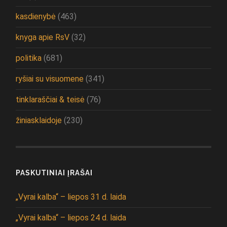
kasdienybė
(463)
knyga apie RsV
(32)
politika
(681)
ryšiai su visuomene
(341)
tinklaraščiai & teisė
(76)
žiniasklaidoje
(230)
PASKUTINIAI ĮRAŠAI
„Vyrai kalba“ – liepos 31 d. laida
„Vyrai kalba“ – liepos 24 d. laida