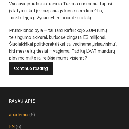
Vyriausiojo Administracinio Teismo nuomonė, tapusi
įstatymu, kol jos nepaneigs kieno nors kumštis,
trinktelėjęs į Vyriausybės posėdžių stalą.
Prunskienės byla – tai tarsi kafkiškojo ŽŪM rūmų
teisingumo akivarai, kuriuose dingsta ES milijonai.
Šiuolaikiškai politkorektiškai tai vadinama „įsisavinimu“,
kiti mesteltų tiesiai – vagiama. Tad ką LVAT mundurų
plovimo milteliai reiškia mums visiems?
Continue reading
RAŠAU APIE
academia
(5)
EN
(6)