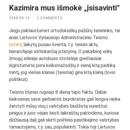
Kazimira mus išmokė „įsisavinti“
2008.09.10
/
5 COMMENTS
Jeigu paklaustumėt ortodoksiškų pažiūrų teisininko, tai
anas Lietuvos Vyriausiojo Administracinio Teismo
nutartį
laikytų pusiau šventa, t.y. teisės aktų
hierarchijoje atitinkančią įstatymą. O pakalbinę eilinį
žmogų eilinėje autobuso stotelėje greičiausiai
išgirstumėte pora keiksmažodžių ir vieną kitą padriką
mintį, jog vienas klanas (teismai) gina kitą klaną (lovio
politikus).
Teismo blynas rugsėjo 8 dieną tapo faktu. Dabar
kiekvienas save gerbiantis biurokratas gali lengva ranka
žarstyti mūsų visų į valstybės biudžetą suneštus
pinigus ir juos vėjais leisti laikraščių paklodėms, kuriose
didžiausią dalį gali skirti politinio pasitikėjimo valstybės
tarnautojams, t.y. sau, populiarinti. Tokia toji Lietuvos