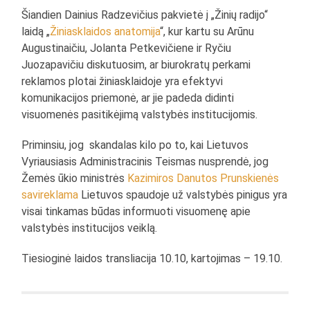
Šiandien Dainius Radzevičius pakvietė į „Žinių radijo“
laidą „
Žiniasklaidos anatomija
“, kur kartu su Arūnu
Augustinaičiu, Jolanta Petkevičiene ir Ryčiu
Juozapavičiu diskutuosim, ar biurokratų perkami
reklamos plotai žiniasklaidoje yra efektyvi
komunikacijos priemonė, ar jie padeda didinti
visuomenės pasitikėjimą valstybės institucijomis.
Priminsiu, jog skandalas kilo po to, kai Lietuvos
Vyriausiasis Administracinis Teismas nusprendė, jog
Žemės ūkio ministrės
Kazimiros Danutos Prunskienės
savireklama
Lietuvos spaudoje už valstybės pinigus yra
visai tinkamas būdas informuoti visuomenę apie
valstybės institucijos veiklą.
Tiesioginė laidos transliacija 10.10, kartojimas – 19.10.