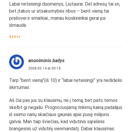
Labai neteisingi duomenys, Liutaurai. Dėl adresų tai xn,
bet įtakos ur atsakomybės ribos – bent vieną tai
prašovei ir smarkiai., manau kioskininkai gerai jus
išmaudė.
REPLY
anoniminis bailys
2008.05.14 at 00:18
Tarp “bent vieną”(iš 10) ir “labai neteisingi” yra nedidelis
skirtumas.
Aš čia pas jus su klausimu, ne į temą, bet pats temos
skelbt gi negaliu. Prognozuojamą rinkimų kainą padalijus
iš seimo narių skaičiaus gaunas apie pusę milijono
galvai. Man taip šviečias, kad vidutinis sąrašinis
brangesnis už vidutinį vienmandatį. Dabar klausimas: