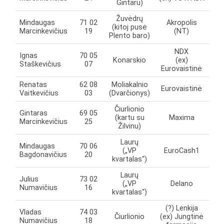
Gintaru)
Žuvėdrų
Mindaugas
71 02
Akropolis
(kitoj pusė
Marcinkevičius
19
(NT)
Plento baro)
NDX
Ignas
70 05
Konarskio
(ex)
Staškevičius
07
Eurovaistinė
Renatas
62 08
Moliakalnio
Eurovaistinė
Vaitkevičius
03
(Dvarčionys)
Čiurlionio
Gintaras
69 05
(kartu su
Maxima
Marcinkevičius
25
Žilvinu)
Laurų
Mindaugas
70 06
(„VP
EuroCash1
Bagdonavičius
20
kvartalas“)
Laurų
Julius
73 02
(„VP
Delano
Numavičius
16
kvartalas“)
(?) Lenkija
Vladas
74 03
Čiurlionio
(ex) Jungtinė
Numavičius
18