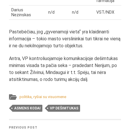
farmacija
Darius
n/d
n/d
VST/NDX
Nezinskas
Pastebėčiau, jog „gyvenamoji vieta“ yra klaidinanti
informacija – tokio masto verslininkai turi tikrai ne vieną
ir ne du nekilnojamojo turto objektus.
Antra, VP kontroliuojamoje komunikacijoje dešimtukas
minimas visada ta pačia seka – pradedant Nerijum, po
to sekant Žilvinui, Mindaugui ir t.t. Spėju, tai nėra
atsitiktinumas, o rodo turimų akcijų dalį.
politika
,
ryšiai su visuomene
ASMENS KODAI
VP DEŠIMTUKAS
PREVIOUS POST