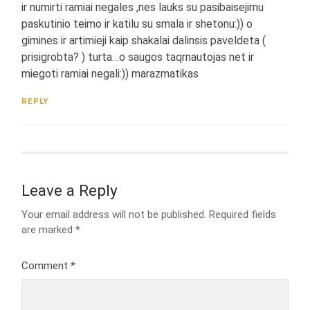
ir numirti ramiai negales ,nes lauks su pasibaisejimu
paskutinio teimo ir katilu su smala ir shetonu:)) o
gimines ir artimieji kaip shakalai dalinsis paveldeta (
prisigrobta? ) turta…o saugos taqrnautojas net ir
miegoti ramiai negali:)) marazmatikas
REPLY
Leave a Reply
Your email address will not be published.
Required fields
are marked
*
Comment
*