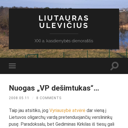
LIUTAURAS
ULEVIČIUS
XXI a. kasdienybės dienoraštis
Toggl
Toggle
search
mobile
field
menu
Nuogas „VP dešimtukas“…
2008.05.11
/
8 COMMENTS
Taip jau atsitiko, jog
Vyriausybė
atvėrė
dar vieną į
Lietuvos oligarchų vardą pretenduojančių verslininkų
pusę. Paradoksalu, bet Gediminas Kirkilas iš tiesų gali