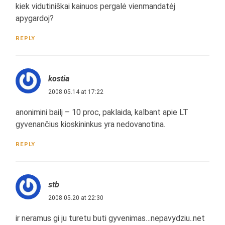
kiek vidutiniškai kainuos pergalė vienmandatėj
apygardoj?
REPLY
kostia
2008.05.14 at 17:22
anonimini bailį – 10 proc, paklaida, kalbant apie LT
gyvenančius kioskininkus yra nedovanotina.
REPLY
stb
2008.05.20 at 22:30
ir neramus gi ju turetu buti gyvenimas…nepavydziu..net