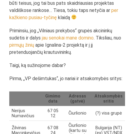
būti teisus, jog tai bus pats skaidriausias projektas
valdiškose rankose… Tiesa, tokiu taps netyčia ar
per
kažkieno pusiau-tyčinę
klaidą
Priminsiu, jog „Vilniaus prekybos“ grupės akcininkų
sudėtis ir dalys
jau senokai mane domino
. Tiksliau, nuo
pirmųjų žinių
apie Ignalina-2 projektą ir į jį
pretenduojančių krautuvininkų.
Taigi, ką sužinojome dabar?
Pirma, „VP dešimtukas“, jo nariai ir atsakomybės sritys:
Gimimo
Adresas
Atsakomybės
data
(gatvė)
sritis
Nerijus
67 05
Čiurlionio
(?) visa grupė
Numavičius
12
Čiurlionio
Žilvinas
67 08
Bulgarija (NT)
(kartu su
Marcinkevičius
24
(ex) VST/NDX