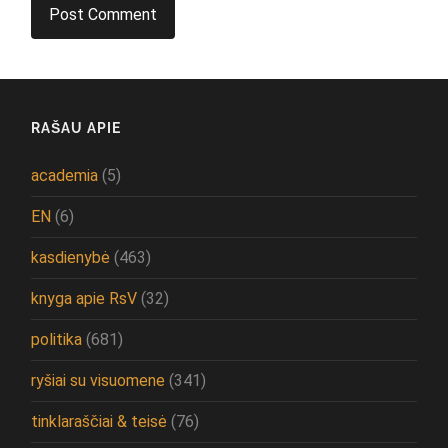
RAŠAU APIE
academia
(5)
EN
(6)
kasdienybė
(463)
knyga apie RsV
(32)
politika
(681)
ryšiai su visuomene
(341)
tinklaraščiai & teisė
(76)