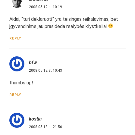
2008.05.12 at 10:19
Aidai, “turi deklaruoti” yra teisingas reikalavimas, bet
įgyvendinime jau prasideda realybės klystkeliai
REPLY
bfw
2008.05.12 at 10:43
thumbs up!
REPLY
kostia
2008.05.13 at 21:56