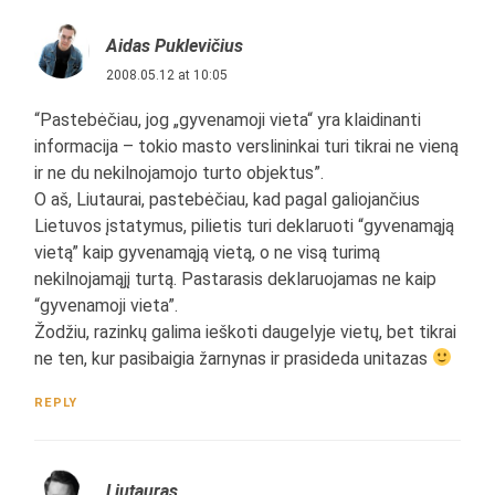
Aidas Puklevičius
2008.05.12 at 10:05
“Pastebėčiau, jog „gyvenamoji vieta“ yra klaidinanti
informacija – tokio masto verslininkai turi tikrai ne vieną
ir ne du nekilnojamojo turto objektus”.
O aš, Liutaurai, pastebėčiau, kad pagal galiojančius
Lietuvos įstatymus, pilietis turi deklaruoti “gyvenamąją
vietą” kaip gyvenamąją vietą, o ne visą turimą
nekilnojamąjį turtą. Pastarasis deklaruojamas ne kaip
“gyvenamoji vieta”.
Žodžiu, razinkų galima ieškoti daugelyje vietų, bet tikrai
ne ten, kur pasibaigia žarnynas ir prasideda unitazas
REPLY
Liutauras