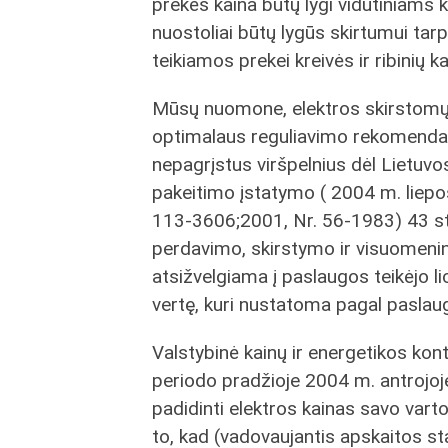
prekės kaina būtų lygi vidutiniams 
nuostoliai būtų lygūs skirtumui tar
teikiamos prekei kreivės ir ribinių k
Mūsų nuomone, elektros skirstomųjų
optimalaus reguliavimo rekomendacij
nepagrįstus viršpelnius dėl Lietuv
pakeitimo įstatymo ( 2004 m. liepos
113-3606;2001, Nr. 56-1983) 43 str
perdavimo, skirstymo ir visuomenin
atsižvelgiama į paslaugos teikėjo l
vertę, kuri nustatoma pagal paslau
Valstybinė kainų ir energetikos kon
periodo pradžioje 2004 m. antrojoj
padidinti elektros kainas savo var
to, kad (vadovaujantis apskaitos st