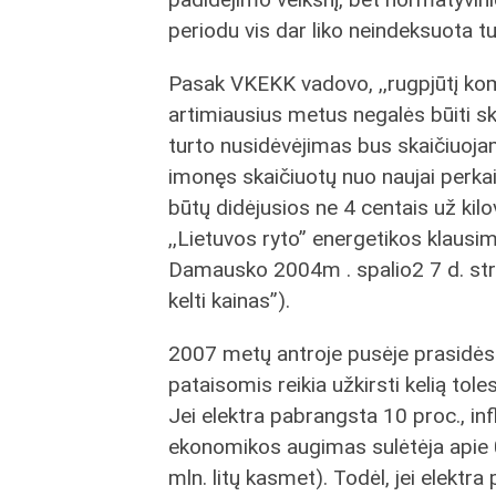
periodu vis dar liko neindeksuota tu
Pasak VKEKK vadovo, ,,rugpjūtį kom
artimiausius metus negalės būiti sk
turto nusidėvėjimas bus skaičiuoja
imonęs skaičiuotų nuo naujai perkai
būtų didėjusios ne 4 centais už kilo
,,Lietuvos ryto” energetikos klausi
Damausko 2004m . spalio2 7 d. str
kelti kainas”).
2007 metų antroje pusėje prasidės 
pataisomis reikia užkirsti kelią tol
Jei elektra pabrangsta 10 proc., inf
ekonomikos augimas sulėtėja apie 0
mln. litų kasmet). Todėl, jei elektr