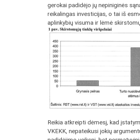
gerokai padidėjo jų nepiniginės sąn
reikalingas investicijas, o tai iš 
aplinkybių visuma ir lėmė skirstomųjų
Reikia atkreipti dėmesį, kad įstaty
VKEKK, nepateikusi jokių argumentų
padidėjimo veiksnį, bet normatyvi