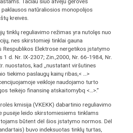
kaštams. Tačiau šiuo atveju gerovės
p paklausos natūraliosios monopolijos
aštų kreivės.
 tinklų reguliavimo režimas yra nutolęs nuo
ų, nes skirstomieji tinklai gauna
os Respublikos Elektrose nergetikos įstatymo
 1 d. Nr. IX-2307; Zin.,2000, Nr. 66-1984, Nr.
. nuostatos, kad ,,nustatant viršutines
io tiekimo paslaugų kainų ribas,< …>
icencijuojamoje veikloje naudojamo turto
gos teikėjo finansinę atskaitomybq <…>.”
trolės kmisija (VKEKK) dabartinio reguliavimo
e pusėje leido skirstomiesiems tinklams
totojams būtent dėl šios įstatymo normos. Dėl
andartais) buvo indeksuotas tinklų turtas,