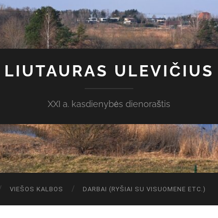
LIUTAURAS ULEVIČIUS
XXI a. kasdienybės dienoraštis
VIEŠOS KALBOS
DARBAI (RYŠIAI SU VISUOMENE ETC.)