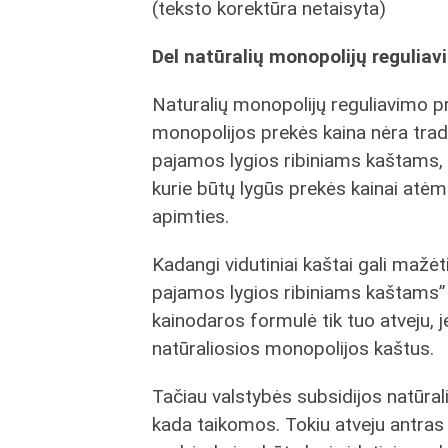
(teksto korektūra netaisyta)
Del natūralių monopolijų reguliav
Naturalių monopolijų reguliavimo pr
monopolijos prekės kaina nėra tradi
pajamos lygios ribiniams kaštams, n
kurie būtų lygūs prekės kainai atė
apimties.
Kadangi vidutiniai kaštai gali mažėti 
pajamos lygios ribiniams kaštams” v
kainodaros formulė tik tuo atveju, j
natūraliosios monopolijos kaštus.
Tačiau valstybės subsidijos natūrali
kada taikomos. Tokiu atveju antras