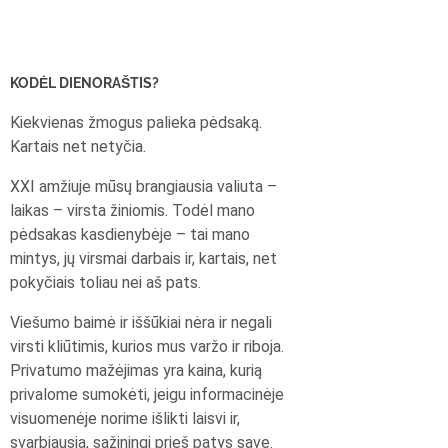
KODĖL DIENORAŠTIS?
Kiekvienas žmogus palieka pėdsaką.
Kartais net netyčia.
XXI amžiuje mūsų brangiausia valiuta –
laikas – virsta žiniomis. Todėl mano
pėdsakas kasdienybėje – tai mano
mintys, jų virsmai darbais ir, kartais, net
pokyčiais toliau nei aš pats.
Viešumo baimė ir iššūkiai nėra ir negali
virsti kliūtimis, kurios mus varžo ir riboja.
Privatumo mažėjimas yra kaina, kurią
privalome sumokėti, jeigu informacinėje
visuomenėje norime išlikti laisvi ir,
svarbiausia, sąžiningi prieš patys save.