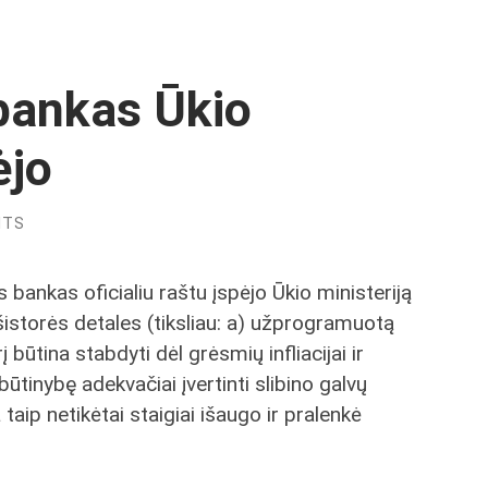
bankas Ūkio
ėjo
NTS
bankas oficialiu raštu įspėjo Ūkio ministeriją
iešistorės detales (tiksliau: a) užprogramuotą
 būtina stabdyti dėl grėsmių infliacijai ir
tinybę adekvačiai įvertinti slibino galvų
 taip netikėtai staigiai išaugo ir pralenkė