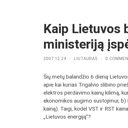
Kaip Lietuvos 
ministeriją įsp
2007.12.24
/
LIUTAURAS
/
0 COMME
Šių metų balandžio 6 dieną Lietuvos 
apie kai kurias Trigalvio slibino pr
elektros perdavimo kainų kilimą, kurį
ekonomikos augimo sustojimui; b) bū
kainą). Taigi, kodėl VST ir RST kaina
„Lietuvos energiją“?