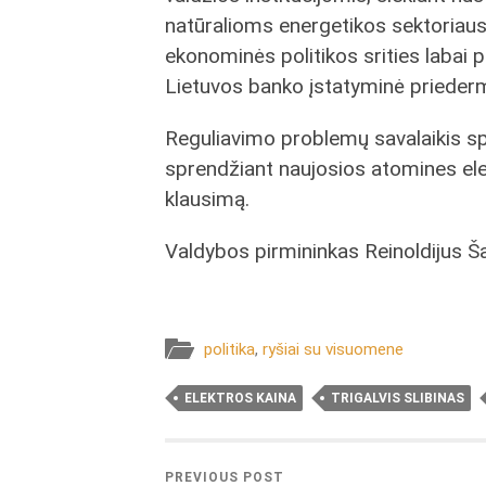
natūralioms energetikos sektoriau
ekonominės politikos srities labai p
Lietuvos banko įstatyminė priederm
Reguliavimo problemų savalaikis sp
sprendžiant naujosios atomines ele
klausimą.
Valdybos pirmininkas Reinoldijus Š
politika
,
ryšiai su visuomene
ELEKTROS KAINA
TRIGALVIS SLIBINAS
PREVIOUS POST