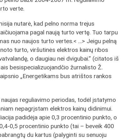
rto verte.
isija nutarė, kad pelno norma trejus
aičiuojama pagal naują turto vertę. Tuo tarpu
mas nuo naujos turto vertes.< …> Jeigu pelną
noto turto, viršutinės elektros kainų ribos
vatvalandę, o daugiau nei dvigubai.” (citatos iš
mais besispecializuojandčio žurnalisto Ž.
aipsnio „Energetikams bus atrištos rankos
naujas reguliavimo periodas, todėl įstatymo
esniam nepagrįstam elektros kainų didinimui.
liacija padidėja apie 0,3 procentinio punkto, o
,4-0,5 procentinio punkto (tai – beveik 400
a pabrangtų du kartus (palyginti su senuoju