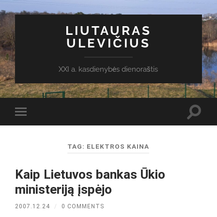
LIUTAURAS
ULEVIČIUS
XXI a. kasdienybės dienoraštis
Toggl
Toggle
search
mobile
field
menu
TAG:
ELEKTROS KAINA
Kaip Lietuvos bankas Ūkio
ministeriją įspėjo
2007.12.24
/
0 COMMENTS