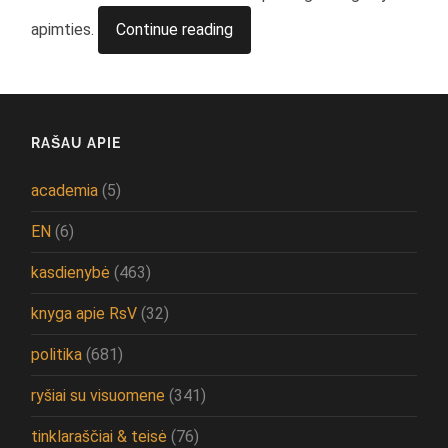
apimties.
Continue reading
RAŠAU APIE
academia
(5)
EN
(6)
kasdienybė
(463)
knyga apie RsV
(32)
politika
(681)
ryšiai su visuomene
(341)
tinklaraščiai & teisė
(76)