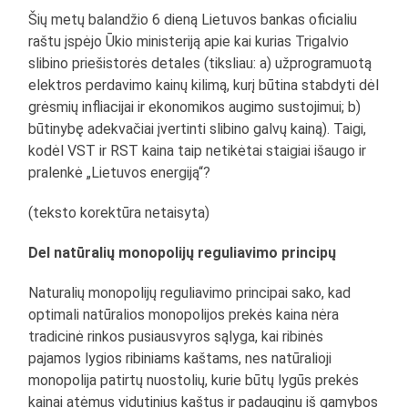
Šių metų balandžio 6 dieną Lietuvos bankas oficialiu
raštu įspėjo Ūkio ministeriją apie kai kurias Trigalvio
slibino priešistorės detales (tiksliau: a) užprogramuotą
elektros perdavimo kainų kilimą, kurį būtina stabdyti dėl
grėsmių infliacijai ir ekonomikos augimo sustojimui; b)
būtinybę adekvačiai įvertinti slibino galvų kainą). Taigi,
kodėl VST ir RST kaina taip netikėtai staigiai išaugo ir
pralenkė „Lietuvos energiją“?
(teksto korektūra netaisyta)
Del natūralių monopolijų reguliavimo principų
Naturalių monopolijų reguliavimo principai sako, kad
optimali natūralios monopolijos prekės kaina nėra
tradicinė rinkos pusiausvyros sąlyga, kai ribinės
pajamos lygios ribiniams kaštams, nes natūralioji
monopolija patirtų nuostolių, kurie būtų lygūs prekės
kainai atėmus vidutinius kaštus ir padauginu iš gamybos