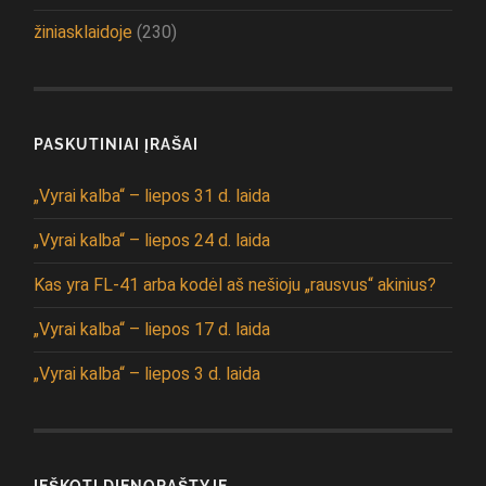
žiniasklaidoje
(230)
PASKUTINIAI ĮRAŠAI
„Vyrai kalba“ – liepos 31 d. laida
„Vyrai kalba“ – liepos 24 d. laida
Kas yra FL-41 arba kodėl aš nešioju „rausvus“ akinius?
„Vyrai kalba“ – liepos 17 d. laida
„Vyrai kalba“ – liepos 3 d. laida
IEŠKOTI DIENORAŠTYJE