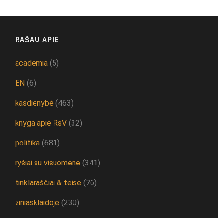
RAŠAU APIE
academia
(5)
EN
(6)
kasdienybė
(463)
knyga apie RsV
(32)
politika
(681)
ryšiai su visuomene
(341)
tinklaraščiai & teisė
(76)
žiniasklaidoje
(230)