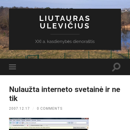
LIUTAURAS
ULEVIČIUS
XXI a. kasdienybės dienoraštis
Toggl
Toggle
search
mobile
field
menu
Nulaužta interneto svetainė ir ne
tik
2007.12.17
/
0 COMMENTS