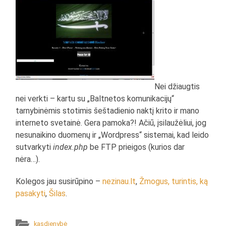
Nei džiaugtis
nei verkti – kartu su „Baltnetos komunikacijų“
tarnybinėmis stotimis šeštadienio naktį krito ir mano
interneto svetainė. Gera pamoka?! Ačiū, įsilaužėliui, jog
nesunaikino duomenų ir „Wordpress“ sistemai, kad leido
sutvarkyti
index.php
be FTP prieigos (kurios dar
nėra…).
Kolegos jau susirūpino –
nezinau.lt
,
Žmogus, turintis, ką
pasakyti
,
Šilas
.
kasdienybė