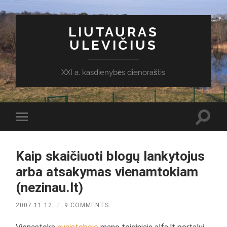
LIUTAURAS
ULEVIČIUS
XXI a. kasdienybės dienoraštis
Toggl
Toggle
search
mobile
field
menu
Kaip skaičiuoti blogų lankytojus
arba atsakymas vienamtokiam
(nezinau.lt)
2007.11.12
/
9 COMMENTS