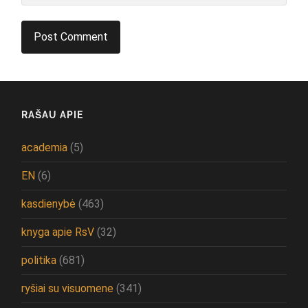
RAŠAU APIE
academia
(5)
EN
(6)
kasdienybė
(463)
knyga apie RsV
(32)
politika
(681)
ryšiai su visuomene
(341)