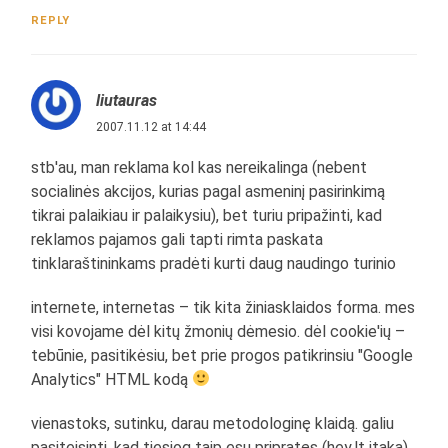
REPLY
liutauras
2007.11.12 at 14:44
stb'au, man reklama kol kas nereikalinga (nebent
socialinės akcijos, kurias pagal asmeninį pasirinkimą
tikrai palaikiau ir palaikysiu), bet turiu pripažinti, kad
reklamos pajamos gali tapti rimta paskata
tinklaraštininkams pradėti kurti daug naudingo turinio
internete, internetas – tik kita žiniasklaidos forma. mes
visi kovojame dėl kitų žmonių dėmesio. dėl cookie'ių –
tebūnie, pasitikėsiu, bet prie progos patikrinsiu "Google
Analytics" HTML kodą
vienastoks, sutinku, darau metodologinę klaidą. galiu
pasiteisinti, kad tiesiog taip esu pripratęs (hey.lt įtaka)