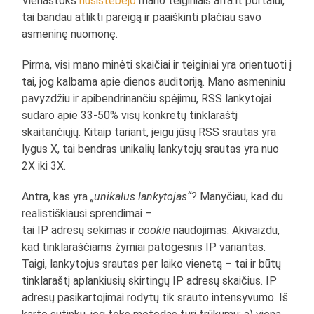
Vienastoks
nusistebėjo
mano teiginiais alfa.lt portalui,
tai bandau atlikti pareigą ir paaiškinti plačiau savo
asmeninę nuomonę.
Pirma, visi mano minėti skaičiai ir teiginiai yra orientuoti į
tai, jog kalbama apie dienos auditoriją. Mano asmeniniu
pavyzdžiu ir apibendrinančiu spėjimu, RSS lankytojai
sudaro apie 33-50% visų konkretų tinklaraštį
skaitančiųjų. Kitaip tariant, jeigu jūsų RSS srautas yra
lygus X, tai bendras unikalių lankytojų srautas yra nuo
2X iki 3X.
Antra, kas yra
„unikalus lankytojas“
? Manyčiau, kad du
realistiškiausi sprendimai –
tai IP adresų sekimas ir
cookie
naudojimas. Akivaizdu,
kad tinklaraščiams žymiai patogesnis IP variantas.
Taigi, lankytojus srautas per laiko vienetą – tai ir būtų
tinklaraštį aplankiusių skirtingų IP adresų skaičius. IP
adresų pasikartojimai rodytų tik srauto intensyvumo. Iš