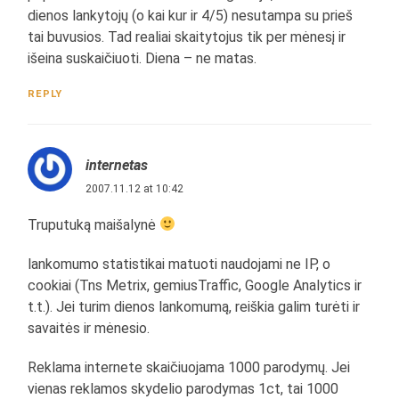
dienos lankytojų (o kai kur ir 4/5) nesutampa su prieš
tai buvusios. Tad realiai skaitytojus tik per mėnesį ir
išeina suskaičiuoti. Diena – ne matas.
REPLY
internetas
2007.11.12 at 10:42
Truputuką maišalynė
lankomumo statistikai matuoti naudojami ne IP, o
cookiai (Tns Metrix, gemiusTraffic, Google Analytics ir
t.t.). Jei turim dienos lankomumą, reiškia galim turėti ir
savaitės ir mėnesio.
Reklama internete skaičiuojama 1000 parodymų. Jei
vienas reklamos skydelio parodymas 1ct, tai 1000