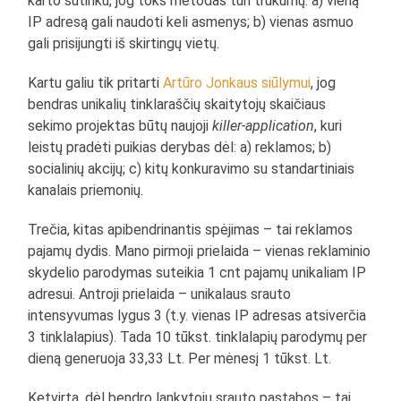
karto sutinku, jog toks metodas turi trūkumų: a) vieną
IP adresą gali naudoti keli asmenys; b) vienas asmuo
gali prisijungti iš skirtingų vietų.
Kartu galiu tik pritarti
Artūro Jonkaus siūlymui
, jog
bendras unikalių tinklaraščių skaitytojų skaičiaus
sekimo projektas būtų naujoji
killer-application
, kuri
leistų pradėti puikias derybas dėl: a) reklamos; b)
socialinių akcijų; c) kitų konkuravimo su standartiniais
kanalais priemonių.
Trečia, kitas apibendrinantis spėjimas – tai reklamos
pajamų dydis. Mano pirmoji prielaida – vienas reklaminio
skydelio parodymas suteikia 1 cnt pajamų unikaliam IP
adresui. Antroji prielaida – unikalaus srauto
intensyvumas lygus 3 (t.y. vienas IP adresas atsiverčia
3 tinklalapius). Tada 10 tūkst. tinklalapių parodymų per
dieną generuoja 33,33 Lt. Per mėnesį 1 tūkst. Lt.
Ketvirta, dėl bendro lankytojų srauto pastabos – tai