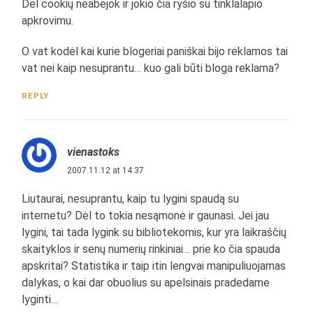
Dėl cookių neabejok ir jokio čia ryšio su tinklalapio
apkrovimu.
O vat kodėl kai kurie blogeriai paniškai bijo reklamos tai
vat nei kaip nesuprantu… kuo gali būti bloga reklama?
REPLY
vienastoks
2007.11.12 at 14:37
Liutaurai, nesuprantu, kaip tu lygini spaudą su
internetu? Dėl to tokia nesąmonė ir gaunasi. Jei jau
lygini, tai tada lygink su bibliotekomis, kur yra laikraščių
skaityklos ir senų numerių rinkiniai… prie ko čia spauda
apskritai? Statistika ir taip itin lengvai manipuliuojamas
dalykas, o kai dar obuolius su apelsinais pradedame
lyginti…