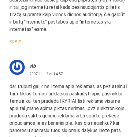
ir tai, jog internetu retai kada besinaudojantis pilietis
tiražą supranta kaip vienos dienos auditoriją. čia galbūt
ir būtų "interneto" pastabos apie "internetas yra
internetas" esmė.
REPLY
stb
2007.11.12 at 14:57
dar truputi gal ir ne i tema apie reklamas. as pvz ateinu i
tam tikros temos tinklapius paskaityti apie pasirinkta
tema ir kai ten pradeda IKYRIAI listi reklama visai ne
apie tai ,mane apima piktas nerimas…pvz elektronikoje
pradeda suktis gerimu reklama arba sporto prekese
pripuciamos leles baneriai ple…kas cia neaishku? kai
panoresiu susirasiu tuos siulomus dalykus inete pats.