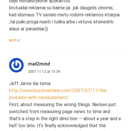
beje nemaishykime apykantos
brutualiai reklamai su baime jai…juk daugelis zinome,
kad idomaus TV serialo metu rodomi reklamos intarpai
,tai puiki proga nueiti i tulika arba i virtuve atsineshti
alaus ar panashiai:))
REPLY
mail2mind
2007.11.12 at 15:39
Jeff Jarvis šia tema:
http://www.buzzmachine.com/2007/07/11/the-
problem-with-measurement/
First, about measuring the wrong things. Nielsen just
switched from measuring page views to time and
that’s a step in the right direction — about a year and a
half too late. It’s finally acknowledged that the