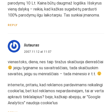
parodymų 10 Lt. Kaina būtų daugmaž logiška. Išskyrus
vieną dalyką – reikia, kad kažkas sugebėtų parduoti
100% parodymų ilgu laikotarpiu. Tas sunkiai įmanoma.
REPLY
liutauras
2007.11.12 at 11:07
vienastoks, diena, nes taip tiražus skaičiuoja dienraščiai
jeigu lyginame su savaitraščiais, tada skaičiuokim
savaitės, jeigu su mėnraščiais – tada mėnesio ir t.t.
internete, pritariu, kad reklamos pardavimams reikalingi
cookie'iai, bet kol reklamos nepardavinėjam, tai ar verta
apkrauti tinklalapius? beje, kažkaip abejoju, ar "Google
Analytics" naudoja cookie'ius