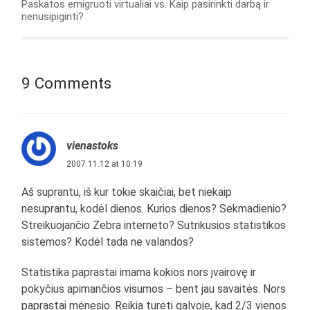
Paskatos emigruoti virtualiai vs. Kaip pasirinkti darbą ir
nenusipiginti?
9 Comments
vienastoks
2007.11.12 at 10:19
Aš suprantu, iš kur tokie skaičiai, bet niekaip
nesuprantu, kodėl dienos. Kurios dienos? Sekmadienio?
Streikuojančio Zebra interneto? Sutrikusios statistikos
sistemos? Kodėl tada ne valandos?
Statistika paprastai imama kokios nors įvairovę ir
pokyčius apimančios visumos – bent jau savaitės. Nors
paprastai mėnesio. Reikia turėti galvoje, kad 2/3 vienos