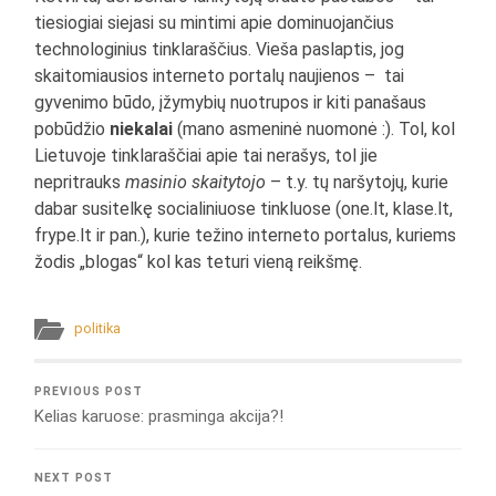
tiesiogiai siejasi su mintimi apie dominuojančius
technologinius tinklaraščius. Vieša paslaptis, jog
skaitomiausios interneto portalų naujienos – tai
gyvenimo būdo, įžymybių nuotrupos ir kiti panašaus
pobūdžio
niekalai
(mano asmeninė nuomonė :). Tol, kol
Lietuvoje tinklaraščiai apie tai nerašys, tol jie
nepritrauks
masinio skaitytojo
– t.y. tų naršytojų, kurie
dabar susitelkę socialiniuose tinkluose (one.lt, klase.lt,
frype.lt ir pan.), kurie težino interneto portalus, kuriems
žodis „blogas“ kol kas teturi vieną reikšmę.
politika
PREVIOUS POST
Kelias karuose: prasminga akcija?!
NEXT POST