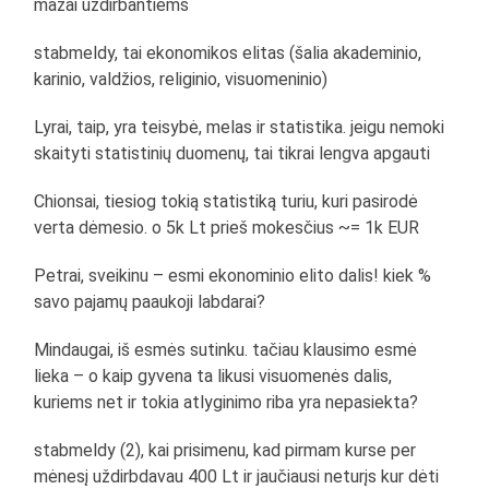
mažai uždirbantiems
stabmeldy, tai ekonomikos elitas (šalia akademinio,
karinio, valdžios, religinio, visuomeninio)
Lyrai, taip, yra teisybė, melas ir statistika. jeigu nemoki
skaityti statistinių duomenų, tai tikrai lengva apgauti
Chionsai, tiesiog tokią statistiką turiu, kuri pasirodė
verta dėmesio. o 5k Lt prieš mokesčius ~= 1k EUR
Petrai, sveikinu – esmi ekonominio elito dalis! kiek %
savo pajamų paaukoji labdarai?
Mindaugai, iš esmės sutinku. tačiau klausimo esmė
lieka – o kaip gyvena ta likusi visuomenės dalis,
kuriems net ir tokia atlyginimo riba yra nepasiekta?
stabmeldy (2), kai prisimenu, kad pirmam kurse per
mėnesį uždirbdavau 400 Lt ir jaučiausi neturįs kur dėti