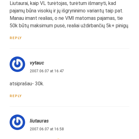
Liutaurai, kaip VL turėtojas, turėtum išmanyti, kad
pajamų būna visokių ir jų išgryninimo variantų taip pat.
Manau imant realias, o ne VMI matomas pajamas, tie
50k būtų maksimum pusė, realiai uždirbančių 5k+ pinigų.
REPLY
vytauc
2007.06.07 at 16:47
atsiprašau- 30k.
REPLY
liutauras
2007.06.07 at 16:58