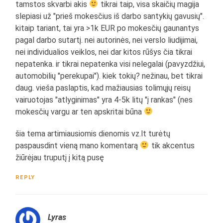
tamstos skvarbi akis
tikrai taip, visa skaičių magija
slepiasi už "prieš mokesčius iš darbo santykių gavusių".
kitaip tariant, tai yra >1k EUR po mokesčių gaunantys
pagal darbo sutartį. nei autorinės, nei verslo liudijimai,
nei individualios veiklos, nei dar kitos rūšys čia tikrai
nepatenka. ir tikrai nepatenka visi nelegalai (pavyzdžiui,
automobilių "perekupai"). kiek tokių? nežinau, bet tikrai
daug. vieša paslaptis, kad mažiausias tolimųjų reisų
vairuotojas "atlyginimas" yra 4-5k litų "į rankas" (nes
mokesčių vargu ar ten apskritai būna
šia tema artimiausiomis dienomis vz.lt turėtų
paspausdint vieną mano komentarą
tik akcentus
žiūrėjau truputį į kitą pusę
REPLY
Lyras