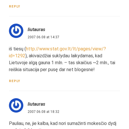
REPLY
liutauras
2007.06.08 at 14:37
iš tiesų (
http://www.stat.gov.lt/lt/pages/view/?
id=1292
), akivaizdžiai suklydau laikydamas, kad
Lietuvoje algą gauna 1 mln. – tas skaičius ~2 mln., tai
reiškia situacija per pusę dar net blogesnė!
REPLY
liutauras
2007.06.08 at 18:32
Pauliau, ne, jie kalba, kad nori sumažinti mokesčio dydį