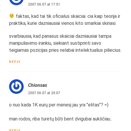
2007.06.07 at 17:51
faktas, kad tai tik oficialus skaiciai. cia kaip teorija ir
praktika, kurie dazniausiai vienos kito smarkiai skiriasi.
svarbiausia, kad panasus skaiciai dazniausiai tampa
manipuliavimo irankiu, siekiant sustiprinti savo
teigiamas pozicijas pries nelabai intelektualius piliecius.
REPLY
Chionsas
2007.06.07 at 20:07
o nuo kada 1K eurų per mėnesį jau yra "elitas"? =)
man rodos, riba turėtų būti bent dvigubai aukščiau..
REPLY