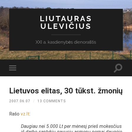
LIUTAURAS
ULEVIČIUS
XXI a. kasdienybės dienoraštis
Toggl
Toggle
search
mobile
field
menu
Lietuvos elitas, 30 tūkst. žmonių
2007.06.07
/
13 COMMENTS
Rašo
vz.lt
:
Daugiau nei 5.000 Lt per mėnesį prieš mokesčius
iš darbo santykių gavusių asmenų pernai daugėjo