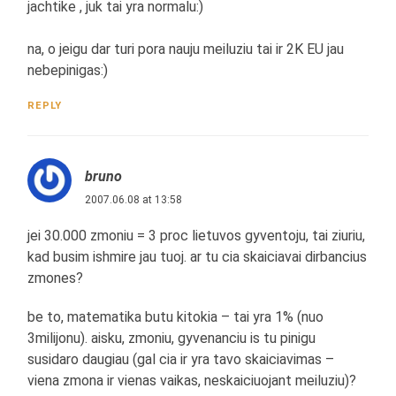
jachtike , juk tai yra normalu:)
na, o jeigu dar turi pora nauju meiluziu tai ir 2K EU jau
nebepinigas:)
REPLY
bruno
2007.06.08 at 13:58
jei 30.000 zmoniu = 3 proc lietuvos gyventoju, tai ziuriu,
kad busim ishmire jau tuoj. ar tu cia skaiciavai dirbancius
zmones?
be to, matematika butu kitokia – tai yra 1% (nuo
3milijonu). aisku, zmoniu, gyvenanciu is tu pinigu
susidaro daugiau (gal cia ir yra tavo skaiciavimas –
viena zmona ir vienas vaikas, neskaiciuojant meiluziu)?