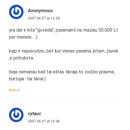
Anonymous
2007.06.07 at 16:28
yra dar ir kita "goveda", pasiimanti ne maziau 50.000 Lt
per menesi….:)
kaip ir nepavydziu ,bet kur vienas pasiima ,kitam ,ziurek
,ir pritruksta…
beje nemanau kad tai elitas tikraja to zodzio prasme,
burzujai -tai tikrai:)
REPLY
vytauc
2007.06.07 at 16:46