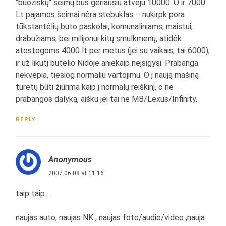
"buožiškų" šeimų bus geriausiu atveju 10000. O ir 7000
Lt pajamos šeimai nėra stebuklas – nukirpk pora
tūkstantėlių buto paskolai, komunaliniams, maistui,
drabužiams, bei milijonui kitų smulkmenų, atidėk
atostogoms 4000 lt per metus (jei su vaikais, tai 6000),
ir už likutį butelio Nidoje aniekaip neįsigysi. Prabanga
nekvepia, tiesiog normaliu vartojimu. O į naują mašiną
turėtų būti žiūrima kaip į normalų reiškinį, o ne
prabangos dalyką, aišku jei tai ne MB/Lexus/Infinity.
REPLY
Anonymous
2007.06.08 at 11:16
taip taip…
naujas auto, naujas NK , naujas foto/audio/video ,nauja