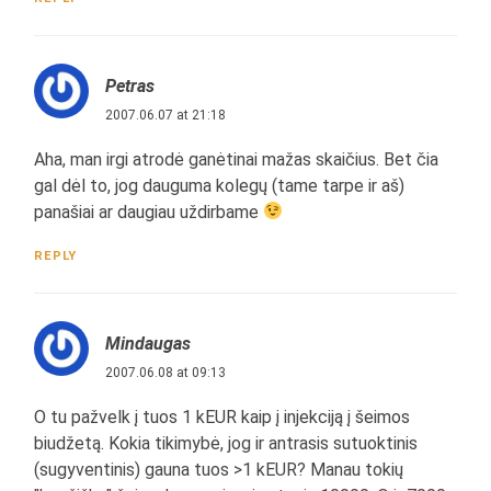
Petras
2007.06.07 at 21:18
Aha, man irgi atrodė ganėtinai mažas skaičius. Bet čia
gal dėl to, jog dauguma kolegų (tame tarpe ir aš)
panašiai ar daugiau uždirbame
REPLY
Mindaugas
2007.06.08 at 09:13
O tu pažvelk į tuos 1 kEUR kaip į injekciją į šeimos
biudžetą. Kokia tikimybė, jog ir antrasis sutuoktinis
(sugyventinis) gauna tuos >1 kEUR? Manau tokių