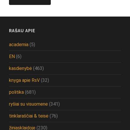
RAŠAU APIE
academia
(5)
EN
(6)
kasdienybė
(463)
knyga apie RsV
(32)
politika
(681)
ryšiai su visuomene
(341)
tinklaraščiai & teisė
(76)
žiniasklaidoje
(230)