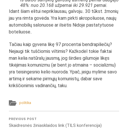
48%: nuo 20.168 užpernai iki 29.921 pernai.
Idant šiam elitui nepriklausau, galvoju.. 30 tūkst. žmonių
jau yra rimta govėda. Yra kam pirkti akropoliuose, naujų
automobilių salonuose ar ilsėtis Nidoje pastatytuose
boteliuose..
Tačiau kaip gyvena likę 97 procentai bendrapiliečių?
Nejaugi tik tuščiomis viltimis? Kažkodėl tokie faktai
man kelia natūralų jausmą, jog širdies gilumoje likęs
tikėjimas komunizmu (ar bent jo atmaina – socializmu)
yra teisingesnio kelio nuoroda. Ypač, jeigu mylime savo
artimą ir sekame pirmųjų komunistų, dabar save
krikščionimis vadinančių, taku.
politika
PREVIOUS POST
Skaidresnės žiniasklaidos link (TILS konferencija)