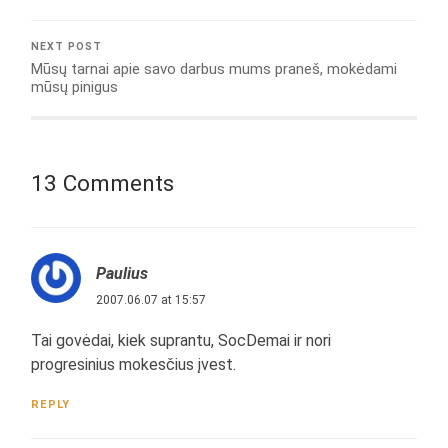
NEXT POST
Mūsų tarnai apie savo darbus mums praneš, mokėdami
mūsų pinigus
13 Comments
Paulius
2007.06.07 at 15:57
Tai govėdai, kiek suprantu, SocDemai ir nori
progresinius mokesčius įvest.
REPLY