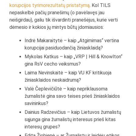
korupcijos tyrimo
rezultatų pristatymą
. Kol TILS
nepaskelbė pačių pranešimų (o pavėlavęs jau
neišgirdau), galiu tik išvardinti pranešėjus, kurie verti
dėmesio ir kokios jų mintys būtų įdomiausios:
Indrė Makaraitytė – kaip „Atgimimas“ vertina
korupcijai pasiduodančią žiniasklaidą?
Mykolas Katkus – kaip „VRP | Hill & Knowlton“
gina RsV cecho veiksmus?
Laima Nevinskaitė – kaip VU KF kritikuoja
žiniasklaidos neskaidrumą?
Valė Čeplevičiūtė – kaip nepriklausoma
žurnalistė gina savo teises prieš žiniasklaidos
savininkus?
Dainius Radzevičius – kaip Lietuvos žurnalistų
sąjunga gina žurnalistų interesus prieš kitas
interesų grupes?
Edita Žiobienė – ar Žurnalistų ir leidėjų etikos