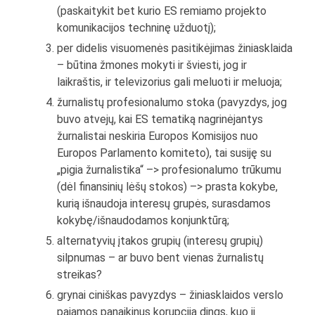
(paskaitykit bet kurio ES remiamo projekto
komunikacijos techninę užduotį);
per didelis visuomenės pasitikėjimas žiniasklaida
– būtina žmones mokyti ir šviesti, jog ir
laikraštis, ir televizorius gali meluoti ir meluoja;
žurnalistų profesionalumo stoka (pavyzdys, jog
buvo atvejų, kai ES tematiką nagrinėjantys
žurnalistai neskiria Europos Komisijos nuo
Europos Parlamento komiteto), tai susiję su
„pigia žurnalistika“ –> profesionalumo trūkumu
(dėl finansinių lėšų stokos) –> prasta kokybe,
kurią išnaudoja interesų grupės, surasdamos
kokybę/išnaudodamos konjunktūrą;
alternatyvių įtakos grupių (interesų grupių)
silpnumas – ar buvo bent vienas žurnalistų
streikas?
grynai ciniškas pavyzdys – žiniasklaidos verslo
pajamos panaikinus korupciją dings, kuo ji