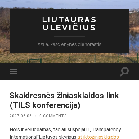
LIUTAURAS
ULEVIČIUS
XXI a. kasdienybės dienoraštis
Toggl
Toggle
search
mobile
field
menu
Skaidresnės žiniasklaidos link
(TILS konferencija)
2007.06.06
/
0 COMMENTS
Nors ir vėluodamas, tačiau suspėjau į „Transparency
International“Lietuvos skyriaus
atlikto
žiniasklaidos