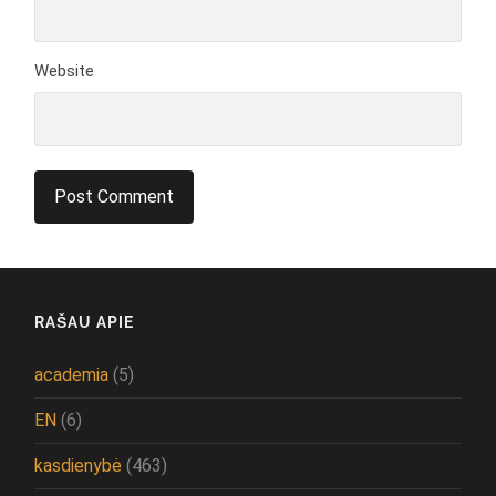
Website
RAŠAU APIE
academia
(5)
EN
(6)
kasdienybė
(463)