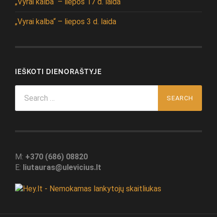
„Vyrai kalba“ – liepos 17 d. laida
„Vyrai kalba“ – liepos 3 d. laida
IEŠKOTI DIENORAŠTYJE
Search
for:
M:
+370 (686) 08820
E:
liutauras@ulevicius.lt