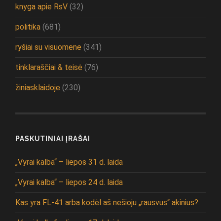
knyga apie RsV
(32)
politika
(681)
ryšiai su visuomene
(341)
tinklaraščiai & teisė
(76)
žiniasklaidoje
(230)
PASKUTINIAI ĮRAŠAI
„Vyrai kalba“ – liepos 31 d. laida
„Vyrai kalba“ – liepos 24 d. laida
Kas yra FL-41 arba kodėl aš nešioju „rausvus“ akinius?