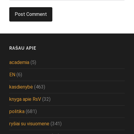
RAŠAU APIE
academia
(5)
EN
(6)
kasdienybė
(463)
knyga apie RsV
(32)
politika
(681)
ryšiai su visuomene
(341)