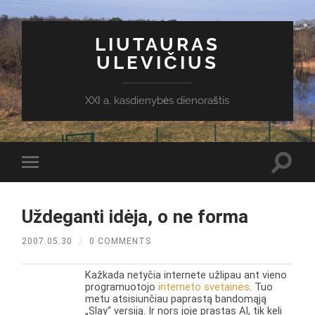
LIUTAURAS
ULEVIČIUS
XXI a. kasdienybės dienoraštis
Toggl
Toggle
search
mobile
field
menu
Uždeganti idėja, o ne forma
2007.05.30
/
0 COMMENTS
Kažkada netyčia internete užlipau ant vieno
programuotojo
interneto svetainės
. Tuo
metu atsisiunčiau paprastą bandomąją
„Slay“ versiją. Ir nors joje prastas AI, tik keli