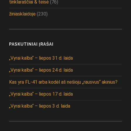
tinklaraščiai & teisė
(76)
žiniasklaidoje
(230)
PASKUTINIAI ĮRAŠAI
„Vyrai kalba“ – liepos 31 d. laida
„Vyrai kalba“ – liepos 24 d. laida
Kas yra FL-41 arba kodėl aš nešioju „rausvus“ akinius?
„Vyrai kalba“ – liepos 17 d. laida
„Vyrai kalba“ – liepos 3 d. laida