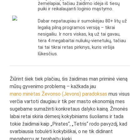
žemėlapiai, tačiau žaidimo idėja iš tiesų
puiki ir reikalaujanti loginio mąstymo.
Dabar nepataupiau ir sumokėjau 80+ litų už
legalią pilną programos versiją – tikrai
nesigailiu. Ir nors viskas, ką už tai gavau,
tėra 4 megabaitai nuliukų-vienetukų, tačiau
tai tai tikrai retas pirkinys, kuris viršija
lūkesčius.
Žiūrint šiek tiek plačiau, šis žaidimas man priminė vieną
mūsų gyvenimo problemą – kažkada jau
mano
minėtas
Ževonso (Jevons) paradoksas
mus visus
verčia vartoti daugiau ir tik per masto ekonomiją mes
sugebame sumažinti konkretaus dalyko kainą. Žmonės
labai retai skiria dėmesį kokybiniams šuoliams ir tada
tokie žaidimai kaip „Pirates“, „Tetris“ rodo pavyzdį, kad
svarbiausia tobulėti kokybiškai, o ne tik didinant
megahercų ar terabaitų kiekį.