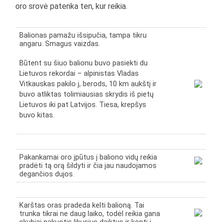
oro srovė patenka ten, kur reikia.
Balionas pamažu išsipučia, tampa tikru
angaru. Smagus vaizdas.
Būtent su šiuo balionu buvo pasiekti du
Lietuvos rekordai – alpinistas Vladas
Vitkauskas pakilo į, berods, 10 km aukštį ir
buvo atliktas tolimiausias skrydis iš pietų
Lietuvos iki pat Latvijos. Tiesa, krepšys
buvo kitas.
Pakankamai oro įpūtus į baliono vidų reikia
pradėti tą orą šildyti ir čia jau naudojamos
degančios dujos.
Karštas oras pradeda kelti balioną. Tai
trunka tikrai ne daug laiko, todėl reikia gana