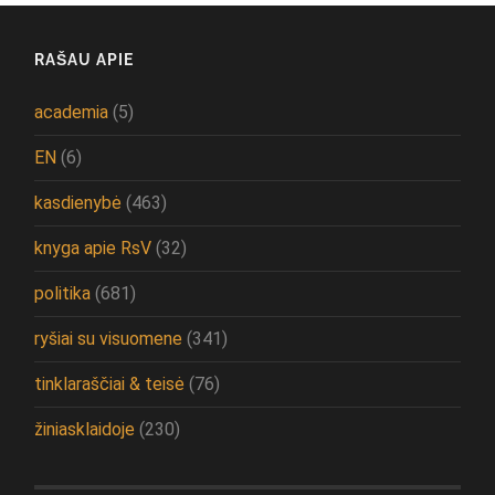
RAŠAU APIE
academia
(5)
EN
(6)
kasdienybė
(463)
knyga apie RsV
(32)
politika
(681)
ryšiai su visuomene
(341)
tinklaraščiai & teisė
(76)
žiniasklaidoje
(230)