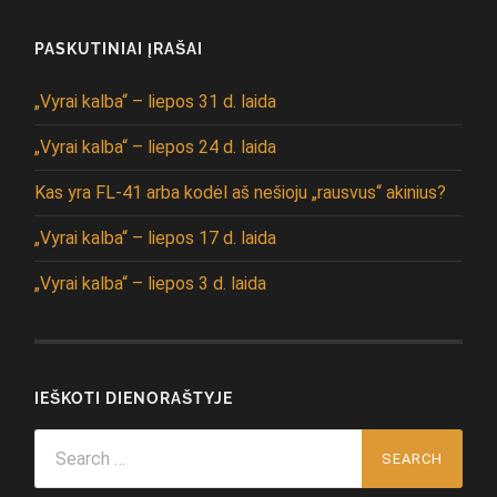
PASKUTINIAI ĮRAŠAI
„Vyrai kalba“ – liepos 31 d. laida
„Vyrai kalba“ – liepos 24 d. laida
Kas yra FL-41 arba kodėl aš nešioju „rausvus“ akinius?
„Vyrai kalba“ – liepos 17 d. laida
„Vyrai kalba“ – liepos 3 d. laida
IEŠKOTI DIENORAŠTYJE
Search
for: