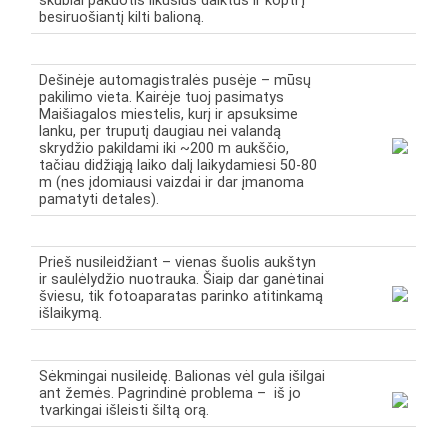
skubiai pakuotis likusius daiktus ir kopti į
besiruošiantį kilti balioną.
Dešinėje automagistralės pusėje – mūsų
pakilimo vieta. Kairėje tuoj pasimatys
Maišiagalos miestelis, kurį ir apsuksime
lanku, per truputį daugiau nei valandą
skrydžio pakildami iki ~200 m aukščio,
tačiau didžiąją laiko dalį laikydamiesi 50-80
m (nes įdomiausi vaizdai ir dar įmanoma
pamatyti detales).
Prieš nusileidžiant – vienas šuolis aukštyn
ir saulėlydžio nuotrauka. Šiaip dar ganėtinai
šviesu, tik fotoaparatas parinko atitinkamą
išlaikymą.
Sėkmingai nusileidę. Balionas vėl gula išilgai
ant žemės. Pagrindinė problema – iš jo
tvarkingai išleisti šiltą orą.