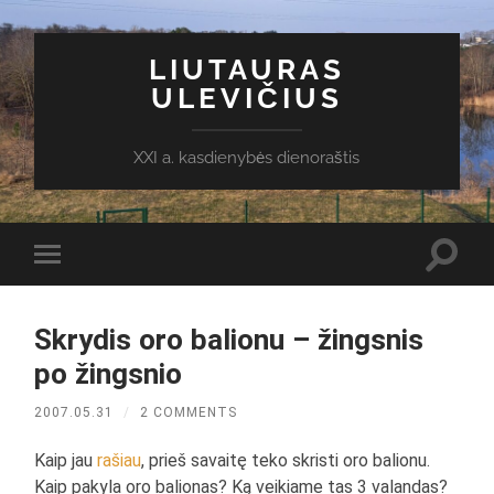
LIUTAURAS
ULEVIČIUS
XXI a. kasdienybės dienoraštis
Toggl
Toggle
search
mobile
field
menu
Skrydis oro balionu – žingsnis
po žingsnio
2007.05.31
/
2 COMMENTS
Kaip jau
rašiau
, prieš savaitę teko skristi oro balionu.
Kaip pakyla oro balionas? Ką veikiame tas 3 valandas?