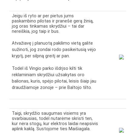
Jeigu iš ryto ar per pietus jums
paskambino pilotas ir pranešė gerą žinią,
jog oras tinkamas skrydžiui – tai dar
nereiškia, jog taip ir bus.
Atvažiavę į planuotą pakilimo vietą galite
sužinoti, jog zondai rodo pasikeitusią vėjo
kryptį, per silpną greitį ar pan.
Todėl iš Vingio parko išdrįso kilti tik
reklaminiam skrydžiui užsakytas oro
balionas, kuris, spėjo pilotai, leisis šiaip jau
draudžiamoje zonoje – prie Baltojo tilto.
Taigi, skrydžio saugumas visiems yra
svarbiausias, todėl nutarėme skristi ten,
kur nėra stogų, kur elektros laidai neapsivis
aplink kaklą. Sustojome ties Maišiagala.