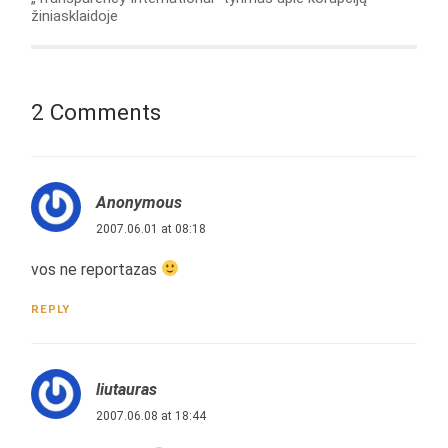
žiniasklaidoje
2 Comments
Anonymous
2007.06.01 at 08:18
vos ne reportazas
REPLY
liutauras
2007.06.08 at 18:44