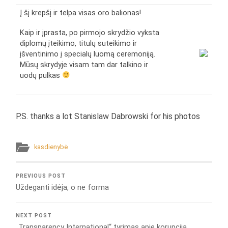
Į šį krepšį ir telpa visas oro balionas!
Kaip ir įprasta, po pirmojo skrydžio vyksta
diplomų įteikimo, titulų suteikimo ir
įšventinimo į specialų luomą ceremoniją.
Mūsų skrydyje visam tam dar talkino ir
uodų pulkas
P.S. thanks a lot Stanislaw Dabrowski for his photos
kasdienybė
PREVIOUS POST
Uždeganti idėja, o ne forma
NEXT POST
„Transparency International“ tyrimas apie korupciją