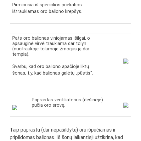
Pirmiausia iš specialios priekabos
ištraukiamas oro baliono krepšys.
Pats oro balionas viniojamas išilgai, o
apsauginė virvė traukiama dar tolyn
(nuotraukoje tolumoje žmogus ją dar
tempia).
Svarbu, kad oro baliono apačioje liktų
šonas, t.y. kad balionas galėtų „pūstis“.
Paprastas ventiliatorius (dešinėje)
pučia oro srovę.
Taip paprastu (dar nepašildytu) oru išpučiamas ir
pripildomas balionas. Iš šonų laikantieji užtikrina, kad