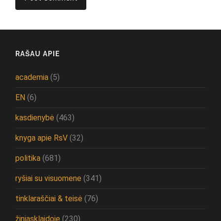
RAŠAU APIE
academia
(5)
EN
(6)
kasdienybė
(463)
knyga apie RsV
(32)
politika
(681)
ryšiai su visuomene
(341)
tinklaraščiai & teisė
(76)
žiniasklaidoje
(230)