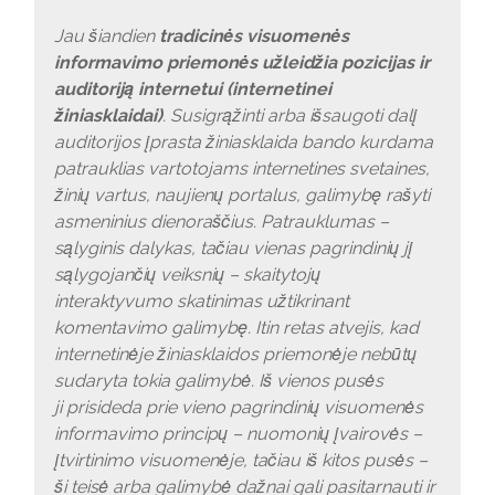
Jau šiandien
tradicinės visuomenės
informavimo priemonės užleidžia pozicijas ir
auditoriją internetui (internetinei
žiniasklaidai)
. Susigrąžinti arba išsaugoti dalį
auditorijos įprasta žiniasklaida bando kurdama
patrauklias vartotojams internetines svetaines,
žinių vartus, naujienų portalus, galimybę rašyti
asmeninius dienoraščius. Patrauklumas –
sąlyginis dalykas, tačiau vienas pagrindinių jį
sąlygojančių veiksnių – skaitytojų
interaktyvumo skatinimas užtikrinant
komentavimo galimybę. Itin retas atvejis, kad
internetinėje žiniasklaidos priemonėje nebūtų
sudaryta tokia galimybė. Iš vienos pusės
ji prisideda prie vieno pagrindinių visuomenės
informavimo principų – nuomonių įvairovės –
įtvirtinimo visuomenėje, tačiau iš kitos pusės –
ši teisė arba galimybė dažnai gali pasitarnauti ir