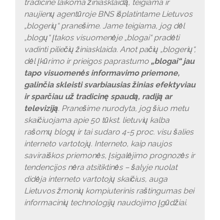
tradicine laikoma žiniasklaidą, teigiama ir
naujienų agentūroje BNS išplatintame Lietuvos
„blogerių“ pranešime. Jame teigiama, jog dėl
„blogų“ įtakos visuomenėje „blogai“ pradėti
vadinti piliečių žiniasklaida. Anot pačių „blogerių“,
dėl įkūrimo ir prieigos paprastumo
„blogai“ jau
tapo visuomenės informavimo priemone,
galinčia skleisti svarbiausias žinias efektyviau
ir sparčiau už tradicinę spaudą, radiją ar
televiziją
. Pranešime nurodyta, jog šiuo metu
skaičiuojama apie 50 tūkst. lietuvių kalba
rašomų blogų ir tai sudaro 4-5 proc. visu šalies
interneto vartotojų. Interneto, kaip naujos
saviraiškos priemonės, įsigalėjimo prognozės ir
tendencijos nėra atsitiktinės – šalyje nuolat
didėja interneto vartotojų skaičius, auga
Lietuvos žmonių kompiuterinis raštingumas bei
informacinių technologijų naudojimo įgūdžiai.