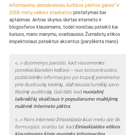
informavimo demokratinės kultūros plėtros gairės“ ir
2006 metų veiklos ataskaitos
pristatymas bei
aptarimas. Antras skyrius skirtas interneto ir
blogosferos klausimams, todėl norėčiau pateikti kai
kuriuos, mano manymu, svarbiausius Žurnalistų etikos
inspektoriaus pateiktus akcentus (paryškinta mano).
<...> duomenys parodo, kad visuomenės
poreikiai šiandien keičiasi – nuo koncentruotos,
publicistinės informacijos po truputį pereinama
prie iliustruotų leidinių, dažniausiai turinčių savo
tikslinę auditoriją. Gali būti, kad
nuolatinį
laikraščių skaičiaus ir populiarumo mažėjimą
nulėmė interneto plėtra
.
<...> Nors interneto žiniasklaida šiuo metu dar tik
formuojasi, svarbu tai, kad
žiniasklaidos etikos
klausimams šioje masinės informacijos