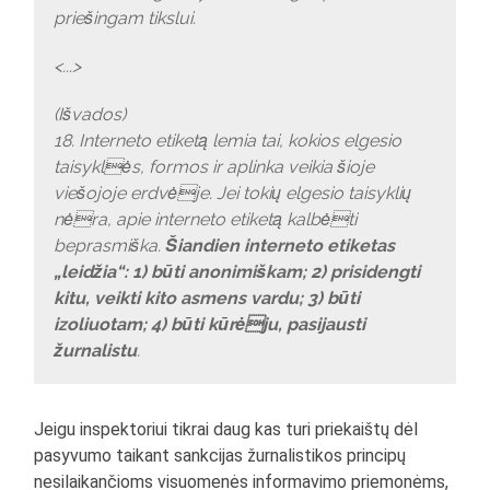
priešingam tikslui.
<...>
(Išvados)
18. Interneto etiketą lemia tai, kokios elgesio
taisyklės, formos ir aplinka veikia šioje
viešojoje erdvėje. Jei tokių elgesio taisyklių
nėra, apie interneto etiketą kalbėti
beprasmiška.
Šiandien interneto etiketas
„leidžia“: 1) būti anonimiškam; 2) prisidengti
kitu, veikti kito asmens vardu; 3) būti
izoliuotam; 4) būti kūrėju, pasijausti
žurnalistu
.
Jeigu inspektoriui tikrai daug kas turi priekaištų dėl
pasyvumo taikant sankcijas žurnalistikos principų
nesilaikančioms visuomenės informavimo priemonėms,