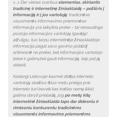
<...> Dar vienas svarbus
elementas, skiriantis
tradicinę ir internetinę žiniasklaidą – požiūris į
informaciją ir į jos vartotoją
: tradicinėse
visuomenės informavimo priemonėse
informacija yra laikytina preke – tai nenaudinga
pozicija informacijos vartotojų (gavėjų)
atžvilgiu, tuo tarpu internetinėje žiniasklaidoje
informacija pagal savo gavimo pobūdį
artimesnė ne prekei, bet informacijos vartotojo
teisei ir galimybei gauti informaciją, taip pat ją
skleisti.
Kadangi Lietuvoje kasmet didėja interneto
vartotojų skaičius (šiuo metu prieiga prie
interneto turi beveik kas trečias namų ūkis),
galima daryti prielaidą, jog
po metų kitų
internetinė žiniasklaida taps dar didesniu ir
rimtesniu konkurentu tradicinėms
visuomenės informavimo priemonėms
.