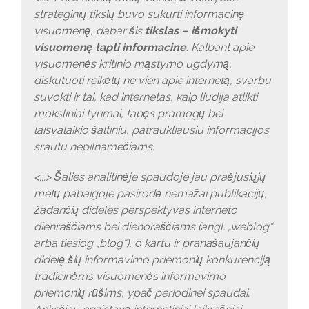
strateginių tikslų buvo sukurti informacinę
visuomenę, dabar šis
tikslas – išmokyti
visuomenę tapti informacine
. Kalbant apie
visuomenės kritinio mąstymo ugdymą,
diskutuoti reikėtų ne vien apie internetą, svarbu
suvokti ir tai, kad internetas, kaip liudija atlikti
moksliniai tyrimai, tapęs pramogų bei
laisvalaikio šaltiniu, patraukliausiu informacijos
srautu nepilnamečiams.
<...> Šalies analitinėje spaudoje jau praėjusiųjų
metų pabaigoje pasirodė nemažai publikacijų,
žadančių dideles perspektyvas interneto
dienraščiams bei dienoraščiams (angl. „weblog“
arba tiesiog „blog“), o kartu ir pranašaujančių
didelę šių informavimo priemonių konkurenciją
tradicinėms visuomenės informavimo
priemonių rūšims, ypač periodinei spaudai.