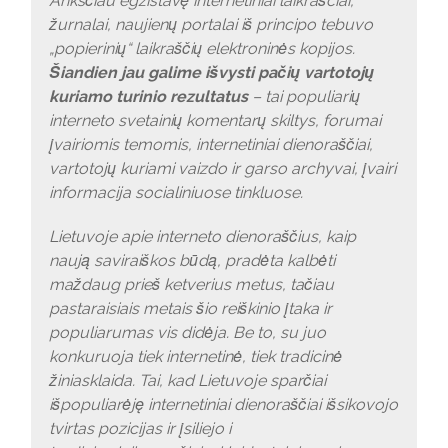
Anksčiau egzistavę internetiniai laikrašciai,
žurnalai, naujienų portalai iš principo tebuvo
„popierinių“ laikraščių elektroninės kopijos.
Šiandien jau galime išvysti pačių vartotojų
kuriamo turinio rezultatus
– tai populiarių
interneto svetainių komentarų skiltys, forumai
įvairiomis temomis, internetiniai dienoraščiai,
vartotojų kuriami vaizdo ir garso archyvai, įvairi
informacija socialiniuose tinkluose.
Lietuvoje apie interneto dienoraščius, kaip
naują saviraiškos būdą, pradėta kalbėti
maždaug prieš ketverius metus, tačiau
pastaraisiais metais šio reiškinio įtaka ir
populiarumas vis didėja. Be to, su juo
konkuruoja tiek internetinė, tiek tradicinė
žiniasklaida. Tai, kad Lietuvoje sparčiai
išpopuliarėję internetiniai dienoraščiai išsikovojo
tvirtas pozicijas ir įsiliejo i