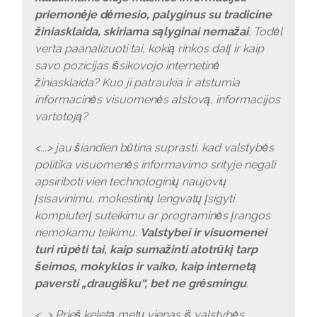
priemonėje dėmesio, palyginus su tradicine
žiniasklaida, skiriama sąlyginai nemažai
. Todėl
verta paanalizuoti tai, kokią rinkos dalį ir kaip
savo pozicijas išsikovojo internetinė
žiniasklaida? Kuo ji patraukia ir atstumia
informacinės visuomenės atstovą, informacijos
vartotoją?
<...> jau šiandien būtina suprasti, kad valstybės
politika visuomenės informavimo srityje negali
apsiriboti vien technologinių naujovių
įsisavinimu, mokestinių lengvatų įsigyti
kompiuterį suteikimu ar programinės įrangos
nemokamu teikimu.
Valstybei ir visuomenei
turi rūpėti tai, kaip sumažinti atotrūkį tarp
šeimos, mokyklos ir vaiko, kaip internetą
paversti „draugišku“, bet ne grėsmingu
.
<...> Prieš keletą metų vienas iš valstybės