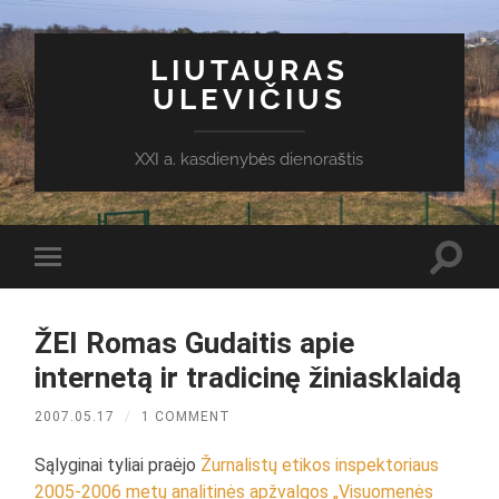
LIUTAURAS
ULEVIČIUS
XXI a. kasdienybės dienoraštis
Toggl
Toggle
search
mobile
field
menu
ŽEI Romas Gudaitis apie
internetą ir tradicinę žiniasklaidą
2007.05.17
/
1 COMMENT
Sąlyginai tyliai praėjo
Žurnalistų etikos inspektoriaus
2005-2006 metų analitinės apžvalgos „Visuomenės