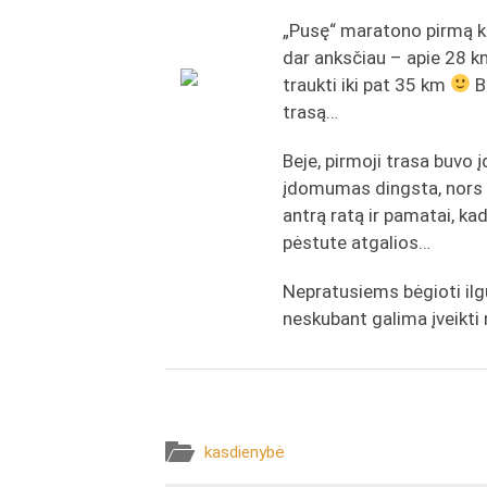
„Pusę“ maratono pirmą ka
dar anksčiau – apie 28 k
traukti iki pat 35 km
B
trasą…
Beje, pirmoji trasa buvo 
įdomumas dingsta, nors ga
antrą ratą ir pamatai, ka
pėstute atgalios…
Nepratusiems bėgioti ilgų
neskubant galima įveikti n
kasdienybė