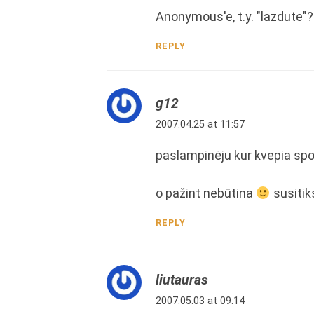
Anonymous'e, t.y. "lazdute"
REPLY
g12
2007.04.25 at 11:57
paslampinėju kur kvepia sp
o pažint nebūtina
susitiks
REPLY
liutauras
2007.05.03 at 09:14