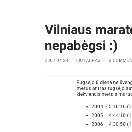
Vilniaus marat
nepabėgsi :)
2007.04.24
/
LIUTAURAS
/
6 COMME
Rugsėjo 8 diena neišven
metus antras rugsėjo sav
kiekvienais metais marat
2004 – 5:16:16 (1
2005 – 4:44:10 (1
2006 – 4:30:50 (1