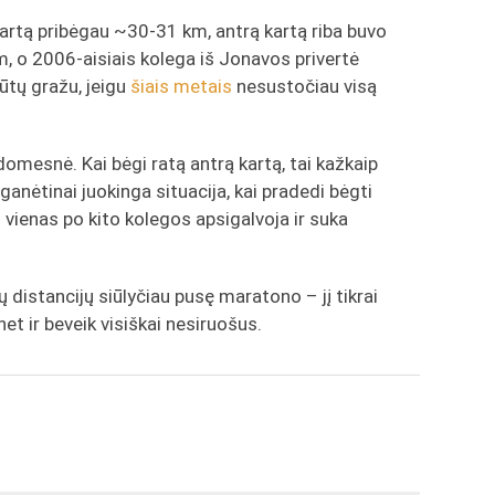
rtą pribėgau ~30-31 km, antrą kartą riba buvo
m, o 2006-aisiais kolega iš Jonavos privertė
ūtų gražu, jeigu
šiais metais
nesustočiau visą
įdomesnė. Kai bėgi ratą antrą kartą, tai kažkaip
nėtinai juokinga situacija, kai pradedi bėgti
d vienas po kito kolegos apsigalvoja ir suka
 distancijų siūlyčiau pusę maratono – jį tikrai
et ir beveik visiškai nesiruošus.