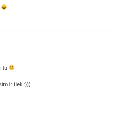
?
ortu
im ir tiek :)))