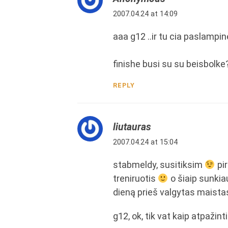
2007.04.24 at 14:09
aaa g12 ..ir tu cia paslampine
finishe busi su su beisbolke?
REPLY
liutauras
2007.04.24 at 15:04
stabmeldy, susitiksim
pir
treniruotis
o šiaip sunkia
dieną prieš valgytas maista
g12, ok, tik vat kaip atpažint