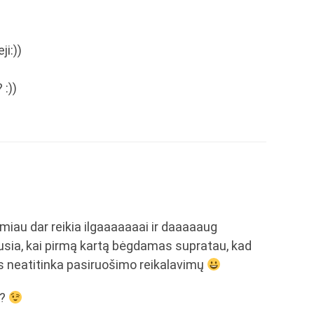
ji:))
 :))
miau dar reikia ilgaaaaaaai ir daaaaaug
usia, kai pirmą kartą bėgdamas supratau, kad
s neatitinka pasiruošimo reikalavimų
i?