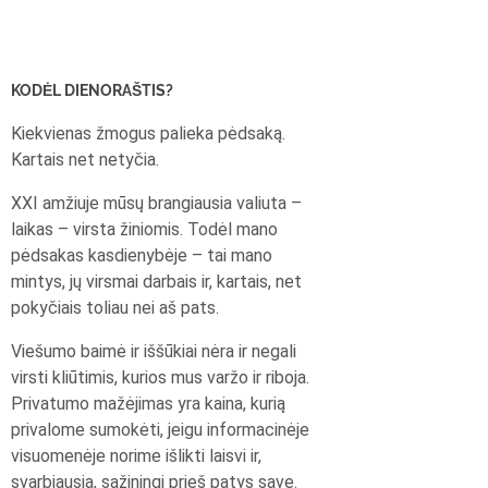
KODĖL DIENORAŠTIS?
Kiekvienas žmogus palieka pėdsaką.
Kartais net netyčia.
XXI amžiuje mūsų brangiausia valiuta –
laikas – virsta žiniomis. Todėl mano
pėdsakas kasdienybėje – tai mano
mintys, jų virsmai darbais ir, kartais, net
pokyčiais toliau nei aš pats.
Viešumo baimė ir iššūkiai nėra ir negali
virsti kliūtimis, kurios mus varžo ir riboja.
Privatumo mažėjimas yra kaina, kurią
privalome sumokėti, jeigu informacinėje
visuomenėje norime išlikti laisvi ir,
svarbiausia, sąžiningi prieš patys save.