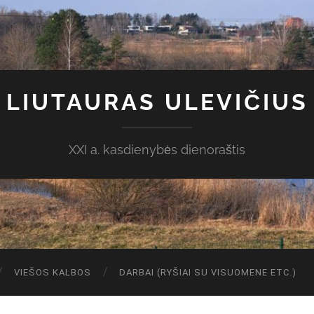
LIUTAURAS ULEVIČIUS
XXI a. kasdienybės dienoraštis
VIEŠOS KALBOS
DARBAI (RYŠIAI SU VISUOMENE ETC.)