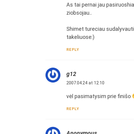
As tai pernai jau pasiruoshia
ziobsojau..
Shimet tureciau sudalyvauti ,
takeliuose:)
REPLY
g12
2007.04.24 at 12:10
vėl pasimatysim prie finišo
REPLY
Anonymous