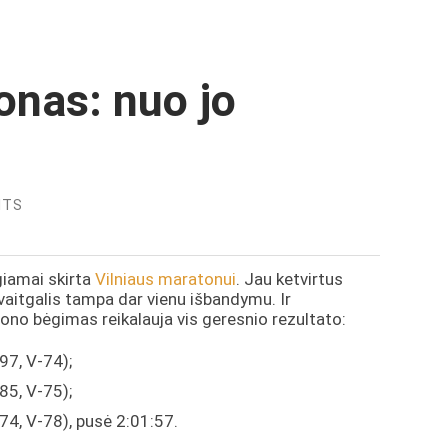
onas: nuo jo
NTS
giamai skirta
Vilniaus maratonui
. Jau ketvirtus
aitgalis tampa dar vienu išbandymu. Ir
ono bėgimas reikalauja vis geresnio rezultato:
97, V-74);
85, V-75);
74, V-78), pusė 2:01:57.