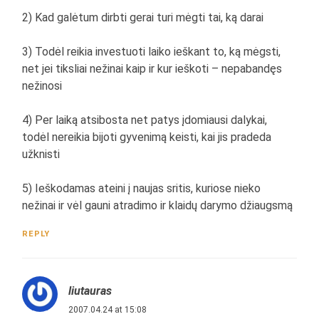
2) Kad galėtum dirbti gerai turi mėgti tai, ką darai
3) Todėl reikia investuoti laiko ieškant to, ką mėgsti,
net jei tiksliai nežinai kaip ir kur ieškoti – nepabandęs
nežinosi
4) Per laiką atsibosta net patys įdomiausi dalykai,
todėl nereikia bijoti gyvenimą keisti, kai jis pradeda
užknisti
5) Ieškodamas ateini į naujas sritis, kuriose nieko
nežinai ir vėl gauni atradimo ir klaidų darymo džiaugsmą
REPLY
liutauras
2007.04.24 at 15:08