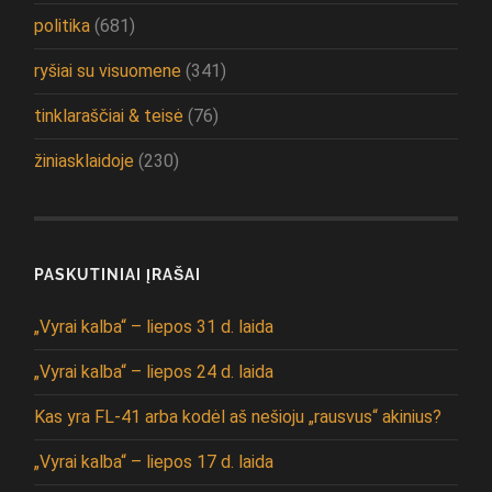
politika
(681)
ryšiai su visuomene
(341)
tinklaraščiai & teisė
(76)
žiniasklaidoje
(230)
PASKUTINIAI ĮRAŠAI
„Vyrai kalba“ – liepos 31 d. laida
„Vyrai kalba“ – liepos 24 d. laida
Kas yra FL-41 arba kodėl aš nešioju „rausvus“ akinius?
„Vyrai kalba“ – liepos 17 d. laida