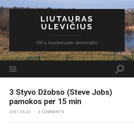
LIUTAURAS
ULEVIČIUS
XXI a. kasdienybės dienoraštis
Toggl
Toggle
search
mobile
field
menu
3 Styvo Džobso (Steve Jobs)
pamokos per 15 min
2007.04.23
/
3 COMMENTS