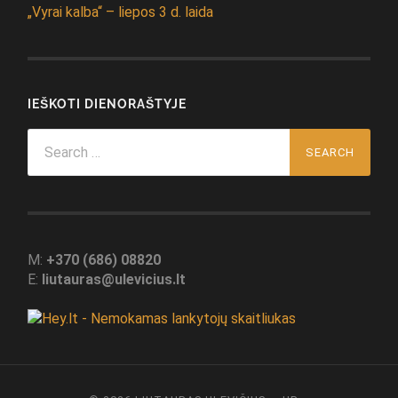
„Vyrai kalba“ – liepos 3 d. laida
IEŠKOTI DIENORAŠTYJE
Search
for:
M:
+370 (686) 08820
E:
liutauras@ulevicius.lt