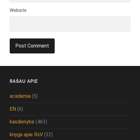
Website
RAŠAU APIE
academia
(5)
EN
(6)
kasdienybė
(463)
knyga apie RsV
(32)