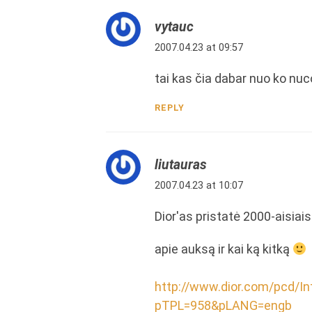
vytauc
2007.04.23 at 09:57
tai kas čia dabar nuo ko nu
REPLY
liutauras
2007.04.23 at 10:07
Dior'as pristatė 2000-aisiai
apie auksą ir kai ką kitką
http://www.dior.com/pcd/Int
pTPL=958&pLANG=engb