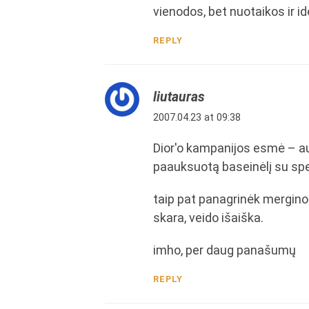
vienodos, bet nuotaikos ir id
REPLY
liutauras
2007.04.23 at 09:38
Dior'o kampanijos esmė – auk
paauksuotą baseinėlį su spe
taip pat panagrinėk mergino
skara, veido išaiška.
imho, per daug panašumų
REPLY