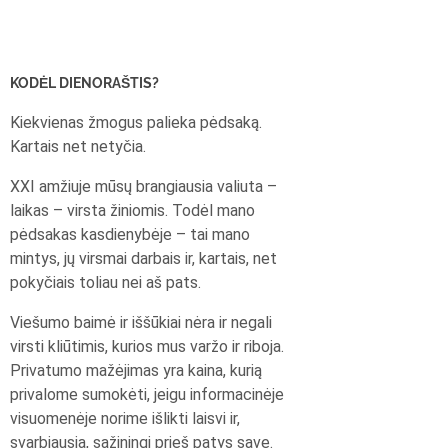
KODĖL DIENORAŠTIS?
Kiekvienas žmogus palieka pėdsaką.
Kartais net netyčia.
XXI amžiuje mūsų brangiausia valiuta –
laikas – virsta žiniomis. Todėl mano
pėdsakas kasdienybėje – tai mano
mintys, jų virsmai darbais ir, kartais, net
pokyčiais toliau nei aš pats.
Viešumo baimė ir iššūkiai nėra ir negali
virsti kliūtimis, kurios mus varžo ir riboja.
Privatumo mažėjimas yra kaina, kurią
privalome sumokėti, jeigu informacinėje
visuomenėje norime išlikti laisvi ir,
svarbiausia, sąžiningi prieš patys save.