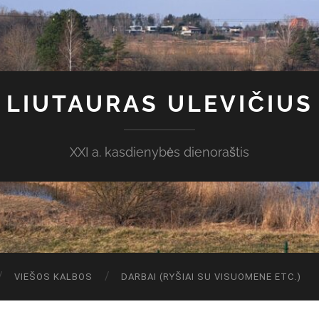
LIUTAURAS ULEVIČIUS
XXI a. kasdienybės dienoraštis
VIEŠOS KALBOS
DARBAI (RYŠIAI SU VISUOMENE ETC.)