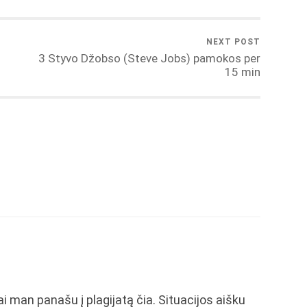
NEXT POST
3 Styvo Džobso (Steve Jobs) pamokos per
15 min
i man panašu į plagijatą čia. Situacijos aišku