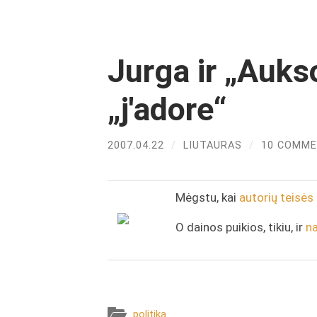
Jurga ir „Aukso
„j'adore“
2007.04.22
/
LIUTAURAS
/
10 COMM
Mėgstu, kai
autorių teisės
O dainos puikios, tikiu, ir
na
politika