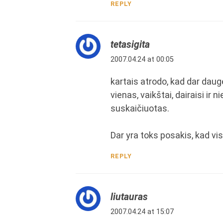
REPLY
tetasigita
2007.04.24 at 00:05
kartais atrodo, kad dar daugel
vienas, vaikštai, dairaisi ir
suskaičiuotas.
Dar yra toks posakis, kad visk
REPLY
liutauras
2007.04.24 at 15:07