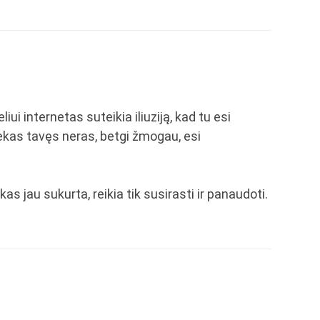
iui internetas suteikia iliuziją, kad tu esi
 niekas tavęs neras, betgi žmogau, esi
as jau sukurta, reikia tik susirasti ir panaudoti.