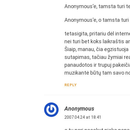
Anonymous'e, tamsta turi tei
Anonymous'e, o tamsta turi 
tetasigita, pritariu dėl int
nei turi bet koks laikraštis 
Šiaip, manau, čia egzistuoja 
sutapimas, tačiau žymiai rea
panaudotos ir trupuį pakeičia
muzikantė būtų tam savo nor
REPLY
Anonymous
2007.04.24 at 18:41