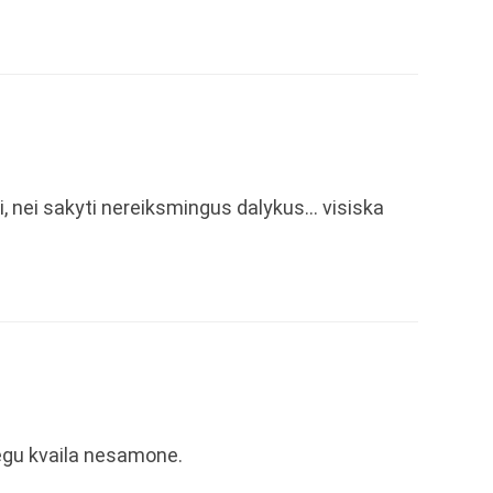
i, nei sakyti nereiksmingus dalykus… visiska
egu kvaila nesamone.