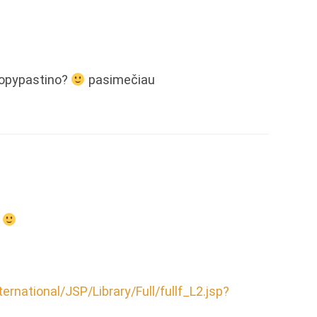
copypastino?
pasimečiau
s
ernational/JSP/Library/Full/fullf_L2.jsp?