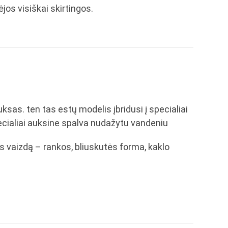
ėjos visiškai skirtingos.
sas. ten tas estų modelis įbridusi į specialiai
cialiai auksine spalva nudažytu vandeniu
s vaizdą – rankos, bliuskutės forma, kaklo