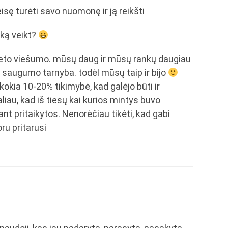
sę turėti savo nuomonę ir ją reikšti
ką veikt?
erneto viešumo. mūsų daug ir mūsų rankų daugiau
ar saugumo tarnyba. todėl mūsų taip ir bijo
kokia 10-20% tikimybė, kad galėjo būti ir
liau, kad iš tiesų kai kurios mintys buvo
nt pritaikytos. Nenorėčiau tikėti, kad gabi
u pritarusi