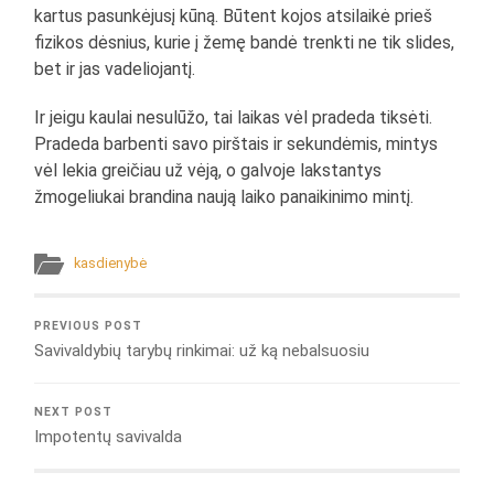
kartus pasunkėjusį kūną. Būtent kojos atsilaikė prieš
fizikos dėsnius, kurie į žemę bandė trenkti ne tik slides,
bet ir jas vadeliojantį.
Ir jeigu kaulai nesulūžo, tai laikas vėl pradeda tiksėti.
Pradeda barbenti savo pirštais ir sekundėmis, mintys
vėl lekia greičiau už vėją, o galvoje lakstantys
žmogeliukai brandina naują laiko panaikinimo mintį.
kasdienybė
PREVIOUS POST
Savivaldybių tarybų rinkimai: už ką nebalsuosiu
NEXT POST
Impotentų savivalda