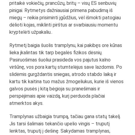
pritaikė vokiečių, prancūzų, britų – visų ES senbuvių
pinigai. Rytmetys dažniausiai primena pabudimą iš
miegų – reikia prisiminti įgūdžius, vėl išmokti patogiau
dėlioti kojas, miklinti pirštus ar svarbiausiu momentu
kryptelėti užpakaliu..
Rytmetį baigia šuolis tramplynu, kai pakibęs ore kūnas
lieka įkalintas tik tarp begalės fizikos dėsnių.
Pasiruošimas šuoliui prasideda vos pajutus kalno
viršūnę, vos pora kartų stumtelėjus save lazdomis. Po
slidėmis gurgždantis sniegas, atrodo stabdo laiką ir
kartu tik kaitina tuo mažus žmogeliukus, kurie iš vienos
galvos pusės į kitą bėgioja su pranešimais ir
perspėjimais apie vaizdą, kurį perduoda plačiai
atmerktos akys.
Tramplynas užbaigia trumpą, tačiau gana statų takelį.
Jis tarsi šalimais tekančio upelio vingis – truputį
lenktas, truputį į dešinę. Sakydamas tramplynas,