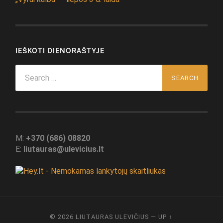
IEŠKOTI DIENORAŠTYJE
Search
for:
M:
+370 (686) 08820
E:
liutauras@ulevicius.lt
© 2026
LIUTAURAS ULEVIČIUS
—
UP ↑