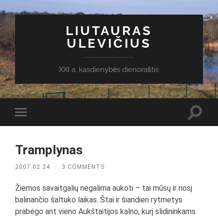
LIUTAURAS
ULEVIČIUS
XXI a. kasdienybės dienoraštis
Toggl
Toggle
search
mobile
field
menu
Tramplynas
2007.02.24
/
3 COMMENTS
Žiemos savaitgalių negalima aukoti – tai mūsų ir nosį
balinančio šaltuko laikas. Štai ir šiandien rytmetys
prabėgo ant vieno Aukštaitijos kalno, kurį slidininkams