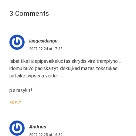
3 Comments
langasidangu
2007.02.24 at 17:33
labai tiksliai apipaveiksluotas skrydis virs tramplyno…
idomu buvo pasiskaityt..dekui,kad mazas tekstukas
suteike sypsena veide..
p.s.rasykit!
REPLY
Andrius
2007.02.25 at 16:39