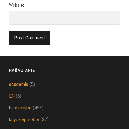
Website
RAŠAU APIE
academia
(5)
EN
(6)
kasdienybė
(463)
knyga apie RsV
(32)