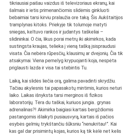
tikriausiai paišau vaizdus iš televizoriaus ekranų, kai
šalmais ir ietis primenančiomis slidėmis ginkluoti
bebaimiai tarsi kirviu pralaužia ore taką. Šis Aukštaitijos
tramplynas kitoks. Priekyje tik tolumoje matyti
sniegas, keltuvo rankos ir judantys taškeliai –
slidininkai. O čia, likus porai metrų iki akimirkos, kada
sustingsta kraujas, telieka į vieną tašką įsispraudusi
visata. Čia nebėra rūpesčių, klausimų ar dvejonių. Čia tik
atsakymai. Viena pernelyg krypuojanti koja, nespėta
priglausti lazda ir visa tai stebintis Tu.
Laiką, kai slidės liečia orą, galima pavadinti skrydžiu.
Tačiau akylesnis tai papasakotų mintimis, kurios neturi
laiko. Laikas išnyksta tarsi merginos iš fizikos
laboratorijų. Tėra du taškai, kuriuos jungia.. grynas
adrenalinas?! Akimirka baigiasi kartais bergždiomis
pastangomis išlaikyti pusiausvyrą, kartais iš pačios
esybės gelmių trykštančiu šūksniu “nenukritau!”. Kai
kas gal dar prisimintų kojas, kurios ką tik kėlė net kelis