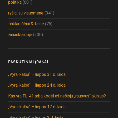
politika
(681)
ryšiai su visuomene
(341)
tinklaraščiai & teisė
(76)
žiniasklaidoje
(230)
PASKUTINIAI ĮRAŠAI
„Vyrai kalba“ – liepos 31 d. laida
„Vyrai kalba“ – liepos 24 d. laida
Kas yra FL-41 arba kodėl aš nešioju „rausvus“ akinius?
„Vyrai kalba“ – liepos 17 d. laida
„Vyrai kalba“ – liepos 3 d. laida