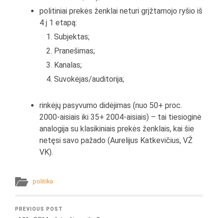
politiniai prekės ženklai neturi grįžtamojo ryšio iš
4 į 1 etapą:
Subjektas;
Pranešimas;
Kanalas;
Suvokėjas/auditorija;
rinkėjų pasyvumo didėjimas (nuo 50+ proc.
2000-aisiais iki 35+ 2004-aisiais) – tai tiesioginė
analogija su klasikiniais prekės ženklais, kai šie
netęsi savo pažado (Aurelijus Katkevičius, VŽ
VK).
politika
PREVIOUS POST