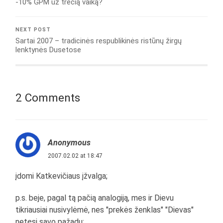
-10% GPM už trečią vaiką?
NEXT POST
Sartai 2007 – tradicinės respublikinės ristūnų žirgų
lenktynės Dusetose
2 Comments
Anonymous
2007.02.02 at 18:47
įdomi Katkevičiaus įžvalga;
p.s. beje, pagal tą pačią analogiją, mes ir Dievu
tikriausiai nusivylėmė, nes "prekės ženklas" "Dievas"
netęsi savo pažadų;