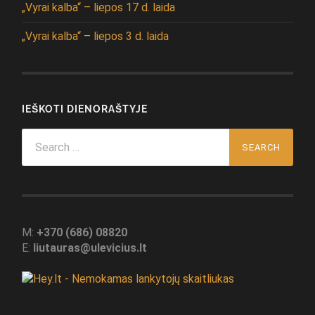
„Vyrai kalba“ – liepos 17 d. laida
„Vyrai kalba“ – liepos 3 d. laida
IEŠKOTI DIENORAŠTYJE
Search
for:
M:
+370 (686) 08820
E:
liutauras@ulevicius.lt