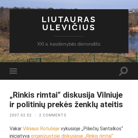
LIUTAURAS
ULEVIČIUS
XXI a. kasdienybės dienoraštis
Toggl
Toggle
search
mobile
field
menu
„Rinkis rimtai“ diskusija Vilniuje
ir politinių prekės ženklų ateitis
2007.02.02
/
2 COMMENTS
Vakar
Vilniaus Rotušėje
vykusioje „Piliečių Santalkos“
iniciatyva
organizuotoje diskusijoje „Rinkis rimtai“