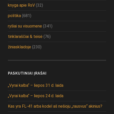
knyga apie RsV
(32)
politika
(681)
ryšiai su visuomene
(341)
tinklaraščiai & teisė
(76)
žiniasklaidoje
(230)
PASKUTINIAI ĮRAŠAI
„Vyrai kalba“ – liepos 31 d. laida
„Vyrai kalba“ – liepos 24 d. laida
Kas yra FL-41 arba kodėl aš nešioju „rausvus“ akinius?