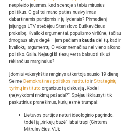
neapleido jausmas, kad scenoje stebiu mirusius
politikus. O gal tai mano paties nusivylimas
dabartinėmis partijomis ir jų lyderiais? Pirmadienį
įsijungęs LTV stebėjau Stanislovo Buškevičiaus
prakalbą. Kvailoki argumentai, populizmo viršūnė, tačiau
žmogaus akys degė – jam pačiam
skauda
dėl tų, kad ir
kvailokų, argumentų. O vakar nemačiau nei vieno alkano
politiko. Gaila. Nejaugi iš tiesų verta balsuoti tik už
rėkiančius marginalus?
Įdomiai vakarykštis renginys atkartoja sausio 19 dieną
Seime
Demokratinės politikos instituto
ir
Strateginių
tyrimų instituto
organizuotą diskusiją „Kodėl
(ne)vykdomi rinkimų pažadai?“. Spėjau išklausyti tik
paskutinius pranešimus, kurių esmė trumpai:
Lietuvos partijos neturi ideologinio pagrindo,
todėl jų „rinkėjų bazė“ labai trapi (Gintaras
Mitrulevičius, VU);