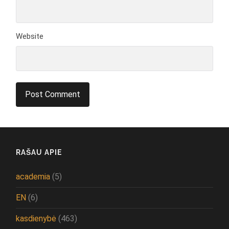
Website
RAŠAU APIE
academia
(5)
EN
(6)
kasdienybė
(463)