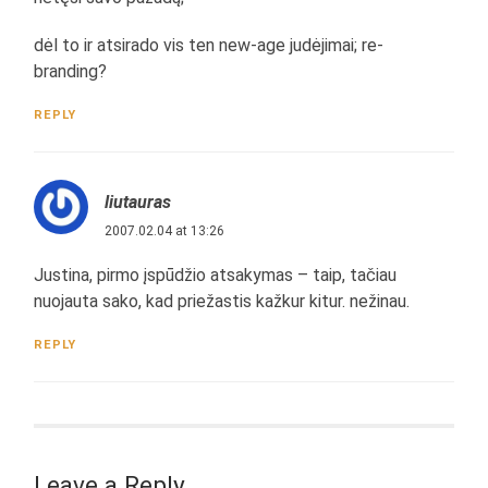
dėl to ir atsirado vis ten new-age judėjimai; re-
branding?
REPLY
liutauras
2007.02.04 at 13:26
Justina, pirmo įspūdžio atsakymas – taip, tačiau
nuojauta sako, kad priežastis kažkur kitur. nežinau.
REPLY
Leave a Reply