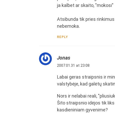
ja kalbet ar skaito, "mokosi"
Atsibunda tik pries rinkimus 
nebemoka.
REPLY
Jonas
2007.01.31 at 23:08
Labai geras straipsnis ir mi
valstybėje, kad galėtų skati
Nors ir nelabai reali, "pliusiu
Šito straipsnio idėjos tik li
kasdieniniam gyvenime?