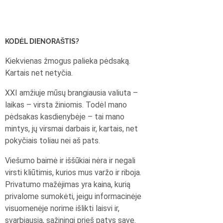
KODĖL DIENORAŠTIS?
Kiekvienas žmogus palieka pėdsaką.
Kartais net netyčia.
XXI amžiuje mūsų brangiausia valiuta –
laikas – virsta žiniomis. Todėl mano
pėdsakas kasdienybėje – tai mano
mintys, jų virsmai darbais ir, kartais, net
pokyčiais toliau nei aš pats.
Viešumo baimė ir iššūkiai nėra ir negali
virsti kliūtimis, kurios mus varžo ir riboja.
Privatumo mažėjimas yra kaina, kurią
privalome sumokėti, jeigu informacinėje
visuomenėje norime išlikti laisvi ir,
svarbiausia, sąžiningi prieš patys save.