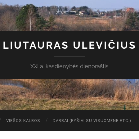
LIUTAURAS ULEVIČIUS
XXI a. kasdienybės dienoraštis
VIEŠOS KALBOS
DARBAI (RYŠIAI SU VISUOMENE ETC.)