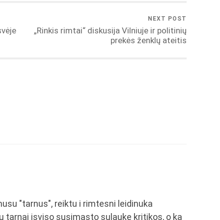
NEXT POST
svėje
„Rinkis rimtai“ diskusija Vilniuje ir politinių
prekės ženklų ateitis
musu "tarnus", reiktu i rimtesni leidinuka
u tarnai isviso susimasto sulauke kritikos, o ka