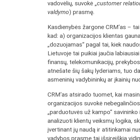
vadovėlių, suvokė „
customer relati
valdymo
) prasmę.
Kasdienybės žargone CRM‘as – tai pr
kad: a) organizacijos klientas ga
„dozuojamas“ pagal tai, kiek naudos
Lietuvoje tai puikiai jaučia labiausi
finansų, telekomunikacijų, prekybos
atnešate šių šakų lyderiams, tuo d
asmeninių vadybininkų ar įkainių n
CRM‘as atsirado tuomet, kai masini
organizacijos suvokė nebegalinčios 
„parduotuvės už kampo“ savininko i
analizuoti klientų veiksmų logika, sk
įvertinant jų naudą ir atitinkamai n
vadybos prasme tai išsireiškia vidini