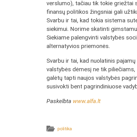
verslumo), tačiau tik tokie griežta
finansų politikos žingsniai gali užti
Svarbu ir tai, kad tokia sistema sute
siekimui. Norime skatinti gimstamu
Siekiame palengvinti valstybės soc
alternatyvios priemonės.
Svarbu ir tai, kad nuolatinis pajamų
valstybės dėmesį ne tik piliečiams, 
galėtų tapti naujos valstybės pagri
susivokti bent pagrindiniuose vadyb
Paskelbta
www.alfa.lt
politika