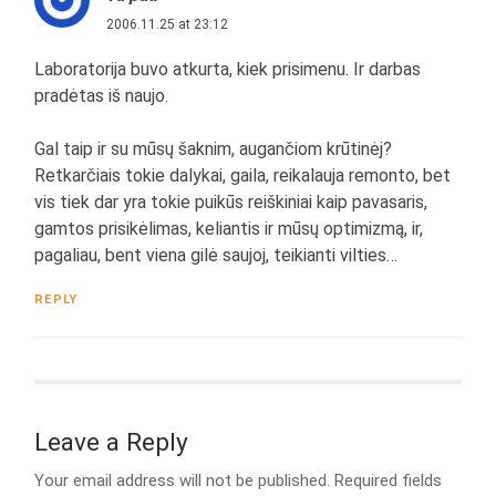
2006.11.25 at 23:12
Laboratorija buvo atkurta, kiek prisimenu. Ir darbas
pradėtas iš naujo.
Gal taip ir su mūsų šaknim, augančiom krūtinėj?
Retkarčiais tokie dalykai, gaila, reikalauja remonto, bet
vis tiek dar yra tokie puikūs reiškiniai kaip pavasaris,
gamtos prisikėlimas, keliantis ir mūsų optimizmą, ir,
pagaliau, bent viena gilė saujoj, teikianti vilties…
REPLY
Leave a Reply
Your email address will not be published.
Required fields