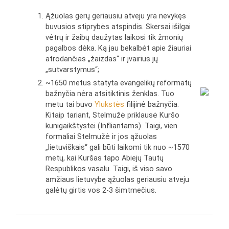
Ąžuolas gerų geriausiu atveju yra nevykęs
buvusios stiprybės atspindis. Skersai išilgai
vėtrų ir žaibų daužytas laikosi tik žmonių
pagalbos dėka. Ką jau bekalbėt apie žiauriai
atrodančias „žaizdas“ ir įvairius jų
„sutvarstymus“;
~1650 metus statyta evangelikų reformatų
bažnyčia nėra atsitiktinis ženklas. Tuo
metu tai buvo
Ylukstės
filijinė bažnyčia.
Kitaip tariant, Stelmužė priklausė Kuršo
kunigaikštystei (Infliantams). Taigi, vien
formaliai Stelmužė ir jos ąžuolas
„lietuviškais“ gali būti laikomi tik nuo ~1570
metų, kai Kuršas tapo Abiejų Tautų
Respublikos vasalu. Taigi, iš viso savo
amžiaus lietuvybe ąžuolas geriausiu atveju
galėtų girtis vos 2-3 šimtmečius.