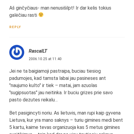
Aš ginčyčiaus- man nenusišilpt! Ir dar kelis tokius
galėčiau rasti
REPLY
RascalLT
2006.10.25 at 11:40
Jei ne ta baigiamoji pastraipa, buciau tiesiog
padumojes, kad tamsta labai jau pasineses ant
"naujumo kulto" ir tiek – matai, jam azuolas
"sugipsuotas" jau neitinka. Ir buciu grizes prie savo
pasto dezutes reikalu…
Bet pasigincyti noriu. As lietuvis, man rupi kaip gyvena
Lietuva, kur yra mano saknys – turiu gimines medi bent
5 kartu, kaime tevas organizuoja kas 5 metus gimines