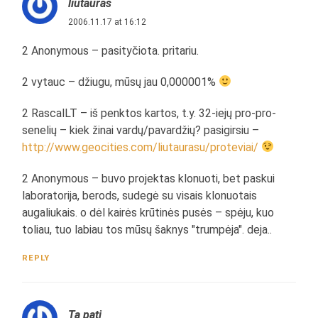
liutauras
2006.11.17 at 16:12
2 Anonymous – pasityčiota. pritariu.
2 vytauc – džiugu, mūsų jau 0,000001%
2 RascalLT – iš penktos kartos, t.y. 32-iejų pro-pro-
senelių – kiek žinai vardų/pavardžių? pasigirsiu –
http://www.geocities.com/liutaurasu/proteviai/
2 Anonymous – buvo projektas klonuoti, bet paskui
laboratorija, berods, sudegė su visais klonuotais
augaliukais. o dėl kairės krūtinės pusės – spėju, kuo
toliau, tuo labiau tos mūsų šaknys "trumpėja". deja..
REPLY
Ta pati