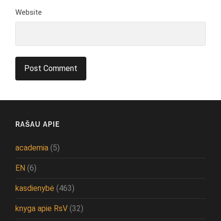
Website
RAŠAU APIE
academia
(5)
EN
(6)
kasdienybė
(463)
knyga apie RsV
(32)