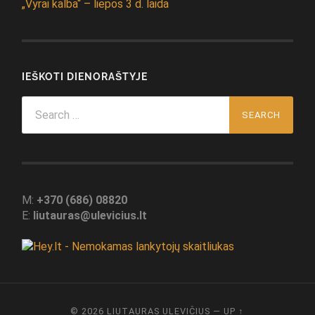
„Vyrai kalba“ – liepos 3 d. laida
IEŠKOTI DIENORAŠTYJE
Search
for:
M:
+370 (686) 08820
E:
liutauras@ulevicius.lt
© 2026
LIUTAURAS ULEVIČIUS
—
UP ↑