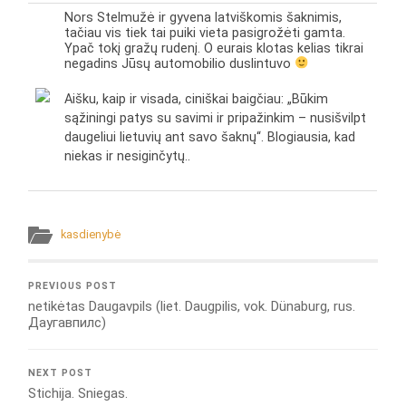
Nors Stelmužė ir gyvena latviškomis šaknimis,
tačiau vis tiek tai puiki vieta pasigrožėti gamta.
Ypač tokį gražų rudenį. O eurais klotas kelias tikrai
negadins Jūsų automobilio duslintuvo
Aišku, kaip ir visada, ciniškai baigčiau: „Būkim
sąžiningi patys su savimi ir pripažinkim – nusišvilpt
daugeliui lietuvių ant savo šaknų“. Blogiausia, kad
niekas ir nesiginčytų..
kasdienybė
PREVIOUS POST
netikėtas Daugavpils (liet. Daugpilis, vok. Dünaburg, rus.
Даугавпилс)
NEXT POST
Stichija. Sniegas.