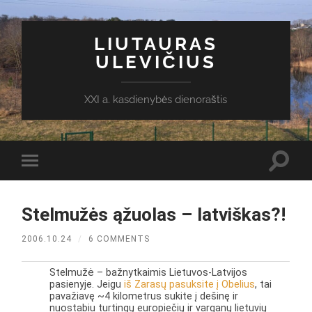
LIUTAURAS
ULEVIČIUS
XXI a. kasdienybės dienoraštis
Toggl
Toggle
search
mobile
field
menu
Stelmužės ąžuolas – latviškas?!
2006.10.24
/
6 COMMENTS
Stelmužė – bažnytkaimis Lietuvos-Latvijos
pasienyje. Jeigu
iš Zarasų pasuksite į Obelius
, tai
pavažiavę ~4 kilometrus sukite į dešinę ir
nuostabiu turtingų europiečių ir varganų lietuvių