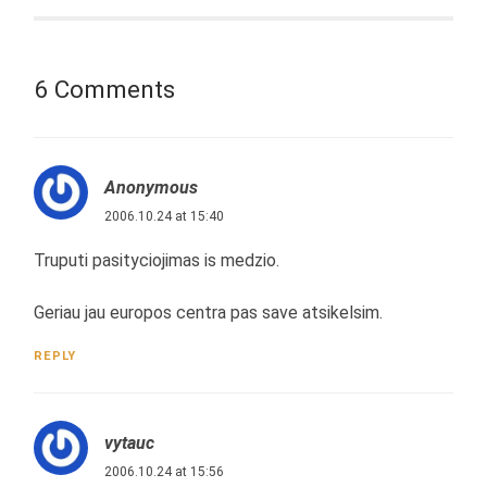
6 Comments
Anonymous
2006.10.24 at 15:40
Truputi pasityciojimas is medzio.
Geriau jau europos centra pas save atsikelsim.
REPLY
vytauc
2006.10.24 at 15:56