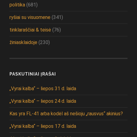
politika
(681)
ryšiai su visuomene
(341)
tinklaraščiai & teisė
(76)
žiniasklaidoje
(230)
PASKUTINIAI ĮRAŠAI
„Vyrai kalba“ – liepos 31 d. laida
„Vyrai kalba“ – liepos 24 d. laida
Kas yra FL-41 arba kodėl aš nešioju „rausvus“ akinius?
„Vyrai kalba“ – liepos 17 d. laida