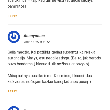
susitikimus – taip kad dar ne visu tautieciu saknys
pamirstos!
REPLY
Anonymous
2006.10.25 at 23:56
Gaila medžio. Kai pažiūriu, geriau suprantu, ką reiškia
eutanazija. Matyt, esu negailestinga. (Be to, juk berods
buvo bandoma jį klonuoti, tik nežinau, ar pavyko).
Mūsų šaknys pasiliks ir medžiui mirus, tikiuosi. Jas
kiekvienas nešiojam kažkur kairėj krūtinės pusėj :).
REPLY