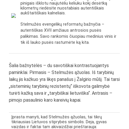
pinigais išklotu naujutėliu keliuku kokį desėtką
kilometrų riedėsite nuostabiais autentiškais
aukštaitiškais kalneliais.
Stelmužės evengelikų reformatų bažnyčia –
autentiškas XVII amžiaus antrosios pusės
palikimas. Savo rankomis čiuopiau medinius vinis ir
tik iš lauko pusės rastumėte ką kita.
Šalia bažnytėlės – du savotiškai kontrastuojantys
paminklai. Pirmasis – Stelmužės ąžuolas. Iš tarybinių
laikų jis kažkuo yra likęs panašus į Žalgirio mūšį. Tai tarsi
„sisteminių tarybinių rezistentų“ iškovota galimybė
turėti kažką sava ir „tarybiškai lietuviška“. Antrasis –
pimojo pasaulinio karo kareivių kapai.
Įprasta manyti, kad Stelmužės ąžuolas, tai tikrų
tikriausias Lietuvos stiprybės simbolis. Deja, gyvas
vaizdas ir faktai tam akivaizdžiai prieštarauja: