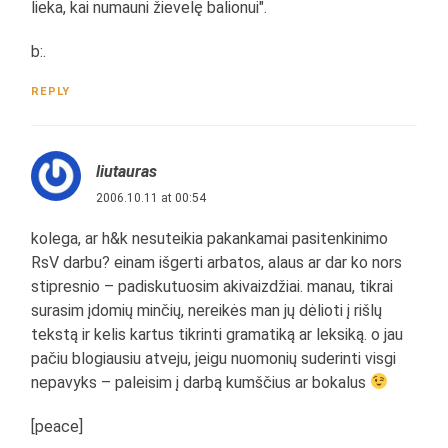
lieka, kai numauni žievelę balionui".
b:.
REPLY
liutauras
2006.10.11 at 00:54
kolega, ar h&k nesuteikia pakankamai pasitenkinimo
RsV darbu? einam išgerti arbatos, alaus ar dar ko nors
stipresnio – padiskutuosim akivaizdžiai. manau, tikrai
surasim įdomių minčių, nereikės man jų dėlioti į rišlų
tekstą ir kelis kartus tikrinti gramatiką ar leksiką. o jau
pačiu blogiausiu atveju, jeigu nuomonių suderinti visgi
nepavyks – paleisim į darbą kumščius ar bokalus
[peace]