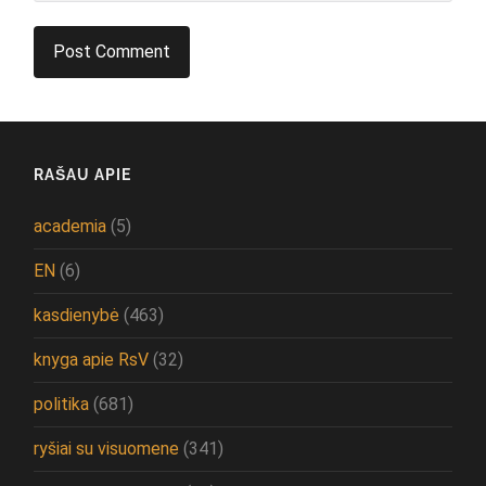
RAŠAU APIE
academia
(5)
EN
(6)
kasdienybė
(463)
knyga apie RsV
(32)
politika
(681)
ryšiai su visuomene
(341)