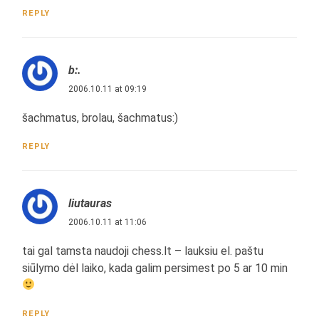
REPLY
b:.
2006.10.11 at 09:19
šachmatus, brolau, šachmatus:)
REPLY
liutauras
2006.10.11 at 11:06
tai gal tamsta naudoji chess.lt – lauksiu el. paštu
siūlymo dėl laiko, kada galim persimest po 5 ar 10 min
REPLY