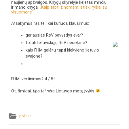
naujienų apžvalgos. Knygų skyrelyje keletas minčių
ir mano knygai
„Kaip tapti žinomam: etiški ryšiai su
visuomene“
.
Atsakymus rasite į kai kuriuos klausimus:
geriausias RsV pavyzdys
ever
?
totali lietuviškųjų RsV nesėkmė?
kaip FHM galėtų tapti kiekvieno lietuvio
svajone?
..
FHM įvertinimas?
4 / 5 !
Ot, šmikiai,
tipo tai nėra
Lietuvos metų įvykis
politika