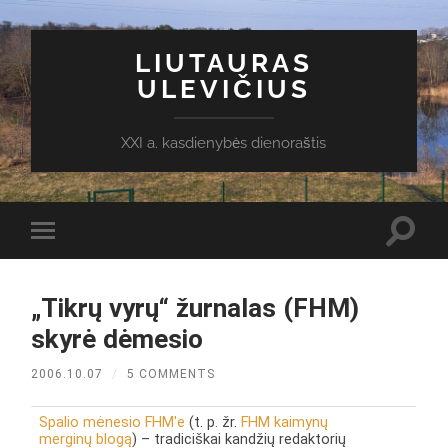
LIUTAURAS
ULEVIČIUS
XXI a. kasdienybės dienoraštis
Toggl
Toggle
search
mobile
field
menu
„Tikrų vyrų“ žurnalas (FHM)
skyrė dėmesio
2006.10.07
/
5 COMMENTS
Spalio mėnesio FHM'e
(t. p. žr.
FHM kaimynų
merginų blogą
) – tradiciškai kandžių redaktorių