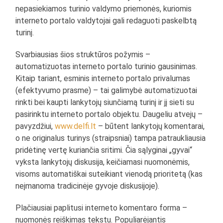
nepasiekiamos turinio valdymo priemonės, kuriomis
interneto portalo valdytojai gali redaguoti paskelbtą
turinį.
Svarbiausias šios struktūros požymis –
automatizuotas interneto portalo turinio gausinimas.
Kitaip tariant, esminis interneto portalo privalumas
(efektyvumo prasme) – tai galimybė automatizuotai
rinkti bei kaupti lankytojų siunčiamą turinį ir jį sieti su
pasirinktu interneto portalo objektu. Daugeliu atvejų –
pavyzdžiui,
www.delfi.lt
– būtent lankytojų komentarai,
o ne originalus turinys (straipsniai) tampa patraukliausia
pridėtinę vertę kuriančia sritimi. Čia sąlyginai „gyvai“
vyksta lankytojų diskusija, keičiamasi nuomonėmis,
visoms automatiškai suteikiant vienodą prioritetą (kas
neįmanoma tradicinėje gyvoje diskusijoje).
Plačiausiai paplitusi interneto komentaro forma –
nuomonės reiškimas tekstu. Populiarėjantis