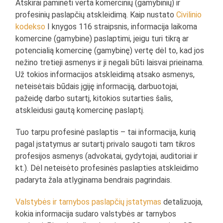
Atskirai paminėti verta komercinių (gamybinių) ir
profesinių paslapčių atskleidimą. Kaip nustato
Civilinio
kodekso
I knygos 116 straipsnis, informacija laikoma
komercine (gamybine) paslaptimi, jeigu turi tikrą ar
potencialią komercinę (gamybinę) vertę dėl to, kad jos
nežino tretieji asmenys ir ji negali būti laisvai prieinama.
Už tokios informacijos atskleidimą atsako asmenys,
neteisėtais būdais įgiję informaciją, darbuotojai,
pažeidę darbo sutartį, kitokios sutarties šalis,
atskleidusi gautą komercinę paslaptį.
Tuo tarpu profesinė paslaptis – tai informacija, kurią
pagal įstatymus ar sutartį privalo saugoti tam tikros
profesijos asmenys (advokatai, gydytojai, auditoriai ir
kt.). Dėl neteisėto profesinės paslapties atskleidimo
padaryta žala atlyginama bendrais pagrindais.
Valstybės ir tarnybos paslapčių įstatymas
detalizuoja,
kokia informacija sudaro valstybės ar tarnybos