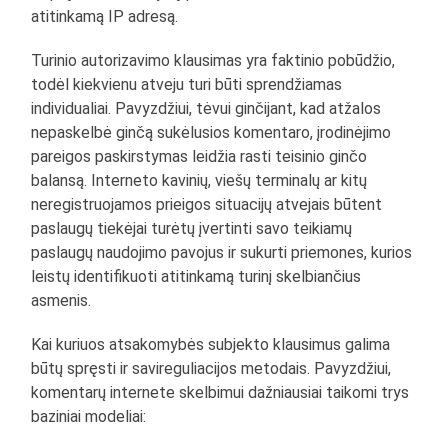
atitinkamą IP adresą.
Turinio autorizavimo klausimas yra faktinio pobūdžio,
todėl kiekvienu atveju turi būti sprendžiamas
individualiai. Pavyzdžiui, tėvui ginčijant, kad atžalos
nepaskelbė ginčą sukėlusios komentaro, įrodinėjimo
pareigos paskirstymas leidžia rasti teisinio ginčo
balansą. Interneto kavinių, viešų terminalų ar kitų
neregistruojamos prieigos situacijų atvejais būtent
paslaugų tiekėjai turėtų įvertinti savo teikiamų
paslaugų naudojimo pavojus ir sukurti priemones, kurios
leistų identifikuoti atitinkamą turinį skelbiančius
asmenis.
Kai kuriuos atsakomybės subjekto klausimus galima
būtų spręsti ir savireguliacijos metodais. Pavyzdžiui,
komentarų internete skelbimui dažniausiai taikomi trys
baziniai modeliai: