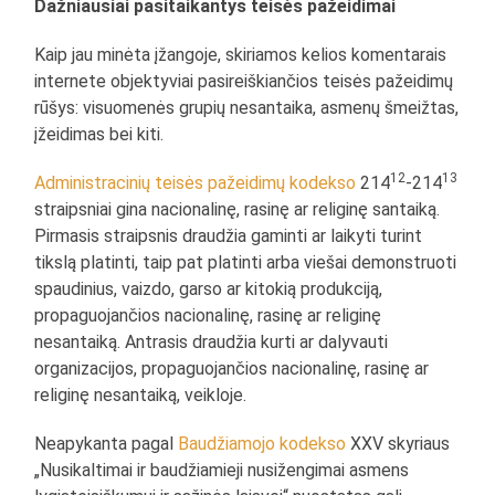
Dažniausiai pasitaikantys teisės pažeidimai
Kaip jau minėta įžangoje, skiriamos kelios komentarais
internete objektyviai pasireiškiančios teisės pažeidimų
rūšys: visuomenės grupių nesantaika, asmenų šmeižtas,
įžeidimas bei kiti.
12
13
Administracinių teisės pažeidimų kodekso
214
-214
straipsniai gina nacionalinę, rasinę ar religinę santaiką.
Pirmasis straipsnis draudžia gaminti ar laikyti turint
tikslą platinti, taip pat platinti arba viešai demonstruoti
spaudinius, vaizdo, garso ar kitokią produkciją,
propaguojančios nacionalinę, rasinę ar religinę
nesantaiką. Antrasis draudžia kurti ar dalyvauti
organizacijos, propaguojančios nacionalinę, rasinę ar
religinę nesantaiką, veikloje.
Neapykanta pagal
Baudžiamojo kodekso
XXV skyriaus
„Nusikaltimai ir baudžiamieji nusižengimai asmens