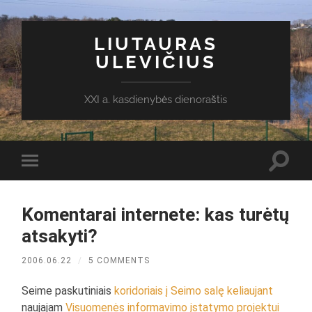
LIUTAURAS
ULEVIČIUS
XXI a. kasdienybės dienoraštis
Toggl
Toggle
search
mobile
field
menu
Komentarai internete: kas turėtų
atsakyti?
2006.06.22
/
5 COMMENTS
Seime paskutiniais
koridoriais į Seimo salę keliaujant
naujajam
Visuomenės informavimo įstatymo projektui