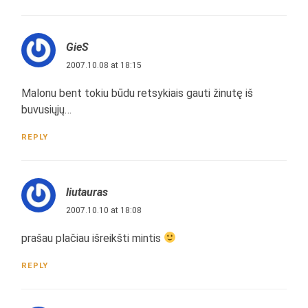
GieS
2007.10.08 at 18:15
Malonu bent tokiu būdu retsykiais gauti žinutę iš
buvusiųjų…
REPLY
liutauras
2007.10.10 at 18:08
prašau plačiau išreikšti mintis
REPLY