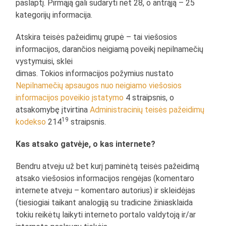
paslaptį. Pirmąją gali sudaryti net 28, o antrąją – 25
kategorijų informacija.
Atskira teisės pažeidimų grupė – tai viešosios
informacijos, darančios neigiamą poveikį nepilnamečių
vystymuisi, sklei
dimas. Tokios informacijos požymius nustato
Nepilnamečių apsaugos nuo neigiamo viešosios
informacijos poveikio įstatymo
4 straipsnis, o
atsakomybę įtvirtina
Administracinių teisės pažeidimų
19
kodekso
214
straipsnis.
Kas atsako gatvėje, o kas internete?
Bendru atveju už bet kurį paminėtą teisės pažeidimą
atsako viešosios informacijos rengėjas (komentaro
internete atveju – komentaro autorius) ir skleidėjas
(tiesiogiai taikant analogiją su tradicine žiniasklaida
tokiu reikėtų laikyti interneto portalo valdytoją ir/ar