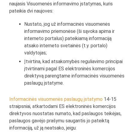
naujasis Visuomenės informavimo įstatymas, kuris
pateikia dvi naujoves:
Nustato, jog už informacinės visuomenės
informavimo priemonėse (ši sąvoka apima ir
interneto portalus) pateikiamą informaciją
atsako interneto svetainės (t.y. portalo)
valdytojas;
Įtvirtina, kad atsakomybės reguliavimo principai
įtvirtinami pagal ES elektroninės komercijos
direktyvą parengtame informacinės visuomenės
paslaugų įstatyme.
Informacinės visuomenės paslaugų įstatymo
14-15
straipsniai, atkartodami ES elektroninės komercijos
direktyvos nuostatas numato, kad paslaugos teikėjas,
paslaugos gavėjo prašymu saugantis jo pateiktą
informaciją, už ją neatsako, jeigu: