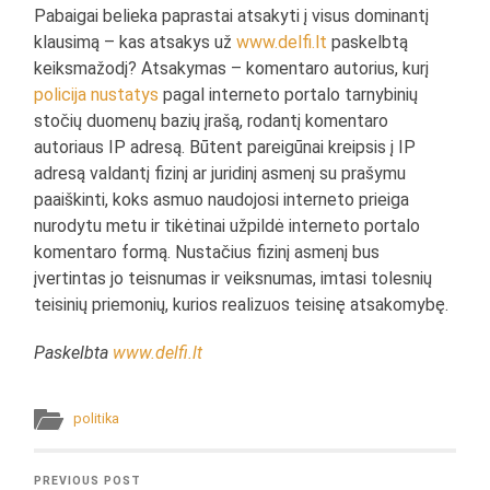
Pabaigai belieka paprastai atsakyti į visus dominantį
klausimą – kas atsakys už
www.delfi.lt
paskelbtą
keiksmažodį? Atsakymas – komentaro autorius, kurį
policija nustatys
pagal interneto portalo tarnybinių
stočių duomenų bazių įrašą, rodantį komentaro
autoriaus IP adresą. Būtent pareigūnai kreipsis į IP
adresą valdantį fizinį ar juridinį asmenį su prašymu
paaiškinti, koks asmuo naudojosi interneto prieiga
nurodytu metu ir tikėtinai užpildė interneto portalo
komentaro formą. Nustačius fizinį asmenį bus
įvertintas jo teisnumas ir veiksnumas, imtasi tolesnių
teisinių priemonių, kurios realizuos teisinę atsakomybę.
Paskelbta
www.delfi.lt
politika
PREVIOUS POST