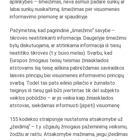
aplinkybės – šmeižimas, neva asmuo padarė sunkų ar
labai sunkų nusikaltimą; šmeižimas per visuomenės
informavimo priemonę ar spaudinyje.
Pažymėtina, kad pagrindinė „šmeižimo“ savybė –
tikrovės neatitinkanti informacija. Daugelyje šmeižimo
bylų diskutuojama, ar atitinkama informacija iš tiesų
neatitiko tikrovės (t.y. buvo melas). Svarbu, kad
Europos žmogaus teisių teismas žiniasklaidos
atstovams šią teisę aiškina pabrėždamas saviraiškos
laisvės principų bei visuomenės informavimo principų
svarbą. Todėl tas pats eilinio piliečio ir žurnalisto
teiginys iš tiesų gali būti įvertintas tik dėl subjekto
veiklos pobūdžio – ar jis veikia kaip žiniasklaidos
atstovas, siekdamas informuoti (įspėti) visuomenę.
155 kodekso straipsnyje nustatoma atsakomybė už
„įžeidimą“ – t.y. užgaulų žmogaus pažeminimą veiksmu,
žodžiu ar raštu. Atsakomybė mažinama, jeigu įžeidimas