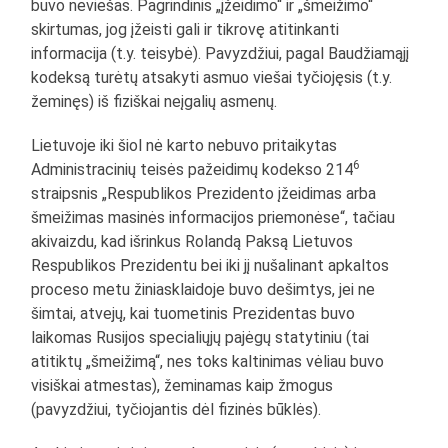
buvo neviešas. Pagrindinis „įžeidimo“ ir „šmeižimo“
skirtumas, jog įžeisti gali ir tikrovę atitinkanti
informacija (t.y. teisybė). Pavyzdžiui, pagal Baudžiamąjį
kodeksą turėtų atsakyti asmuo viešai tyčiojęsis (t.y.
žeminęs) iš fiziškai neįgalių asmenų.
Lietuvoje iki šiol nė karto nebuvo pritaikytas
6
Administracinių teisės pažeidimų kodekso 214
straipsnis „Respublikos Prezidento įžeidimas arba
šmeižimas masinės informacijos priemonėse“, tačiau
akivaizdu, kad išrinkus Rolandą Paksą Lietuvos
Respublikos Prezidentu bei iki jį nušalinant apkaltos
proceso metu žiniasklaidoje buvo dešimtys, jei ne
šimtai, atvejų, kai tuometinis Prezidentas buvo
laikomas Rusijos specialiųjų pajėgų statytiniu (tai
atitiktų „šmeižimą“, nes toks kaltinimas vėliau buvo
visiškai atmestas), žeminamas kaip žmogus
(pavyzdžiui, tyčiojantis dėl fizinės būklės).