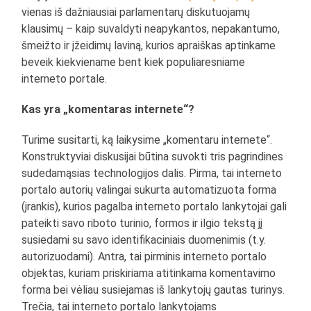
vienas iš dažniausiai parlamentarų diskutuojamų
klausimų – kaip suvaldyti neapykantos, nepakantumo,
šmeižto ir įžeidimų laviną, kurios apraiškas aptinkame
beveik kiekviename bent kiek populiaresniame
interneto portale.
Kas yra „komentaras internete“?
Turime susitarti, ką laikysime „komentaru internete“.
Konstruktyviai diskusijai būtina suvokti tris pagrindines
sudedamąsias technologijos dalis. Pirma, tai interneto
portalo autorių valingai sukurta automatizuota forma
(įrankis), kurios pagalba interneto portalo lankytojai gali
pateikti savo riboto turinio, formos ir ilgio tekstą jį
susiedami su savo identifikaciniais duomenimis (t.y.
autorizuodami). Antra, tai pirminis interneto portalo
objektas, kuriam priskiriama atitinkama komentavimo
forma bei vėliau susiejamas iš lankytojų gautas turinys.
Trečia, tai interneto portalo lankytojams