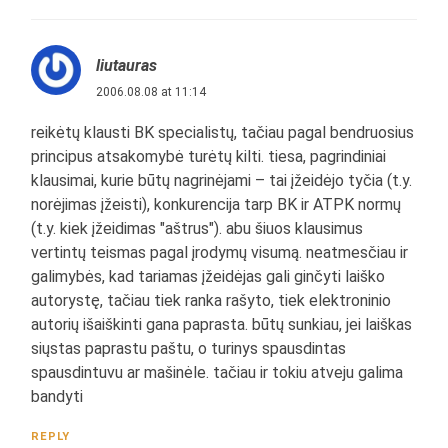
liutauras
2006.08.08 at 11:14
reikėtų klausti BK specialistų, tačiau pagal bendruosius
principus atsakomybė turėtų kilti. tiesa, pagrindiniai
klausimai, kurie būtų nagrinėjami – tai įžeidėjo tyčia (t.y.
norėjimas įžeisti), konkurencija tarp BK ir ATPK normų
(t.y. kiek įžeidimas "aštrus"). abu šiuos klausimus
vertintų teismas pagal įrodymų visumą. neatmesčiau ir
galimybės, kad tariamas įžeidėjas gali ginčyti laiško
autorystę, tačiau tiek ranka rašyto, tiek elektroninio
autorių išaiškinti gana paprasta. būtų sunkiau, jei laiškas
siųstas paprastu paštu, o turinys spausdintas
spausdintuvu ar mašinėle. tačiau ir tokiu atveju galima
bandyti
REPLY