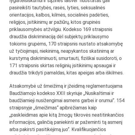
lygiateisiškumui ir sąžinės laisvei“ nuostatas gali
pasireikšti tautybės, rasės, lyties, seksualinės
orientacijos, kalbos, kilmės, socialinės padėties,
religijos, įsitikinimų ar pažiūrų, kitos grupinės
priklausomybės atžvilgiu. Kodekso 169 straipsnis
draudžia diskriminaciją dėl subjektų priklausymo
tokioms grupėms, 170 straipsnis nustato atsakomybę
už tyčiojimąsi, niekinimą, neapykantos skatinimą ar
kurstymą diskriminuoti, smurtauti, fiziškai susidoroti, o
171 straipsnis skirtas religinių įsitikinimų apsaugai ir
draudžia trikdyti pamaldas, kitas apeigas arba iškilmes.
Atsakomybė už šmeižimą ir įžeidimą reglamentuojama
Baudžiamojo kodekso XXII skyriuje „Nusikaltimai ir
baudžiamieji nusižengimai asmens garbei ir orumui“. 154
straipsnyje „šmeižimas“ apibrėžiamas kaip
„paskleidimas apie kitą žmogų tikrovės neatitinkančios
informacijos, galinčią paniekinti ar pažeminti tą asmenį
arba pakirsti pasitikėjimą juo“. Kvalifikuojančios