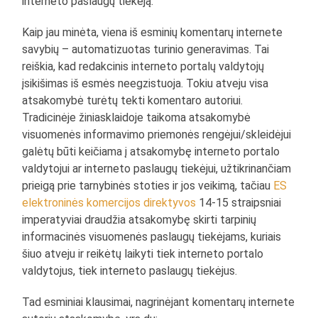
interneto paslaugų tiekėją.
Kaip jau minėta, viena iš esminių komentarų internete
savybių – automatizuotas turinio generavimas. Tai
reiškia, kad redakcinis interneto portalų valdytojų
įsikišimas iš esmės neegzistuoja. Tokiu atveju visa
atsakomybė turėtų tekti komentaro autoriui.
Tradicinėje žiniasklaidoje taikoma atsakomybė
visuomenės informavimo priemonės rengėjui/skleidėjui
galėtų būti keičiama į atsakomybę interneto portalo
valdytojui ar interneto paslaugų tiekėjui, užtikrinančiam
prieigą prie tarnybinės stoties ir jos veikimą, tačiau
ES
elektroninės komercijos direktyvos
14-15 straipsniai
imperatyviai draudžia atsakomybę skirti tarpinių
informacinės visuomenės paslaugų tiekėjams, kuriais
šiuo atveju ir reikėtų laikyti tiek interneto portalo
valdytojus, tiek interneto paslaugų tiekėjus.
Tad esminiai klausimai, nagrinėjant komentarų internete