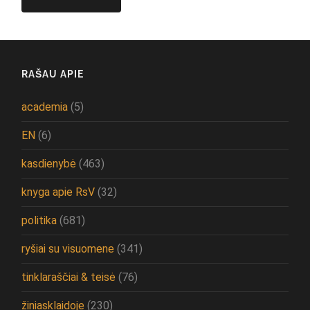
RAŠAU APIE
academia
(5)
EN
(6)
kasdienybė
(463)
knyga apie RsV
(32)
politika
(681)
ryšiai su visuomene
(341)
tinklaraščiai & teisė
(76)
žiniasklaidoje
(230)