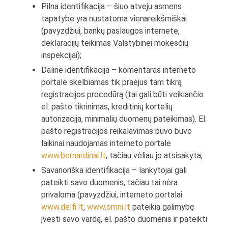
Pilna identifikacija – šiuo atveju asmens
tapatybė yra nustatoma vienareikšmiškai
(pavyzdžiui, bankų paslaugos internete,
deklaracijų teikimas Valstybinei mokesčių
inspekcijai);
Dalinė identifikacija – komentaras interneto
portale skelbiamas tik praėjus tam tikrą
registracijos procedūrą (tai gali būti veikiančio
el. pašto tikrinimas, kreditinių kortelių
autorizacija, minimalių duomenų pateikimas). El.
pašto registracijos reikalavimas buvo buvo
laikinai naudojamas interneto portale
www.bernardinai.lt
, tačiau vėliau jo atsisakyta;
Savanoriška identifikacija – lankytojai gali
pateikti savo duomenis, tačiau tai nėra
privaloma (pavyzdžiui, interneto portalai
www.delfi.lt
,
www.omni.lt
pateikia galimybę
įvesti savo vardą, el. pašto duomenis ir pateikti