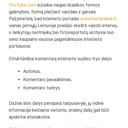
YouTube.com
suteikia naujas išraiškos formos
galimybes, formą plečiant vaizdais ir garsais.
Pažymėtina, kad interneto portalas
www.bernardinai.lt
vienas pirmųjų Lietuvoje pradėjo skelbti vaizdo interviu,
o lankytojų nuotraukų bei fotoreportažų archyvai nuo
seno kaupiami visuose pagrindiniuose interneto
portaluose.
Struktūriškai komentarą internete sudaro trys dalys:
Autorius;
Komentaro pavadinimas;
Komentaro turinys.
Dažnai šios dalys persipina tarpusavyje, jų vidinė
informacija keičiama vietoms, atskirų dalių gali būti
apskritai atsisakoma.