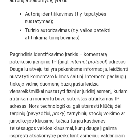
autorių atsakomybę, yra du:
Autorių identifikavimas (t.y. tapatybės
nustatymas);
Turinio autorizavimas (t.y. valios pateikti
atitinkamą turinį buvimas).
Pagrindinis identifikavimo įrankis – komentarą
pateikusio įrenginio IP (angl.
internet protocol
) adresas.
Daugeliu atveju tai yra pakankama informacija, leidžianti
nustatyti komentaro kilmės šaltinį. Interneto paslaugų
tiekėjo vidinių duomenų bazių įrašai leidžia
vienareikšmiškai nustatyti fizinį ar juridinį asmenį, kuriam
atitinkamu momentu buvo suteiktas atitinkamas IP
adresas. Nors technologiškai gali atsirasti kliūčių dėl
tarpinių (pavyzdžiui,
proxy
) tarnybinių stočių veikimo ar
jurisdikcijos klausimų, tačiau tai jau kasdienės
teisėsaugos veiklos klausimai, kurių daugelį galima
išspręsti atsakomybę perkeliant asmeniui, valdančiam