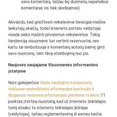
savo komentarą, tačiau šių duomenų nepateikus
komentaras vis tiek skelbiamas).
Akivaizdu, kad griežtesni reikalavimai tiesiogiai mažina
lankytojų skaičių, todėl interneto portalo valdytojai
visada sieks mažinti privalomus reikalavimus. Tokią
tendenciją visuomenė turi vertinti rezervuotai, nes
kartu tai simbolizuoja ir komentarų autorių baimę ginti
savo nuomonę, tam tikrą atsiribojimą nuo jos.
Naujovės naujajame Visuomenės informavimo
įstatyme
Nors galiojančios
Viešo naudojimo kompiuterių
tinkluose neskelbtinos informacijos kontrolės ir
ribojamos viešosios informacijos platinimo tvarkos
11
punktas įtvirtina nuostatą, kad už interneto tinklalapio
turinį atsako to interneto tinklalapio įkūrėjas
(valdytojas), tačiau reglamentavimą iš esmės keičia