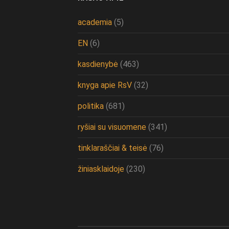
academia
(5)
EN
(6)
kasdienybė
(463)
knyga apie RsV
(32)
politika
(681)
ryšiai su visuomene
(341)
tinklaraščiai & teisė
(76)
žiniasklaidoje
(230)