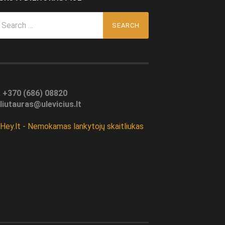
arch
r:
:
+370 (686) 08820
liutauras@ulevicius.lt