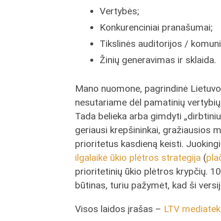
Vertybės;
Konkurenciniai pranašumai;
Tikslinės auditorijos / komuni
Žinių generavimas ir sklaida.
Mano nuomone, pagrindinė Lietuvos
nesutariame dėl pamatinių vertybių,
Tada belieka arba gimdyti „dirbtin
geriausi krepšininkai, gražiausios 
prioritetus kasdieną keisti. Juoki
ilgalaikė ūkio plėtros strategija
(
pla
prioritetinių ūkio plėtros krypčių.
būtinas, turiu pažymėt, kad ši versi
Visos laidos įrašas –
LTV mediatek