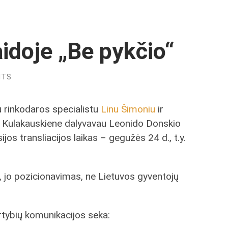
idoje „Be pykčio“
NTS
u rinkodaros specialistu
Linu Šimoniu
ir
a Kulakauskiene dalyvavau Leonido Donskio
jos transliacijos laikas – gegužės 24 d., t.y.
, jo pozicionavimas, ne Lietuvos gyventojų
tybių komunikacijos seka: