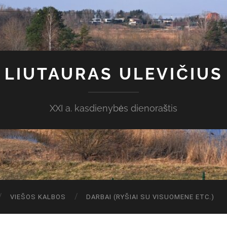
LIUTAURAS ULEVIČIUS
XXI a. kasdienybės dienoraštis
VIEŠOS KALBOS
DARBAI (RYŠIAI SU VISUOMENE ETC.)