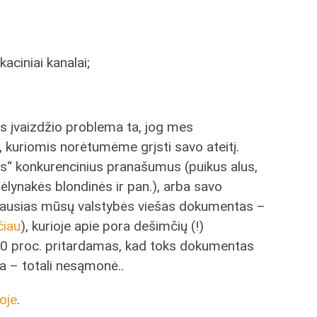
kaciniai kanalai;
 įvaizdžio problema ta, jog mes
 kuriomis norėtumėme grįsti savo ateitį.
ius“ konkurencinius pranašumus (puikus alus,
mėlynakės blondinės ir pan.), arba savo
ngiausias mūsų valstybės viešas dokumentas –
čiau
), kurioje apie pora dešimčių (!)
 100 proc. pritardamas, kad toks dokumentas
ja – totali nesąmonė..
oje
.