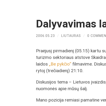
Dalyvavimas la
2006.05.23
/
LIUTAURAS
/
0 COMME
Praėjusį pirmadienį (05.15) kartu s
turizmo sektoriaus atstove Skaidr
laidos
„Be pykčio“
filmavime. Diskusi
rytoj (trečiadienį) 21:10.
Diskusijos tema – Lietuvos įvaizdis
nuomonės apie mūsų šalį.
Mano pozicija remiasi pamatine ver