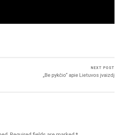
NEXT POST
„Be pykčio“ apie Lietuvos įvaizdį
hed.
Required fields are marked
*