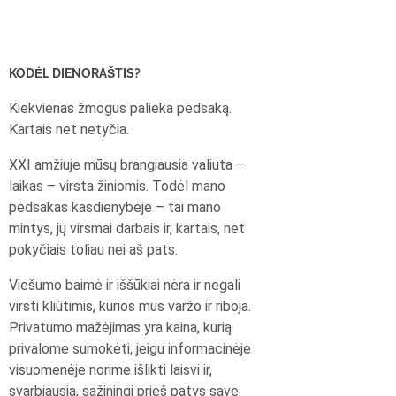
KODĖL DIENORAŠTIS?
Kiekvienas žmogus palieka pėdsaką.
Kartais net netyčia.
XXI amžiuje mūsų brangiausia valiuta –
laikas – virsta žiniomis. Todėl mano
pėdsakas kasdienybėje – tai mano
mintys, jų virsmai darbais ir, kartais, net
pokyčiais toliau nei aš pats.
Viešumo baimė ir iššūkiai nėra ir negali
virsti kliūtimis, kurios mus varžo ir riboja.
Privatumo mažėjimas yra kaina, kurią
privalome sumokėti, jeigu informacinėje
visuomenėje norime išlikti laisvi ir,
svarbiausia, sąžiningi prieš patys save.