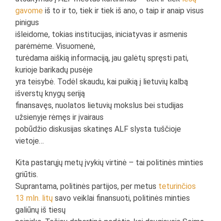
gavome
iš to ir to, tiek ir tiek iš ano, o taip ir anaip visus
pinigus
išleidome, tokias institucijas, iniciatyvas ir asmenis
parėmėme. Visuomenė,
turėdama aiškią informaciją, jau galėtų spręsti pati,
kurioje barikadų pusėje
yra teisybė. Todėl skaudu, kai puikią į lietuvių kalbą
išverstų knygų seriją
finansavęs, nuolatos lietuvių mokslus bei studijas
užsienyje rėmęs ir įvairaus
pobūdžio diskusijas skatinęs ALF slysta tuščioje
vietoje…
Kita pastarųjų metų įvykių virtinė – tai politinės minties
griūtis.
Suprantama, politinės partijos, per metus
teturinčios
13 mln. litų
savo veiklai finansuoti, politinės minties
galiūnų iš tiesų