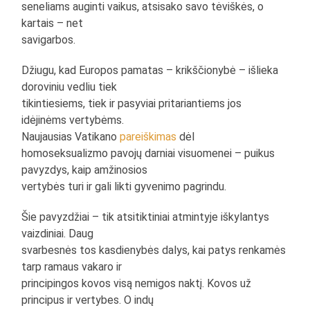
seneliams auginti vaikus, atsisako savo tėviškės, o
kartais – net
savigarbos.
Džiugu, kad Europos pamatas – krikščionybė – išlieka
doroviniu vedliu tiek
tikintiesiems, tiek ir pasyviai pritariantiems jos
idėjinėms vertybėms.
Naujausias Vatikano
pareiškimas
dėl
homoseksualizmo pavojų darniai visuomenei – puikus
pavyzdys, kaip amžinosios
vertybės turi ir gali likti gyvenimo pagrindu.
Šie pavyzdžiai – tik atsitiktiniai atmintyje iškylantys
vaizdiniai. Daug
svarbesnės tos kasdienybės dalys, kai patys renkamės
tarp ramaus vakaro ir
principingos kovos visą nemigos naktį. Kovos už
principus ir vertybes. O indų