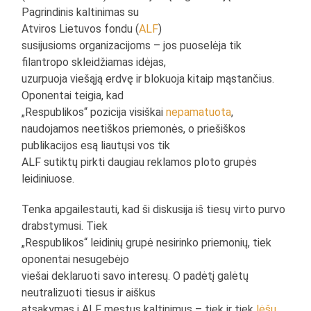
Pagrindinis kaltinimas su
Atviros Lietuvos fondu (
ALF
)
susijusioms organizacijoms – jos puoselėja tik
filantropo skleidžiamas idėjas,
uzurpuoja viešąją erdvę ir blokuoja kitaip mąstančius.
Oponentai teigia, kad
„Respublikos“ pozicija visiškai
nepamatuota
,
naudojamos neetiškos priemonės, o priešiškos
publikacijos esą liautųsi vos tik
ALF sutiktų pirkti daugiau reklamos ploto grupės
leidiniuose.
Tenka apgailestauti, kad ši diskusija iš tiesų virto purvo
drabstymusi. Tiek
„Respublikos“ leidinių grupė nesirinko priemonių, tiek
oponentai nesugebėjo
viešai deklaruoti savo interesų. O padėtį galėtų
neutralizuoti tiesus ir aiškus
atsakymas į ALF mestus kaltinimus – tiek ir tiek
lėšų