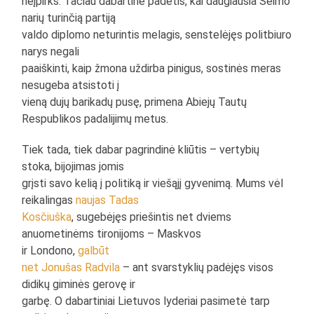
neįpirks. Tačiau dabartinė padėtis, kai daugiausia Seimo
narių turinčią partiją
valdo diplomo neturintis melagis, senstelėjęs politbiuro
narys negali
paaiškinti, kaip žmona uždirba pinigus, sostinės meras
nesugeba atsistoti į
vieną dujų barikadų pusę, primena Abiejų Tautų
Respublikos padalijimų metus.
Tiek tada, tiek dabar pagrindinė kliūtis – vertybių
stoka, bijojimas jomis
grįsti savo kelią į politiką ir viešąjį gyvenimą. Mums vėl
reikalingas
naujas Tadas
Kosčiuška
, sugebėjęs priešintis net dviems
anuometinėms tironijoms – Maskvos
ir Londono,
galbūt
net Jonušas Radvila
– ant svarstyklių padėjęs visos
didikų giminės gerovę ir
garbę. O dabartiniai Lietuvos lyderiai pasimetė tarp