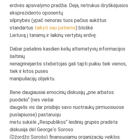
erdvės apsivalymo pradžia. Deja, netrukus išryškėjusios
eksprezidento oponentų
silpnybės (ypač nenoras tuos pačius aukštus
standartus
taikyti sau patiems
) bloškė
Lietuvą į tariamų ir laikinų vertybių erdvę.
Dabar pašalinis kasdien kelių alternatyvių informacijos
šaltinių
nenagrinėjantis stebėtojas gali tapti puikiu tiek vienos,
tiek ir kitos pusės
manipuliacijų objektu.
Bene daugiausiai emocinių diskusijų „prie arbatos
puodelio“ (nes viešai
daugelis vis dar prisibijo savo nuotraukų pirmuosiuose
puslapiuose) pastaruoju
metu sukėlė „Respublikos“ leidinių grupės pradėta
diskusija dėl George‘o Soroso
(Džordžo Sorošo) finansuojamų organizacijų veiklos.