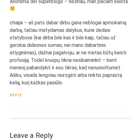
Anonimui dėl superblogo – nežinau, man pačiam keista
chaijai – aš pats dabar dirbu gana neblogai apmokamą
darbą, tačiau matydamas dalykus, kurie dedasi
statybose (kai dirba bile kas ir bile kaip, tačiau už
gerokai didesnes sumas, nei mano dabartinis
atlyginimas), dažnai pagalvoju, ar ne metas būtų keisti
profesiją. Todėl kruopų tikrai nesibaiminkit – bent
mėnesį pabandykit ir esu tikras, kad nenusiviltumėt.
Aišku, visada lengviau niurzgėti arba rinktis paprastą
kelią, kurį kažkas pasiūlo
REPLY
Leave a Reply