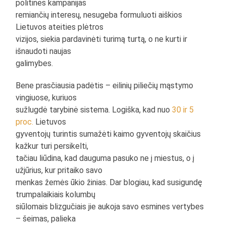
politines kampanijas
remiančių interesų, nesugeba formuluoti aiškios
Lietuvos ateities plėtros
vizijos, siekia pardavinėti turimą turtą, o ne kurti ir
išnaudoti naujas
galimybes.
Bene prasčiausia padėtis – eilinių piliečių mąstymo
vingiuose, kuriuos
sužlugdė tarybinė sistema. Logiška, kad nuo
30 ir 5
proc.
Lietuvos
gyventojų turintis sumažėti kaimo gyventojų skaičius
kažkur turi persikelti,
tačiau liūdina, kad dauguma pasuko ne į miestus, o į
užjūrius, kur pritaiko savo
menkas žemės ūkio žinias. Dar blogiau, kad susigundę
trumpalaikiais kolumbų
siūlomais blizgučiais jie aukoja savo esmines vertybes
– šeimas, palieka