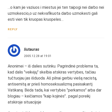
…o kam jie vaziuos i miestus jei ten taipogi nei darbo nei
uzmokescio,o uz nekvafikuota darbo uzmokesti gali
esti vien tik kruopas kruopeles…
REPLY
liutauras
2005.12.28 at 19:01
Anonimei – iš dalies sutinku. Pagrindinė problema ta,
kad dalis "veikėjų" skelbia atskiras vertybes, tačiau
tučtuojau jas išduoda. Aš pilnai gerbiu viešą nacistą,
antisemitą ar prieš homoseksualizmą pasisakantį
Vatikaną. Bėda tada, kai vertybės "perkamos" arba dar
blogiau – keičiamos "kaip kojinės".. pagal poreikį
atskiroje situacijoje