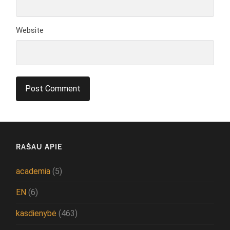
Website
RAŠAU APIE
academia
(5)
EN
(6)
kasdienybė
(463)