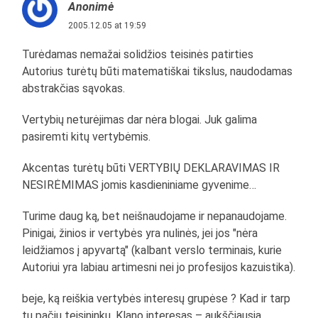
Anonimė
2005.12.05 at 19:59
Turėdamas nemažai solidžios teisinės patirties
Autorius turėtų būti matematiškai tikslus, naudodamas
abstrakčias sąvokas.
Vertybių neturėjimas dar nėra blogai. Juk galima
pasiremti kitų vertybėmis.
Akcentas turėtų būti VERTYBIŲ DEKLARAVIMAS IR
NESIRĖMIMAS jomis kasdieniniame gyvenime…
Turime daug ką, bet neišnaudojame ir nepanaudojame.
Pinigai, žinios ir vertybės yra nulinės, jei jos "nėra
leidžiamos į apyvartą" (kalbant verslo terminais, kurie
Autoriui yra labiau artimesni nei jo profesijos kazuistika).
beje, ką reiškia vertybės interesų grupėse ? Kad ir tarp
tų pačių teisininkų. Klano interesas – aukščiausia