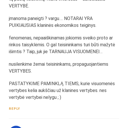
VERTYBĖ.
įmanoma paneigti ? vargu…. NOTARAI YRA
PUIKIAUSIAS klaninės ekonomikos teiginys.
fenomenas, nepaaiškinamas jokiomis sveiko proto ar
rinkos taisyklėmis. O gal teisininkams turi būti mažytė
išimtis ? Taip, juk jie TARNAUJA VISUOMENEI…
nusilenkime žemai teisininkams, propaguojantiems
VERTYBES.
PASTATYKIME PAMINKLĄ TIEMS, kurie visuomenės
vertybes kelia aukščiau už klanines vertybes. nes
vertybė vertybei nelygu ; )
REPLY