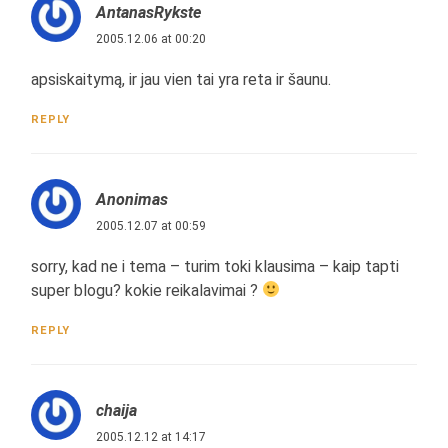
AntanasRykste
2005.12.06 at 00:20
apsiskaitymą, ir jau vien tai yra reta ir šaunu.
REPLY
Anonimas
2005.12.07 at 00:59
sorry, kad ne i tema – turim toki klausima – kaip tapti
super blogu? kokie reikalavimai ?
REPLY
chaija
2005.12.12 at 14:17