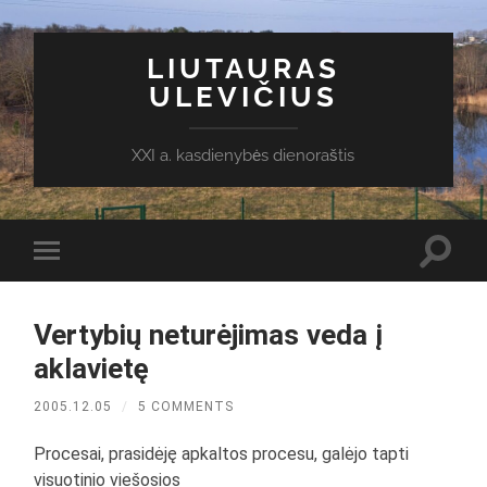
LIUTAURAS
ULEVIČIUS
XXI a. kasdienybės dienoraštis
Toggl
Toggle
search
mobile
field
menu
Vertybių neturėjimas veda į
aklavietę
2005.12.05
/
5 COMMENTS
Procesai, prasidėję apkaltos procesu, galėjo tapti
visuotinio viešosios