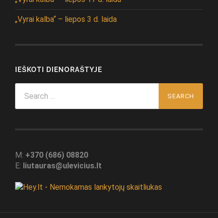
„Vyrai kalba“ – liepos 3 d. laida
IEŠKOTI DIENORAŠTYJE
Search
for:
M:
+370 (686) 08820
E:
liutauras@ulevicius.lt