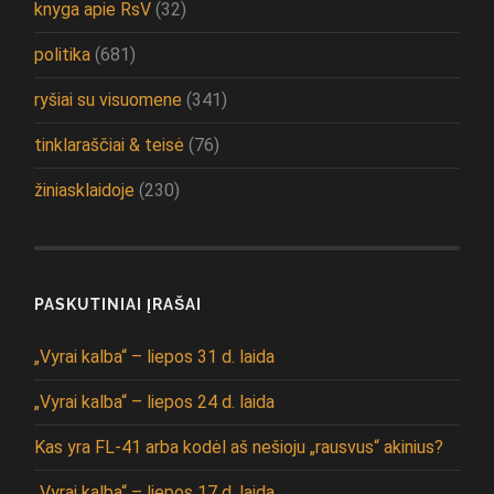
knyga apie RsV
(32)
politika
(681)
ryšiai su visuomene
(341)
tinklaraščiai & teisė
(76)
žiniasklaidoje
(230)
PASKUTINIAI ĮRAŠAI
„Vyrai kalba“ – liepos 31 d. laida
„Vyrai kalba“ – liepos 24 d. laida
Kas yra FL-41 arba kodėl aš nešioju „rausvus“ akinius?
„Vyrai kalba“ – liepos 17 d. laida