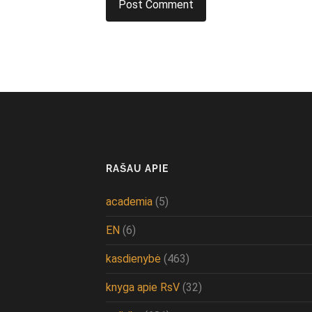
RAŠAU APIE
academia
(5)
EN
(6)
kasdienybė
(463)
knyga apie RsV
(32)