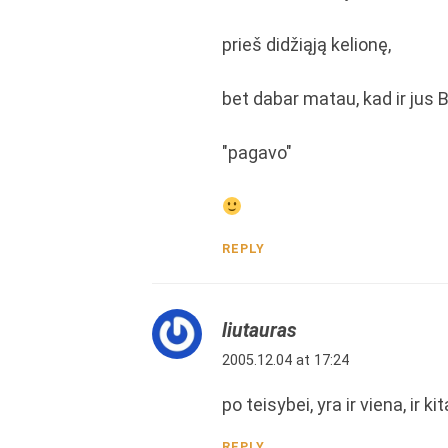
prieš didžiąją kelionę,
bet dabar matau, kad ir jus 
"pagavo"
REPLY
liutauras
2005.12.04 at 17:24
po teisybei, yra ir viena, ir ki
REPLY