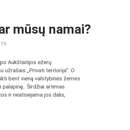
dar mūsų namai?
NTS
 po Aukštaitijos ežerų
 užrašais „Privati teritorija“. O
ikti bent vieną valstybinės žemės
 palapinę.. Širdžiai artimas
tos ir neatsiejama jos dalis,