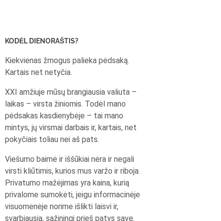
KODĖL DIENORAŠTIS?
Kiekvienas žmogus palieka pėdsaką.
Kartais net netyčia.
XXI amžiuje mūsų brangiausia valiuta –
laikas – virsta žiniomis. Todėl mano
pėdsakas kasdienybėje – tai mano
mintys, jų virsmai darbais ir, kartais, net
pokyčiais toliau nei aš pats.
Viešumo baimė ir iššūkiai nėra ir negali
virsti kliūtimis, kurios mus varžo ir riboja.
Privatumo mažėjimas yra kaina, kurią
privalome sumokėti, jeigu informacinėje
visuomenėje norime išlikti laisvi ir,
svarbiausia, sąžiningi prieš patys save.