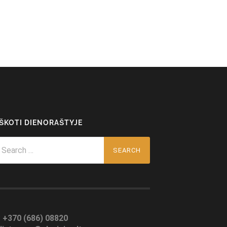
EŠKOTI DIENORAŠTYJE
arch
r:
:
+370 (686) 08820