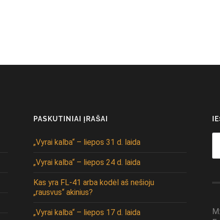
PASKUTINIAI ĮRAŠAI
I
Se
„Vyrai kalba“ – liepos 31 d. laida
fo
„Vyrai kalba“ – liepos 24 d. laida
Kas yra FL-41 arba kodėl aš nešioju
„rausvus“ akinius?
M
„Vyrai kalba“ – liepos 17 d. laida