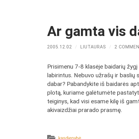
Ar gamta vis 
2005.12.02
/
LIUTAURAS
/
2 COMME
Prisimenu 7-8 klasėje baidarių žygį
labirintus. Nebuvo užrašų ir baslių su
dabar? Pabandykite iš baidarės apt
plotą, kuriame galėtumėte pastatyti
teiginys, kad visi esame kilę iš gam
akivaizdžiai prarado prasmę.
kasdienybė