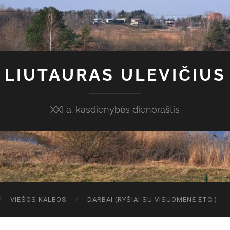
LIUTAURAS ULEVIČIUS
XXI a. kasdienybės dienoraštis
VIEŠOS KALBOS
DARBAI (RYŠIAI SU VISUOMENE ETC.)