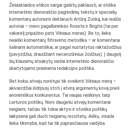
Žiniasklaidos etikos sargai galėtų paklausti, ar etiška
internetinio dienoraščio pagrindinių tekstų ir specialių
komentarų autoriumi deklaruoti Artūrą Zuoką, kai realūs
autoriai – mero pagalbininkės Roseta ir Brigita (tai per
vakarėlį pripažino pats Vilniaus meras). Be to, lieka
neaiški komentarų filtravimo metodika – ar komentarai
šalinami automatiškai, ar pagal nustatytus raktažodžius
(pavyzdžiui, draudžiant necenzūrinius žodžius). Į daugelį
šių klausimų atsakytų viešai internetinio dienoraščio
skaitytojams prieinama redakcijos politika.
Bet kokiu atveju norėtųsi tik sveikinti Vilniaus merą –
akivaizdžiai išdrįsusį stoti į atvirą argumentų kovą prieš
anonimiškus konkurentus. Tai naujas reiškinys tarp
Lietuvos politikų. Nors daugeliu atvejų komentarai
neigiami, tačiau tik tokia aktyvi ir stoiška politikų
laikysena gali duoti teigiamų rezultatų. Aišku, visada
lieka tikimybė, kad tai tik paprasčiausia vaidyba.