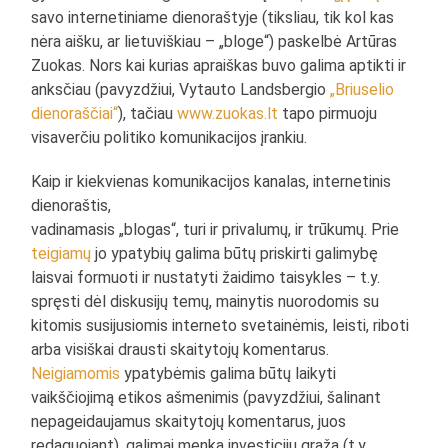
savo internetiniame dienoraštyje (tiksliau, tik kol kas
nėra aišku, ar lietuviškiau – „bloge“) paskelbė Artūras
Zuokas. Nors kai kurias apraiškas buvo galima aptikti ir
anksčiau (pavyzdžiui, Vytauto Landsbergio
„Briuselio
dienoraščiai“
), tačiau
www.zuokas.lt
tapo pirmuoju
visaverčiu politiko komunikacijos įrankiu.
Kaip ir kiekvienas komunikacijos kanalas, internetinis
dienoraštis,
vadinamasis „blogas“, turi ir privalumų, ir trūkumų. Prie
teigiamų
jo ypatybių galima būtų priskirti galimybę
laisvai formuoti ir nustatyti žaidimo taisykles – t.y.
spręsti dėl diskusijų temų, mainytis nuorodomis su
kitomis susijusiomis interneto svetainėmis, leisti, riboti
arba visiškai drausti skaitytojų komentarus.
Neigiamomis
ypatybėmis galima būtų laikyti
vaikščiojimą etikos ašmenimis (pavyzdžiui, šalinant
nepageidaujamus skaitytojų komentarus, juos
redaguojant), galimai menką investicijų grąžą (t.y.