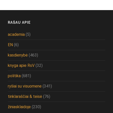
RAŠAU APIE
academia
(5)
EN
(6)
kasdienybė
(463)
knyga apie RsV
(32)
politika
(681)
ryšiai su visuomene
(341)
tinklaraščiai & teisė
(76)
žiniasklaidoje
(230)