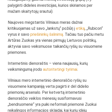
palyginti dideles investicijas, kurios skiriamos per
mažam skaitytojų srautui).
Naujoves mėgstantis Vilniaus meras dažnai
kritikuojamas už savo „lankstų“ požiūrį į
etiką
, „Rubicon“
vyrus ir savo
priešininkų šalinimą
. Tačiau tuo pačiu metu
Artūras Zuokas yra vienas pirmųjų Lietuvos politikų,
aktyviai savo veiksmuose taikančių ryšių su visuomene
priemones.
Internetinis dienoraštis – viena naujausių, kurių
veiksmingumą įrodo
autoritetingi tyrimai
.
Vilniaus mero internetinio dienoraščio ryšių su
visuomene kampaniją verta pagirti ir dėl didelio
priemonių arsenalo. Per ketvertą internetinio
dienoraščio veiklos mėnesių susiformavusi
„bendruomenė“ yra puiki neformali priemonė Zuokui
reikalingos informacijos sklaidai, kai kurių idėjų