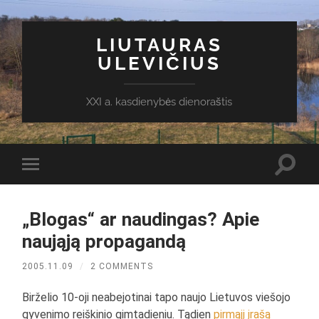
LIUTAURAS
ULEVIČIUS
XXI a. kasdienybės dienoraštis
Toggl
Toggle
search
mobile
field
menu
„Blogas“ ar naudingas? Apie
naująją propagandą
2005.11.09
/
2 COMMENTS
Birželio 10-oji neabejotinai tapo naujo Lietuvos viešojo
gyvenimo reiškinio gimtadieniu. Tądien
pirmąjį įrašą