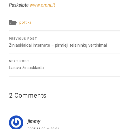
Paskelbta
www.omni.lt
politika
PREVIOUS POST
Žiniasklaidai internete – pirmieji teisininkų vertinimai
NEXT POST
Laisva žiniasklaida
2 Comments
jimmy
2005.11.09 at 20:01