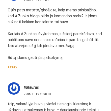
O jūs pats matėte/girdėjote, kaip meras prisipažino,
kad A.Zuoko bloga pildo jo komandos nariai? Ir įdomu
sužinoti kokiam kontekste tai buvo.
Kartais A.Zuokas išvykdamas į užsienį pareikšdavo, kad
publikuos savo senesnius rašinius ir pan. tai galbūt tik
tais atvejais už jį kiti įdėdavo medžiagą.
Būtų įdomu gauti jūsų atsakymą.
REPLY
liutauras
2005.11.10 at 08:38
taip, vakarėlyje buvau, viešai tiesiogiai klausimą ir
uždaviau. atsakymas ir buvo – daugiausiai prie tekstų