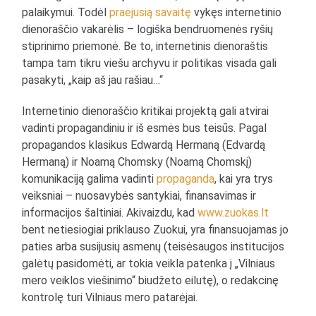
palaikymui. Todėl
praėjusią savaitę
vykęs internetinio
dienoraščio vakarėlis – logiška bendruomenės ryšių
stiprinimo priemonė. Be to, internetinis dienoraštis
tampa tam tikru viešu archyvu ir politikas visada gali
pasakyti, „kaip aš jau rašiau…“
Internetinio dienoraščio kritikai projektą gali atvirai
vadinti propagandiniu ir iš esmės bus teisūs. Pagal
propagandos klasikus Edwardą Hermaną (Edvardą
Hermaną) ir Noamą Chomsky (Noamą Chomskį)
komunikaciją galima vadinti
propaganda
, kai yra trys
veiksniai – nuosavybės santykiai, finansavimas ir
informacijos šaltiniai. Akivaizdu, kad
www.zuokas.lt
bent netiesiogiai priklauso Zuokui, yra finansuojamas jo
paties arba susijusių asmenų (teisėsaugos institucijos
galėtų pasidomėti, ar tokia veikla patenka į „Vilniaus
mero veiklos viešinimo“ biudžeto eilutę), o redakcinę
kontrolę turi Vilniaus mero patarėjai.