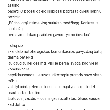
aštrino
padėtį. O padėtį galėjo išspręsti paprasta dviejų sakinių
pozicija:
„Būtinai grąžinsime visą surinktą medžiagą. Konkretus
nuolaužų
perdavimo laikas paaiškės gavus tyrimo išvadas“.
Tokių šio
skandalo netoliaregiškos komunikacijos pavyzdžių būtų
galima pateikti
jau daugiau nei dešimtį. Visi jie perša išvadą, kad vieša
komunikacija
nepriklausomos Lietuvos laikotarpiu prarado savo vietą
mūsų
valstybininkų elementoriuose ir mąstysenoje, todėl
prastas tarptautinis
Lietuvos įvaizdis – dėsningas rezultatas. Skaudžiausia,
kad dėl to