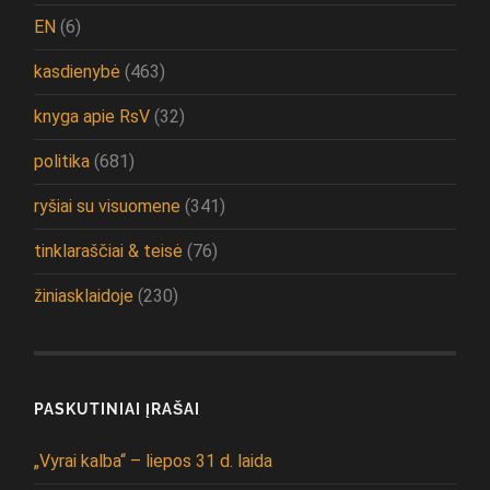
EN
(6)
kasdienybė
(463)
knyga apie RsV
(32)
politika
(681)
ryšiai su visuomene
(341)
tinklaraščiai & teisė
(76)
žiniasklaidoje
(230)
PASKUTINIAI ĮRAŠAI
„Vyrai kalba“ – liepos 31 d. laida