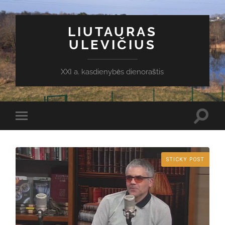
LIUTAURAS
ULEVIČIUS
XXI a. kasdienybės dienoraštis
Toggl
Toggle
search
mobile
field
menu
STICKY POST