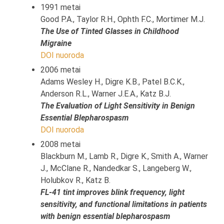
1991 metai
Good P.A., Taylor R.H., Ophth F.C., Mortimer M.J.
The Use of Tinted Glasses in Childhood
Migraine
DOI nuoroda
2006 metai
Adams Wesley H., Digre K.B., Patel B.C.K.,
Anderson R.L., Warner J.E.A., Katz B.J.
The Evaluation of Light Sensitivity in Benign
Essential Blepharospasm
DOI nuoroda
2008 metai
Blackburn M., Lamb R., Digre K., Smith A., Warner
J., McClane R., Nandedkar S., Langeberg W.,
Holubkov R., Katz B.
FL-41 tint improves blink frequency, light
sensitivity, and functional limitations in patients
with benign essential blepharospasm