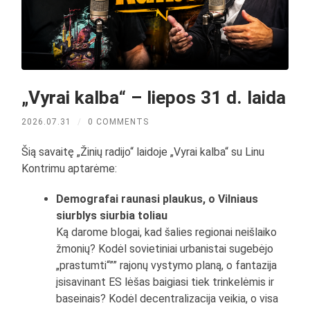
„Vyrai kalba“ – liepos 31 d. laida
2026.07.31
/
0 COMMENTS
Šią savaitę „Žinių radijo“ laidoje „Vyrai kalba“ su Linu
Kontrimu aptarėme:
Demografai raunasi plaukus, o Vilniaus
siurblys siurbia toliau
Ką darome blogai, kad šalies regionai neišlaiko
žmonių? Kodėl sovietiniai urbanistai sugebėjo
„prastumti“”” rajonų vystymo planą, o fantazija
įsisavinant ES lėšas baigiasi tiek trinkelėmis ir
baseinais? Kodėl decentralizacija veikia, o visa