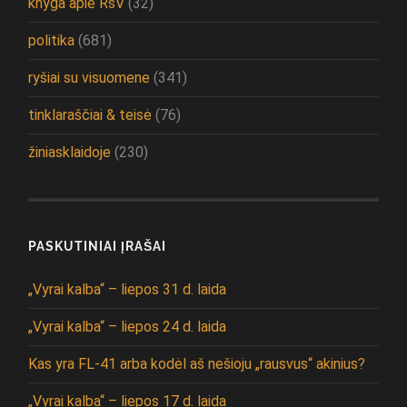
knyga apie RsV
(32)
politika
(681)
ryšiai su visuomene
(341)
tinklaraščiai & teisė
(76)
žiniasklaidoje
(230)
PASKUTINIAI ĮRAŠAI
„Vyrai kalba“ – liepos 31 d. laida
„Vyrai kalba“ – liepos 24 d. laida
Kas yra FL-41 arba kodėl aš nešioju „rausvus“ akinius?
„Vyrai kalba“ – liepos 17 d. laida