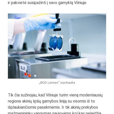
ir pakvietė susipažinti į savo gamyklą Vilniuje.
„BOD Lenses“ nuotrauka
Tik čia sužinojau, kad Vilniuje turim vieną moderniausių
regione akinių lęšių gamybos liniją su visomis iš to
išplaukiančiomis pasekmėmis. Ir tik akinių prekybos
mažmenininkų vangumas naujovėms kol kas neleidžia