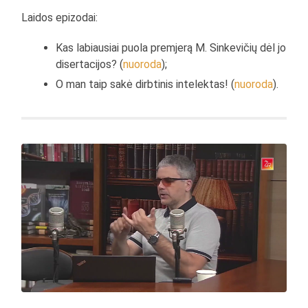
Laidos epizodai:
Kas labiausiai puola premjerą M. Sinkevičių dėl jo
disertacijos? (
nuoroda
);
O man taip sakė dirbtinis intelektas! (
nuoroda
).