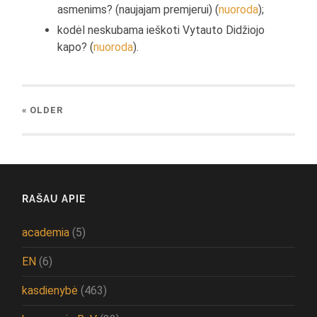
asmenims? (naujajam premjerui) (
nuoroda
);
kodėl neskubama ieškoti Vytauto Didžiojo
kapo? (
nuoroda
).
« OLDER
RAŠAU APIE
academia
(5)
EN
(6)
kasdienybė
(463)