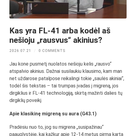
Kas yra FL-41 arba kodėl aš
nešioju „rausvus“ akinius?
2026.07.21
/
0 COMMENTS
Jau kone pusmetį nuolatos nešioju kelis „rausvo“
atspalvio akinius. Dažnai susilaukiu klausimo, kam man
net uždarose patalpose reikalingi tokie „saulės akiniai“,
todėl šis tekstas – tai trumpas įvadas į migreną, jos
dirgiklius ir FL-41 technologiją, skirtą mažinti dalies tų
dirgiklių poveikį.
Apie klasikinę migreną su aura (G43.1)
Pradėsiu nuo to, jog su migrena „susipažinau“
paauglystėje, kai kažkur apie 12-14 metus pirmą kartą