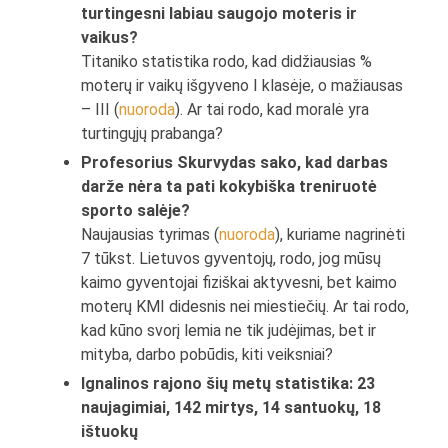
turtingesni labiau saugojo moteris ir
vaikus?
Titaniko statistika rodo, kad didžiausias %
moterų ir vaikų išgyveno I klasėje, o mažiausas
– III (
nuoroda
). Ar tai rodo, kad moralė yra
turtingųjų prabanga?
Profesorius Skurvydas sako, kad darbas
darže nėra ta pati kokybiška treniruotė
sporto salėje?
Naujausias tyrimas (
nuoroda
), kuriame nagrinėti
7 tūkst. Lietuvos gyventojų, rodo, jog mūsų
kaimo gyventojai fiziškai aktyvesni, bet kaimo
moterų KMI didesnis nei miestiečių. Ar tai rodo,
kad kūno svorį lemia ne tik judėjimas, bet ir
mityba, darbo pobūdis, kiti veiksniai?
Ignalinos rajono šių metų statistika: 23
naujagimiai, 142 mirtys, 14 santuokų, 18
ištuokų