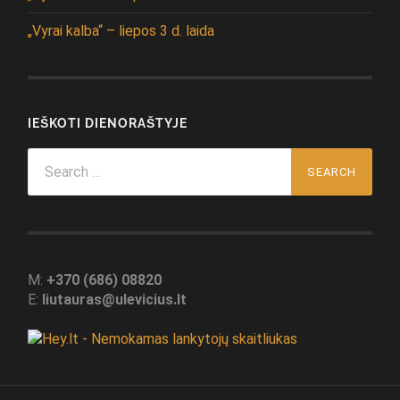
„Vyrai kalba“ – liepos 3 d. laida
IEŠKOTI DIENORAŠTYJE
Search
for:
M:
+370 (686) 08820
E:
liutauras@ulevicius.lt