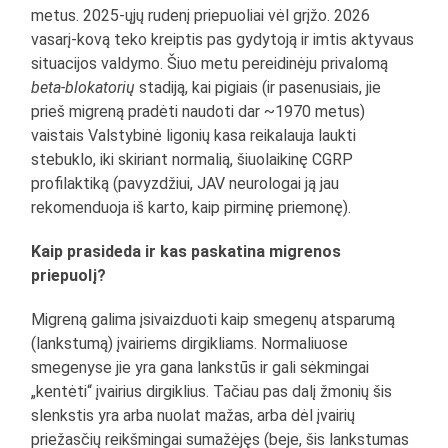
metus. 2025-ųjų rudenį priepuoliai vėl grįžo. 2026
vasarį-kovą teko kreiptis pas gydytoją ir imtis aktyvaus
situacijos valdymo. Šiuo metu pereidinėju privalomą
beta-blokatorių
stadiją, kai pigiais (ir pasenusiais, jie
prieš migreną pradėti naudoti dar ~1970 metus)
vaistais Valstybinė ligonių kasa reikalauja laukti
stebuklo, iki skiriant normalią, šiuolaikinę CGRP
profilaktiką (pavyzdžiui, JAV neurologai ją jau
rekomenduoja iš karto, kaip pirminę priemonę).
Kaip prasideda ir kas paskatina migrenos
priepuolį?
Migreną galima įsivaizduoti kaip smegenų atsparumą
(lankstumą) įvairiems dirgikliams. Normaliuose
smegenyse jie yra gana lankstūs ir gali sėkmingai
„kentėti“ įvairius dirgiklius. Tačiau pas dalį žmonių šis
slenkstis yra arba nuolat mažas, arba dėl įvairių
priežasčių reikšmingai sumažėjęs (beje, šis lankstumas