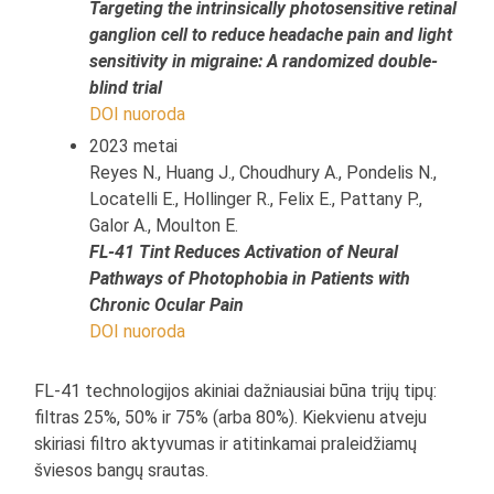
Targeting the intrinsically photosensitive retinal
ganglion cell to reduce headache pain and light
sensitivity in migraine: A randomized double-
blind trial
DOI nuoroda
2023 metai
Reyes N., Huang J., Choudhury A., Pondelis N.,
Locatelli E., Hollinger R., Felix E., Pattany P.,
Galor A., Moulton E.
FL-41 Tint Reduces Activation of Neural
Pathways of Photophobia in Patients with
Chronic Ocular Pain
DOI nuoroda
FL-41 technologijos akiniai dažniausiai būna trijų tipų:
filtras 25%, 50% ir 75% (arba 80%). Kiekvienu atveju
skiriasi filtro aktyvumas ir atitinkamai praleidžiamų
šviesos bangų srautas.