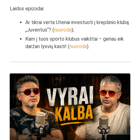
Laidos epizodai:
Ar tikrai verta Utenai investuoti į krepšinio klubą
„Juventus“? (
nuoroda
);
Kam į tuos sporto klubus vaikštai – geriau eik
daržan lysvių kasti! (
nuoroda
).