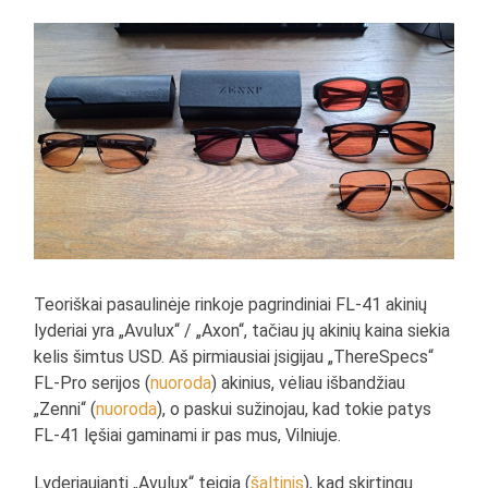
Teoriškai pasaulinėje rinkoje pagrindiniai FL-41 akinių
lyderiai yra „Avulux“ / „Axon“, tačiau jų akinių kaina siekia
kelis šimtus USD. Aš pirmiausiai įsigijau „ThereSpecs“
FL-Pro serijos (
nuoroda
) akinius, vėliau išbandžiau
„Zenni“ (
nuoroda
), o paskui sužinojau, kad tokie patys
FL-41 lęšiai gaminami ir pas mus, Vilniuje.
Lyderiaujanti „Avulux“ teigia (
šaltinis
), kad skirtingų