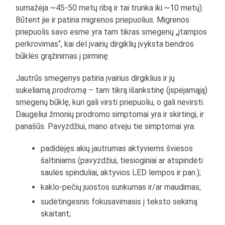
sumažėja ~45-50 metų ribą ir tai trunka iki ~10 metų).
Būtent jie ir patiria migrenos priepuolius. Migrenos
priepuolis savo esme yra tam tikras smegenų „įtampos
perkrovimas“, kai dėl įvairių dirgiklių įvyksta bendros
būklės grąžinimas į pirminę.
Jautrūs smegenys patiria įvairius dirgiklius ir jų
sukeliamą
prodromą
– tam tikrą išankstinę (įspėjamąją)
smegenų būklę, kuri gali virsti priepuoliu, o gali nevirsti.
Daugeliui žmonių prodromo simptomai yra ir skirtingi, ir
panašūs. Pavyzdžiui, mano atveju tie simptomai yra:
padidėjęs akių jautrumas aktyviems šviesos
šaltiniams (pavyzdžiui, tiesioginiai ar atspindėti
saulės spinduliai, aktyvios LED lempos ir pan.);
kaklo-pečių juostos sunkumas ir/ar maudimas;
sudėtingesnis fokusavimasis į teksto sekimą
skaitant;