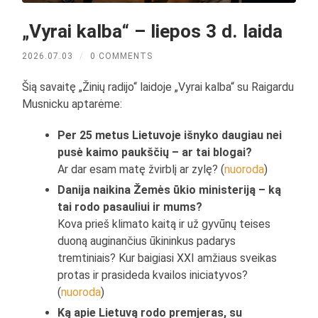
„Vyrai kalba“ – liepos 3 d. laida
2026.07.03
/
0 COMMENTS
Šią savaitę „Žinių radijo“ laidoje „Vyrai kalba“ su Raigardu
Musnicku aptarėme:
Per 25 metus Lietuvoje išnyko daugiau nei
pusė kaimo paukščių – ar tai blogai?
Ar dar esam matę žvirblį ar zylę? (
nuoroda
)
Danija naikina Žemės ūkio ministeriją – ką
tai rodo pasauliui ir mums?
Kova prieš klimato kaitą ir už gyvūnų teises
duoną auginančius ūkininkus padarys
tremtiniais? Kur baigiasi XXI amžiaus sveikas
protas ir prasideda kvailos iniciatyvos?
(
nuoroda
)
Ką apie Lietuvą rodo premjeras, su