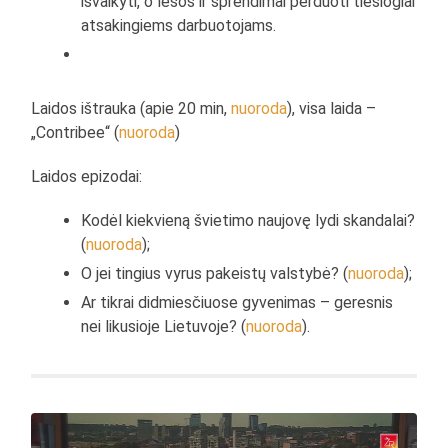
išvaikyti, o lėšos ir sprendimai perduoti tiesiogiai
atsakingiems darbuotojams.
Laidos ištrauka (apie 20 min,
nuoroda
), visa laida –
„Contribee“ (
nuoroda
)
Laidos epizodai:
Kodėl kiekvieną švietimo naujovę lydi skandalai?
(
nuoroda
);
O jei tingius vyrus pakeistų valstybė? (
nuoroda
);
Ar tikrai didmiesčiuose gyvenimas – geresnis
nei likusioje Lietuvoje? (
nuoroda
).