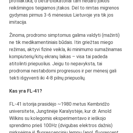
profilaktika, o beta-blokatoriai tam nedaro jokios
reikšmingos teigiamos įtakos. Dėl to rimtas migrenos
gydymas pirmus 3-6 mėnesius Lietuvoje yra tik jos
imitacija.
Žinoma, prodromo simptomus galima valdyti (mažinti)
ne tik medikamentiniais būdais. Itin griežtas miego
režimas, aktyvi fizinė veikla, iki minimumo sumažinamas
kompiuterių/kitų ekranų laikas – visa tai padeda
atitolinti priepuolius. Jeigu to nepavyksta, tai
prodromai nestabdomi progresuos ir per mėnesį gali
tekti išgyventi iki 4-8 pilnų priepuolių.
Kas yra FL-41?
FL-41 istorija prasidėjo ~1980 metus Kembridžo
universitete, Jungtinėje Karalystėje, kur dr. Arnold
Wilkins su kolegomis eksperimentavo ir ieškojo
sprendimo prieš 100Hz (dvigubas elektros dažnis)
mirksėjimą iš fluorescencinių lempų (angl.
fluorescent