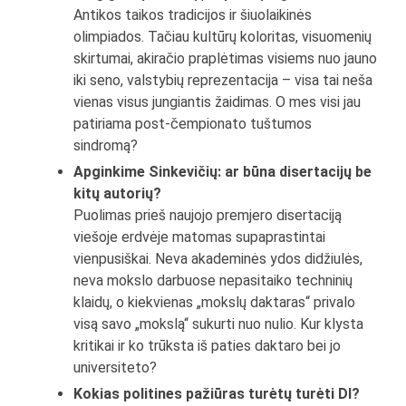
Antikos taikos tradicijos ir šiuolaikinės
olimpiados. Tačiau kultūrų koloritas, visuomenių
skirtumai, akiračio praplėtimas visiems nuo jauno
iki seno, valstybių reprezentacija – visa tai neša
vienas visus jungiantis žaidimas. O mes visi jau
patiriama post-čempionato tuštumos
sindromą?
Apginkime Sinkevičių: ar būna disertacijų be
kitų autorių?
Puolimas prieš naujojo premjero disertaciją
viešoje erdvėje matomas supaprastintai
vienpusiškai. Neva akademinės ydos didžiulės,
neva mokslo darbuose nepasitaiko techninių
klaidų, o kiekvienas „mokslų daktaras“ privalo
visą savo „mokslą“ sukurti nuo nulio. Kur klysta
kritikai ir ko trūksta iš paties daktaro bei jo
universiteto?
Kokias politines pažiūras turėtų turėti DI?