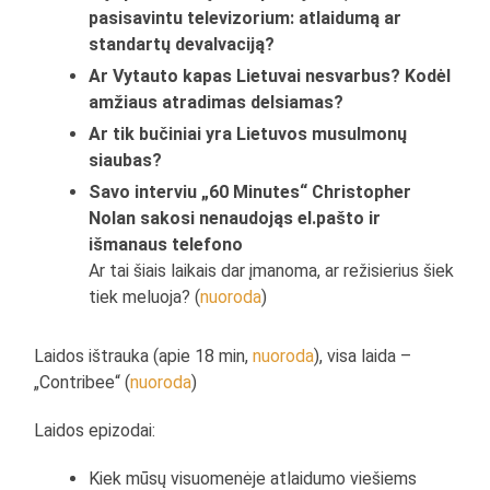
pasisavintu televizorium: atlaidumą ar
standartų devalvaciją?
Ar Vytauto kapas Lietuvai nesvarbus? Kodėl
amžiaus atradimas delsiamas?
Ar tik bučiniai yra Lietuvos musulmonų
siaubas?
Savo interviu „60 Minutes“ Christopher
Nolan sakosi nenaudojąs el.pašto ir
išmanaus telefono
Ar tai šiais laikais dar įmanoma, ar režisierius šiek
tiek meluoja? (
nuoroda
)
Laidos ištrauka (apie 18 min,
nuoroda
), visa laida –
„Contribee“ (
nuoroda
)
Laidos epizodai:
Kiek mūsų visuomenėje atlaidumo viešiems