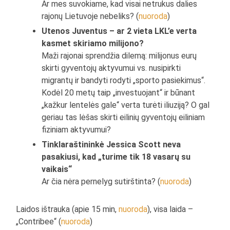
Ar mes suvokiame, kad visai netrukus dalies
rajonų Lietuvoje nebeliks? (
nuoroda
)
Utenos Juventus – ar 2 vieta LKL’e verta
kasmet skiriamo milijono?
Maži rajonai sprendžia dilemą: milijonus eurų
skirti gyventojų aktyvumui vs. nusipirkti
migrantų ir bandyti rodyti „sporto pasiekimus“.
Kodėl 20 metų taip „investuojant“ ir būnant
„kažkur lentelės gale“ verta turėti iliuziją? O gal
geriau tas lėšas skirti eilinių gyventojų eiliniam
fiziniam aktyvumui?
Tinklaraštininkė Jessica Scott neva
pasakiusi, kad „turime tik 18 vasarų su
vaikais“
Ar čia nėra pernelyg sutirštinta? (
nuoroda
)
Laidos ištrauka (apie 15 min,
nuoroda
), visa laida –
„Contribee“ (
nuoroda
)