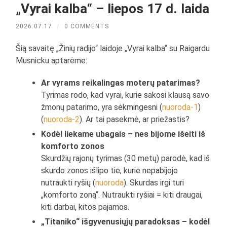
„Vyrai kalba“ – liepos 17 d. laida
2026.07.17
/
0 COMMENTS
Šią savaitę „Žinių radijo“ laidoje „Vyrai kalba“ su Raigardu
Musnicku aptarėme:
Ar vyrams reikalingas moterų patarimas?
Tyrimas rodo, kad vyrai, kurie sakosi klausą savo
žmonų patarimo, yra sėkmingesni (
nuoroda-1
)
(
nuoroda-2
). Ar tai pasekmė, ar priežastis?
Kodėl liekame ubagais – nes bijome išeiti iš
komforto zonos
Skurdžių rajonų tyrimas (30 metų) parodė, kad iš
skurdo zonos išlipo tie, kurie nepabijojo
nutraukti ryšių (
nuoroda
). Skurdas irgi turi
„komforto zoną“. Nutraukti ryšiai = kiti draugai,
kiti darbai, kitos pajamos.
„Titaniko“ išgyvenusiųjų paradoksas – kodėl