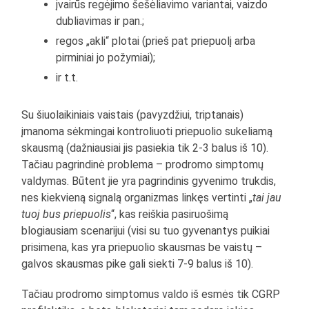
įvairūs regėjimo šešėliavimo variantai, vaizdo
dubliavimas ir pan.;
regos „akli“ plotai (prieš pat priepuolį arba
pirminiai jo požymiai);
ir t.t.
Su šiuolaikiniais vaistais (pavyzdžiui, triptanais)
įmanoma sėkmingai kontroliuoti priepuolio sukeliamą
skausmą (dažniausiai jis pasiekia tik 2-3 balus iš 10).
Tačiau pagrindinė problema – prodromo simptomų
valdymas. Būtent jie yra pagrindinis gyvenimo trukdis,
nes kiekvieną signalą organizmas linkęs vertinti „
tai jau
tuoj bus priepuolis
“, kas reiškia pasiruošimą
blogiausiam scenarijui (visi su tuo gyvenantys puikiai
prisimena, kas yra priepuolio skausmas be vaistų –
galvos skausmas pike gali siekti 7-9 balus iš 10).
Tačiau prodromo simptomus valdo iš esmės tik CGRP