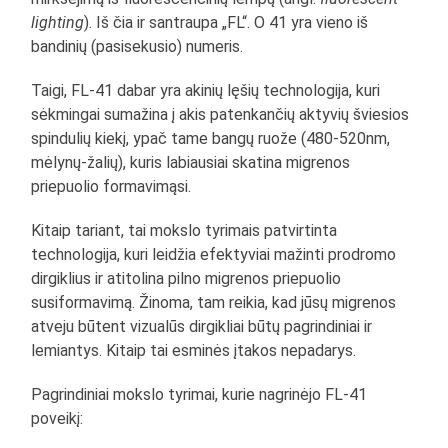
lighting
). Iš čia ir santraupa „FL“. O 41 yra vieno iš
bandinių (pasisekusio) numeris.
Taigi, FL-41 dabar yra akinių lęšių technologija, kuri
sėkmingai sumažina į akis patenkančių aktyvių šviesios
spindulių kiekį, ypač tame bangų ruože (480-520nm,
mėlynų-žalių), kuris labiausiai skatina migrenos
priepuolio formavimąsi.
Kitaip tariant, tai mokslo tyrimais patvirtinta
technologija, kuri leidžia efektyviai mažinti prodromo
dirgiklius ir atitolina pilno migrenos priepuolio
susiformavimą. Žinoma, tam reikia, kad jūsų migrenos
atveju būtent vizualūs dirgikliai būtų pagrindiniai ir
lemiantys. Kitaip tai esminės įtakos nepadarys.
Pagrindiniai mokslo tyrimai, kurie nagrinėjo FL-41
poveikį: