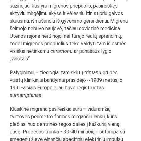
sužinojau, kas yra migrenos priepuolis, pasireiškęs
aktyviu mirgėjimu akyse ir vėlesniu itin stipriu galvos
skausmu, išmušančiu iš gyvenimo gerai dienai. Migrena
šeimoje nebuvo naujovė, tačiau sovietinė medicina
Utenos rajone nei žinojo, nei turėjo realių sprendimų,
todėl migrenos priepuolius teko valdyti tam iš esmės
visiškai netinkamu
citramonu
ar panašaus lygio
„vaistais“.
Palyginimui – tiesiogiai tam skirtų
triptanų
grupės
vaistų klinikiniai bandymai prasidėjo ~1989 metus, o
1991-aisiais Europoje jau buvo registruotas
sumatriptanas
.
Klasikinė migrena pasireiškia aura – viduramžių
tvirtovės perimetro formos mirgančiu lanku, kuris
plečiasi nuo centrinės regos dalies į kažkurią vieną
pusę. Procesas trunka ~30-40 minučių ir sutampa su
smegenų žieve einančiu specifiniu elektrinių impulsų