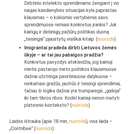
Dirbtinio intelekto sprendimams žengiant į vis
naujas kasdienybės situacijas kyla paprastas
klausimas – o kokiomis vertybėmis savo
sprendimuose remiasi konkretus įrankis? Juk
kairiųjų ir dešiniųjų pažiūrų politikas duoną
„teisingai“ pjaustytų visiškai kitaip. (
nuoroda
)
Imigrantai pradeda dirbti Lietuvos žemės
ūkyje – ar tai jau pabaigos pradžia?
Konkretus pavyzdys atskleidžia, jog kairioji
mintis pastarojo meto politikos klausimuose
dažnai užstringa paviršiniuose dalykuose –
renkamasi gražūs, jautrūs ir teisingi sprendimai,
tačiau ši logika dažnai yra trumparegė, „galioja“
iki tam tikros ribos. Kodėl kairieji nenori matyti
platesnio konteksto? (
nuoroda
)
Laidos ištrauka (apie 18 min,
nuoroda
), visa laida –
„Contribee“ (
nuoroda
)