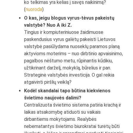
ko telkimas yra kelias į savęs naikinimą?
(
nuoroda
)
O kas, jeigu blogus vyrus-tėvus pakeistų
valstybė? Nuo A iki Z.
Tingius ir kompiuteriniuose žaidimuose
paskendusius vyrus galėtų pakeisti Lietuvos
valstybė pasiūlydama nuoseklų paramos planą
aktyvioms moterims – nuo dirbtinio apvaisinimo,
pagalbos nėštumo metu, rūpinantis kūdikiu,
užtikrinant darželį, mokyklą, būrelius ir pan.
Strateginė valstybės investicija. O gal reikia
atgaivinti piršlių veiklą?
Kodėl skandalai tapo būtina kiekvienos
švietimo naujovės dalimi?
Centralizuota švietimo sistema patiria krachą ir
laikas atsakomybę atiduoti su vaikais
dirbantiems mokytojams. Realybės
nebematantys švietimo biurokratai turėtų būti