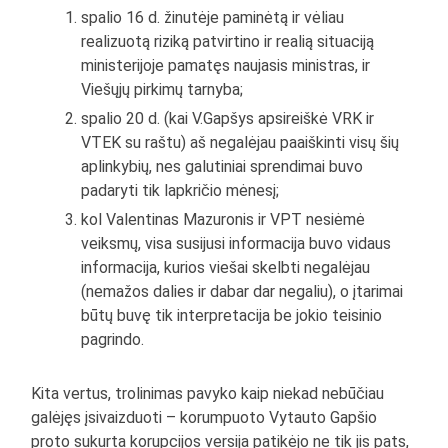
spalio 16 d. žinutėje paminėtą ir vėliau
realizuotą riziką patvirtino ir realią situaciją
ministerijoje pamatęs naujasis ministras, ir
Viešųjų pirkimų tarnyba;
spalio 20 d. (kai V.Gapšys apsireiškė VRK ir
VTEK su raštu) aš negalėjau paaiškinti visų šių
aplinkybių, nes galutiniai sprendimai buvo
padaryti tik lapkričio mėnesį;
kol Valentinas Mazuronis ir VPT nesiėmė
veiksmų, visa susijusi informacija buvo vidaus
informacija, kurios viešai skelbti negalėjau
(nemažos dalies ir dabar dar negaliu), o įtarimai
būtų buvę tik interpretacija be jokio teisinio
pagrindo.
Kita vertus, trolinimas pavyko kaip niekad nebūčiau
galėjęs įsivaizduoti – korumpuoto Vytauto Gapšio
proto sukurta korupcijos versija patikėjo ne tik jis pats,