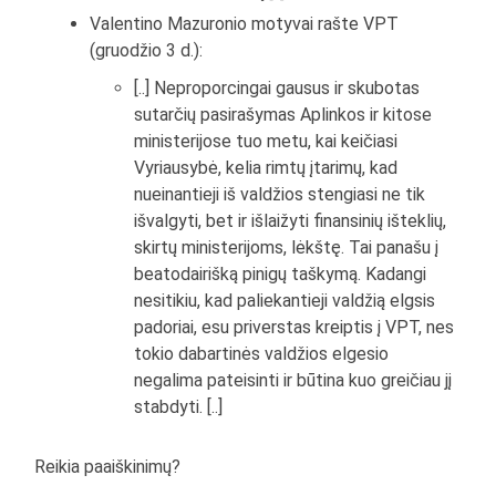
Valentino Mazuronio motyvai rašte VPT
(gruodžio 3 d.):
[..] Neproporcingai gausus ir skubotas
sutarčių pasirašymas Aplinkos ir kitose
ministerijose tuo metu, kai keičiasi
Vyriausybė, kelia rimtų įtarimų, kad
nueinantieji iš valdžios stengiasi ne tik
išvalgyti, bet ir išlaižyti finansinių išteklių,
skirtų ministerijoms, lėkštę. Tai panašu į
beatodairišką pinigų taškymą. Kadangi
nesitikiu, kad paliekantieji valdžią elgsis
padoriai, esu priverstas kreiptis į VPT, nes
tokio dabartinės valdžios elgesio
negalima pateisinti ir būtina kuo greičiau jį
stabdyti. [..]
Reikia paaiškinimų?