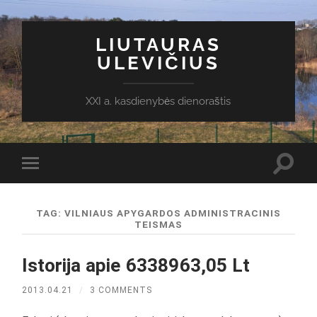
LIUTAURAS
ULEVIČIUS
XXI a. kasdienybės dienoraštis
Toggl
Toggle
search
mobile
field
menu
TAG:
VILNIAUS APYGARDOS ADMINISTRACINIS
TEISMAS
Istorija apie 6338963,05 Lt
2013.04.21
/
3 COMMENTS