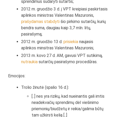
sprendimus sudaryti sutartis;
2012 m. gruodžio 3 d. į VPT kreipiasi paskirtasis
aplinkos ministras Valentinas Mazuronis,
prašydamas stabdyti
šio pirkimo sutarčių, kurių
bendra suma, daugiau kaip 3,7 mln. litų,
pasirašymą;
2012 m. gruodžio 13 d.
prisiekia
naujasis
aplinkos minsitras Valentinas Mazuronis;
2013 m. kovo 27 d. AM, gavusi VPT sutikimą,
nutraukia
sutarčių pasirašymo procedūras.
Emocijos:
Trolio žinutė (spalio 16 d.):
[..] nes yra rizikų, kad nueinantis gali imtis
neadekvačių sprendimų dėl viešinimo
priemonių/biudžetų ir reikia/galima būtų
tam užkirsti kelią [..]