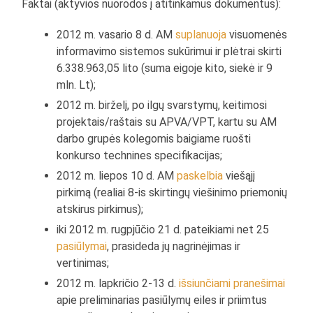
Faktai (aktyvios nuorodos į atitinkamus dokumentus):
2012 m. vasario 8 d. AM
suplanuoja
visuomenės
informavimo sistemos sukūrimui ir plėtrai skirti
6.338.963,05 lito (suma eigoje kito, siekė ir 9
mln. Lt);
2012 m. birželį, po ilgų svarstymų, keitimosi
projektais/raštais su APVA/VPT, kartu su AM
darbo grupės kolegomis baigiame ruošti
konkurso technines specifikacijas;
2012 m. liepos 10 d. AM
paskelbia
viešąjį
pirkimą (realiai 8-is skirtingų viešinimo priemonių
atskirus pirkimus);
iki 2012 m. rugpjūčio 21 d. pateikiami net 25
pasiūlymai
, prasideda jų nagrinėjimas ir
vertinimas;
2012 m. lapkričio 2-13 d.
išsiunčiami pranešimai
apie preliminarias pasiūlymų eiles ir priimtus