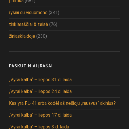
politika
(681)
ryšiai su visuomene
(341)
tinklaraščiai & teisė
(76)
žiniasklaidoje
(230)
PASKUTINIAI ĮRAŠAI
„Vyrai kalba“ – liepos 31 d. laida
„Vyrai kalba“ – liepos 24 d. laida
Kas yra FL-41 arba kodėl aš nešioju „rausvus“ akinius?
„Vyrai kalba“ – liepos 17 d. laida
„Vyrai kalba“ – liepos 3 d. laida