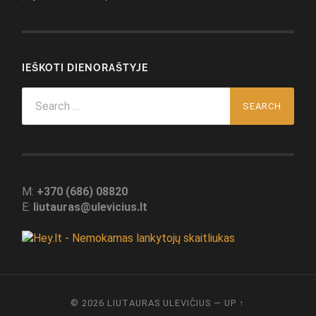
IEŠKOTI DIENORAŠTYJE
Search
for:
M:
+370 (686) 08820
E:
liutauras@ulevicius.lt
© 2026
LIUTAURAS ULEVIČIUS
—
UP ↑