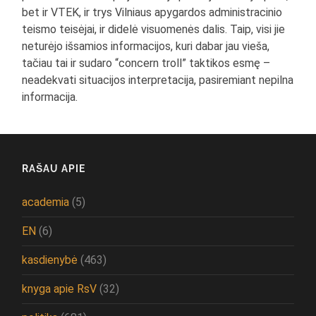
bet ir VTEK, ir trys Vilniaus apygardos administracinio
teismo teisėjai, ir didelė visuomenės dalis. Taip, visi jie
neturėjo išsamios informacijos, kuri dabar jau vieša,
tačiau tai ir sudaro “concern troll” taktikos esmę –
neadekvati situacijos interpretacija, pasiremiant nepilna
informacija.
RAŠAU APIE
academia
(5)
EN
(6)
kasdienybė
(463)
knyga apie RsV
(32)