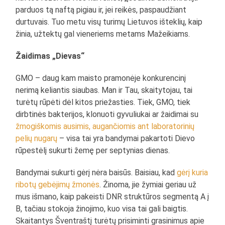
parduos tą naftą pigiau ir, jei reikės, paspaudžiant
durtuvais. Tuo metu visų turimų Lietuvos išteklių, kaip
žinia, užtektų gal vieneriems metams Mažeikiams.
Žaidimas „Dievas“
GMO – daug kam maisto pramonėje konkurencinį
nerimą keliantis siaubas. Man ir Tau, skaitytojau, tai
turėtų rūpėti dėl kitos priežasties. Tiek, GMO, tiek
dirbtinės bakterijos, klonuoti gyvuliukai ar žaidimai su
žmogiškomis ausimis, augančiomis ant laboratorinių
pelių nugarų
– visa tai yra bandymai pakartoti Dievo
rūpestėlį sukurti žemę per septynias dienas.
Bandymai sukurti gėrį nėra baisūs. Baisiau, kad
gėrį kuria
ribotų gebėjimų žmonės
. Žinoma, jie žymiai geriau už
mus išmano, kaip pakeisti DNR struktūros segmentą A į
B, tačiau stokoja žinojimo, kuo visa tai gali baigtis.
Skaitantys Šventraštį turėtų prisiminti grasinimus apie