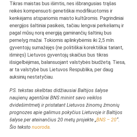
Tikras maistas bus išimtis, nes išbrangusias trąšas
reikės kompensuoti genetiškai modifikuotomis ir
kenkėjams atspariomis maisto kultūromis. Pagrindiniai
energijos šaltiniai pasikeis, tačiau lengvai perkeliamų ir
pagal mūsų norą energiją gaminančių šaltinių bus
pernelyg mažai. Tokiomis aplinkybėmis iki 2,5 mln.
gyventojų sumažėjęs (ne politiškai korektiškai tariant,
išmiręs) Lietuvos gyventojų skaičius bus tikras
išsigelbėjimas, balansuojant valstybės biudžetą. Tiesa,
ar ta valstybė bus Lietuvos Respublika, per daug
auksinių nestatyčiau.
P.S. tekstas skelbtas didžiausiai Baltijos šalyse
naujienų agentūrai BNS minint savo veiklos
dvidešimtmetį ir pristatant Lietuvos žinomų žmonių
prognozes apie galimus pokyčius Lietuvoje ir Baltijos
šalyse per ateinančius 20 metų projekte „
BNS – 20
“.
Šio teksto
nuoroda
.