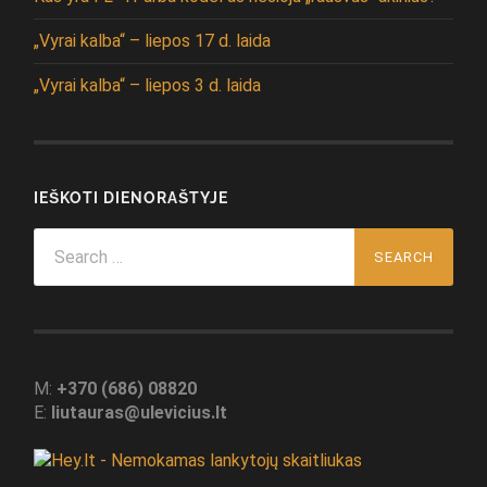
„Vyrai kalba“ – liepos 17 d. laida
„Vyrai kalba“ – liepos 3 d. laida
IEŠKOTI DIENORAŠTYJE
Search
for:
M:
+370 (686) 08820
E:
liutauras@ulevicius.lt