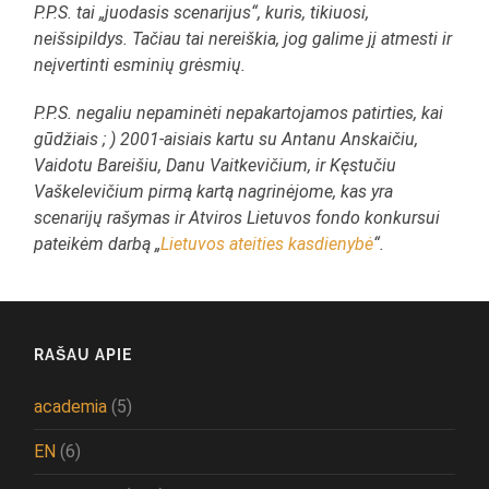
P.P.S. tai „juodasis scenarijus“, kuris, tikiuosi,
neišsipildys. Tačiau tai nereiškia, jog galime jį atmesti ir
neįvertinti esminių grėsmių.
P.P.S. negaliu nepaminėti nepakartojamos patirties, kai
gūdžiais ; ) 2001-aisiais kartu su Antanu Anskaičiu,
Vaidotu Bareišiu, Danu Vaitkevičium, ir Kęstučiu
Vaškelevičium pirmą kartą nagrinėjome, kas yra
scenarijų rašymas ir Atviros Lietuvos fondo konkursui
pateikėm darbą „
Lietuvos ateities kasdienybė
“.
RAŠAU APIE
academia
(5)
EN
(6)