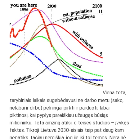
Viena teta,
tarybiniais laikais sugebėdavusi ne darbo metu (sako,
nelabai ir dirbo) pelningai pirkti ir parduoti, labai
piktinosi, kai pyplys pareiškiau užaugęs būsiąs
milicininku. Teta amžiną atilsį, o teisės studijos – įvykęs
faktas. Tikroji Lietuva 2030-aisiais taip pat daug kam
nepatiks, tačiau nereiškia, jog jie iki tol temps. Nėra nė