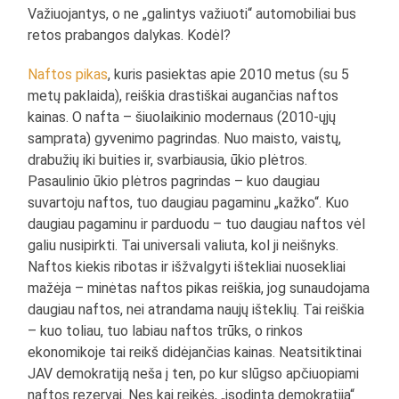
Važiuojantys, o ne „galintys važiuoti“ automobiliai bus
retos prabangos dalykas. Kodėl?
Naftos pikas
, kuris pasiektas apie 2010 metus (su 5
metų paklaida), reiškia drastiškai augančias naftos
kainas. O nafta – šiuolaikinio modernaus (2010-ųjų
samprata) gyvenimo pagrindas. Nuo maisto, vaistų,
drabužių iki buities ir, svarbiausia, ūkio plėtros.
Pasaulinio ūkio plėtros pagrindas – kuo daugiau
suvartoju naftos, tuo daugiau pagaminu „kažko“. Kuo
daugiau pagaminu ir parduodu – tuo daugiau naftos vėl
galiu nusipirkti. Tai universali valiuta, kol ji neišnyks.
Naftos kiekis ribotas ir išžvalgyti ištekliai nuosekliai
mažėja – minėtas naftos pikas reiškia, jog sunaudojama
daugiau naftos, nei atrandama naujų išteklių. Tai reiškia
– kuo toliau, tuo labiau naftos trūks, o rinkos
ekonomikoje tai reikš didėjančias kainas. Neatsitiktinai
JAV demokratiją neša į ten, po kur slūgso apčiuopiami
naftos rezervai. Nes kai reikės, „įsodinta demokratija“