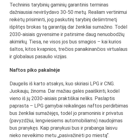
Techninis tarybinių gaminių garantinis terminas
dažniausiai neviršydavo 30-50 metų. Realiam vertinimui
reikėtų prisiminti, jog paskutinį tarybinį dešimtmetį
išplitęs brokas tą garantiją dar ženkliai sumažino. Todėl
2030-aisiais gyvensime ir patirsime daug nenuobodžių
akimirkų. Tiesa, ne visos jos bus smagios – kai kurios
šaltos, kitos kvapnios, trečios panaikinančios virtualaus
ir globalaus pasaulio vizijas.
Naftos piko pakalnėje
Daugelis iš karto atsakys, kuo skiriasi LPG ir CNG.
Juokauju, žinoma. Dar mažiau galės paaiškinti, kodėl
vieno iš jų 2030-aisiais praktiškai neliks. Paslaptis
paprasta – LPG gamybai reikalingas naftos perdirbimas
bus ženkliai sumažėjęs, todėl jo pramoninis ir privatus
(pavyzdžiui, lengviesiems automobiliams) naudojimas
bus pranykęs. Kaip pranykusi bus ir prabanga laisvu
nieko neveikimo metu „pasivažinėti po miestą“.