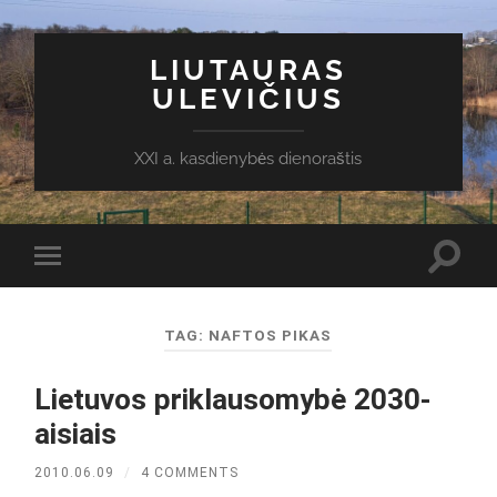
LIUTAURAS
ULEVIČIUS
XXI a. kasdienybės dienoraštis
Toggl
Toggle
search
mobile
field
menu
TAG:
NAFTOS PIKAS
Lietuvos priklausomybė 2030-
aisiais
2010.06.09
/
4 COMMENTS