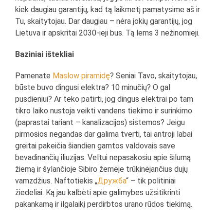
kiek daugiau garantijų, kad tą laikmetį pamatysime aš ir
Tu, skaitytojau. Dar daugiau – nėra jokių garantijų, jog
Lietuva ir apskritai 2030-ieji bus. Tą lems 3 nežinomieji.
Baziniai ištekliai
Pamenate
Maslow piramidę
? Seniai Tavo, skaitytojau,
būste buvo dingusi elektra? 10 minučių? O gal
pusdieniui? Ar teko patirti, jog dingus elektrai po tam
tikro laiko nustoja veikti vandens tiekimo ir surinkimo
(paprastai tariant – kanalizacijos) sistemos? Jeigu
pirmosios negandas dar galima tverti, tai antroji labai
greitai pakeičia šiandien gamtos valdovais save
bevadinančių iliuzijas. Veltui nepasakosiu apie šilumą
žiemą ir šylančioje Sibiro žemėje trūkinėjančius dujų
vamzdžius. Naftotiekis „
Дружба
“ – tik politiniai
žiedeliai. Ką jau kalbėti apie galimybes užsitikrinti
pakankamą ir ilgalaikį perdirbtos urano rūdos tiekimą.