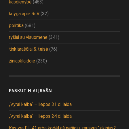
kasdienybė
(463)
knyga apie RsV
(32)
politika
(681)
ryšiai su visuomene
(341)
tinklaraščiai & teisė
(76)
žiniasklaidoje
(230)
PASKUTINIAI ĮRAŠAI
„Vyrai kalba“ – liepos 31 d. laida
„Vyrai kalba“ – liepos 24 d. laida
Kas yra FL-41 arba kodėl aš nešioju „rausvus“ akinius?