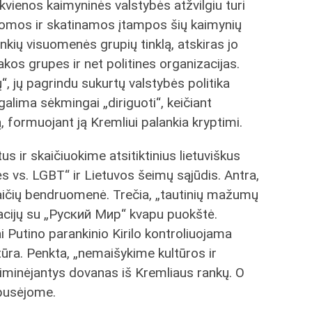
kvienos kaimyninės valstybės atžvilgiu turi
ikomos ir skatinamos įtampos šių kaimynių
ankių visuomenės grupių tinklą, atskiras jo
akos grupes ir net politines organizacijas.
“, jų pagrindu sukurtų valstybės politika
galima sėkmingai „diriguoti“, keičiant
, formuojant ją Kremliui palankia kryptimi.
s ir skaičiuokime atsitiktinius lietuviškus
 vs. LGBT“ ir Lietuvos šeimų sąjūdis. Antra,
aičių bendruomenė. Trečia, „tautinių mažumų
zacijų su „Руский Мир“ kvapu puokštė.
giai Putino parankinio Kirilo kontroliuojama
tūra. Penkta, „nemaišykime kultūros ir
riiminėjantys dovanas iš Kremliaus rankų. O
pusėjome.