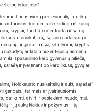
 škirpų istorijose?
i deramą finansavimą profesionalių istorikų
us istorinius duomenis iš skirtingų išlikusių
imų krypčių turi būti orientuota į išsamų
Holokausto nusikaltimų, sąrašo sudarymą ir
menų apjungimo. Trečia, kita tyrimų kryptis
etu nužudytų ar kitaip nukentėjusių asmenų
 iki II pasaulinio karo gyvenusių piliečių
ąrašą ir įvertinant po karo likusių gyvų ar
alimų Holokausto nusikaltėlių ir aukų sąrašai?
i gandais, įtarimais ar įvairiausiomis
patikrinti, atviri ir pasiekiami naudojimui.
ių ir jų aukų kiekius ir požymius – jų