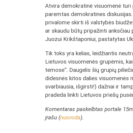
Atvira demokratinė visuomenė turi p
paremtas demokratines diskusijas. Dal
privalome skirti iš valstybės biudžet
ar skaudu būtų pripažinti anksčiau 
Juozui Krikštaponiui, pastatytas U
Tik toks yra kelias, leidžiantis neu
Lietuvos visuomenės grupėmis, kai i
temose“. Daugelis šių grupių pilieči
didesnės kitos dalies visuomenės nen
svarbiausia, išgirsti!) dažnai ir t
pradeda linkti Lietuvos priešų pusė
Komentaras paskelbtas portale 15min
įrašu (
nuoroda
).