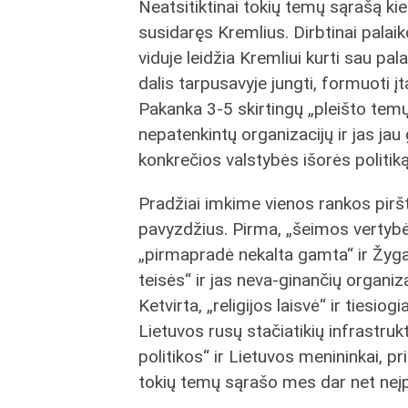
Neatsitiktinai tokių temų sąrašą kie
susidaręs Kremlius. Dirbtinai pala
viduje leidžia Kremliui kurti sau pal
dalis tarpusavyje jungti, formuoti įt
Pakanka 3-5 skirtingų „pleišto temų
nepatenkintų organizacijų ir jas jau 
konkrečios valstybės išorės politiką
Pradžiai imkime vienos rankos pirštu
pavyzdžius. Pirma, „šeimos vertybės
„pirmapradė nekalta gamta“ ir Žyg
teisės“ ir jas neva-ginančių organi
Ketvirta, „religijos laisvė“ ir tiesio
Lietuvos rusų stačiatikių infrastruk
politikos“ ir Lietuvos menininkai, p
tokių temų sąrašo mes dar net neį