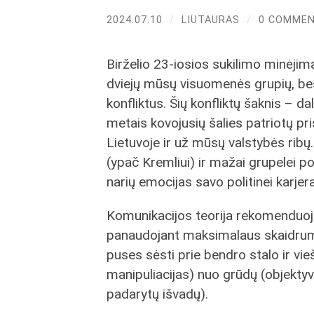
2024.07.10
/
LIUTAURAS
/
0 COMME
Birželio 23-iosios sukilimo minėj
dviejų mūsų visuomenės grupių, bes
konfliktus. Šių konfliktų šaknis – da
metais kovojusių šalies patriotų pr
Lietuvoje ir už mūsų valstybės ribų.
(ypač Kremliui) ir mažai grupelei po
narių emocijas savo politinei karjerai
Komunikacijos teorija rekomenduoja,
panaudojant maksimalaus skaidrumo i
puses sėsti prie bendro stalo ir vie
manipuliacijas) nuo grūdų (objektyvių
padarytų išvadų).