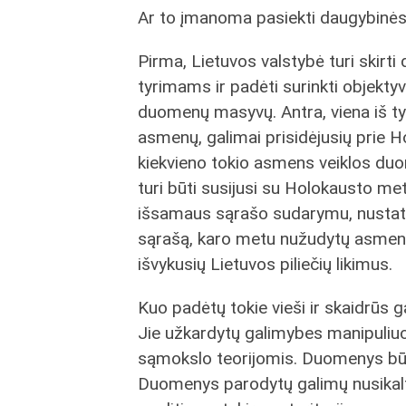
Ar to įmanoma pasiekti daugybinėse
Pirma, Lietuvos valstybė turi skirt
tyrimams ir padėti surinkti objektyvi
duomenų masyvų. Antra, viena iš tyr
asmenų, galimai prisidėjusių prie 
kiekvieno tokio asmens veiklos duo
turi būti susijusi su Holokausto m
išsamaus sąrašo sudarymu, nustatant
sąrašą, karo metu nužudytų asmenų s
išvykusių Lietuvos piliečių likimus.
Kuo padėtų tokie vieši ir skaidrūs g
Jie užkardytų galimybes manipuliuot
sąmokslo teorijomis. Duomenys būtų 
Duomenys parodytų galimų nusikaltėl