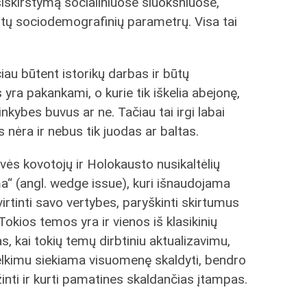
siskirstymą socialiniuose sluoksniuose,
itų sociodemografinių parametrų. Visa tai
čiau būtent istorikų darbas ir būtų
yra pakankami, o kurie tik iškelia abejonę,
inkybes buvus ar ne. Tačiau tai irgi labai
nėra ir nebus tik juodas ar baltas.
svės kovotojų ir Holokausto nusikaltėlių
ma“ (angl. wedge issue), kuri išnaudojama
virtinti savo vertybes, paryškinti skirtumus
okios temos yra ir vienos iš klasikinių
 kai tokių temų dirbtiniu aktualizavimu,
lkimu siekiama visuomenę skaldyti, bendro
ti ir kurti pamatines skaldančias įtampas.