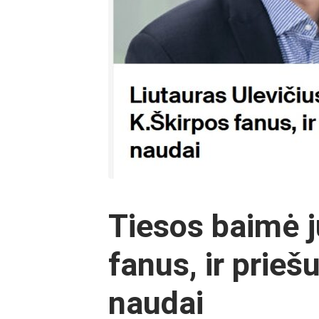
Tiesos baimė j
fanus, ir prie
naudai