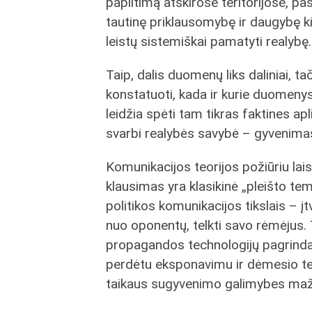
paplitimą atskirose teritorijose, pa
tautinę priklausomybę ir daugybę k
leistų sistemiškai pamatyti realybę.
Taip, dalis duomenų liks daliniai, ta
konstatuoti, kada ir kurie duomenys 
leidžia spėti tam tikras faktines apl
svarbi realybės savybė – gyvenimas 
Komunikacijos teorijos požiūriu lai
klausimas yra klasikinė „pleišto te
politikos komunikacijos tikslais – įt
nuo oponentų, telkti savo rėmėjus. T
propagandos technologijų pagrindas,
perdėtu eksponavimu ir dėmesio te
taikaus sugyvenimo galimybes mažin