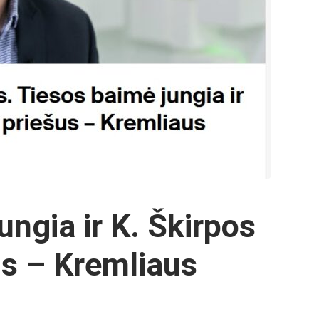
ungia ir K. Škirpos
šus – Kremliaus