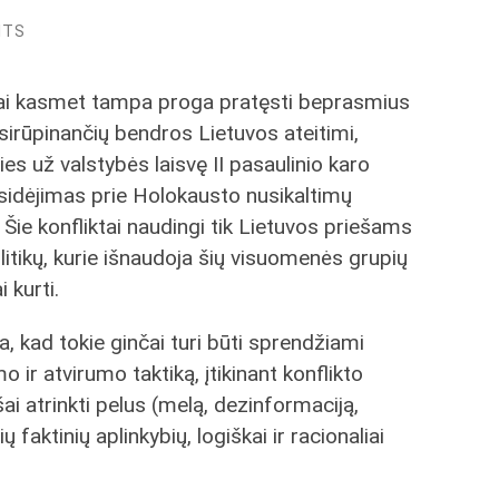
NTS
imai kasmet tampa proga pratęsti beprasmius
irūpinančių bendros Lietuvos ateitimi,
lies už valstybės laisvę II pasaulinio karo
isidėjimas prie Holokausto nusikaltimų
 Šie konfliktai naudingi tik Lietuvos priešams
litikų, kurie išnaudoja šių visuomenės grupių
 kurti.
 kad tokie ginčai turi būti sprendžiami
r atvirumo taktiką, įtikinant konflikto
šai atrinkti pelus (melą, dezinformaciją,
 faktinių aplinkybių, logiškai ir racionaliai