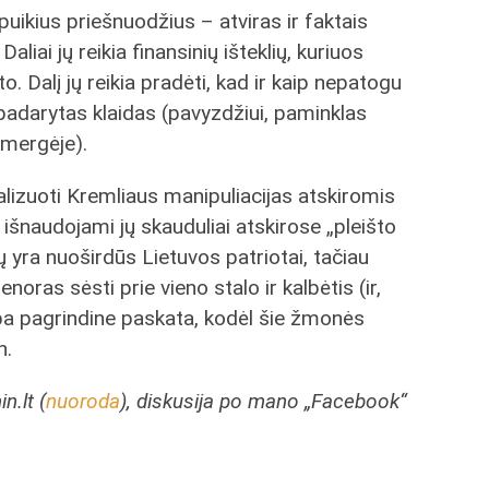
uikius priešnuodžius – atviras ir faktais
iai jų reikia finansinių išteklių, kuriuos
o. Dalį jų reikia pradėti, kad ir kaip nepatogu
padarytas klaidas (pavyzdžiui, paminklas
kmergėje).
tralizuoti Kremliaus manipuliacijas atskiromis
šnaudojami jų skauduliai atskirose „pleišto
ų yra nuoširdūs Lietuvos patriotai, tačiau
oras sėsti prie vieno stalo ir kalbėtis (ir,
ampa pagrindine paskata, kodėl šie žmonės
n.
.lt (
nuoroda
), diskusija po mano „Facebook“