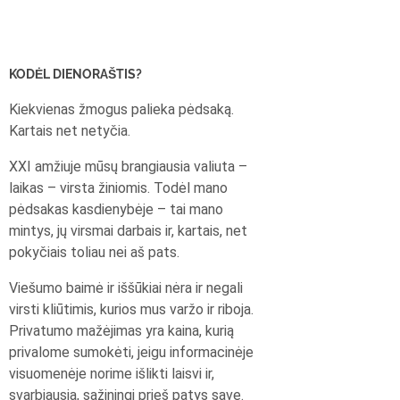
KODĖL DIENORAŠTIS?
Kiekvienas žmogus palieka pėdsaką.
Kartais net netyčia.
XXI amžiuje mūsų brangiausia valiuta –
laikas – virsta žiniomis. Todėl mano
pėdsakas kasdienybėje – tai mano
mintys, jų virsmai darbais ir, kartais, net
pokyčiais toliau nei aš pats.
Viešumo baimė ir iššūkiai nėra ir negali
virsti kliūtimis, kurios mus varžo ir riboja.
Privatumo mažėjimas yra kaina, kurią
privalome sumokėti, jeigu informacinėje
visuomenėje norime išlikti laisvi ir,
svarbiausia, sąžiningi prieš patys save.