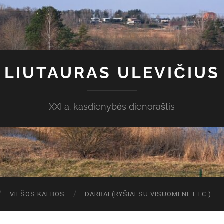
LIUTAURAS ULEVIČIUS
XXI a. kasdienybės dienoraštis
VIEŠOS KALBOS
DARBAI (RYŠIAI SU VISUOMENE ETC.)