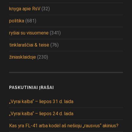
knyga apie RsV
(32)
politika
(681)
ryšiai su visuomene
(341)
tinklaraščiai & teisė
(76)
žiniasklaidoje
(230)
PASKUTINIAI ĮRAŠAI
„Vyrai kalba“ – liepos 31 d. laida
„Vyrai kalba“ – liepos 24 d. laida
Kas yra FL-41 arba kodėl aš nešioju „rausvus“ akinius?