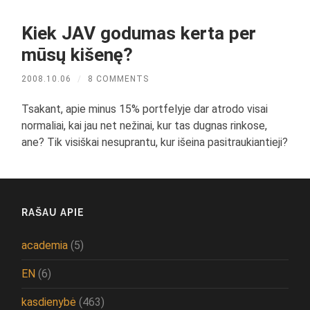
Kiek JAV godumas kerta per
mūsų kišenę?
2008.10.06
/
8 COMMENTS
Tsakant, apie minus 15% portfelyje dar atrodo visai
normaliai, kai jau net nežinai, kur tas dugnas rinkose,
ane? Tik visiškai nesuprantu, kur išeina pasitraukiantieji?
RAŠAU APIE
academia
(5)
EN
(6)
kasdienybė
(463)