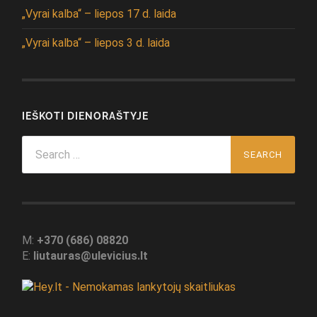
„Vyrai kalba“ – liepos 17 d. laida
„Vyrai kalba“ – liepos 3 d. laida
IEŠKOTI DIENORAŠTYJE
Search
for:
M:
+370 (686) 08820
E:
liutauras@ulevicius.lt