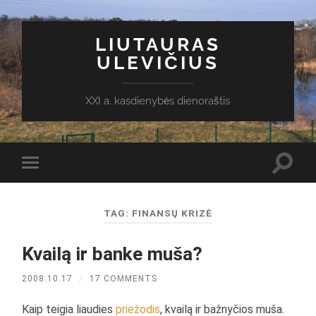
LIUTAURAS
ULEVIČIUS
XXI a. kasdienybės dienoraštis
Toggl
Toggle
search
mobile
field
menu
TAG:
FINANSŲ KRIZĖ
Kvailą ir banke muša?
2008.10.17
/
17 COMMENTS
Kaip teigia liaudies
priežodis
, kvailą ir bažnyčios muša.