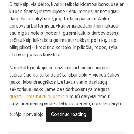
O tai kaip, vis dėlto, kvailių reikalai klostosi bankuose ar
kitose finansų institucijose? Kokį mėnesį ar net ilgiau,
daugelis atsakytume, jog įtartinai panašiai. Aišku,
agresyviai baltomis apykaklėmis padabintieji niekada
sau elgtis neleis (nebent, gujami lauk iš darbovietės),
tačiau kaip laikraščiu galima sutraiškyti politiką, taip
eilinį pilietį – kreditine kortele. Ir piliečiai, rodos, tyliai
stena iš po šios kuvaldos.
Nors kaltų ieškojimas dažniausiai baigiasi šnipštu,
tačiau šiuo kartu ta paieška labai aiški – vienos šalies
(sako, labai draugiškos Lietuvai) vieno paslaugų
sektoriaus (sako, jame besidarbuojantys mėgsta
granitu ir marmuru puoštus
rūmus) dalyviai ėmė ir
sutartinai nenuspaudė stabdžio pedalo, nors tai daryti
turėjo ir privalėjo.
Continue reading