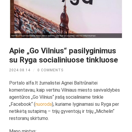
Apie „Go Vilnius“ pasilyginimus
su Ryga socialiniuose tinkluose
2024.08.14
/
0 COMMENTS
Portalo alfa.lt žurnalistei Agnei Baltrūnaitei
komentavau, kaip vertinu Vilniaus miesto savivaldybės
agentūros „Go Vilnius“ įrašą socialiniame tinkle
„Facebook“ (
nuoroda
), kuriame lyginamasi su Ryga per
netikėtą sutapimą – trijų gyventojų ir trijų „Michelin“
restoranų skirtumo.
Mano mintys: