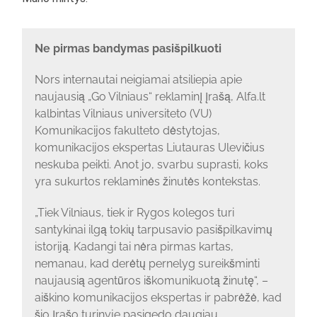
Ne pirmas bandymas pasišpilkuoti
Nors internautai neigiamai atsiliepia apie
naujausią „Go Vilniaus“ reklaminį įrašą, Alfa.lt
kalbintas Vilniaus universiteto (VU)
Komunikacijos fakulteto dėstytojas,
komunikacijos ekspertas Liutauras Ulevičius
neskuba peikti. Anot jo, svarbu suprasti, koks
yra sukurtos reklaminės žinutės kontekstas.
„Tiek Vilniaus, tiek ir Rygos kolegos turi
santykinai ilgą tokių tarpusavio pasišpilkavimų
istoriją. Kadangi tai nėra pirmas kartas,
nemanau, kad derėtų pernelyg sureikšminti
naujausią agentūros iškomunikuotą žinutę“, –
aiškino komunikacijos ekspertas ir pabrėžė, kad
šio įrašo turinyje pasigedo daugiau