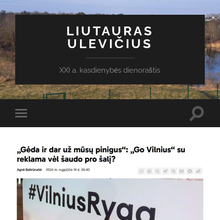
LIUTAURAS
ULEVIČIUS
XXI a. kasdienybės dienoraštis
Toggl
Toggle
search
mobile
field
menu