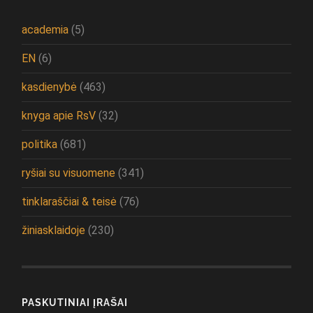
academia
(5)
EN
(6)
kasdienybė
(463)
knyga apie RsV
(32)
politika
(681)
ryšiai su visuomene
(341)
tinklaraščiai & teisė
(76)
žiniasklaidoje
(230)
PASKUTINIAI ĮRAŠAI