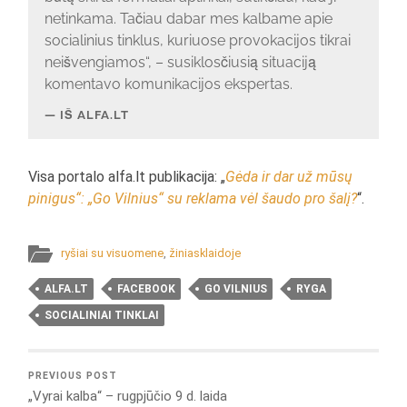
netinkama. Tačiau dabar mes kalbame apie
socialinius tinklus, kuriuose provokacijos tikrai
neišvengiamos“, – susiklosčiusią situaciją
komentavo komunikacijos ekspertas.
IŠ ALFA.LT
Visa portalo alfa.lt publikacija: „
Gėda ir dar už mūsų
pinigus“: „Go Vilnius“ su reklama vėl šaudo pro šalį?
“.
ryšiai su visuomene
,
žiniasklaidoje
ALFA.LT
FACEBOOK
GO VILNIUS
RYGA
SOCIALINIAI TINKLAI
PREVIOUS POST
„Vyrai kalba“ – rugpjūčio 9 d. laida