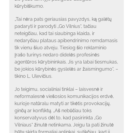
kūrybiškumo.
„Tai nėra pats geriausias pavyzdys, ką galėtų
padaryti ir parodyti „Go Vilnius“, tačiau
neteigčiau, kad tai siaubinga klaida, ir
nedaryčiau plataus apibendrinimo remdamasis
tik vienu šiuo atveju. Tiesiog šio reklaminio
įrašo turinys nedaro didelės profesinės
agentūros kūrybininkais. Jis yra labai tiesmukas,
be jokios kūrybinės gyslelės ar žaismingumo“, –
tikino L. Ulevičius.
Jo teigimu, socialiniai tinklai – laisvesnė ir
neformalesnė viešosios komunikacijos erdvė,
kurioje natūralu matyti ar tikėtis provokacijų,
ginčų ar konfliktų. „Aš nebūčiau toks
konservatyvus dėl to, kad pasirinkta „Go
Vilniaus“ žinutė netinkama. Jeigu ta pati žinutė
būtų skirta formaliai aplinkai, sutikčiau, kad ji