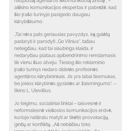
naujausią agentūros iškomunikuotą žinutę“, –
aiškino komunikacijos ekspertas ir pabrėžė, kad
šio įrašo turinyje pasigedo daugiau
kūrybiškumo.
„Tai nėra pats geriausias pavyzdys, ką galėtų
padaryti ir parodyti „Go Vilnius“, tačiau
neteigčiau, kad tai siaubinga klaida, ir
nedaryčiau plataus apibendrinimo remdamasis
tik vienu šiuo atveju. Tiesiog šio reklaminio
įrašo turinys nedaro didelės profesinės
agentūros kūrybininkais. Jis yra labai tiesmukas,
be jokios kūrybinės gyslelės ar žaismingumo“, –
tikino L. Ulevičius.
Jo teigimu, socialiniai tinklai – laisvesnė ir
neformalesnė viešosios komunikacijos erdvė,
kurioje natūralu matyti ar tikėtis provokacijų,
ginčų ar konfliktų. „Aš nebūčiau toks