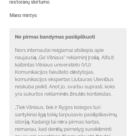
restoranų skirtumo.
Mano mintys:
Ne pirmas bandymas pasišpilkuoti
Nors internautai neigiamai atsiliepia apie
naujausią „Go Vilniaus“ reklaminį įrašą, Alfa.lt
kalbintas Vilniaus universiteto (VU)
Komunikacijos fakulteto dėstytojas,
komunikacijos ekspertas Liutauras Ulevičius
neskuba peikti. Anot jo, svarbu suprasti, koks
yra sukurtos reklaminės žinutės kontekstas.
„Tiek Vilniaus, tiek ir Rygos kolegos turi
santykinai ilgą tokių tarpusavio pasišpilkavimų
istoriją. Kadangi tai nėra pirmas kartas,
nemanau, kad derėtų pernelyg sureikšminti