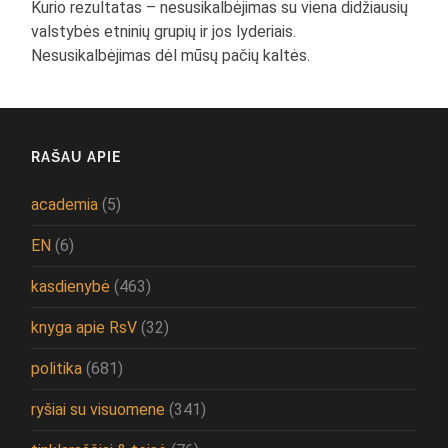
Kurio rezultatas – nesusikalbėjimas su viena didžiausių
valstybės etninių grupių ir jos lyderiais.
Nesusikalbėjimas dėl mūsų pačių kaltės.
RAŠAU APIE
academia
(5)
EN
(6)
kasdienybė
(463)
knyga apie RsV
(32)
politika
(681)
ryšiai su visuomene
(341)