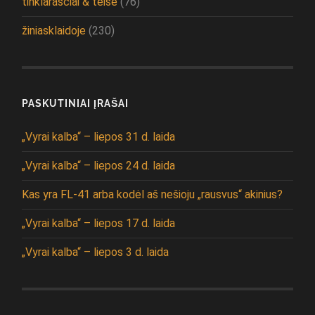
tinklaraščiai & teisė
(76)
žiniasklaidoje
(230)
PASKUTINIAI ĮRAŠAI
„Vyrai kalba“ – liepos 31 d. laida
„Vyrai kalba“ – liepos 24 d. laida
Kas yra FL-41 arba kodėl aš nešioju „rausvus“ akinius?
„Vyrai kalba“ – liepos 17 d. laida
„Vyrai kalba“ – liepos 3 d. laida