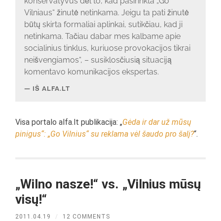
konservatyvus dėl to, kad pasirinkta „Go
Vilniaus“ žinutė netinkama. Jeigu ta pati žinutė
būtų skirta formaliai aplinkai, sutikčiau, kad ji
netinkama. Tačiau dabar mes kalbame apie
socialinius tinklus, kuriuose provokacijos tikrai
neišvengiamos“, – susiklosčiusią situaciją
komentavo komunikacijos ekspertas.
IŠ ALFA.LT
Visa portalo alfa.lt publikacija: „
Gėda ir dar už mūsų
pinigus“: „Go Vilnius“ su reklama vėl šaudo pro šalį?
“.
„Wilno nasze!“ vs. „Vilnius mūsų
visų!“
2011.04.19
/
12 COMMENTS