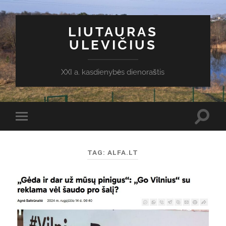
LIUTAURAS
ULEVIČIUS
XXI a. kasdienybės dienoraštis
Toggl
Toggle
search
mobile
field
menu
TAG:
ALFA.LT