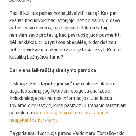
Tad iš kur tas paikas noras „išvalyti“ tautą? Kas per
kvailas nesusivokimas istorijoje, net ne šalies, o savo
paties, savo šeimos, savo giminės? Ar mes taip
nemylim savo protėvių, kad pasiruošę juos pasmerkti
dėl lenkiškos ar lotyniškos abėcėlės, o dar dažniau –
dėl lietuviškai nemokančio ar negalinčio rašyti Romos
katalikų bažnyčios tarno?
Dar viena laikraščių skaitymo pamoka
Diskusija „kas į ką integruosis“ man sukelia tik eilinį
apgailestavimą, jog lietuviai nesugeba analizuoti
žiniasklaidoje platinamos informacijos. Juo labiau –
tokiame dienraštyje, kuris pasižymi ultranacionalistiniais
pareiškimais ir
ne kartą buvo ujamas už tautinės
neapykantos kurstymą
.
Tą geriausiai iliustruoja paties Valdemaro Tomaševskio