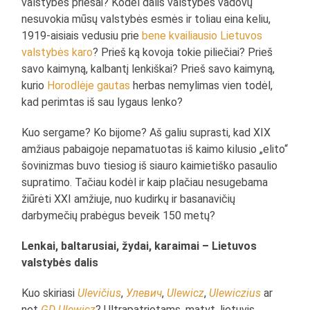
valstybės priešai? Kodėl dalis valstybės vadovų
nesuvokia mūsų valstybės esmės ir toliau eina keliu,
1919-aisiais vedusiu prie
bene kvailiausio Lietuvos
valstybės karo
? Prieš ką kovoja tokie piliečiai? Prieš
savo kaimyną, kalbantį lenkiškai? Prieš savo kaimyną,
kurio
Horodlėje gautas
herbas nemylimas vien todėl,
kad perimtas iš sau lygaus lenko?
Kuo sergame? Ko bijome? Aš galiu suprasti, kad XIX
amžiaus pabaigoje nepamatuotas iš kaimo kilusio „elito“
šovinizmas buvo tiesiog iš siauro kaimietiško pasaulio
supratimo. Tačiau kodėl ir kaip plačiau nesugebama
žiūrėti XXI amžiuje, nuo kudirkų ir basanavičių
darbymečių prabėgus beveik 150 metų?
Lenkai, baltarusiai, žydai, karaimai – Lietuvos
valstybės dalis
Kuo skiriasi
Ulevičius
,
Улевич
,
Ulewicz
,
Ulewiczius
ar
net
GD Ulewicz
? Ultrapatriotams, matyt, lietuvis