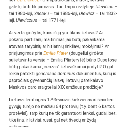
galėtų būti tik pirmasis. Tuo tarpu realybėje
Ulevičius
–
tai 1980-ieji,
Улевич
– tai 1886-ieji,
Ulewicz
– tai 1832-
ieji,
Ulewiczius
– tai 1771-ieji.
Ar verta ginčytis, kuris iš jų yra tikras lietuvis? Ar
pokario partizanų maitinimas jau būtų pakankama
atsvara tarybinių ar hitlerinių rinkliavų mokėjimui? Ar
prisijungimas prie
Emilia Plater
(daugeliui girdėta
sulietuvinta versija – Emilija Pliaterytė) būrio Dusetose
būtų pakankama „cenzas“ lietuviškumui įrodyti? O gal
reikia patekti
generosus dominus
dokumentus, kurių iš
papročiais gyvenančių laisvų lietuvių pareikalavo
Maskvos caro sraigteliai XIX amžiaus pradžioje?
Lietuvai lemtingais 1795-aisiais kiekvienas iš šiandien
gyvųjų turėjo ne mažiau 64 protėvių (t.y. bent 6 kartos
protėviai), tarp kurių ne tik garantuoti lenkai, gudai, bet,
tikėtina, ir latviai, rusai, gal net švedų ar žydų
palikuonys.