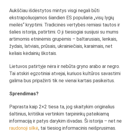
Aukščiau išdėstytos mintys visgi negali būti
ekstrapoliuojamos šiandien ES populiaria „visų lygių
meilės“ kryptimi. Tradicinės vertybės remiasi tautos ir
šalies istorija, patirtimi. O ji tiesiogiai susijusi su mums
artimomis etninėmis grupėmis – baltarusiais, lenkais,
žydais, latviais, prūsais, ukrainiečiais, karaimais, net
keliais kėdainių škotais.
Lietuvos patirtyje nėra ir nebūta gryno arabo ar negro.
Tai atskiri egzotiniai atvejai, kuriuos kultūros savastimi
galima bus pripažinti tik ne vienai kartais pasikeitus.
Sprendimas?
Paprasta kaip 2×2 tiesa ta, jog skaitykim originalius
šaltinius, kritiškai vertinkim tarpininkų pateikiamą
informaciją ir patys darykim išvadas. Ši istorija – net ne
raudonoji silkė
, tai tiesiog informacinis neišprusimas.