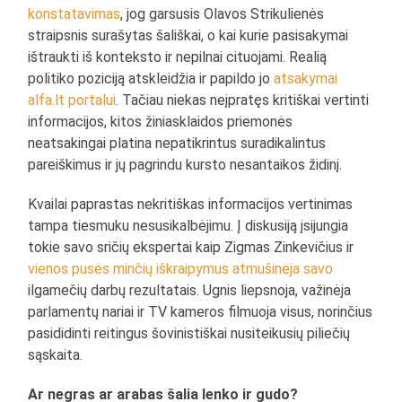
konstatavimas
, jog garsusis Olavos Strikulienės
straipsnis surašytas šališkai, o kai kurie pasisakymai
ištraukti iš konteksto ir nepilnai cituojami. Realią
politiko poziciją atskleidžia ir papildo jo
atsakymai
alfa.lt portalui
. Tačiau niekas neįpratęs kritiškai vertinti
informacijos, kitos žiniasklaidos priemonės
neatsakingai platina nepatikrintus suradikalintus
pareiškimus ir jų pagrindu kursto nesantaikos židinį.
Kvailai paprastas nekritiškas informacijos vertinimas
tampa tiesmuku nesusikalbėjimu. Į diskusiją įsijungia
tokie savo sričių ekspertai kaip Zigmas Zinkevičius ir
vienos pusės minčių iškraipymus atmušinėja savo
ilgamečių darbų rezultatais. Ugnis liepsnoja, važinėja
parlamentų nariai ir TV kameros filmuoja visus, norinčius
pasididinti reitingus šovinistiškai nusiteikusių piliečių
sąskaita.
Ar negras ar arabas šalia lenko ir gudo?