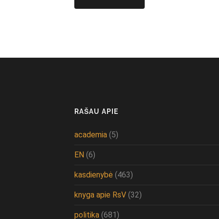
RAŠAU APIE
academia
(5)
EN
(6)
kasdienybė
(463)
knyga apie RsV
(32)
politika
(681)