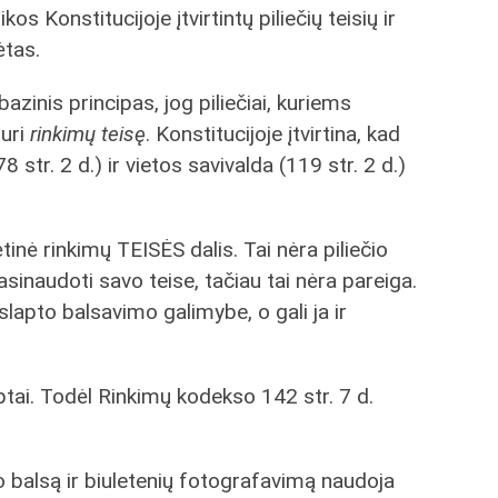
s Konstitucijoje įtvirtintų piliečių teisių ir
ėtas.
 bazinis principas, jog piliečiai, kuriems
turi
rinkimų teisę
. Konstitucijoje įtvirtina, kad
 str. 2 d.) ir vietos savivalda (119 str. 2 d.)
inė rinkimų TEISĖS dalis. Tai nėra piliečio
 pasinaudoti savo teise, tačiau tai nėra pareiga.
s slapto balsavimo galimybe, o gali ja ir
laptai. Todėl Rinkimų kodekso 142 str. 7 d.
vo balsą ir biuletenių fotografavimą naudoja