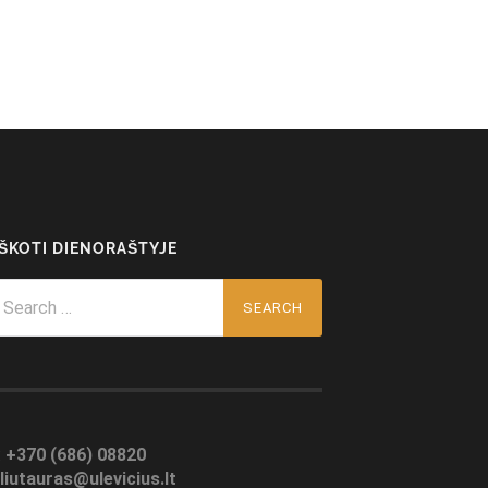
EŠKOTI DIENORAŠTYJE
arch
r:
:
+370 (686) 08820
liutauras@ulevicius.lt