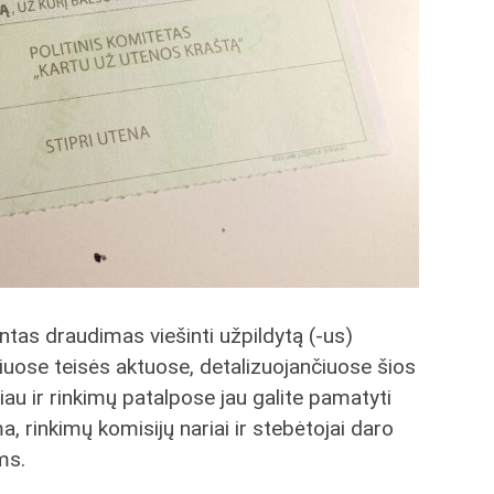
tintas draudimas viešinti užpildytą (-us)
niuose teisės aktuose, detalizuojančiuose šios
au ir rinkimų patalpose jau galite pamatyti
, rinkimų komisijų nariai ir stebėtojai daro
ms.