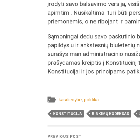
įrodyti savo balsavimo versiją, visiš
apimtimi. Nusikaltimai turi būti pe
priemonėmis, o ne ribojant ir pamina
Sąmoningai dedu savo paskutinio bal
papildysiu ir ankstesnių biuletenių
surašys man administracinio nusiže
prašydamas kreiptis į Konstitucinį
Konstitucijai ir jos principams patik
kasdienybė
,
politika
KONSTITUCIJA
RINKIMŲ KODEKSAS
PREVIOUS POST