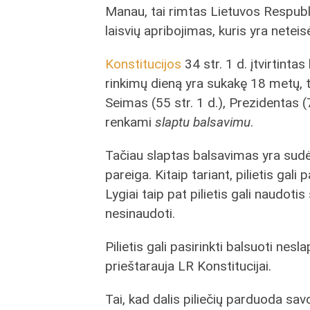
Manau, tai rimtas Lietuvos Respubliko
laisvių apribojimas, kuris yra neteis
Konstitucijos
34 str. 1 d. įtvirtintas
rinkimų dieną yra sukakę 18 metų, 
Seimas (55 str. 1 d.), Prezidentas (78
renkami
slaptu balsavimu
.
Tačiau slaptas balsavimas yra sudėt
pareiga. Kitaip tariant, pilietis gali
Lygiai taip pat pilietis gali naudoti
nesinaudoti.
Pilietis gali pasirinkti balsuoti nes
prieštarauja LR Konstitucijai.
Tai, kad dalis piliečių parduoda sa