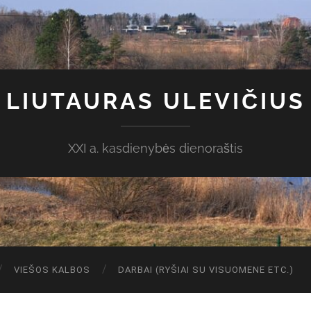
LIUTAURAS ULEVIČIUS
XXI a. kasdienybės dienoraštis
VIEŠOS KALBOS
DARBAI (RYŠIAI SU VISUOMENE ETC.)