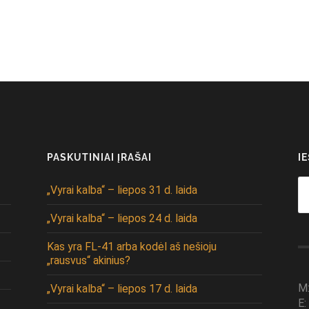
PASKUTINIAI ĮRAŠAI
I
Se
„Vyrai kalba“ – liepos 31 d. laida
fo
„Vyrai kalba“ – liepos 24 d. laida
Kas yra FL-41 arba kodėl aš nešioju
„rausvus“ akinius?
M
„Vyrai kalba“ – liepos 17 d. laida
E: