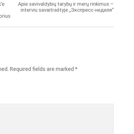
’e
Apie savivaldybių tarybų ir merų rinkimus –
interviu savaitraštyje „Экспресс-неделя“
orius
hed.
Required fields are marked
*