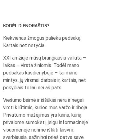
KODĖL DIENORAŠTIS?
Kiekvienas žmogus palieka pėdsaką.
Kartais net netyčia.
XXI amžiuje mūsų brangiausia valiuta –
laikas – virsta žiniomis. Todėl mano
pėdsakas kasdienybėje – tai mano
mintys, jų virsmai darbais ir, kartais, net
pokyčiais toliau nei aš pats.
Viešumo baimė ir iššūkiai nėra ir negali
virsti kliūtimis, kurios mus varžo ir riboja.
Privatumo mažėjimas yra kaina, kurią
privalome sumokėti, jeigu informacinėje
visuomenėje norime išlikti laisvi ir,
svarbiausia, sąžiningi prieš patys save.