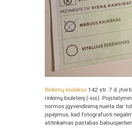
Rinkimų kodekso
142 str. 7 d. įtvir
rinkimų biuletenį (-ius). Poįstatymi
normos įgyvendinimą nueita dar toli
įspėjimus, kad fotografuoti negalima
atitinkamas pastabas balsuojantie