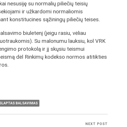
kai nesusiję su normalių piliečių teisių
rsekiojami ir užkardomi normaliomis
nt konstitucines sąžiningų piliečių teises.
savimo biuletenį (jeigu rasiu, vėliau
 nuotraukomis). Su malonumu lauksiu, kol VRK
ngimo protokolą ir jį skųsiu teismui
 teismą dėl Rinkimų kodekso normos atitikties
ros.
SLAPTAS BALSAVIMAS
NEXT POST