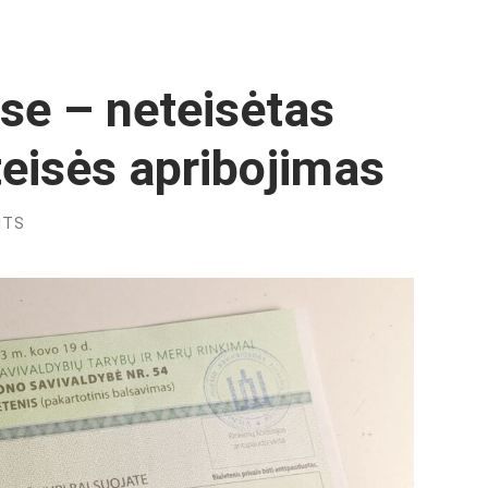
se – neteisėtas
teisės apribojimas
NTS