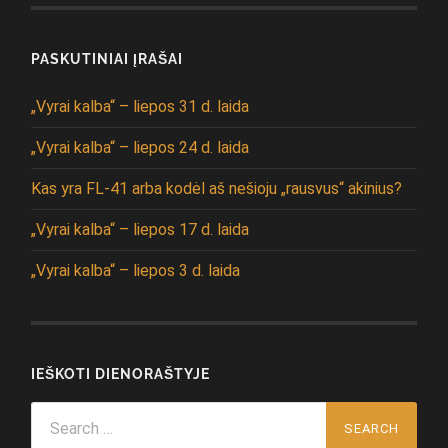
PASKUTINIAI ĮRAŠAI
„Vyrai kalba“ – liepos 31 d. laida
„Vyrai kalba“ – liepos 24 d. laida
Kas yra FL-41 arba kodėl aš nešioju „rausvus“ akinius?
„Vyrai kalba“ – liepos 17 d. laida
„Vyrai kalba“ – liepos 3 d. laida
IEŠKOTI DIENORAŠTYJE
Search
for: