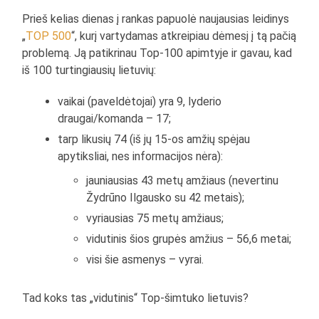
Prieš kelias dienas į rankas papuolė naujausias leidinys
„
TOP 500
“, kurį vartydamas atkreipiau dėmesį į tą pačią
problemą. Ją patikrinau Top-100 apimtyje ir gavau, kad
iš 100 turtingiausių lietuvių:
vaikai (paveldėtojai) yra 9, lyderio
draugai/komanda – 17;
tarp likusių 74 (iš jų 15-os amžių spėjau
apytiksliai, nes informacijos nėra):
jauniausias 43 metų amžiaus (nevertinu
Žydrūno Ilgausko su 42 metais);
vyriausias 75 metų amžiaus;
vidutinis šios grupės amžius – 56,6 metai;
visi šie asmenys – vyrai.
Tad koks tas „vidutinis“ Top-šimtuko lietuvis?