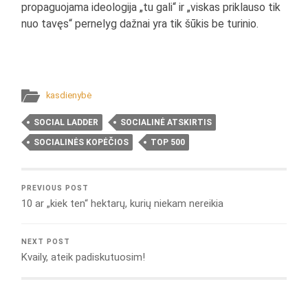
propaguojama ideologija „tu gali“ ir „viskas priklauso tik
nuo tavęs“ pernelyg dažnai yra tik šūkis be turinio.
kasdienybė
SOCIAL LADDER
SOCIALINĖ ATSKIRTIS
SOCIALINĖS KOPĖČIOS
TOP 500
PREVIOUS POST
10 ar „kiek ten“ hektarų, kurių niekam nereikia
NEXT POST
Kvaily, ateik padiskutuosim!