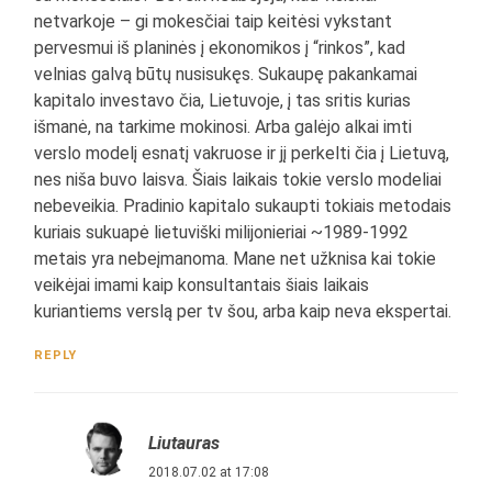
netvarkoje – gi mokesčiai taip keitėsi vykstant
pervesmui iš planinės į ekonomikos į “rinkos”, kad
velnias galvą būtų nusisukęs. Sukaupę pakankamai
kapitalo investavo čia, Lietuvoje, į tas sritis kurias
išmanė, na tarkime mokinosi. Arba galėjo alkai imti
verslo modelį esnatį vakruose ir jį perkelti čia į Lietuvą,
nes niša buvo laisva. Šiais laikais tokie verslo modeliai
nebeveikia. Pradinio kapitalo sukaupti tokiais metodais
kuriais sukuapė lietuviški milijonieriai ~1989-1992
metais yra nebeįmanoma. Mane net užknisa kai tokie
veikėjai imami kaip konsultantais šiais laikais
kuriantiems verslą per tv šou, arba kaip neva ekspertai.
REPLY
Liutauras
2018.07.02 at 17:08