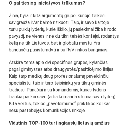
O gal tiesiog iniciatyvos trūkumas?
Žinia, byra ir kita argumentų grupė, kurioje telkėsi
savigrauža ir/ar baimė rizikuoti. Taip, ir savo kartoje
turiu puikių lyderių, kurie iškilo, jų pasiekimai žiba ir rodo
pavyzdį, ne vienas ir ne du tikri teisės korifėjai, rodantys
kelią ne tik Lietuvos, bet ir globaliu mastu. Yra
bandančių pasistumdyti ir su RsV rinkos banginiais.
Atskira tema apie dvi specifines grupes, kylančias
pagal giminystės arba draugystės/pasitikėjimo linijas.
Kaip tarp medikų daug profesionalumą paveldinčių
specialistų, taip ir tarp teisininkų yra tikrų giminės
tradicijų. Panašiai ir su komandomis, kurias lyderis
traukia paskui save (arba komanda stumia savo lyderį).
Kita vertus, tokios „paveldimumo“ praktikos kol kas
nesu pastebėjęs komunikacijos rinkoje.
Vidutinis TOP-100 turtingiausių lietuvių amžius