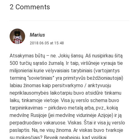
2 Comments
Marius
2018.06.05 at 15:48
Atsakymas būtų – ne. Jokių šansų. Aš nusipirkau šitą
500 turčių sąrašo žurnalą. Ir taip, viršūneje vyrauja tie
milijonieriai kurie vėlyvaisiais tarybiniais (vartojantys
terminą “sovietiniais” yra primityvūs beždžioniautojai)
labiau žinomas kaip persitvarkymo / anktyvuoju
nepriklausomybės laikotarpiu buvo atsidūrė tinkamu
laiku, tinkamoje vietoje. Visa jų verslo schema buvo
tarpininkavimas – pirkdavo metalą arba, pvz., kokią
medvilnę Rusijoje (jei medvilnę vidurinėje Azijoje) ir ją
perpadruodavo vakaruose. Viskas. Štai ir visa jų verslo
paslaptis. Na, ne visų žinoma. Ar viskas buvo tvarkoje
su mokesčiais? Beveik neabejoju, kad visiškai