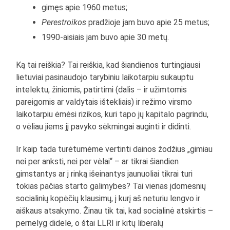
gimęs apie 1960 metus;
Perestroikos
pradžioje jam buvo apie 25 metus;
1990-aisiais jam buvo apie 30 metų.
Ką tai reiškia? Tai reiškia, kad šiandienos turtingiausi
lietuviai pasinaudojo tarybiniu laikotarpiu sukauptu
intelektu, žiniomis, patirtimi (dalis – ir užimtomis
pareigomis ar valdytais ištekliais) ir režimo virsmo
laikotarpiu ėmėsi rizikos, kuri tapo jų kapitalo pagrindu,
o vėliau jiems jį pavyko sėkmingai auginti ir didinti.
Ir kaip tada turėtumėme vertinti dainos žodžius „gimiau
nei per anksti, nei per vėlai“ – ar tikrai šiandien
gimstantys ar į rinką išeinantys jaunuoliai tikrai turi
tokias pačias starto galimybes? Tai vienas įdomesnių
socialinių kopėčių klausimų, į kurį aš neturiu lengvo ir
aiškaus atsakymo. Žinau tik tai, kad socialinė atskirtis –
pernelyg didelė, o štai LLRI ir kitų liberalų