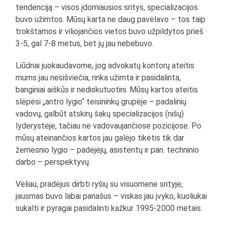
tendenciją – visos įdomiausios sritys, specializacijos
buvo užimtos. Mūsų karta ne daug pavėlavo – tos taip
trokštamos ir viliojančios vietos buvo užpildytos prieš
3-5, gal 7-8 metus, bet jų jau nebebuvo.
Liūdnai juokaudavome, jog advokatų kontorų ateitis
mums jau nesišviečia, rinka užimta ir pasidalinta,
banginiai aiškūs ir nediskutuotini. Mūsų kartos ateitis
slėpėsi „antro lygio“ teisininkų grupėje – padalinių
vadovų, galbūt atskirų šakų specializacijos (nišų)
lyderystėje, tačiau ne vadovaujančiose pozicijose. Po
mūsų ateinančios kartos jau galėjo tikėtis tik dar
žemesnio lygio – padėjėjų, asistentų ir pan. techninio
darbo – perspektyvų.
Vėliau, pradėjus dirbti ryšių su visuomene srityje,
jausmas buvo labai panašus – viskas jau įvyko, kuoliukai
sukalti ir pyragai pasidalinti kažkur 1995-2000 metais.