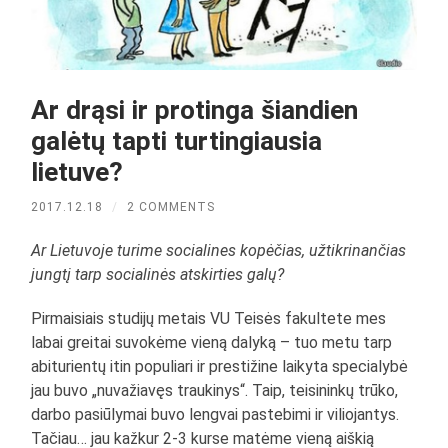
Ar drąsi ir protinga šiandien
galėtų tapti turtingiausia
lietuve?
2017.12.18
/
2 COMMENTS
Ar Lietuvoje turime socialines kopėčias, užtikrinančias
jungtį tarp socialinės atskirties galų?
Pirmaisiais studijų metais VU Teisės fakultete mes
labai greitai suvokėme vieną dalyką – tuo metu tarp
abiturientų itin populiari ir prestižine laikyta specialybė
jau buvo „nuvažiavęs traukinys“. Taip, teisininkų trūko,
darbo pasiūlymai buvo lengvai pastebimi ir viliojantys.
Tačiau… jau kažkur 2-3 kurse matėme vieną aiškią