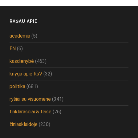
RAŠAU APIE
academia
(5)
EN
(6)
kasdienybė
(463)
knyga apie RsV
(32)
politika
(681)
ryšiai su visuomene
(341)
tinklaraščiai & teisė
(76)
žiniasklaidoje
(230)