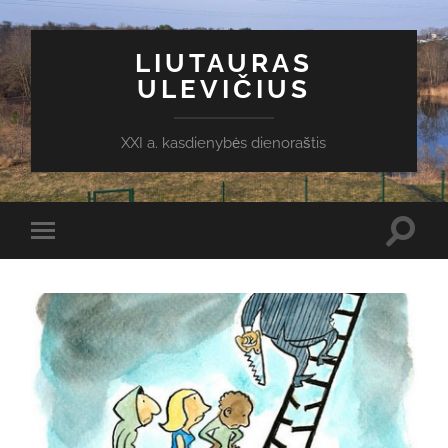
LIUTAURAS
ULEVIČIUS
XXI a. kasdienybės dienoraštis
Toggl
Toggle
search
mobile
field
menu