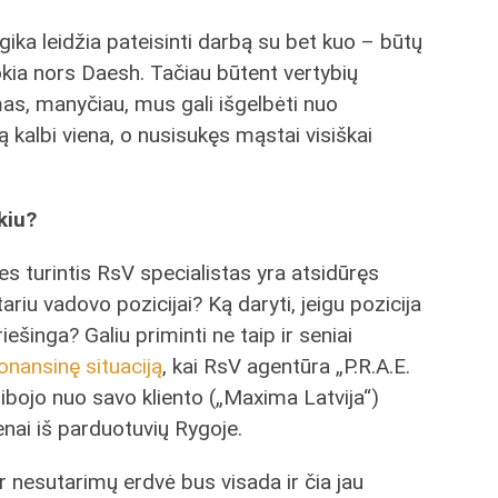
ogika leidžia pateisinti darbą su bet kuo – būtų
kokia nors Daesh. Tačiau būtent vertybių
mas, manyčiau, mus gali išgelbėti nuo
ą kalbi viena, o nusisukęs mąstai visiškai
ikiu?
es turintis RsV specialistas yra atsidūręs
tariu vadovo pozicijai? Ką daryti, jeigu pozicija
riešinga? Galiu priminti ne taip ir seniai
onansinę situaciją
, kai RsV agentūra „P.R.A.E.
ribojo nuo savo kliento („Maxima Latvija“)
nai iš parduotuvių Rygoje.
 nesutarimų erdvė bus visada ir čia jau