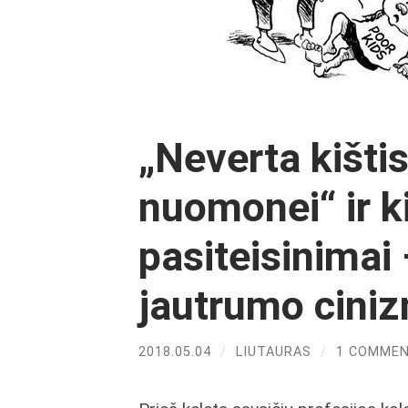
„Neverta kišti
nuomonei“ ir ki
pasiteisinimai 
jautrumo cini
2018.05.04
/
LIUTAURAS
/
1 COMME