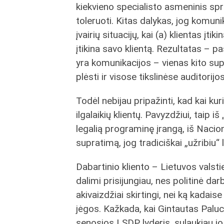
kiekvieno specialisto asmeninis spren
toleruoti. Kitas dalykas, jog komunik
įvairių situacijų, kai (a) klientas į
įtikina savo klientą. Rezultatas – 
yra komunikacijos – vienas kito su
plėsti ir visose tikslinėse auditorijo
Todėl nebijau pripažinti, kad kai k
ilgalaikių klientų. Pavyzdžiui, taip iš
legalią programinę įrangą, iš Nacio
supratimą, jog tradiciškai „užribiu“ l
Dabartinio kliento – Lietuvos valsti
dalimi prisijungiau, nes politinė da
akivaizdžiai skirtingi, nei ką kadais
jėgos. Kažkada, kai Gintautas Palu
senosios LSDP lyderis, sulaukiau 