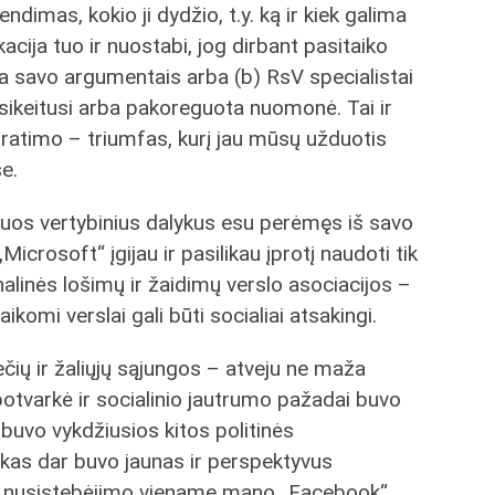
dimas, kokio ji dydžio, t.y. ką ir kiek galima
acija tuo ir nuostabi, jog dirbant pasitaiko
tikina savo argumentais arba (b) RsV specialistai
pasikeitusi arba pakoreguota nuomonė. Tai ir
pratimo – triumfas, kurį jau mūsų užduotis
se.
uriuos vertybinius dalykus esu perėmęs iš savo
 „Microsoft“ įgijau ir pasilikau įprotį naudoti tik
nalinės lošimų ir žaidimų verslo asociacijos –
aikomi verslai gali būti socialiai atsakingi.
ečių ir žaliųjų sąjungos – atveju ne maža
rbotvarkė ir socialinio jautrumo pažadai buvo
e buvo vykdžiusios kitos politinės
ckas dar buvo jaunas ir perspektyvus
jo nusistebėjimo viename mano „Facebook“