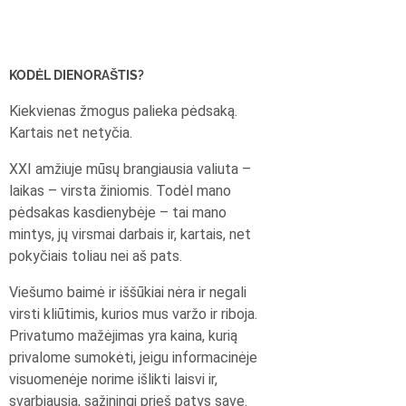
KODĖL DIENORAŠTIS?
Kiekvienas žmogus palieka pėdsaką.
Kartais net netyčia.
XXI amžiuje mūsų brangiausia valiuta –
laikas – virsta žiniomis. Todėl mano
pėdsakas kasdienybėje – tai mano
mintys, jų virsmai darbais ir, kartais, net
pokyčiais toliau nei aš pats.
Viešumo baimė ir iššūkiai nėra ir negali
virsti kliūtimis, kurios mus varžo ir riboja.
Privatumo mažėjimas yra kaina, kurią
privalome sumokėti, jeigu informacinėje
visuomenėje norime išlikti laisvi ir,
svarbiausia, sąžiningi prieš patys save.