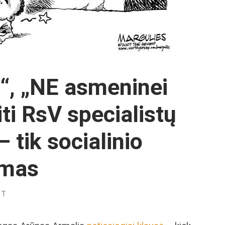
s“, „NE asmeninei
ti RsV specialistų
– tik socialinio
zmas
NT