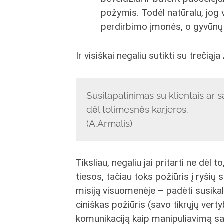
požymis. Todėl natūralu, jog
perdirbimo įmonės, o gyvūnų t
Ir visiškai negaliu sutikti su trečiąj
Susitapatinimas su klientais ar s
dėl tolimesnės karjeros.
(A.Armalis)
Tiksliau, negaliu jai pritarti ne dėl to
tiesos, tačiau toks požiūris į ryši
misiją visuomenėje – padėti susikalb
ciniškas požiūris (savo tikrųjų verty
komunikaciją kaip manipuliavimą sav