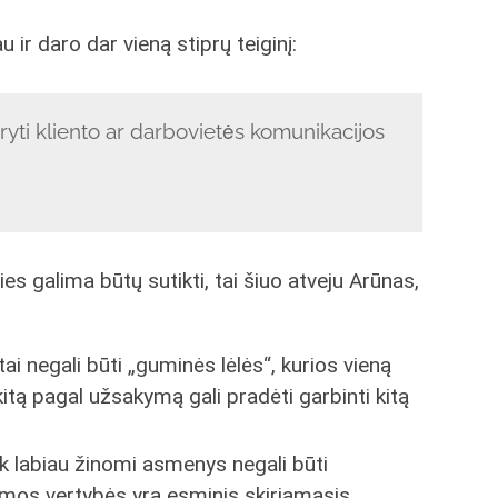
ir daro dar vieną stiprų teiginį:
ryti kliento ar darbovietės komunikacijos
s galima būtų sutikti, tai šiuo atveju Arūnas,
i negali būti „guminės lėlės“, kurios vieną
 kitą pagal užsakymą gali pradėti garbinti kitą
iek labiau žinomi asmenys negali būti
jamos vertybės yra esminis skiriamasis