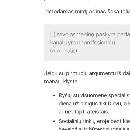
Plėtodamas mintį Arūnas šoka toliau 
[..] savo asmeninę paskyrą pada
kanalu yra neprofesionalu.
(A.Armalis)
Jeigu su pirmuoju argumentu iš dalie
manau, klysta:
Ryšių su visuomene specialista
dieną už pinigus tiki Dievu, o
ar net tapti ateistais.
Socialinių tinklų eroje bent k
beveidžiai ir būtent puoselė