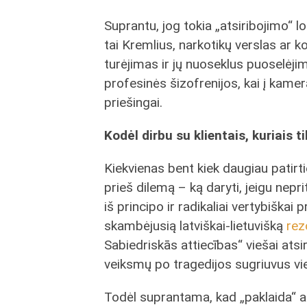
Suprantu, jog tokia „atsiribojimo“ l
tai Kremlius, narkotikų verslas ar 
turėjimas ir jų nuoseklus puoselėji
profesinės šizofrenijos, kai į kamer
priešingai.
Kodėl dirbu su klientais, kuriais t
Kiekvienas bent kiek daugiau patirti
prieš dilemą – ką daryti, jeigu nepri
iš principo ir radikaliai vertybiškai p
skambėjusią latviškai-lietuvišką
rez
Sabiedriskās attiecības“ viešai atsi
veiksmų po tragedijos sugriuvus vie
Todėl suprantama, kad „paklaida“ ar