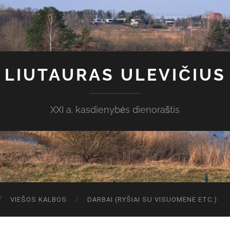
LIUTAURAS ULEVIČIUS
XXI a. kasdienybės dienoraštis
VIEŠOS KALBOS
DARBAI (RYŠIAI SU VISUOMENE ETC.)