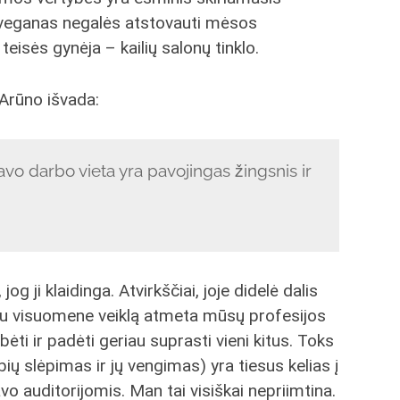
 veganas negalės atstovauti mėsos
eisės gynėja – kailių salonų tinklo.
a Arūno išvada:
avo darbo vieta yra pavojingas žingsnis ir
, jog ji klaidinga. Atvirkščiai, joje didelė dalis
ų su visuomene veiklą atmeta mūsų profesijos
ėti ir padėti geriau suprasti vieni kitus. Toks
bių slėpimas ir jų vengimas) yra tiesus kelias į
o auditorijomis. Man tai visiškai nepriimtina.