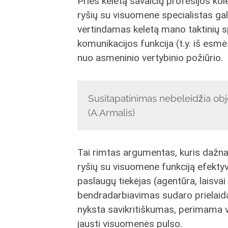
Prieš keletą savaičių profesijos k
ryšių su visuomene specialistas gali 
vertindamas keletą mano taktinių s
komunikacijos funkcija (t.y. iš esmė
nuo asmeninio vertybinio požiūrio.
Susitapatinimas nebeleidžia objek
(A.Armalis)
Tai rimtas argumentas, kuris dažnai
ryšių su visuomene funkciją efektyvi
paslaugų tiekėjas (agentūra, laisvai 
bendradarbiavimas sudaro prielaidas
nyksta savikritiškumas, perimama ve
jausti visuomenės pulso.