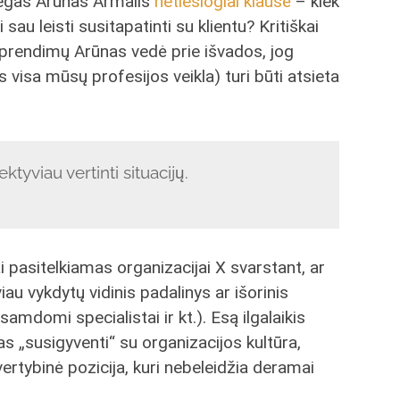
olegas Arūnas Armalis
netiesiogiai klausė
– kiek
sau leisti susitapatinti su klientu? Kritiškai
prendimų Arūnas vedė prie išvados, jog
s visa mūsų profesijos veikla) turi būti atsieta
tyviau vertinti situacijų.
 pasitelkiamas organizacijai X svarstant, ar
au vykdytų vidinis padalinys ar išorinis
samdomi specialistai ir kt.). Esą ilgalaikis
 „susigyventi“ su organizacijos kultūra,
rtybinė pozicija, kuri nebeleidžia deramai