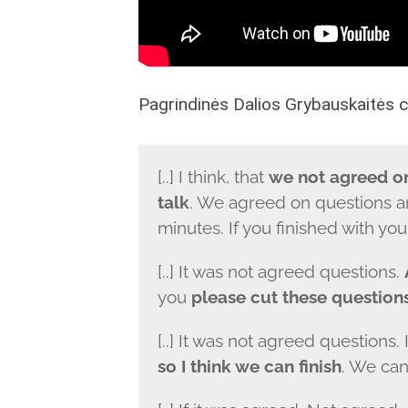
Pagrindinės Dalios Grybauskaitės c
[..] I think, that
we not agreed on
talk
. We agreed on questions a
minutes. If you finished with you
[..] It was not agreed questions.
you
please cut these question
[..] It was not agreed questions.
so I think we can finish
. We can 