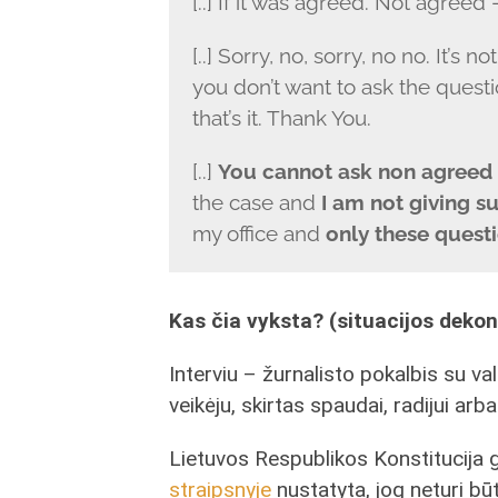
[..] If it was agreed. Not agreed –
[..] Sorry, no, sorry, no no. It’s no
you don’t want to ask the questi
that’s it. Thank You.
[..]
You cannot ask non agreed 
the case and
I am not giving s
my office and
only these quest
Kas čia vyksta? (situacijos dekon
Interviu – žurnalisto pokalbis su va
veikėju, skirtas spaudai, radijui arba 
Lietuvos Respublikos Konstitucija g
straipsnyje
nustatyta, jog neturi būt