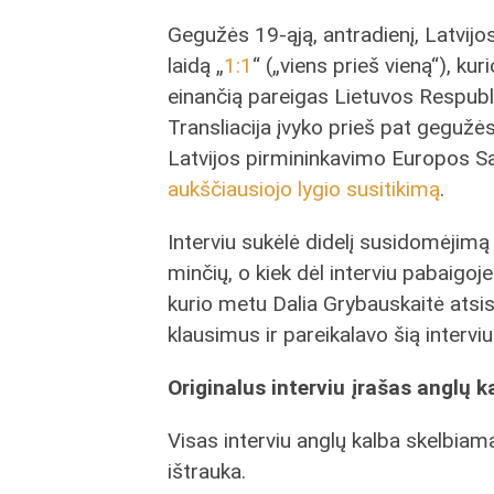
Gegužės 19-ąją, antradienį, Latvijo
laidą „
1:1
“ („viens prieš vieną“), ku
einančią pareigas Lietuvos Respubl
Transliacija įvyko prieš pat gegužė
Latvijos pirmininkavimo Europos Są
aukščiausiojo lygio susitikimą
.
Interviu sukėlė didelį susidomėjimą 
minčių, o kiek dėl interviu pabaigoj
kurio metu Dalia Grybauskaitė atsis
klausimus ir pareikalavo šią interviu 
Originalus interviu įrašas anglų k
Visas interviu anglų kalba skelbia
ištrauka.