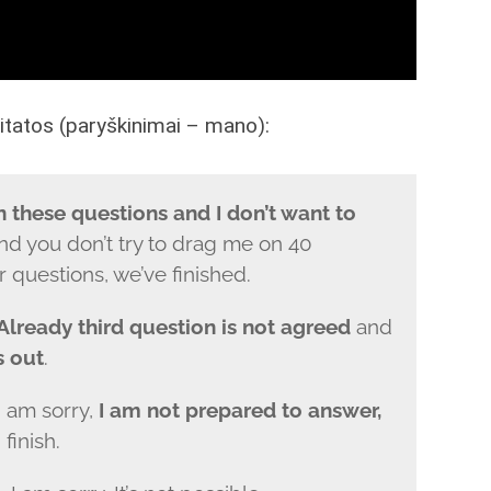
itatos (paryškinimai – mano):
 these questions and I don’t want to
nd you don’t try to drag me on 40
r questions, we’ve finished.
Already third question is not agreed
and
s out
.
 I am sorry,
I am not prepared to answer,
finish.