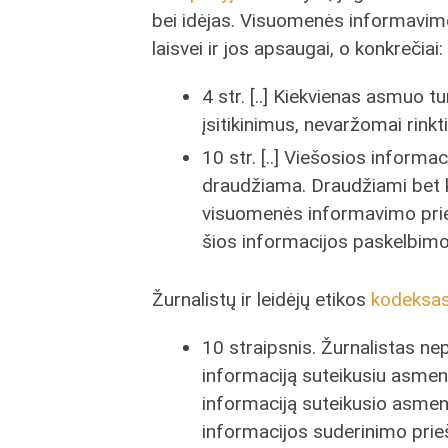
bei idėjas. Visuomenės informavi
laisvei ir jos apsaugai, o konkrečiai:
4 str. [..] Kiekvienas asmuo tur
įsitikinimus, nevaržomai rinkti, 
10 str. [..] Viešosios inform
draudžiama. Draudžiami bet ko
visuomenės informavimo prie
šios informacijos paskelbimo
Žurnalistų ir leidėjų etikos
kodeksa
10 straipsnis. Žurnalistas nep
informaciją suteikusiu asmeniu
informaciją suteikusio asmen
informacijos suderinimo prieš