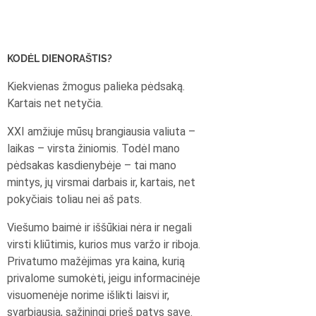
KODĖL DIENORAŠTIS?
Kiekvienas žmogus palieka pėdsaką.
Kartais net netyčia.
XXI amžiuje mūsų brangiausia valiuta –
laikas – virsta žiniomis. Todėl mano
pėdsakas kasdienybėje – tai mano
mintys, jų virsmai darbais ir, kartais, net
pokyčiais toliau nei aš pats.
Viešumo baimė ir iššūkiai nėra ir negali
virsti kliūtimis, kurios mus varžo ir riboja.
Privatumo mažėjimas yra kaina, kurią
privalome sumokėti, jeigu informacinėje
visuomenėje norime išlikti laisvi ir,
svarbiausia, sąžiningi prieš patys save.