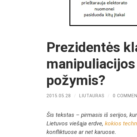
Prezidentės kl
manipuliacijos
požymis?
2015.05.28
/
LIUTAURAS
/
0 COMME
Šis tekstas – pirmasis iš serijos, ku
Lietuvos viešąja erdve,
kokios techn
konfliktuose ar net karuose.