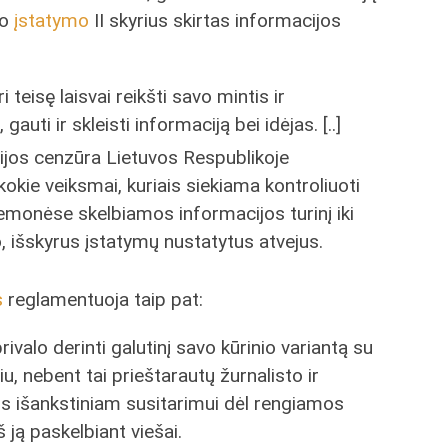
mo
įstatymo
II skyrius skirtas informacijos
i teisę laisvai reikšti savo mintis ir
gauti ir skleisti informaciją bei idėjas. [..]
acijos cenzūra Lietuvos Respublikoje
kie veiksmai, kuriais siekiama kontroliuoti
monėse skelbiamos informacijos turinį iki
, išskyrus įstatymų nustatytus atvejus.
s
reglamentuoja taip pat:
rivalo derinti galutinį savo kūrinio variantą su
, nebent tai prieštarautų žurnalisto ir
s išankstiniam susitarimui dėl rengiamos
 ją paskelbiant viešai.