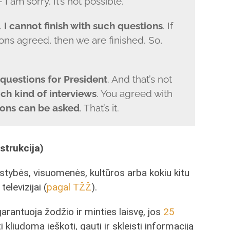
 I am sorry. It’s not possible.
t.
I cannot finish with such questions
. If
ons agreed, then we are finished. So,
questions for President
. And that’s not
uch kind of interviews
. You agreed with
ions can be asked
. That’s it.
strukcija)
lstybės, visuomenės, kultūros arba kokiu kitu
televizijai (
pagal TŽŽ
).
arantuoja žodžio ir minties laisvę, jos
25
i kliudoma ieškoti, gauti ir skleisti informaciją