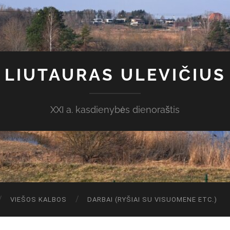
LIUTAURAS ULEVIČIUS
XXI a. kasdienybės dienoraštis
VIEŠOS KALBOS
DARBAI (RYŠIAI SU VISUOMENE ETC.)