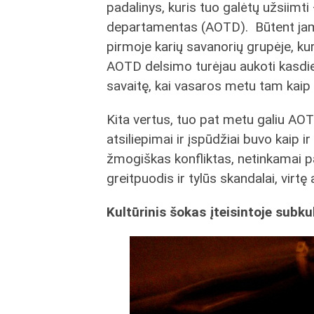
padalinys, kuris tuo galėtų užsiimti
departamentas (AOTD). Būtent jam t
pirmoje karių savanorių grupėje, k
AOTD delsimo turėjau aukoti kasdie
savaitę, kai vasaros metu tam kaip 
Kita vertus, tuo pat metu galiu AO
atsiliepimai ir įspūdžiai buvo kaip i
žmogiškas konfliktas, netinkamai pa
greitpuodis ir tylūs skandalai, virt
Kultūrinis šokas įteisintoje subku