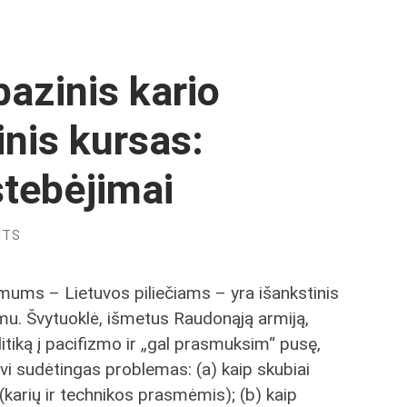
azinis kario
inis kursas:
stebėjimai
NTS
mums – Lietuvos piliečiams – yra išankstinis
mu. Švytuoklė, išmetus Raudonąją armiją,
tiką į pacifizmo ir „gal prasmuksim“ pusę,
dvi sudėtingas problemas: (a) kaip skubiai
karių ir technikos prasmėmis); (b) kaip