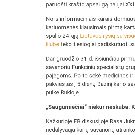
paruošti krašto apsaugą naujai XXI a
Nors informaciniais karais domiuosi
kariuomenės klausimais pirmą kartą
spalio 24-ąją
Lietuvos ryšių su vi
klube
teko tiesiogiai padiskutuoti s
Dar gruodžio 31 d. išsiunčiau pirm
savanorių Funkcinių specialistų gr
pajėgoms. Po to sekė medicinos ir A
pakviestas į 5 dienų Bazinį kario 
pulke Rukloje.
„Saugumiečiai“ niekur neskuba. 
Kažkurioje FB diskusijoje Rasa Jukne
nedalyvauja karių savanorių atrank