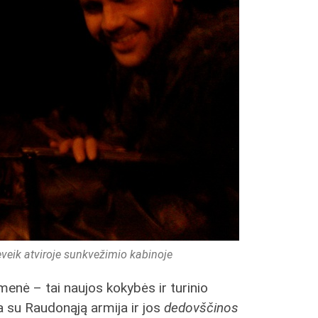
beveik atviroje sunkvežimio kabinoje
menė – tai naujos kokybės ir turinio
a su Raudonąją armija ir jos
dedovščinos