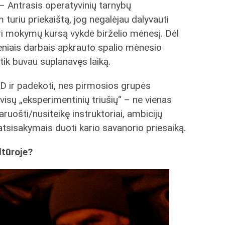
 – Antrasis operatyvinių tarnybų
uriu priekaištą, jog negalėjau dalyvauti
uri mokymų kursą vykdė birželio mėnesį. Dėl
niais darbais apkrauto spalio mėnesio
tik buvau suplanavęs laiką.
TD ir padėkoti, nes pirmosios grupės
r visų „eksperimentinių triušių“ – ne vienas
ruošti/nusiteikę instruktoriai, ambicijų
ę atsisakymais duoti kario savanorio priesaiką.
ltūroje?