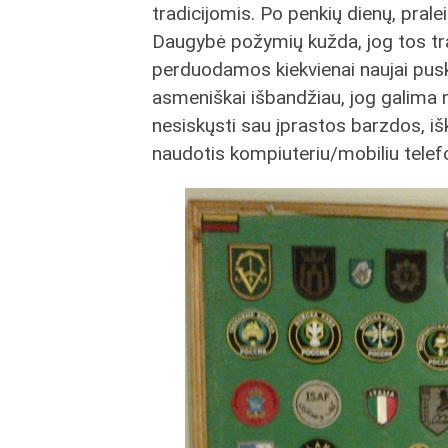
tradicijomis. Po penkių dienų, prale
Daugybė požymių kužda, jog tos tr
perduodamos kiekvienai naujai puskar
asmeniškai išbandžiau, jog galima ne
nesiskųsti sau įprastos barzdos, išk
naudotis kompiuteriu/mobiliu telef