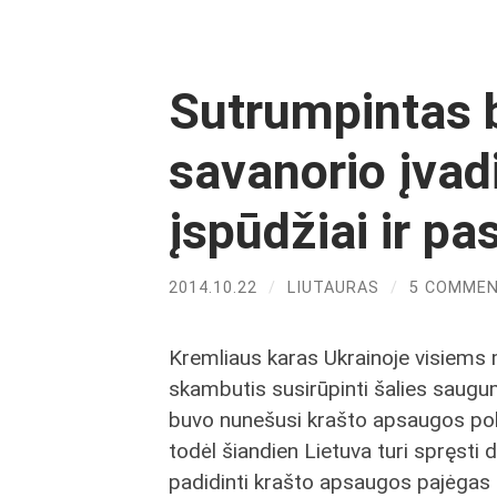
Sutrumpintas b
savanorio įvad
įspūdžiai ir pa
2014.10.22
/
LIUTAURAS
/
5 COMME
Kremliaus karas Ukrainoje visiems 
skambutis susirūpinti šalies saugu
buvo nunešusi krašto apsaugos poli
todėl šiandien Lietuva turi spręsti 
padidinti krašto apsaugos pajėgas (