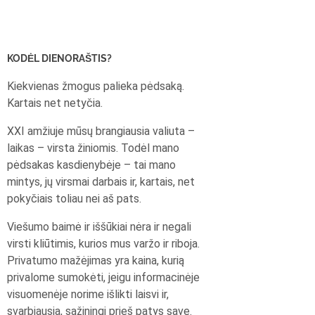
KODĖL DIENORAŠTIS?
Kiekvienas žmogus palieka pėdsaką.
Kartais net netyčia.
XXI amžiuje mūsų brangiausia valiuta –
laikas – virsta žiniomis. Todėl mano
pėdsakas kasdienybėje – tai mano
mintys, jų virsmai darbais ir, kartais, net
pokyčiais toliau nei aš pats.
Viešumo baimė ir iššūkiai nėra ir negali
virsti kliūtimis, kurios mus varžo ir riboja.
Privatumo mažėjimas yra kaina, kurią
privalome sumokėti, jeigu informacinėje
visuomenėje norime išlikti laisvi ir,
svarbiausia, sąžiningi prieš patys save.