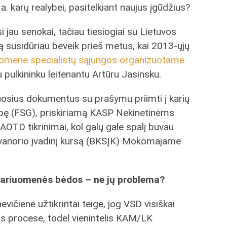
. karų realybei, pasitelkiant naujus įgūdžius?
 jau senokai, tačiau tiesiogiai su Lietuvos
 susidūriau beveik prieš metus, kai 2013-ųjų
suomene specialistų sąjungos organizuotame
u pulkininku leitenantu Artūru Jasinsku.
uosius dokumentus su prašymu priimti į karių
upę (FSG), priskiriamą KASP Nekinetinėms
OTD tikrinimai, kol galų gale spalį buvau
savanorio įvadinį kursą (BKSĮK) Mokomajame
Kariuomenės bėdos – ne jų problema?
vičienė užtikrintai teigė, jog VSD visiškai
os procese, todėl vienintelis KAM/LK