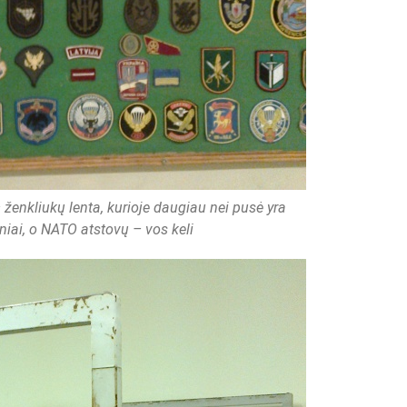
 ženkliukų lenta, kurioje daugiau nei pusė yra
iai, o NATO atstovų – vos keli