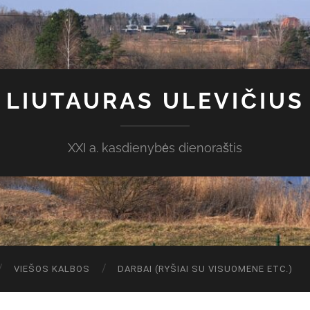
LIUTAURAS ULEVIČIUS
XXI a. kasdienybės dienoraštis
VIEŠOS KALBOS
DARBAI (RYŠIAI SU VISUOMENE ETC.)