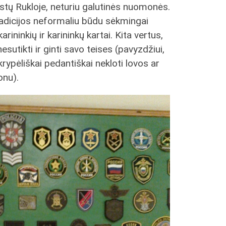
istų Rukloje, neturiu galutinės nuomonės.
adicijos neformaliu būdu sėkmingai
ininkių ir karininkų kartai. Kita vertus,
sutikti ir ginti savo teises (pavyzdžiui,
rypėliškai pedantiškai nekloti lovos ar
onu).