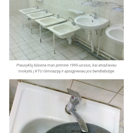
Prausyklų būsena man priminė 1995-uosius, kai atvažiavau
mokytis į KTU Gimnaziją ir apsigyvenau jos bendrabutyje