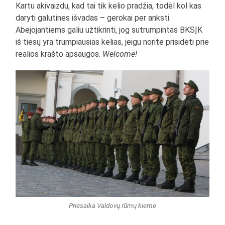
Kartu akivaizdu, kad tai tik kelio pradžia, todėl kol kas
daryti galutines išvadas – gerokai per anksti.
Abejojantiems galiu užtikrinti, jog sutrumpintas BKSĮK
iš tiesų yra trumpiausias kelias, jeigu norite prisidėti prie
realios krašto apsaugos.
Welcome!
Priesaika Valdovų rūmų kieme