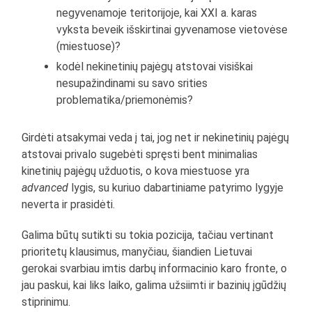
negyvenamoje teritorijoje, kai XXI a. karas
vyksta beveik išskirtinai gyvenamose vietovėse
(miestuose)?
kodėl nekinetinių pajėgų atstovai visiškai
nesupažindinami su savo srities
problematika/priemonėmis?
Girdėti atsakymai veda į tai, jog net ir nekinetinių pajėgų
atstovai privalo sugebėti spręsti bent minimalias
kinetinių pajėgų užduotis, o kova miestuose yra
advanced
lygis, su kuriuo dabartiniame patyrimo lygyje
neverta ir prasidėti.
Galima būtų sutikti su tokia pozicija, tačiau vertinant
prioritetų klausimus, manyčiau, šiandien Lietuvai
gerokai svarbiau imtis darbų informacinio karo fronte, o
jau paskui, kai liks laiko, galima užsiimti ir bazinių įgūdžių
stiprinimu.