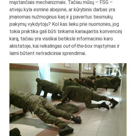
mąstančiais mechanizmais. Tačiau mūsų – FSG –
atveju kyla esminė abejonė, ar kūrybinis darbas yra
įmanomas nužmoginus karį ir jį pavertus tiesmukų
įsakymų vykdytoju? Kol kas lieku prie nuomonės, jog
tokia praktika gali būti tinkama kariaujantis konvencinį
karą, tačiau yra visiškai betikslė informacinio karo
akistatoje, kai reikalingas
out-of-the-box
mąstymas ir
laimi būtent netradiciniai sprendimai.