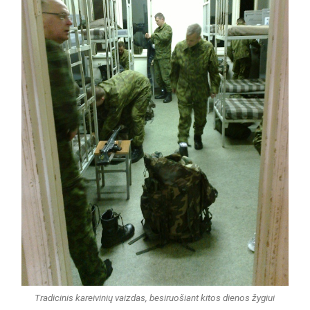
Tradicinis kareivinių vaizdas, besiruošiant kitos dienos žygiui