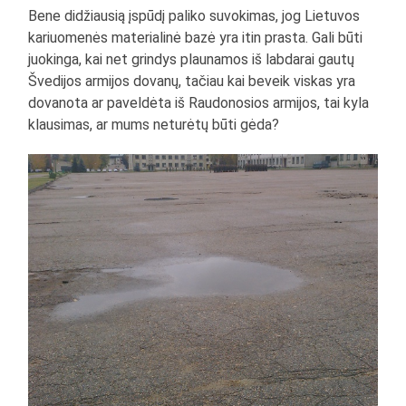
Bene didžiausią įspūdį paliko suvokimas, jog Lietuvos
kariuomenės materialinė bazė yra itin prasta. Gali būti
juokinga, kai net grindys plaunamos iš labdarai gautų
Švedijos armijos dovanų, tačiau kai beveik viskas yra
dovanota ar paveldėta iš Raudonosios armijos, tai kyla
klausimas, ar mums neturėtų būti gėda?