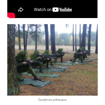
Šaudymas priklaupus