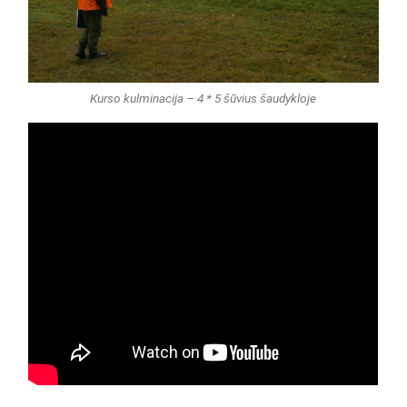
Kurso kulminacija – 4 * 5 šūvius šaudykloje