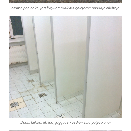
Mums pasisekė, jog žygiuoti mokytis galėjome sausoje aikšteje
Dušai laikosi tik tuo, jog juos kasdien valo patys kariai