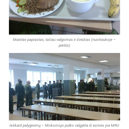
Maistas paprastas, tačiau valgomas ir šviežias (nuotraukoje –
pietūs)
Ieškant palyginimų – Mokomojo pulko valgykla iš esmės yra MRU