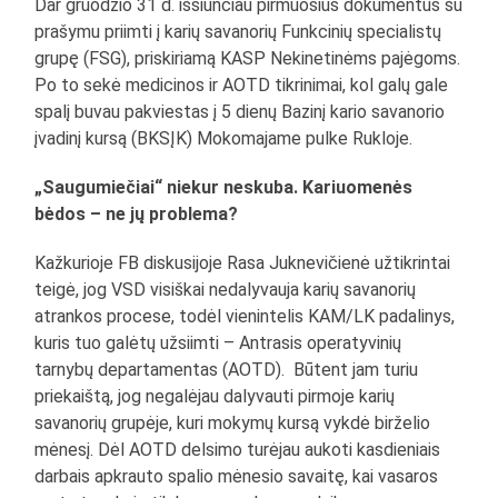
Dar gruodžio 31 d. išsiunčiau pirmuosius dokumentus su
prašymu priimti į karių savanorių Funkcinių specialistų
grupę (FSG), priskiriamą KASP Nekinetinėms pajėgoms.
Po to sekė medicinos ir AOTD tikrinimai, kol galų gale
spalį buvau pakviestas į 5 dienų Bazinį kario savanorio
įvadinį kursą (BKSĮK) Mokomajame pulke Rukloje.
„Saugumiečiai“ niekur neskuba. Kariuomenės
bėdos – ne jų problema?
Kažkurioje FB diskusijoje Rasa Juknevičienė užtikrintai
teigė, jog VSD visiškai nedalyvauja karių savanorių
atrankos procese, todėl vienintelis KAM/LK padalinys,
kuris tuo galėtų užsiimti – Antrasis operatyvinių
tarnybų departamentas (AOTD). Būtent jam turiu
priekaištą, jog negalėjau dalyvauti pirmoje karių
savanorių grupėje, kuri mokymų kursą vykdė birželio
mėnesį. Dėl AOTD delsimo turėjau aukoti kasdieniais
darbais apkrauto spalio mėnesio savaitę, kai vasaros