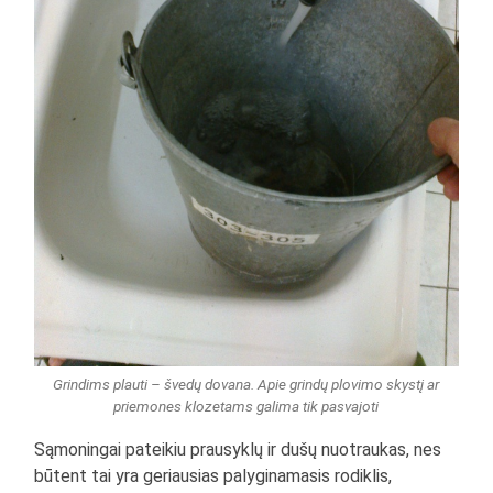
Grindims plauti – švedų dovana. Apie grindų plovimo skystį ar
priemones klozetams galima tik pasvajoti
Sąmoningai pateikiu prausyklų ir dušų nuotraukas, nes
būtent tai yra geriausias palyginamasis rodiklis,