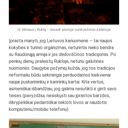
Iš Vilniaus į Ruklą – beveik atviroje sunkvežimio kabinoje
Įprasta manyti, jog Lietuvos kariuomenė – tai naujos
kokybės ir turinio organizmas, neturintis nieko bendra
su Raudonąją armija ir jos
dedovščinos
tradicijomis. Po
penkių dienų, praleistų Rukloje, neturiu galutinės
nuomonės. Daugybė požymių kužda, jog tos tradicijos
neformaliu būdu sėkmingai perduodamos kiekvienai
naujai puskarininkių ir karininkų kartai. Kita vertus,
asmeniškai išbandžiau, jog galima nesutikti ir ginti savo
teises (pavyzdžiui, nesiskųsti sau įprastos barzdos,
iškrypėliškai pedantiškai nekloti lovos ar naudotis
kompiuteriu/mobiliu telefonu).