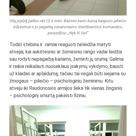
Gilų įspūdį paliko net (!) 3 mėn. Bazinio kario kursą baigusio piliečio
šūkavimai ir jo pagarbą savanoriams išreiškiančios komandos,
pavyzdžiui, „Nyk iš čia!“
Todėl stebina ir ramiai reaguoti neleidžia matyti
atvejai, kai aukštesnio ar žemesnio rango vadai leidžia
sau rodyti nepagarbą kariams, žeminti jų orumą. Galima
ir reikia reikalauti nuoseklaus įsakymų vykdymo, bausti
už klaidas ar aplaidumą, tačiau tai negali būti siejama su
žmogaus – piliečio – psichologiniu žeminimu. Kitu
atveju iki Raudonosios armijos lieka tik vienas žingsnis
– psichologinį smurtą pakeisti fiziniu.