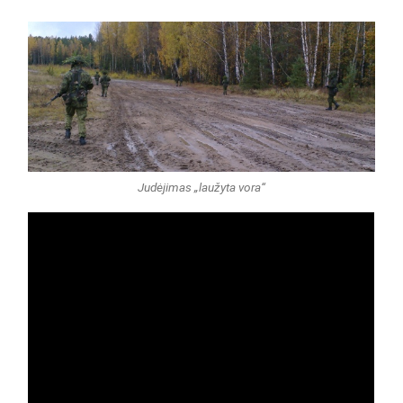
Judėjimas „laužyta vora“