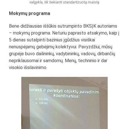
valgykla, tik tiekianti standartizuotą maistą
Mokymų programa
Bene didžiausias iššūkis sutrumpinto BKSĮK autoriams
– mokymų programa. Neturiu paprasto atsakymo, kaip į
5 dienas sutalpinti bazinius įgūdžius visiškai
nenuspėjamų gebėjimų kolektyvui. Pavyzdžiui, mūsų
grupėje buvo dailininkų, vadybininkų, vadovų, dirbančių
nepriklausomai ir samdomų. Menų, techninio ir dar
visokio išsilavinimo.