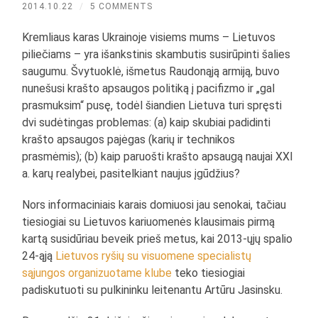
2014.10.22
/
5 COMMENTS
Kremliaus karas Ukrainoje visiems mums – Lietuvos
piliečiams – yra išankstinis skambutis susirūpinti šalies
saugumu. Švytuoklė, išmetus Raudonąją armiją, buvo
nunešusi krašto apsaugos politiką į pacifizmo ir „gal
prasmuksim“ pusę, todėl šiandien Lietuva turi spręsti
dvi sudėtingas problemas: (a) kaip skubiai padidinti
krašto apsaugos pajėgas (karių ir technikos
prasmėmis); (b) kaip paruošti krašto apsaugą naujai XXI
a. karų realybei, pasitelkiant naujus įgūdžius?
Nors informaciniais karais domiuosi jau senokai, tačiau
tiesiogiai su Lietuvos kariuomenės klausimais pirmą
kartą susidūriau beveik prieš metus, kai 2013-ųjų spalio
24-ąją
Lietuvos ryšių su visuomene specialistų
sąjungos organizuotame klube
teko tiesiogiai
padiskutuoti su pulkininku leitenantu Artūru Jasinsku.