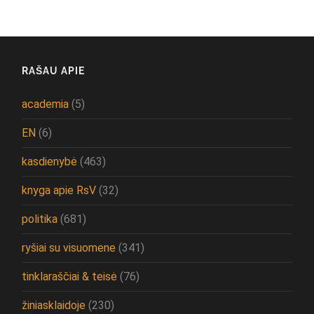
RAŠAU APIE
academia
(5)
EN
(6)
kasdienybė
(463)
knyga apie RsV
(32)
politika
(681)
ryšiai su visuomene
(341)
tinklaraščiai & teisė
(76)
žiniasklaidoje
(230)