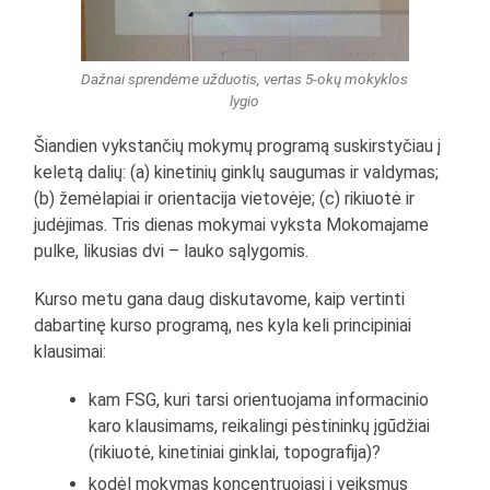
Dažnai sprendėme užduotis, vertas 5-okų mokyklos
lygio
Šiandien vykstančių mokymų programą suskirstyčiau į
keletą dalių: (a) kinetinių ginklų saugumas ir valdymas;
(b) žemėlapiai ir orientacija vietovėje; (c) rikiuotė ir
judėjimas. Tris dienas mokymai vyksta Mokomajame
pulke, likusias dvi – lauko sąlygomis.
Kurso metu gana daug diskutavome, kaip vertinti
dabartinę kurso programą, nes kyla keli principiniai
klausimai:
kam FSG, kuri tarsi orientuojama informacinio
karo klausimams, reikalingi pėstininkų įgūdžiai
(rikiuotė, kinetiniai ginklai, topografija)?
kodėl mokymas koncentruojasi į veiksmus