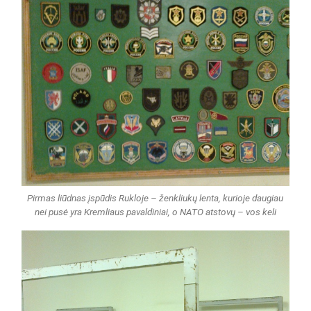
Pirmas liūdnas įspūdis Rukloje – ženkliukų lenta, kurioje daugiau
nei pusė yra Kremliaus pavaldiniai, o NATO atstovų – vos keli