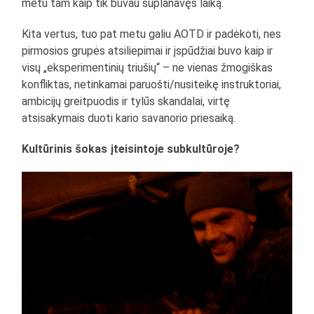
metu tam kaip tik buvau suplanavęs laiką.
Kita vertus, tuo pat metu galiu AOTD ir padėkoti, nes
pirmosios grupės atsiliepimai ir įspūdžiai buvo kaip ir
visų „eksperimentinių triušių“ – ne vienas žmogiškas
konfliktas, netinkamai paruošti/nusiteikę instruktoriai,
ambicijų greitpuodis ir tylūs skandalai, virtę
atsisakymais duoti kario savanorio priesaiką.
Kultūrinis šokas įteisintoje subkultūroje?