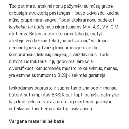
Tuo pat metu atskirai noriu pažymėti su mūsų grupe
dirbusių instruktorių pastangas – buvo akivaizdu, kad su
mūsų grupe nėra lengva. Todėl atskirai noriu padėkoti
kažkokiu tai būdu
mus iškentusiems M.V., A.S., V.V., G.M.
ir kitiems. Būtent instruktoriams teko (ir, matyt,
ateityje vis dažniau teks) „amortizatorių“ vaidmuo,
derinant įprastą tvarką kariuomenėje ir ne itin į
kompromisus linkusių naujokų įsivaizdavimus. Todėl
būtent instruktoriai ir jų gebėjimai lanksčiai
diversifikuoti kariuomenės muštro reikalavimus, manau,
yra esminė sutrumpinto BKSĮK sėkmės garantija.
Ieškodamas paprasto ir suprantamo analogo – manau,
būtent sutrumpintas BKSĮK gali tapti panašia galimybe
kaip kad siekiant vairavimo teisių eksterno galimybė
suteikiama turintiems aukštąjį išsilavinimą.
Vargana materialinė bazė