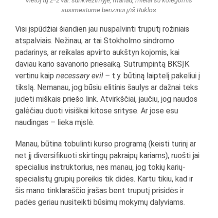
susimestume benzinui į/iš Ruklos
Visi įspūdžiai šiandien jau nuspalvinti truputį rožiniais
atspalviais. Nežinau, ar tai Stokholmo sindromo
padarinys, ar reikalas apvirto aukštyn kojomis, kai
daviau kario savanorio priesaiką. Sutrumpintą BKSĮK
vertinu kaip
necessary evil
– t.y. būtiną laiptelį pakeliui į
tikslą. Nemanau, jog būsiu elitinis šaulys ar dažnai teks
judėti miškais priešo link. Atvirkščiai, jaučiu, jog naudos
galėčiau duoti visiškai kitose srityse. Ar jose esu
naudingas – lieka mįslė.
Manau, būtina tobulinti kurso programą (keisti turinį ar
net jį diversifikuoti skirtingų pakraipų kariams), ruošti jai
specialius instruktorius, nes manau, jog tokių karių-
specialistų grupių poreikis tik didės. Kartu tikiu, kad ir
šis mano tinklaraščio įrašas bent truputį prisidės ir
padės geriau nusiteikti būsimų mokymų dalyviams.