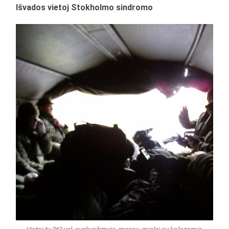
Išvados vietoj Stokholmo sindromo
Vietoj tų 2*2 val. sunkvežimyje, manau, mielai su kolegomis