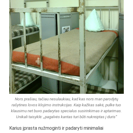
Nors prašiau, tačiau nesulaukiau, kad kas nors man parodytų
rašytines lovos klojimo instrukcijas. Kaip kažkas sakė, pulke tuo
klausimu net buvo padarytas specialus susirinkimas ir aptarimas.
Unikali taisyklė: „pagalvės kantas turi būti nukreiptas į duris“
Karius įprasta nužmoginti ir padaryti minimaliai