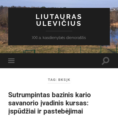
LIUTAURAS
ULEVIČIUS
XXI a. kasdienybės dienoraštis
Toggl
Toggle
search
mobile
field
menu
TAG:
BKSĮK
Sutrumpintas bazinis kario
savanorio įvadinis kursas:
įspūdžiai ir pastebėjimai