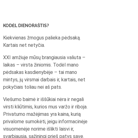
KODĖL DIENORAŠTIS?
Kiekvienas žmogus palieka pėdsaką.
Kartais net netyčia.
XXI amžiuje mūsų brangiausia valiuta –
laikas – virsta žiniomis. Todėl mano
pėdsakas kasdienybėje – tai mano
mintys, jų virsmai darbais ir, kartais, net
pokyčiais toliau nei aš pats.
Viešumo baimė ir iššūkiai nėra ir negali
virsti kliūtimis, kurios mus varžo ir riboja.
Privatumo mažėjimas yra kaina, kurią
privalome sumokėti, jeigu informacinėje
visuomenėje norime išlikti laisvi ir,
svarbiausia, sąžiningi prieš patys save.