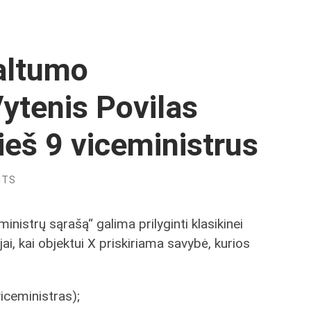
kaltumo
ytenis Povilas
ieš 9 viceministrus
NTS
ministrų sąrašą“ galima prilyginti klasikinei
ai, kai objektui X priskiriama savybė, kurios
iceministras);