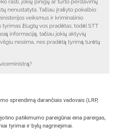
 rasti, jokių pinigų ar turto perdavimų
aktų nenustatyta. Tačiau įrašyto pokalbio
inisterijos veiksmus ir kriminalinio
s tyrimas žlugtų vos pradėtas, todėl STT
jusią informaciją, tačiau jokių aktyvių
žvilgiu nesiima, nes pradėtą tyrimą turėtų
 viceministrą?
ėjimo sprendimą darančiais vadovais (LRP,
abejotino patikimumo pareigūnai eina pareigas,
iai tyrimai ir bylų nagrinėjimai.