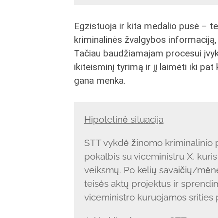
Egzistuoja ir kita medalio pusė – te
kriminalinės žvalgybos informaciją
Tačiau baudžiamajam procesui įvykti 
ikiteisminį tyrimą ir jį laimėti iki p
gana menka.
Hipotetinė situacija
STT vykdė žinomo kriminalinio p
pokalbis su viceministru X, kuri
veiksmų. Po kelių savaičių/mėnes
teisės aktų projektus ir sprendim
viceministro kuruojamos srities 