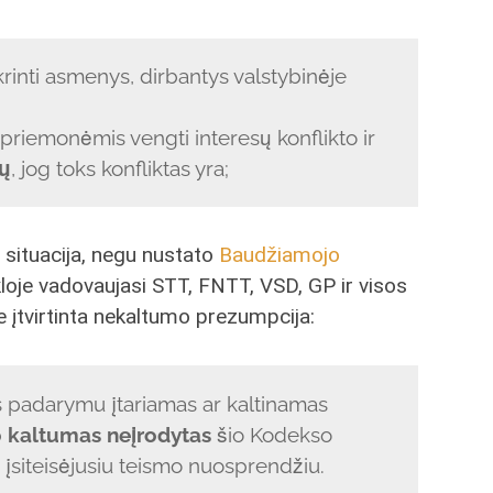
krinti asmenys, dirbantys valstybinėje
r priemonėmis vengti interesų konflikto ir
ių
, jog toks konfliktas yra;
a situacija, negu nustato
Baudžiamojo
kloje vadovaujasi STT, FNTT, VSD, GP ir visos
e įtvirtinta nekaltumo prezumpcija:
s padarymu įtariamas ar kaltinamas
o kaltumas neįrodytas
šio Kodekso
s įsiteisėjusiu teismo nuosprendžiu.