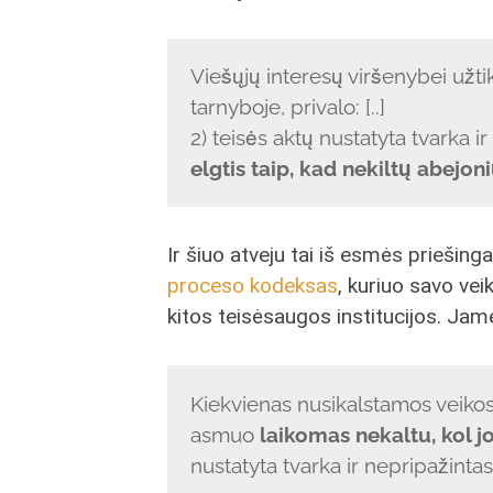
Viešųjų interesų viršenybei užti
tarnyboje, privalo: [..]
2) teisės aktų nustatyta tvarka i
elgtis taip, kad nekiltų abejon
Ir šiuo atveju tai iš esmės priešing
proceso kodeksas
, kuriuo savo vei
kitos teisėsaugos institucijos. Jam
Kiekvienas nusikalstamos veiko
asmuo
laikomas nekaltu, kol j
nustatyta tvarka ir nepripažinta