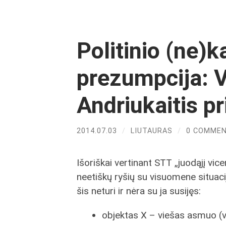
Politinio (ne)
prezumpcija: V
Andriukaitis pr
2014.07.03
/
LIUTAURAS
/
0 COMME
Išoriškai vertinant STT „juodąjį vice
neetiškų ryšių su visuomene situacij
šis neturi ir nėra su ja susijęs:
objektas X – viešas asmuo (v