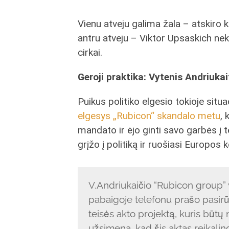
Vienu atveju galima žala – atskiro
antru atveju – Viktor Upsaskich nek
cirkai.
Geroji praktika: Vytenis Andriukai
Puikus politiko elgesio tokioje situ
elgesys „Rubicon“ skandalo metu
, 
mandato ir ėjo ginti savo garbės į 
grįžo į politiką ir ruošiasi Europos
V.Andriukaičio “Rubicon group”
pabaigoje telefonu prašo pasirūp
teisės akto projektą, kuris būtų
užsimena, kad šis aktas reikali