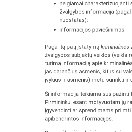
neigiamai charakterizuojanti
žvalgybos informacija (paga
nuostatas);
informacijos paviešinimas.
Pagal tą patį įstatymą
kriminalinės
žvalgybos subjektų veiklos (veikla r
turimą informaciją apie kriminalin
jas darančius asmenis, kitus su va
įvykius ir asmenis) metu surinkti i
Ši informacija teikiama susipažinti 
Pirmininkui esant motyvuotam jų ra
įgyvendinti ar sprendimams priimti
apibendrintos informacijos.