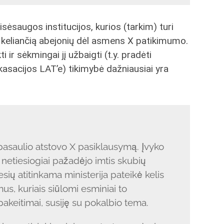
isėsaugos institucijos, kurios (tarkim) turi
, keliančią abejonių dėl asmens X patikimumo.
ir sėkmingai jį užbaigti (t.y. pradėti
at kasacijos LAT’e) tikimybė dažniausiai yra
asaulio atstovo X pasiklausymą. Įvyko
s netiesiogiai pažadėjo imtis skubių
ių atitinkama ministerija pateikė kelis
us, kuriais siūlomi esminiai to
pakeitimai, susiję su pokalbio tema.