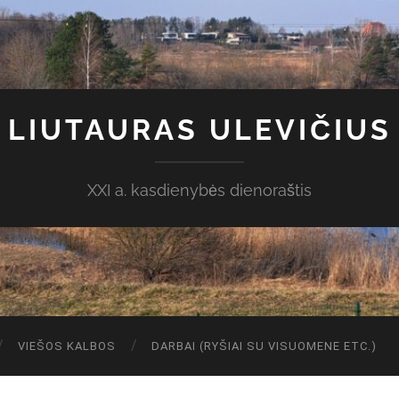
LIUTAURAS ULEVIČIUS
XXI a. kasdienybės dienoraštis
VIEŠOS KALBOS
DARBAI (RYŠIAI SU VISUOMENE ETC.)