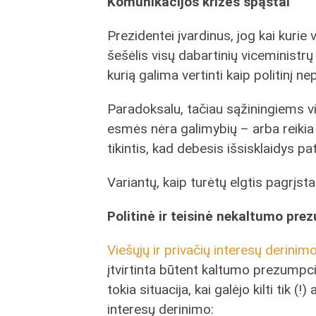
Komunikacijos krizės spąstai
Prezidentei įvardinus, jog kai kurie
šešėlis visų dabartinių viceministrų v
kurią galima vertinti kaip politinį n
Paradoksalu, tačiau sąžiningiems vi
esmės nėra galimybių – arba reikia ne
tikintis, kad debesis išsisklaidys pa
Variantų, kaip turėtų elgtis pagrįstai
Politinė ir teisinė nekaltumo pre
Viešųjų ir privačių interesų derini
įtvirtinta būtent kaltumo prezumpci
tokia situacija, kai galėjo kilti tik (
interesų derinimo: