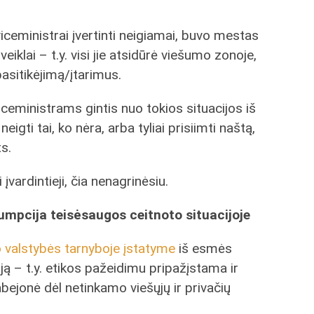
 viceministrai įvertinti neigiamai, buvo mestas
eiklai – t.y. visi jie atsidūrė viešumo zonoje,
epasitikėjimą/įtarimus.
ceministrams gintis nuo tokios situacijos iš
igti tai, ko nėra, arba tyliai prisiimti naštą,
ts.
 įvardintieji, čia nenagrinėsiu.
zumpcija teisėsaugos ceitnoto situacijoje
mo valstybės tarnyboje įstatyme
iš esmės
ją – t.y. etikos pažeidimu pripažįstama ir
!) abejonė dėl netinkamo viešųjų ir privačių