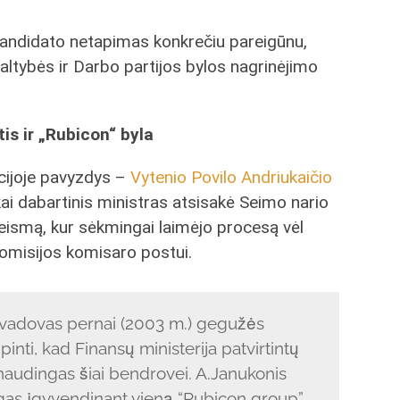
 kandidato netapimas konkrečiu pareigūnu,
altybės ir Darbo partijos bylos nagrinėjimo
tis ir „Rubicon“ byla
acijoje pavyzdys –
Vytenio Povilo Andriukaičio
kai dabartinis ministras atsisakė Seimo nario
teismą, kur sėkmingai laimėjo procesą vėl
 komisijos komisaro postui.
 vadovas pernai (2003 m.) gegužės
inti, kad Finansų ministerija patvirtintų
 naudingas šiai bendrovei. A.Janukonis
ngas įgyvendinant vieną “Rubicon group”