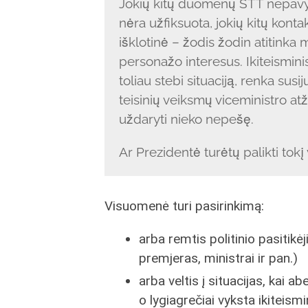
Jokių kitų duomenų STT nepavyko
nėra užfiksuota, jokių kitų kont
išklotinė – žodis žodin atitinka m
personažo interesus. Ikiteismini
toliau stebi situaciją, renka susi
teisinių veiksmų viceministro at
uždaryti nieko nepešę.
Ar Prezidentė turėtų palikti tokį
Visuomenė turi pasirinkimą:
arba remtis politinio pasitik
premjeras, ministrai ir pan.)
arba veltis į situacijas, kai 
o lygiagrečiai vyksta ikiteismin