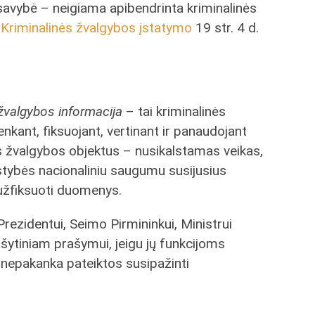
 savybė – neigiama apibendrinta kriminalinės
l
Kriminalinės žvalgybos įstatymo
19 str. 4 d.
 žvalgybos informacija
– tai kriminalinės
enkant, fiksuojant, vertinant ir panaudojant
ės žvalgybos objektus – nusikalstamas veikas,
lstybės nacionaliniu saugumu susijusius
r užfiksuoti duomenys.
Prezidentui, Seimo Pirmininkui, Ministrui
šytiniam prašymui, jeigu jų funkcijoms
 nepakanka pateiktos susipažinti