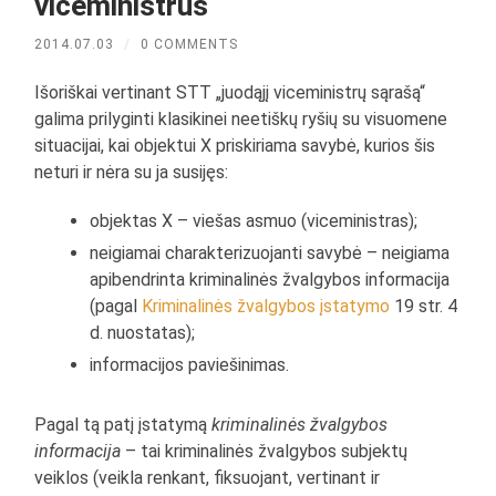
viceministrus
2014.07.03
/
0 COMMENTS
Išoriškai vertinant STT „juodąjį viceministrų sąrašą“
galima prilyginti klasikinei neetiškų ryšių su visuomene
situacijai, kai objektui X priskiriama savybė, kurios šis
neturi ir nėra su ja susijęs:
objektas X – viešas asmuo (viceministras);
neigiamai charakterizuojanti savybė – neigiama
apibendrinta kriminalinės žvalgybos informacija
(pagal
Kriminalinės žvalgybos įstatymo
19 str. 4
d. nuostatas);
informacijos paviešinimas.
Pagal tą patį įstatymą
kriminalinės žvalgybos
informacija
– tai kriminalinės žvalgybos subjektų
veiklos (veikla renkant, fiksuojant, vertinant ir