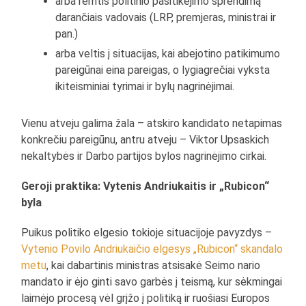
arba remtis politinio pasitikėjimo sprendimą
darančiais vadovais (LRP, premjeras, ministrai ir
pan.)
arba veltis į situacijas, kai abejotino patikimumo
pareigūnai eina pareigas, o lygiagrečiai vyksta
ikiteisminiai tyrimai ir bylų nagrinėjimai.
Vienu atveju galima žala – atskiro kandidato netapimas
konkrečiu pareigūnu, antru atveju – Viktor Upsaskich
nekaltybės ir Darbo partijos bylos nagrinėjimo cirkai.
Geroji praktika: Vytenis Andriukaitis ir „Rubicon“
byla
Puikus politiko elgesio tokioje situacijoje pavyzdys –
Vytenio Povilo Andriukaičio elgesys „Rubicon“ skandalo
metu
, kai dabartinis ministras atsisakė Seimo nario
mandato ir ėjo ginti savo garbės į teismą, kur sėkmingai
laimėjo procesą vėl grįžo į politiką ir ruošiasi Europos