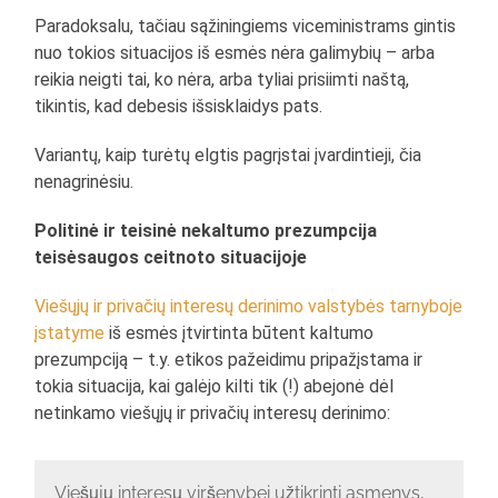
Paradoksalu, tačiau sąžiningiems viceministrams gintis
nuo tokios situacijos iš esmės nėra galimybių – arba
reikia neigti tai, ko nėra, arba tyliai prisiimti naštą,
tikintis, kad debesis išsisklaidys pats.
Variantų, kaip turėtų elgtis pagrįstai įvardintieji, čia
nenagrinėsiu.
Politinė ir teisinė nekaltumo prezumpcija
teisėsaugos ceitnoto situacijoje
Viešųjų ir privačių interesų derinimo valstybės tarnyboje
įstatyme
iš esmės įtvirtinta būtent kaltumo
prezumpciją – t.y. etikos pažeidimu pripažįstama ir
tokia situacija, kai galėjo kilti tik (!) abejonė dėl
netinkamo viešųjų ir privačių interesų derinimo:
Viešųjų interesų viršenybei užtikrinti asmenys,