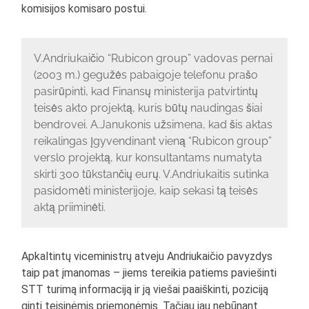
komisijos komisaro postui.
V.Andriukaičio “Rubicon group” vadovas pernai
(2003 m.) gegužės pabaigoje telefonu prašo
pasirūpinti, kad Finansų ministerija patvirtintų
teisės akto projektą, kuris būtų naudingas šiai
bendrovei. A.Janukonis užsimena, kad šis aktas
reikalingas įgyvendinant vieną “Rubicon group”
verslo projektą, kur konsultantams numatyta
skirti 300 tūkstančių eurų. V.Andriukaitis sutinka
pasidomėti ministerijoje, kaip sekasi tą teisės
aktą priiminėti.
Apkaltintų viceministrų atveju Andriukaičio pavyzdys
taip pat įmanomas – jiems tereikia patiems paviešinti
STT turimą informaciją ir ją viešai paaiškinti, poziciją
ginti teisinėmis priemonėmis. Tačiau jau nebūnant