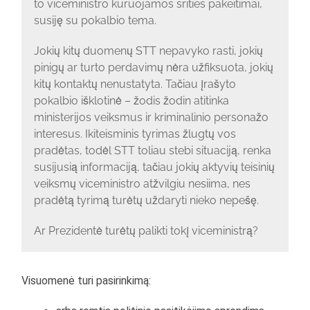
to viceministro kuruojamos srities pakeitimai,
susiję su pokalbio tema.
Jokių kitų duomenų STT nepavyko rasti, jokių
pinigų ar turto perdavimų nėra užfiksuota, jokių
kitų kontaktų nenustatyta. Tačiau įrašyto
pokalbio išklotinė – žodis žodin atitinka
ministerijos veiksmus ir kriminalinio personažo
interesus. Ikiteisminis tyrimas žlugtų vos
pradėtas, todėl STT toliau stebi situaciją, renka
susijusią informaciją, tačiau jokių aktyvių teisinių
veiksmų viceministro atžvilgiu nesiima, nes
pradėtą tyrimą turėtų uždaryti nieko nepešę.
Ar Prezidentė turėtų palikti tokį viceministrą?
Visuomenė turi pasirinkimą: