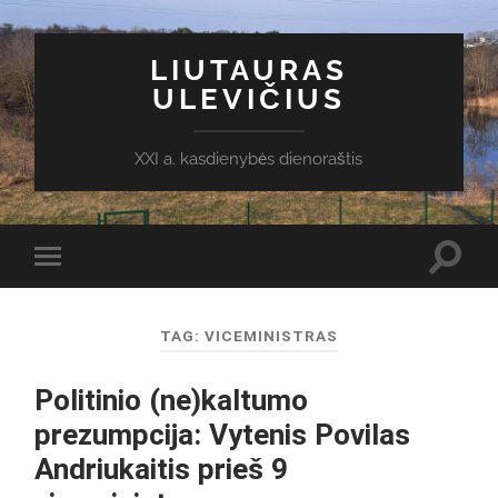
LIUTAURAS
ULEVIČIUS
XXI a. kasdienybės dienoraštis
Toggl
Toggle
search
mobile
field
menu
TAG:
VICEMINISTRAS
Politinio (ne)kaltumo
prezumpcija: Vytenis Povilas
Andriukaitis prieš 9