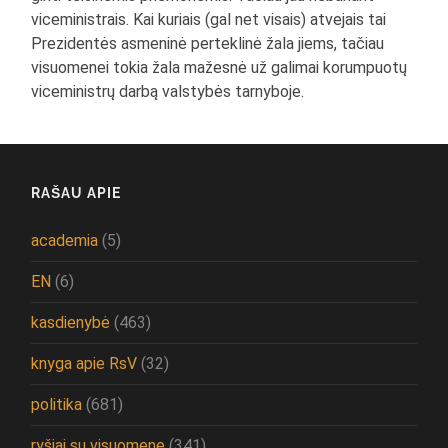
viceministrais. Kai kuriais (gal net visais) atvejais tai
Prezidentės asmeninė perteklinė žala jiems, tačiau
visuomenei tokia žala mažesnė už galimai korumpuotų
viceministrų darbą valstybės tarnyboje.
RAŠAU APIE
academia
(5)
EN
(6)
kasdienybė
(463)
knyga apie RsV
(32)
politika
(681)
ryšiai su visuomene
(341)