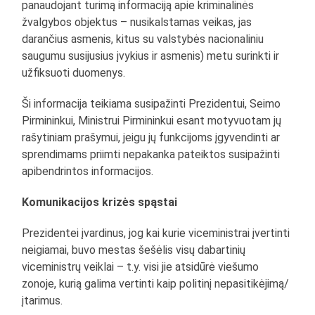
panaudojant turimą informaciją apie kriminalinės
žvalgybos objektus – nusikalstamas veikas, jas
darančius asmenis, kitus su valstybės nacionaliniu
saugumu susijusius įvykius ir asmenis) metu surinkti ir
užfiksuoti duomenys.
Ši informacija teikiama susipažinti Prezidentui, Seimo
Pirmininkui, Ministrui Pirmininkui esant motyvuotam jų
rašytiniam prašymui, jeigu jų funkcijoms įgyvendinti ar
sprendimams priimti nepakanka pateiktos susipažinti
apibendrintos informacijos.
Komunikacijos krizės spąstai
Prezidentei įvardinus, jog kai kurie viceministrai įvertinti
neigiamai, buvo mestas šešėlis visų dabartinių
viceministrų veiklai – t.y. visi jie atsidūrė viešumo
zonoje, kurią galima vertinti kaip politinį nepasitikėjimą/
įtarimus.