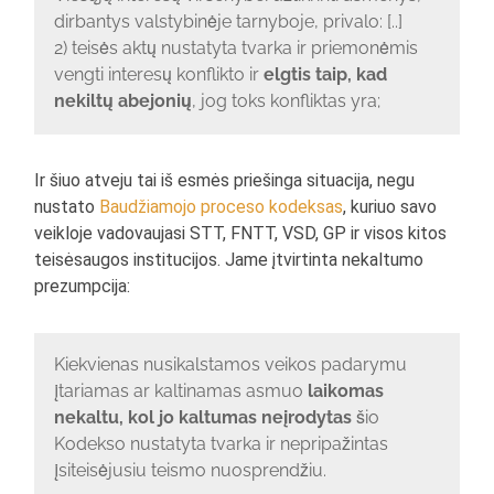
dirbantys valstybinėje tarnyboje, privalo: [..]
2) teisės aktų nustatyta tvarka ir priemonėmis
vengti interesų konflikto ir
elgtis taip, kad
nekiltų abejonių
, jog toks konfliktas yra;
Ir šiuo atveju tai iš esmės priešinga situacija, negu
nustato
Baudžiamojo proceso kodeksas
, kuriuo savo
veikloje vadovaujasi STT, FNTT, VSD, GP ir visos kitos
teisėsaugos institucijos. Jame įtvirtinta nekaltumo
prezumpcija:
Kiekvienas nusikalstamos veikos padarymu
įtariamas ar kaltinamas asmuo
laikomas
nekaltu, kol jo kaltumas neįrodytas
šio
Kodekso nustatyta tvarka ir nepripažintas
įsiteisėjusiu teismo nuosprendžiu.