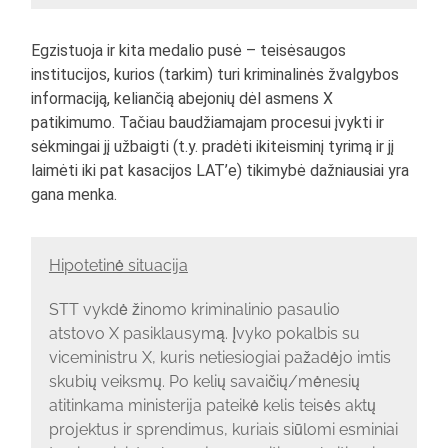
Egzistuoja ir kita medalio pusė – teisėsaugos
institucijos, kurios (tarkim) turi kriminalinės žvalgybos
informaciją, keliančią abejonių dėl asmens X
patikimumo. Tačiau baudžiamajam procesui įvykti ir
sėkmingai jį užbaigti (t.y. pradėti ikiteisminį tyrimą ir jį
laimėti iki pat kasacijos LAT’e) tikimybė dažniausiai yra
gana menka.
Hipotetinė situacija
STT vykdė žinomo kriminalinio pasaulio
atstovo X pasiklausymą. Įvyko pokalbis su
viceministru X, kuris netiesiogiai pažadėjo imtis
skubių veiksmų. Po kelių savaičių/mėnesių
atitinkama ministerija pateikė kelis teisės aktų
projektus ir sprendimus, kuriais siūlomi esminiai