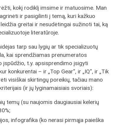
brėžti, kokį rodiklį imsime ir matuosime. Man
grinėti ir pasigilinti į temą, kuri kažkuo
eidžia greitai ir nesudėtingai sužinoti tai, ką
ecializuotoje literatūroje.
idėjas tarp sau lygių ar tik specializuotų
tada, kai sprendžiamas prenumeratos
 įspūdžio, t.y. apsisprendimo įsigyti
r konkurentai – ir „Top Gear“, ir „IQ“, ir „Tik
ėti visiškai skirtingų poreikių, tačiau mano
terijais (ir jų lyginamaisiais svoriais):
nių temų (su naujomis daugiausiai kelerių
30%;
cijos, infografika (ko nerasi pirmąja paieška