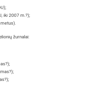
U);
, iki 2007 m.?);
 metus).
lionių žurnalai:
as?);
amas?);
as?);