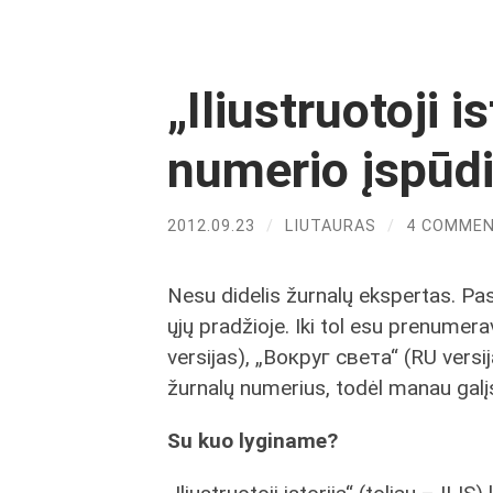
„Iliustruotoji i
numerio įspūd
2012.09.23
/
LIUTAURAS
/
4 COMME
Nesu didelis žurnalų ekspertas. Pa
ųjų pradžioje. Iki tol esu prenumera
versijas), „Вокруг света“ (RU versij
žurnalų numerius, todėl manau galįs
Su kuo lyginame?