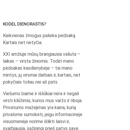
KODĖL DIENORAŠTIS?
Kiekvienas žmogus palieka pėdsaką.
Kartais net netyčia.
XXI amžiuje mūsų brangiausia valiuta –
laikas – virsta žiniomis. Todėl mano
pėdsakas kasdienybėje – tai mano
mintys, jų virsmai darbais ir, kartais, net
pokyčiais toliau nei aš pats.
Viešumo baimė ir iššūkiai nėra ir negali
virsti kliūtimis, kurios mus varžo ir riboja.
Privatumo mažėjimas yra kaina, kurią
privalome sumokėti, jeigu informacinėje
visuomenėje norime išlikti laisvi ir,
svarbiausia, sąžiningi prieš patys save.