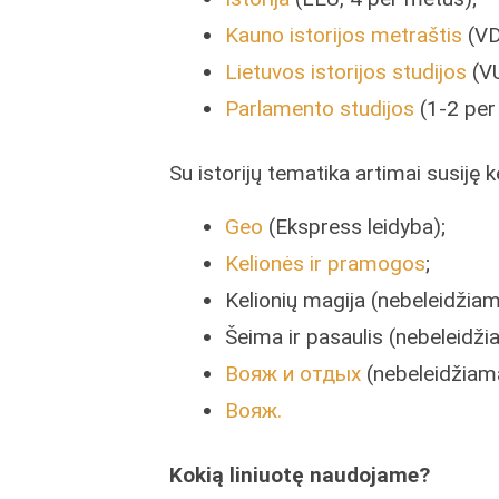
Kauno istorijos metraštis
(VD
Lietuvos istorijos studijos
(VU
Parlamento studijos
(1-2 per
Su istorijų tematika artimai susiję ke
Geo
(Ekspress leidyba);
Kelionės ir pramogos
;
Kelionių magija (nebeleidžiam
Šeima ir pasaulis (nebeleidži
Вояж и отдых
(nebeleidžiam
Вояж.
Kokią liniuotę naudojame?