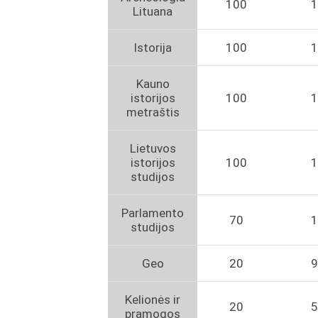
100
1
Lituana
Istorija
100
1
Kauno
istorijos
100
1
metraštis
Lietuvos
istorijos
100
1
studijos
Parlamento
70
1
studijos
Geo
20
9
Kelionės ir
20
5
pramogos