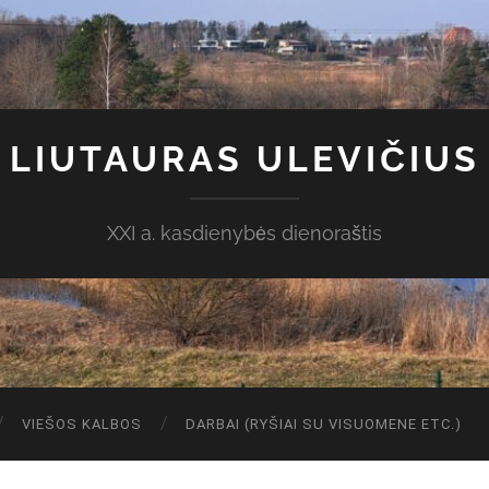
LIUTAURAS ULEVIČIUS
XXI a. kasdienybės dienoraštis
VIEŠOS KALBOS
DARBAI (RYŠIAI SU VISUOMENE ETC.)