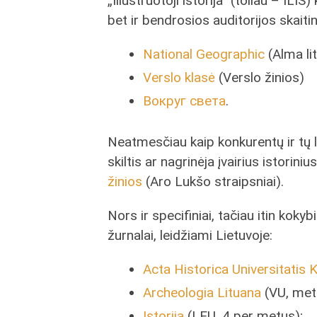
„Iliustruotoji istorija“ (toliau – IL
bet ir bendrosios auditorijos skaitin
National Geographic
(Alma lit
Verslo klasė
(Verslo žinios)
Вокруг света
.
Neatmesčiau kaip konkurentų ir tų lei
skiltis ar nagrinėja įvairius istorini
žinios
(Aro Lukšo straipsniai).
Nors ir specifiniai, tačiau itin koky
žurnalai, leidžiami Lietuvoje:
Acta Historica Universitatis 
Archeologia Lituana
(VU, meti
Istorija
(LEU, 4 per metus);