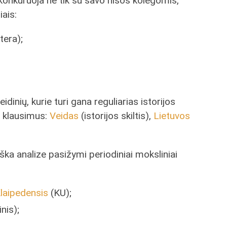
IS) konkuruoja ne tik su savo nišos kolegomis,
iais:
tera);
dinių, kurie turi gana reguliarias istorijos
us klausimus:
Veidas
(istorijos skiltis),
Lietuvos
biška analize pasižymi periodiniai moksliniai
Klaipedensis
(KU);
nis);