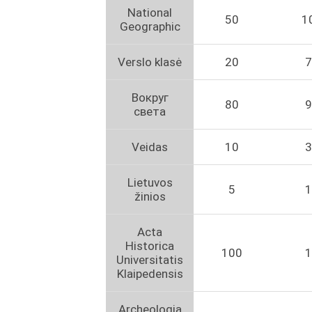
National
50
1
Geographic
Verslo klasė
20
7
Вокруг
80
9
света
Veidas
10
3
Lietuvos
5
1
žinios
Acta
Historica
100
1
Universitatis
Klaipedensis
Archeologia