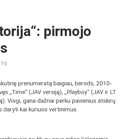
storija“: pirmojo
is
NTS
skutinę prenumeratą baigiau, berods, 2010-
vęs „Time“ (JAV versiją), „Playboy“ (JAV ir LT
ą). Visgi, gana dažnai perku pavienius atskirų
 daryti kai kuriuos vertinimus.