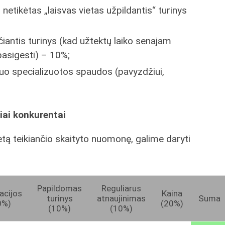
netikėtas „laisvas vietas užpildantis“ turinys
ntis turinys (kad užtektų laiko senajam
 pasigesti) – 10%;
uo specializuotos spaudos (pavyzdžiui,
niai konkurentai
tetą teikiančio skaityto nuomonę, galime daryti
Papildomas
Reguliarus
racijos
Kaina
turinys
atnaujinimas
Suma
0%)
(20%)
(10%)
(10%)