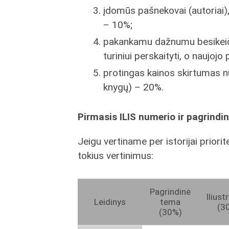
įdomūs pašnekovai (autoriai), 
– 10%;
pakankamu dažnumu besikeičia
turiniui perskaityti, o naujojo
protingas kainos skirtumas n
knygų) – 20%.
Pirmasis ILIS numerio ir pagrindi
Jeigu vertiname per istorijai priori
tokius vertinimus:
Pagrindinė
Iliust
Leidinys
tema
(3
(30%)