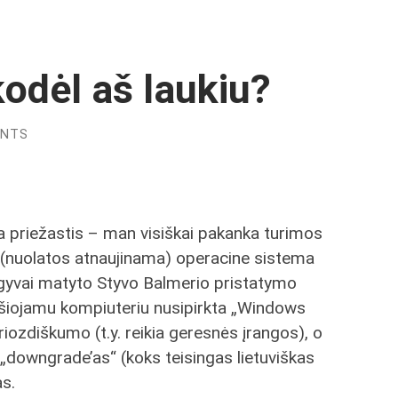
odėl aš laukiu?
ENTS
a priežastis – man visiškai pakanka turimos
 (nuolatos atnaujinama) operacine sistema
 gyvai matyto Styvo Balmerio pristatymo
ešiojamu kompiuteriu nusipirkta „Windows
riozdiškumo (t.y. reikia geresnės įrangos), o
„downgrade’as“ (koks teisingas lietuviškas
as.