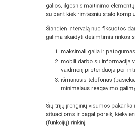
galios, ilgesnis maitinimo elementų 
su bent kiek rimtesniu stalo kompiu
Šiandien intervalą nuo fiksuotos da
galima skaidyti dešimtimis rinkos 
maksimali galia ir patogumas
mobili darbo su informacija 
vaidmenį pretenduoja perimti
išmanusis telefonas (pasiek
minimalaus reagavimo galimy
Šių trijų įrenginių visumos pakank
situacijoms ir pagal poreikį kiekvie
(funkcijų) rinkinį.