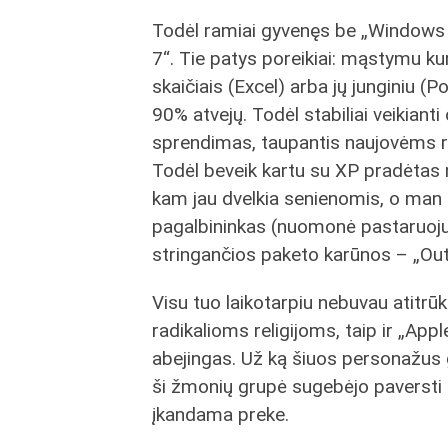
Todėl ramiai gyvenęs be „Windows
7“. Tie patys poreikiai: mąstymu k
skaičiais (Excel) arba jų junginiu 
90% atvejų. Todėl stabiliai veikianti
sprendimas, taupantis naujovėms reik
Todėl beveik kartu su XP pradėtas 
kam jau dvelkia senienomis, o man 
pagalbininkas (nuomonė pastaruoju 
stringančios paketo karūnos – „Ou
Visu tuo laikotarpiu nebuvau atitrūk
radikalioms religijoms, taip ir „Apple
abejingas. Už ką šiuos personažus ge
ši žmonių grupė sugebėjo paversti m
įkandama preke.