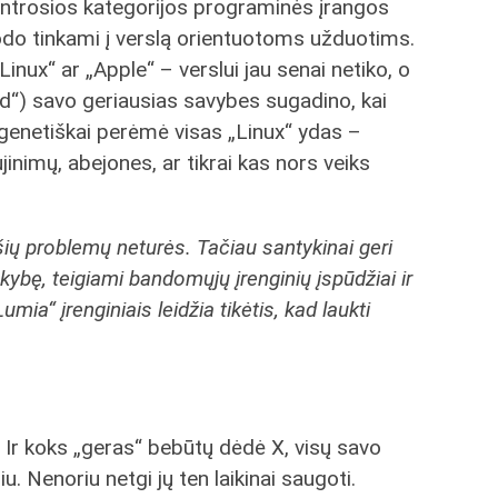
antrosios kategorijos programinės įrangos
rodo tinkami į verslą orientuotoms užduotims.
„Linux“ ar „Apple“ – verslui jau senai netiko, o
oid“) savo geriausias savybes sugadino, kai
genetiškai perėmė visas „Linux“ ydas –
jinimų, abejones, ar tikrai kas nors veiks
šių problemų neturės. Tačiau santykinai geri
ybę, teigiami bandomųjų įrenginių įspūdžiai ir
umia“ įrenginiais leidžia tikėtis, kad laukti
Ir koks „geras“ bebūtų dėdė X, visų savo
iu. Nenoriu netgi jų ten laikinai saugoti.