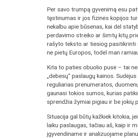
Per savo trumpą gyvenimą esu patyr
tęstinumas ir jos fizinės kopijos tu
nekalbu apie būsenas, kai dėl staty
perdavimo streiko ar šimtų kitų pri
rašyto teksto ar tiesiog pasitikrint
ne pietų Europos, todėl man ramiau,
Kita to paties obuolio pusė – tai 
„debesų“ paslaugų kainos. Sudėjus v
reguliarias prenumeratos, duomenų 
gaunasi tokios sumos, kurias pati
sprendžia žymiai pigiau ir be jokių
Situacija gal būtų kažkiek kitokia, j
laiku paslaugas, tačiau aš, kaip ir 
įgyvendiname ir analizuojame planuo