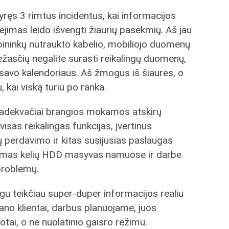
ęs 3 rimtus incidentus, kai informacijos
rėjimas leido išvengti žiaurių pasekmių. Aš jau
bininkų nutraukto kabelio, mobiliojo duomenų
ežasčių negalite surasti reikalingų duomenų,
i savo kalendoriaus. Aš žmogus iš šiaurės, o
 kai viską turiu po ranka.
neadekvačiai brangios mokamos atskirų
isas reikalingas funkcijas, įvertinus
perdavimo ir kitas susijusias paslaugas
kimas kelių HDD masyvas namuose ir darbe
 problemų.
eigu teikčiau super-duper informacijos realiu
mano klientai, darbus planuojame, juos
tai, o ne nuolatinio gaisro režimu.