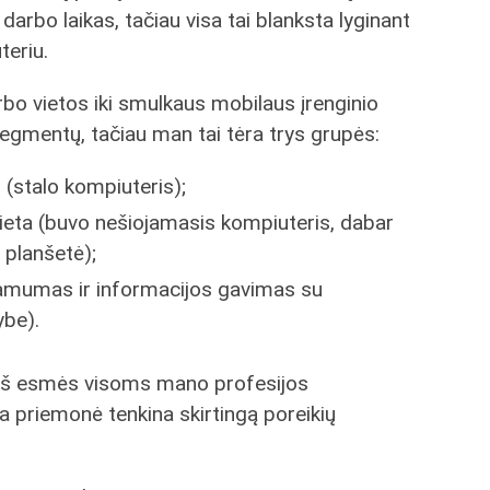
darbo laikas, tačiau visa tai blanksta lyginant
teriu.
rbo vietos iki smulkaus mobilaus įrenginio
segmentų, tačiau man tai tėra trys grupės:
 (stalo kompiuteris);
vieta (buvo nešiojamasis kompiuteris, dabar
 planšetė);
iamumas ir informacijos gavimas su
be).
a iš esmės visoms mano profesijos
na priemonė tenkina skirtingą poreikių