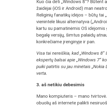
Kuo čia dėti „Windows 8“? Būtent 
žaidėjai (iOS ir Android) man neat
Religinių fanatikų idėjos – būtų tai 
vienintelė likusi alternatyva („Andr
kartu su pamatinėmis OS idėjomis 
begalę versijų, šimtus palaidų atnau
konkrečiame įrenginyje ir pan.
Visa tai nereiškia, kad „Windows 8“ 
ekspertų balsai apie „Windows 7“ kok
puiki patirtis su jau minėtais „Nokia L
verta.
3. aš netikiu debesimis
Mano kompiuteris – mano tvirtovė. 
obuolių aš internete palikti nesiruoš