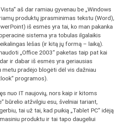
 Vista“ aš dar ramiau gyvenau be „Windows
uriamų produktų įprasminimas tekstu (Word),
(PowerPoint) iš esmės yra tai, ko man pakanka
 operacinė sistema yra tobulas ilgalaikis
alingas lėšas (ir kitą jų formą – laiką).
naudoti „Office 2003“ paketas taip pat kai
dar ir dabar iš esmės yra geriausias
metu pradėjo blogėti dėl vis dažniau
tlook“ programos).
ęs nuo IT naujovių, nors kaip ir kitoms
“ būrelio atžvilgiu esu, švelniai tariant,
rbiu, tai už tai, kad puikią „Tablet PC“ idėją
asiniu produktu ir tai tapo daugeliui