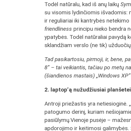
Todėl natūralu, kad iš anų laikų
Sym
su visomis lydinčiomis išvadomis: m
ir reguliariai iki kantrybės netekim
friendliness
principu nieko bendra n
ypatybės. Todėl natūraliai pavydą k
sklandžiam verslo (ne tik) užduoči
Tad pasikartosiu, pirmoji, ir, bene, 
8“ – tai veikiantis, tačiau po metų n
(šiandienos mastais) „Windows XP
2. laptop’ą nužudžiusiai planšetei
Antroji priežastis yra netiesioginė. 
patogumo derinį, kuriam nešiojamiej
pasiūlymų.Vienoje pusėje – mažesni
apdorojimo ir keitimosi galimybės.