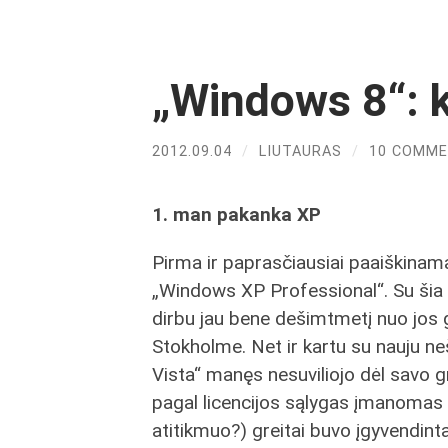
„Windows 8“: k
2012.09.04
/
LIUTAURAS
/
10 COMM
1. man pakanka XP
Pirma ir paprasčiausiai paaiškinam
„Windows XP Professional“. Su šia
dirbu jau bene dešimtmetį nuo jos
Stokholme. Net ir kartu su nauju n
Vista“ manęs nesuviliojo dėl savo g
pagal licencijos sąlygas įmanomas 
atitikmuo?) greitai buvo įgyvendint