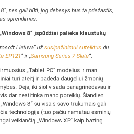
“, nes gali būti, jog debesys bus ta priežastis,
inas sprendimas.
„Windows 8“ įspūdžiai
palieka klaustukų
osoft Lietuva“ už
susipažinimui suteiktus
du
te EP121
“ ir „
Samsung Series 7 Slate
“.
pirmuosius „Tablet PC“ modelius ir man
niai turi ateitį ir padeda daugeliui žmonių
mybes. Deja, iki šiol visada panagrinėdavau ir
is dar neatitinka mano poreikių. Šiandien
s ir „Windows 8“ su visais savo trūkumais gali
nčia technologija (tuo pačiu nematau esminių
kingai veikiančią „Windows XP“ kaip bazinę