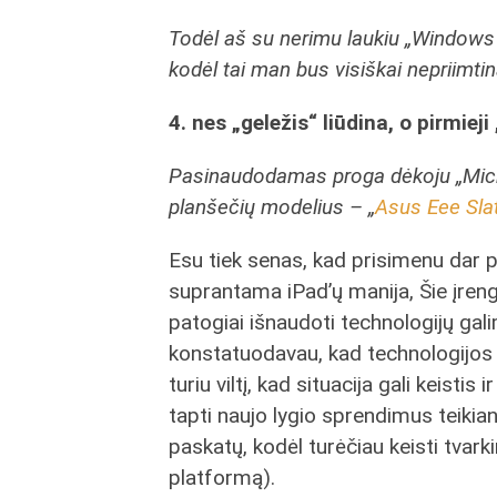
Todėl aš su nerimu laukiu „Windows 8
kodėl tai man bus visiškai nepriimt
4. nes „geležis“ liūdina, o pirmieji
Pasinaudodamas proga dėkoju „Micr
planšečių modelius – „
Asus Eee Sla
Esu tiek senas, kad prisimenu dar 
suprantama iPad’ų manija, Šie įrengi
patogiai išnaudoti technologijų gali
konstatuodavau, kad technologijos v
turiu viltį, kad situacija gali keisti
tapti naujo lygio sprendimus teikia
paskatų, kodėl turėčiau keisti tvar
platformą).