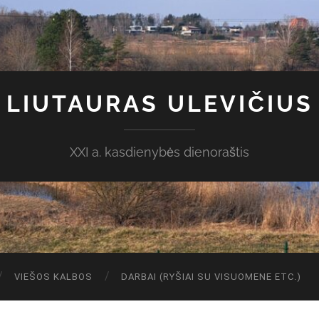
LIUTAURAS ULEVIČIUS
XXI a. kasdienybės dienoraštis
VIEŠOS KALBOS
DARBAI (RYŠIAI SU VISUOMENE ETC.)