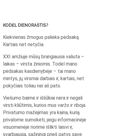
KODĖL DIENORAŠTIS?
Kiekvienas žmogus palieka pėdsaką.
Kartais net netyčia.
XXI amžiuje mūsų brangiausia valiuta –
laikas – virsta žiniomis. Todėl mano
pėdsakas kasdienybėje – tai mano
mintys, jų virsmai darbais ir, kartais, net
pokyčiais toliau nei aš pats.
Viešumo baimė ir iššūkiai nėra ir negali
virsti kliūtimis, kurios mus varžo ir riboja.
Privatumo mažėjimas yra kaina, kurią
privalome sumokėti, jeigu informacinėje
visuomenėje norime išlikti laisvi ir,
svarbiausia, sąžiningi prieš patys save.