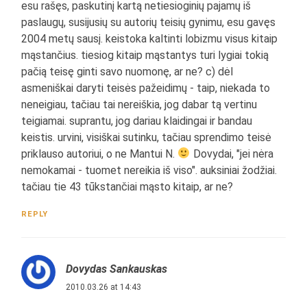
esu rašęs, paskutinį kartą netiesioginių pajamų iš
paslaugų, susijusių su autorių teisių gynimu, esu gavęs
2004 metų sausį. keistoka kaltinti lobizmu visus kitaip
mąstančius. tiesiog kitaip mąstantys turi lygiai tokią
pačią teisę ginti savo nuomonę, ar ne? c) dėl
asmeniškai daryti teisės pažeidimų - taip, niekada to
neneigiau, tačiau tai nereiškia, jog dabar tą vertinu
teigiamai. suprantu, jog dariau klaidingai ir bandau
keistis. urvini, visiškai sutinku, tačiau sprendimo teisė
priklauso autoriui, o ne Mantui N.
Dovydai, "jei nėra
nemokamai - tuomet nereikia iš viso". auksiniai žodžiai.
tačiau tie 43 tūkstančiai mąsto kitaip, ar ne?
REPLY
Dovydas Sankauskas
2010.03.26 at 14:43