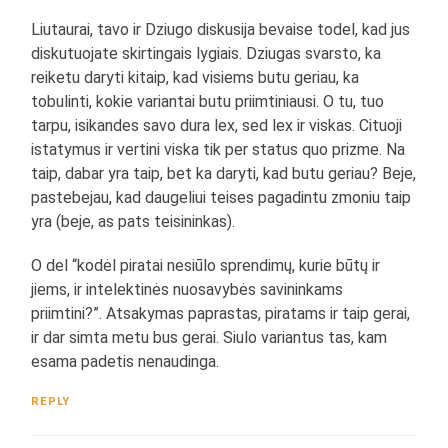
Liutaurai, tavo ir Dziugo diskusija bevaise todel, kad jus
diskutuojate skirtingais lygiais. Dziugas svarsto, ka
reiketu daryti kitaip, kad visiems butu geriau, ka
tobulinti, kokie variantai butu priimtiniausi. O tu, tuo
tarpu, isikandes savo dura lex, sed lex ir viskas. Cituoji
istatymus ir vertini viska tik per status quo prizme. Na
taip, dabar yra taip, bet ka daryti, kad butu geriau? Beje,
pastebejau, kad daugeliui teises pagadintu zmoniu taip
yra (beje, as pats teisininkas).
O del “kodėl piratai nesiūlo sprendimų, kurie būtų ir
jiems, ir intelektinės nuosavybės savininkams
priimtini?”. Atsakymas paprastas, piratams ir taip gerai,
ir dar simta metu bus gerai. Siulo variantus tas, kam
esama padetis nenaudinga.
REPLY