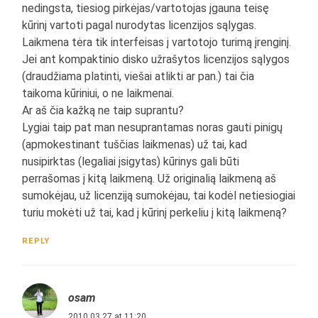
nedingsta, tiesiog pirkėjas/vartotojas įgauna teisę
kūrinį vartoti pagal nurodytas licenzijos sąlygas.
Laikmena tėra tik interfeisas į vartotojo turimą įrenginį.
Jei ant kompaktinio disko užrašytos licenzijos sąlygos
(draudžiama platinti, viešai atlikti ar pan.) tai čia
taikoma kūriniui, o ne laikmenai.
Ar aš čia kažką ne taip suprantu?
Lygiai taip pat man nesuprantamas noras gauti pinigų
(apmokestinant tuščias laikmenas) už tai, kad
nusipirktas (legaliai įsigytas) kūrinys gali būti
perrašomas į kitą laikmeną. Už originalią laikmeną aš
sumokėjau, už licenziją sumokėjau, tai kodėl netiesiogiai
turiu mokėti už tai, kad į kūrinį perkeliu į kitą laikmeną?
REPLY
osam
2010.03.27 at 11:20