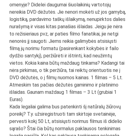
omenyje? Didelei daugumai šiuolaikinių vartotojų
nereikia DVD dėžutės. Jie nenori mokėti už jos gamybą,
logistiką, pardavimo taškų išlaikymą, nenupirktos dalies
nurašymą ir visas kitas panašias išlaidas. Jeigu jie nėra
to režisieriaus pvz, ar paties filmo fanatikai, jie netgi
nenorės jį saugoti. Jiems reikia galimybės atsisiųsti
filmą jų norimu formatu (pasirenkant kokybės ir failo
dydžio santykį), peržiūrėti ir ištrinti, kad neužimtų
vietos. Kokia kaina būtų maždaug tinkama? Kadangi tai
nėra pirkimas, o tik peržiūra, tai reiktų orientuotis ne į
DVD dėžutės, o į filmų nuomos kainas. 1 filmas – 5 Lt.
Atmeskim tas pačias dėžutės gaminimo ir platinimo
išlaidas. Gaunam maždaug 1 filmas – 3 Lt (grubiai 1
Euras).
Kada legaliai galima bus patenkinti šį natūralų žiūrovų
poreikį? T.y. užsiregistruoti tam skirtoje svetainėje,
pervesti kokį 50 Lt, atsisiųsti norimus filmus iš didelio
sąrašo? Štai čia būtų normalus paklausos tenkinimas
legalia pasiūla. Kol kas paklausa tenkinama nelegalia