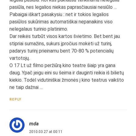
pasiūla, nes legalios niekas paprasčiausiai nesiūlo …
Pabaigai iškart pasakysiu : net ir tokios legalios
pasiūlos sukūrimas automatiškai nepanaikins viso
nelegalaus turinio platinimo.
Dar reikės turbūt visos kartos švietimo. Bet bent jau
stipriai sumažins, sukurs įpročius mokėti už turinį,
padarys turinį prieinamu bent 70-80 % potencialių
vartotojų.
O 17 Lt už filmo peržiūrą kino teatre šiaip yra gana
daug. Ypač jeigu eini su šeima ir dauginti reikia iš bilietų
kiekio. Todėl vidutiniškai žmonės į kino teatrus vaikšto
ne taip dažnai …
REPLY
mda
2010.03.27 at 00:11