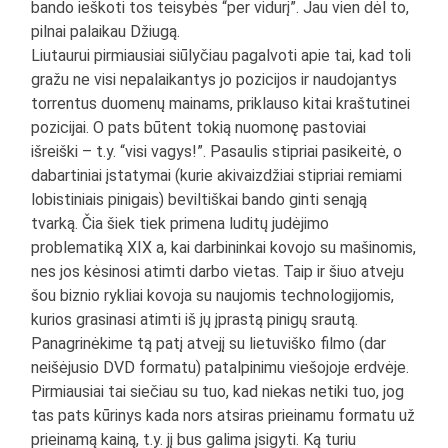
bando ieškoti tos teisybės “per vidurį”. Jau vien dėl to,
pilnai palaikau Džiugą.
Liutaurui pirmiausiai siūlyčiau pagalvoti apie tai, kad toli
gražu ne visi nepalaikantys jo pozicijos ir naudojantys
torrentus duomenų mainams, priklauso kitai kraštutinei
pozicijai. O pats būtent tokią nuomonę pastoviai
išreiški – t.y. “visi vagys!”. Pasaulis stipriai pasikeitė, o
dabartiniai įstatymai (kurie akivaizdžiai stipriai remiami
lobistiniais pinigais) beviltiškai bando ginti senąją
tvarką. Čia šiek tiek primena luditų judėjimo
problematiką XIX a, kai darbininkai kovojo su mašinomis,
nes jos kėsinosi atimti darbo vietas. Taip ir šiuo atveju
šou biznio rykliai kovoja su naujomis technologijomis,
kurios grasinasi atimti iš jų įprastą pinigų srautą.
Panagrinėkime tą patį atvejį su lietuviško filmo (dar
neišėjusio DVD formatu) patalpinimu viešojoje erdvėje.
Pirmiausiai tai siečiau su tuo, kad niekas netiki tuo, jog
tas pats kūrinys kada nors atsiras prieinamu formatu už
prieinamą kainą, t.y. jį bus galima įsigyti. Ką turiu