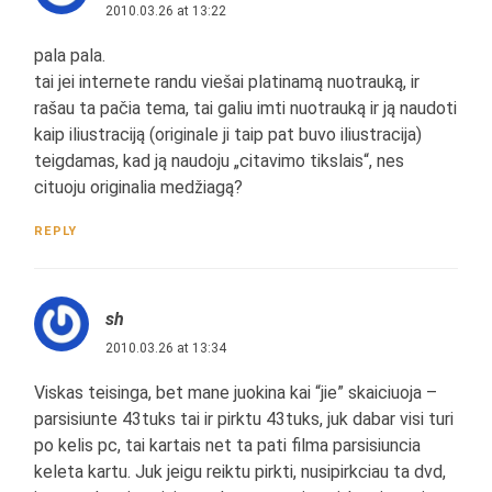
2010.03.26 at 13:22
pala pala.
tai jei internete randu viešai platinamą nuotrauką, ir
rašau ta pačia tema, tai galiu imti nuotrauką ir ją naudoti
kaip iliustraciją (originale ji taip pat buvo iliustracija)
teigdamas, kad ją naudoju „citavimo tikslais“, nes
cituoju originalia medžiagą?
REPLY
sh
2010.03.26 at 13:34
Viskas teisinga, bet mane juokina kai “jie” skaiciuoja –
parsisiunte 43tuks tai ir pirktu 43tuks, juk dabar visi turi
po kelis pc, tai kartais net ta pati filma parsisiuncia
keleta kartu. Juk jeigu reiktu pirkti, nusipirkciau ta dvd,