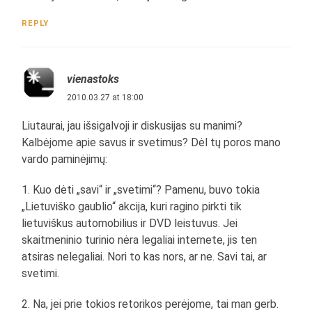
REPLY
vienastoks
2010.03.27 at 18:00
Liutaurai, jau išsigalvoji ir diskusijas su manimi?
Kalbėjome apie savus ir svetimus? Dėl tų poros mano
vardo paminėjimų:
1. Kuo dėti „savi“ ir „svetimi“? Pamenu, buvo tokia
„Lietuviško gaublio“ akcija, kuri ragino pirkti tik
lietuviškus automobilius ir DVD leistuvus. Jei
skaitmeninio turinio nėra legaliai internete, jis ten
atsiras nelegaliai. Nori to kas nors, ar ne. Savi tai, ar
svetimi.
2. Na, jei prie tokios retorikos perėjome, tai man gerb.