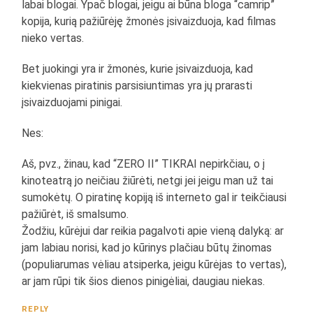
labai blogai. Ypač blogai, jeigu ai būna bloga “camrip”
kopija, kurią pažiūrėję žmonės įsivaizduoja, kad filmas
nieko vertas.
Bet juokingi yra ir žmonės, kurie įsivaizduoja, kad
kiekvienas piratinis parsisiuntimas yra jų prarasti
įsivaizduojami pinigai.
Nes:
Aš, pvz., žinau, kad “ZERO II” TIKRAI nepirkčiau, o į
kinoteatrą jo neičiau žiūrėti, netgi jei jeigu man už tai
sumokėtų. O piratinę kopiją iš interneto gal ir teikčiausi
pažiūrėt, iš smalsumo.
Žodžiu, kūrėjui dar reikia pagalvoti apie vieną dalyką: ar
jam labiau norisi, kad jo kūrinys plačiau būtų žinomas
(populiarumas vėliau atsiperka, jeigu kūrėjas to vertas),
ar jam rūpi tik šios dienos pinigėliai, daugiau niekas.
REPLY