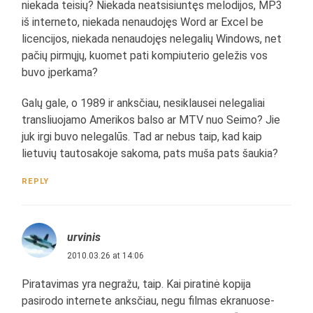
niekada teisių? Niekada neatsisiuntęs melodijos, MP3
iš interneto, niekada nenaudojęs Word ar Excel be
licencijos, niekada nenaudojęs nelegalių Windows, net
pačių pirmųjų, kuomet pati kompiuterio geležis vos
buvo įperkama?
Galų gale, o 1989 ir anksčiau, nesiklausei nelegaliai
transliuojamo Amerikos balso ar MTV nuo Seimo? Jie
juk irgi buvo nelegalūs. Tad ar nebus taip, kad kaip
lietuvių tautosakoje sakoma, pats muša pats šaukia?
REPLY
urvinis
2010.03.26 at 14:06
Piratavimas yra negražu, taip. Kai piratinė kopija
pasirodo internete anksčiau, negu filmas ekranuose-