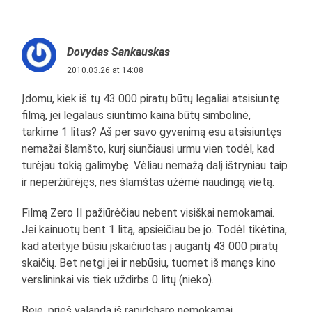
Dovydas Sankauskas
2010.03.26 at 14:08
Įdomu, kiek iš tų 43 000 piratų būtų legaliai atsisiuntę
filmą, jei legalaus siuntimo kaina būtų simbolinė,
tarkime 1 litas? Aš per savo gyvenimą esu atsisiuntęs
nemažai šlamšto, kurį siunčiausi urmu vien todėl, kad
turėjau tokią galimybę. Vėliau nemažą dalį ištryniau taip
ir neperžiūrėjęs, nes šlamštas užėmė naudingą vietą.
Filmą Zero II pažiūrėčiau nebent visiškai nemokamai.
Jei kainuotų bent 1 litą, apsieičiau be jo. Todėl tikėtina,
kad ateityje būsiu įskaičiuotas į augantį 43 000 piratų
skaičių. Bet netgi jei ir nebūsiu, tuomet iš manęs kino
verslininkai vis tiek uždirbs 0 litų (nieko).
Beje, prieš valandą iš rapidshare nemokamai