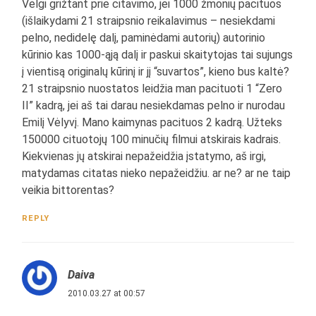
Vėlgi grižtant prie citavimo, jei 1000 žmonių pacituos
(išlaikydami 21 straipsnio reikalavimus – nesiekdami
pelno, nedidelę dalį, paminėdami autorių) autorinio
kūrinio kas 1000-ąją dalį ir paskui skaitytojas tai sujungs
į vientisą originalų kūrinį ir jį “suvartos”, kieno bus kaltė?
21 straipsnio nuostatos leidžia man pacituoti 1 “Zero
II” kadrą, jei aš tai darau nesiekdamas pelno ir nurodau
Emilį Vėlyvį. Mano kaimynas pacituos 2 kadrą. Užteks
150000 cituotojų 100 minučių filmui atskirais kadrais.
Kiekvienas jų atskirai nepažeidžia įstatymo, aš irgi,
matydamas citatas nieko nepažeidžiu. ar ne? ar ne taip
veikia bittorentas?
REPLY
Daiva
2010.03.27 at 00:57