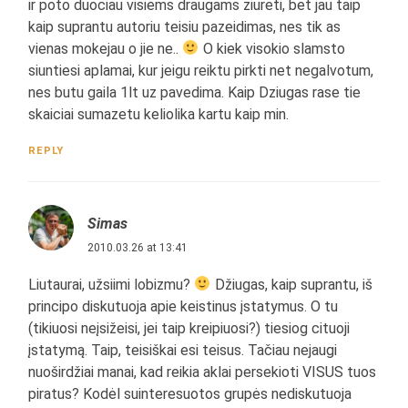
ir poto duociau visiems draugams ziureti, bet jau taip
kaip suprantu autoriu teisiu pazeidimas, nes tik as
vienas mokejau o jie ne..
O kiek visokio slamsto
siuntiesi aplamai, kur jeigu reiktu pirkti net negalvotum,
nes butu gaila 1lt uz pavedima. Kaip Dziugas rase tie
skaiciai sumazetu keliolika kartu kaip min.
REPLY
Simas
2010.03.26 at 13:41
Liutaurai, užsiimi lobizmu?
Džiugas, kaip suprantu, iš
principo diskutuoja apie keistinus įstatymus. O tu
(tikiuosi neįsižeisi, jei taip kreipiuosi?) tiesiog cituoji
įstatymą. Taip, teisiškai esi teisus. Tačiau nejaugi
nuoširdžiai manai, kad reikia aklai persekioti VISUS tuos
piratus? Kodėl suinteresuotos grupės nediskutuoja