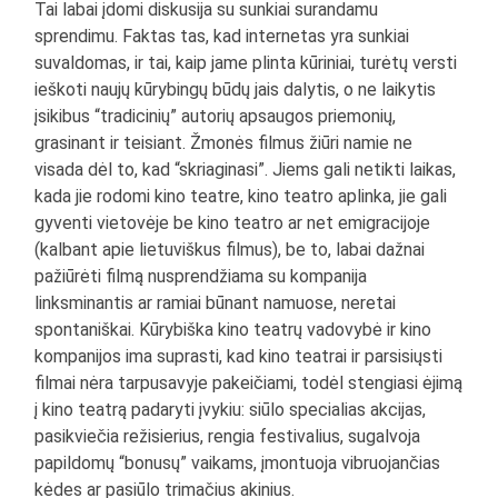
Tai labai įdomi diskusija su sunkiai surandamu
sprendimu. Faktas tas, kad internetas yra sunkiai
suvaldomas, ir tai, kaip jame plinta kūriniai, turėtų versti
ieškoti naujų kūrybingų būdų jais dalytis, o ne laikytis
įsikibus “tradicinių” autorių apsaugos priemonių,
grasinant ir teisiant. Žmonės filmus žiūri namie ne
visada dėl to, kad “skriaginasi”. Jiems gali netikti laikas,
kada jie rodomi kino teatre, kino teatro aplinka, jie gali
gyventi vietovėje be kino teatro ar net emigracijoje
(kalbant apie lietuviškus filmus), be to, labai dažnai
pažiūrėti filmą nusprendžiama su kompanija
linksminantis ar ramiai būnant namuose, neretai
spontaniškai. Kūrybiška kino teatrų vadovybė ir kino
kompanijos ima suprasti, kad kino teatrai ir parsisiųsti
filmai nėra tarpusavyje pakeičiami, todėl stengiasi ėjimą
į kino teatrą padaryti įvykiu: siūlo specialias akcijas,
pasikviečia režisierius, rengia festivalius, sugalvoja
papildomų “bonusų” vaikams, įmontuoja vibruojančias
kėdes ar pasiūlo trimačius akinius.