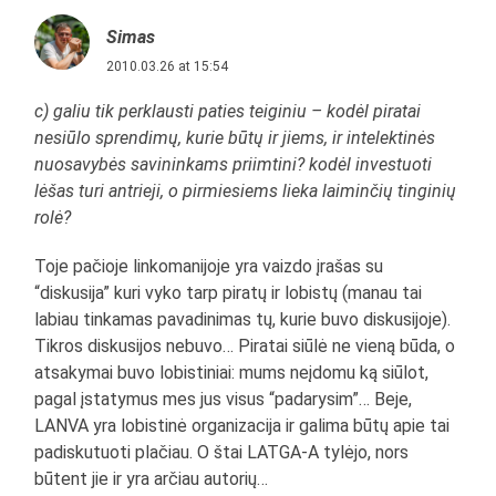
Simas
2010.03.26 at 15:54
c) galiu tik perklausti paties teiginiu – kodėl piratai
nesiūlo sprendimų, kurie būtų ir jiems, ir intelektinės
nuosavybės savininkams priimtini? kodėl investuoti
lėšas turi antrieji, o pirmiesiems lieka laiminčių tinginių
rolė?
Toje pačioje linkomanijoje yra vaizdo įrašas su
“diskusija” kuri vyko tarp piratų ir lobistų (manau tai
labiau tinkamas pavadinimas tų, kurie buvo diskusijoje).
Tikros diskusijos nebuvo… Piratai siūlė ne vieną būda, o
atsakymai buvo lobistiniai: mums neįdomu ką siūlot,
pagal įstatymus mes jus visus “padarysim”… Beje,
LANVA yra lobistinė organizacija ir galima būtų apie tai
padiskutuoti plačiau. O štai LATGA-A tylėjo, nors
būtent jie ir yra arčiau autorių…