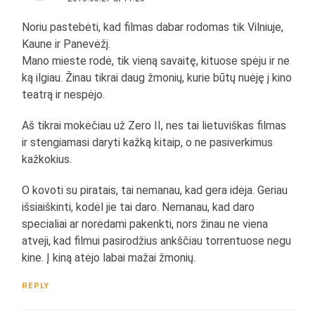
Noriu pastebėti, kad filmas dabar rodomas tik Vilniuje,
Kaune ir Panevėžį.
Mano mieste rodė, tik vieną savaitę, kituose spėju ir ne
ką ilgiau. Žinau tikrai daug žmonių, kurie būtų nuėję į kino
teatrą ir nespėjo.
Aš tikrai mokėčiau už Zero II, nes tai lietuviškas filmas
ir stengiamasi daryti kažką kitaip, o ne pasiverkimus
kažkokius.
O kovoti su piratais, tai nemanau, kad gera idėja. Geriau
išsiaiškinti, kodėl jie tai daro. Nemanau, kad daro
specialiai ar norėdami pakenkti, nors žinau ne viena
atveji, kad filmui pasirodžius ankščiau torrentuose negu
kine. Į kiną atėjo labai mažai žmonių.
REPLY