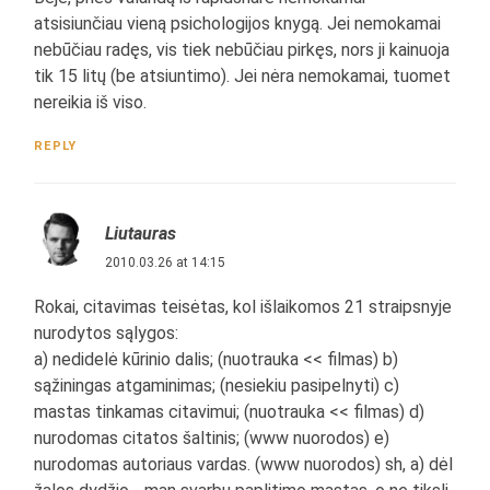
atsisiunčiau vieną psichologijos knygą. Jei nemokamai
nebūčiau radęs, vis tiek nebūčiau pirkęs, nors ji kainuoja
tik 15 litų (be atsiuntimo). Jei nėra nemokamai, tuomet
nereikia iš viso.
REPLY
Liutauras
2010.03.26 at 14:15
Rokai, citavimas teisėtas, kol išlaikomos 21 straipsnyje
nurodytos sąlygos:
a) nedidelė kūrinio dalis; (nuotrauka << filmas) b)
sąžiningas atgaminimas; (nesiekiu pasipelnyti) c)
mastas tinkamas citavimui; (nuotrauka << filmas) d)
nurodomas citatos šaltinis; (www nuorodos) e)
nurodomas autoriaus vardas. (www nuorodos) sh, a) dėl