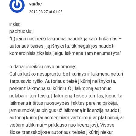
vaitke
2010.03.27 at 01:03
ir dar,
pacituosiu:
“b) jeigu nusiperki laikmeną, naudok ją kaip tinkamas –
autoriaus teisės į ją išnyksta, tik negali jos naudoti
komerciniais tikslais, jeigu laikmena tam nenumatyta”
o dabar išreikšiu savo nuomonę:
Gal aš kažko nesuprantu, bet kūrinys ir laikmena neturi
tarpusavio ryšio. Autoriaus teisė į kūrinį neišnyksta,
perkant laikmeną su kūriniu. O į laikmeną autorius
nelabai ir turi teisių. Į laikmeną teises turi tas, kieno ta
laikmena ir šitas nuosavybės faktas pereina pirkėjui,
jam sumokėjus pinigus už laikmeną ir licenziją naudoti
autorinį kūrinį (ar asmeniniam vartojimui, ar platinimui, ar
viešam atlikimui – priklauso nuo licenzijos). Visose
šiose tranzakcijose autoriaus teisės į kūrinį niekur