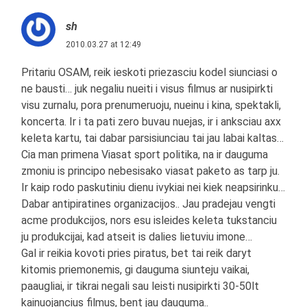
sh
2010.03.27 at 12:49
Pritariu OSAM, reik ieskoti priezasciu kodel siunciasi o
ne bausti… juk negaliu nueiti i visus filmus ar nusipirkti
visu zurnalu, pora prenumeruoju, nueinu i kina, spektakli,
koncerta. Ir i ta pati zero buvau nuejas, ir i anksciau axx
keleta kartu, tai dabar parsisiunciau tai jau labai kaltas…
Cia man primena Viasat sport politika, na ir dauguma
zmoniu is principo nebesisako viasat paketo as tarp ju.
Ir kaip rodo paskutiniu dienu ivykiai nei kiek neapsirinku…
Dabar antipiratines organizacijos.. Jau pradejau vengti
acme produkcijos, nors esu isleides keleta tukstanciu
ju produkcijai, kad atseit is dalies lietuviu imone…
Gal ir reikia kovoti pries piratus, bet tai reik daryt
kitomis priemonemis, gi dauguma siunteju vaikai,
paaugliai, ir tikrai negali sau leisti nusipirkti 30-50lt
kainuojancius filmus, bent jau dauguma..