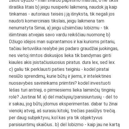
žalos dydžio - man svarbu paplitimo mastas, o ne tiksli
išraiška litais b) jeigu nusiperki laikmeną, naudok ją kaip
tinkamas - autoriaus teisės į ją išnyksta, tik negali jos
naudoti komerciniais tikslais, jeigu laikmena tam
nenumatyta Simai, a) jeigu užsiimčiau lobizmu - tik
išimtinais atvejais savo vardu reikščiau nuomonę b)
Džiugo idėjos man suprantamos ir kai kurioms pritariu,
tačiau lietuviška realybė jas padaro graudžiai juokingas,
nes vietoj rimtos diskusijos lieka tik bandymas ginti
kiaulės akis įsistačiusiuosius piratus. dura lex, sed lex.
c) galiu tik perklausti paties teiginiu - kodėl piratai
nesiūlo sprendimų, kurie būtų ir jiems, ir intelektinės
nuosavybės savininkams priimtini? kodėl investuoti
lėšas turi antrieji, o pirmiesiems lieka laiminčių tinginių
rolė? Justinai M. a) dėl mačiųsių/parsisiuntusių - dėl to
ir sakau, jog būtų įdomus eksperimentas. dabar tu žinai
vienokį atvejį, aš surasiu kitokį, trečias pasiūlys trečią.
per daug subjektyvu, kol kas yra tik objektyvus
parsisiuntimų skaičius.. b) dėl lobizmo - kaip jau ne kartą