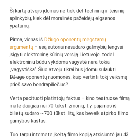
Šį kartą atvejis įdomus ne tiek dėl techninių ir teisinių
aplinkybių, kiek dėl moralinės pažeidėjų elgsenos
ypatumų.
Pirma, vienas iš
Džiugo
oponentų mėgstamų
argumentų
– esą autoriai nesudaro galimybių lengvai
įsigyti elektroninę kūrinių versiją Lietuvoje, todėl
elektroniniu būdu vykdoma vagystė nėra tokia
„vagystiška“. Šiuo atveju tikrai bus įdomu sulaukti
Džiugo
oponentų nuomonės, kaip vertinti tokį veiksmą
prieš savo bendrapiliečius?
Verta pacituoti platintojų faktus – kino teatruose filmą
matė daugiau nei 70 tūkst. žmonių, t.y. pajamos iš
bilietų sudaro ~700 tūkst. litų, kas beveik atpirko filmo
gamybos kaštus.
Tuo tarpu internete įkeltą filmo kopiją atsisiuntė jau 43