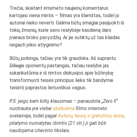
Trečia, skaitant interneto naujienų komentarus
kartojasi viena mintis – filmas yra šlamštas, todėl jo
autoriai nieko neverti. Galima būtų smagiai pasijuokti iš
tokių žmonių, kurie savo realybėje kasdieną daro
įvairaus broko pavyzdžių. Ar jie sutiktų už tas klaidas
negauti jokio atlyginimo?
Būtų juokinga, tačiau yra tik graudoka. Aš suprantu
Džiugo
oponentų pastangas, tačiau realybė jas
sukarikatūrina ir iš rimtos diskusijos apie būtinybę
transformuoti teisės principus lieka tik bandymai
teisinti paprastus lietuviškus vagius..
P.S. jeigu kam kiltų klausimas – panaudota „Zero II“
nuotrauka yra viešai
skelbiama
filmo interneto
svetainėje, todėl pagal
Autorių teisių ir gretutinių teisių
įstatymo numatytas išimtis (21 str.) ji gali būti
naudojama citavimo tikslais.