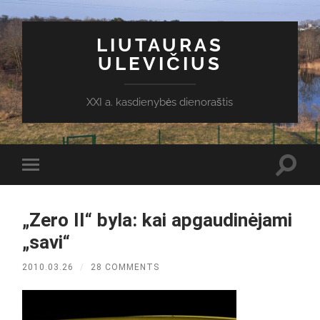
LIUTAURAS
ULEVIČIUS
XXI a. kasdienybės dienoraštis
Toggl
Toggle
search
mobile
field
menu
„Zero II“ byla: kai apgaudinėjami
„savi“
2010.03.26
/
28 COMMENTS