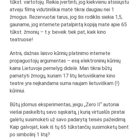
tūkst. vartotojų. Reikia įvertinti, jog kiekvienu atsisiųstu
atveju filmą vidutiniškai matė tikrai daugiau nei 1
žmogus. Rezervuotai tarus, jog šis rodiklis siekia 1,5,
gauname, jog internete patalpintą kopiją matė apie 65
tūkst. žmonių – t.y. beveik tiek pat, kiek kino
teatruose!
Antra, dažnas laisvo kūrinių platinimo internete
propaguotojų argumentas – esą elektroninių kūrinių
kaina Lietuvoje pernelyg didelė. Man tikrai būtų
pamatyti žmogų, kuriam 17 litų lietuviškame kino
teatre yra neįkandama suma naujam lietuviškam (!)
kūriniui.
Būtų įdomus eksperimentas, jeigu „Zero II“ autoriai
viešai paskelbtų savo sąskaitą, į kurią virtualūs piratai
galėtų susimokėti už savo padarytą teisės pažeidimą.
Kaip galvojat, kiek iš tų 65 tūkstančių susimokėtų bent
po simbolinį 1 litą?