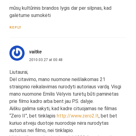
mūsų kultūrinis brandos lygis dar per silpnas, kad
galėtume sumokėti
REPLY
vaitke
2010.03.27 at 00:48
Liutaurai,
Dėl citavimo, mano nuomone neišlaikomas 21
straispnio reikalavimas nurodyti autoriaus vardą. Visgi
mano nuomone Emilis Vėlyvis turėtų būti paminėtas
prie filmo kadro arba bent jau P.S. dalyje.
Aišku galima sakyti, kad kadre cituojamas ne filmas
“Zero II”, bet tinklapis
http://www.zero2.lt
, bet bet
kuriuo atveju duotoje nuorodoje nėra nurodytas
autorius nei filmo, nei tinklapio.