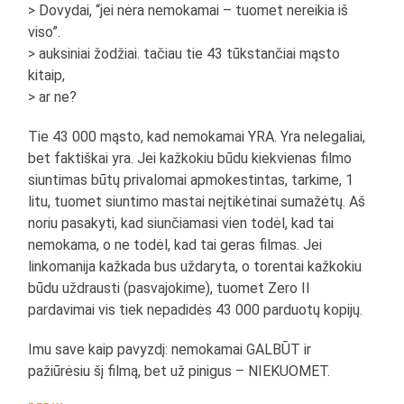
> Dovydai, “jei nėra nemokamai – tuomet nereikia iš
viso”.
> auksiniai žodžiai. tačiau tie 43 tūkstančiai mąsto
kitaip,
> ar ne?
Tie 43 000 mąsto, kad nemokamai YRA. Yra nelegaliai,
bet faktiškai yra. Jei kažkokiu būdu kiekvienas filmo
siuntimas būtų privalomai apmokestintas, tarkime, 1
litu, tuomet siuntimo mastai neįtikėtinai sumažėtų. Aš
noriu pasakyti, kad siunčiamasi vien todėl, kad tai
nemokama, o ne todėl, kad tai geras filmas. Jei
linkomanija kažkada bus uždaryta, o torentai kažkokiu
būdu uždrausti (pasvajokime), tuomet Zero II
pardavimai vis tiek nepadidės 43 000 parduotų kopijų.
Imu save kaip pavyzdį: nemokamai GALBŪT ir
pažiūrėsiu šį filmą, bet už pinigus – NIEKUOMET.