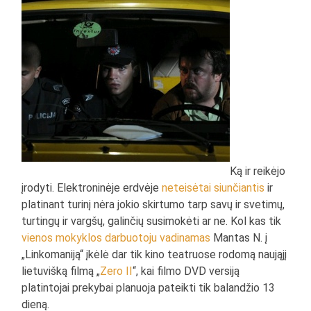
Ką ir reikėjo
įrodyti. Elektroninėje erdvėje
neteisėtai siunčiantis
ir
platinant turinį nėra jokio skirtumo tarp savų ir svetimų,
turtingų ir vargšų, galinčių susimokėti ar ne. Kol kas tik
vienos mokyklos darbuotoju vadinamas
Mantas N. į
„Linkomaniją“ įkėlė dar tik kino teatruose rodomą naująjį
lietuvišką filmą „
Zero II
“, kai filmo DVD versiją
platintojai prekybai planuoja pateikti tik balandžio 13
dieną.