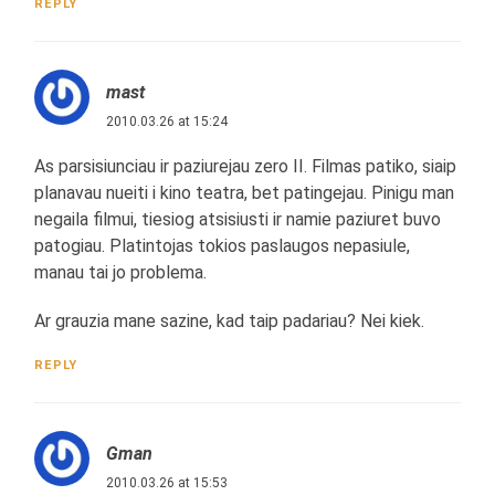
REPLY
mast
2010.03.26 at 15:24
As parsisiunciau ir paziurejau zero II. Filmas patiko, siaip
planavau nueiti i kino teatra, bet patingejau. Pinigu man
negaila filmui, tiesiog atsisiusti ir namie paziuret buvo
patogiau. Platintojas tokios paslaugos nepasiule,
manau tai jo problema.
Ar grauzia mane sazine, kad taip padariau? Nei kiek.
REPLY
Gman
2010.03.26 at 15:53