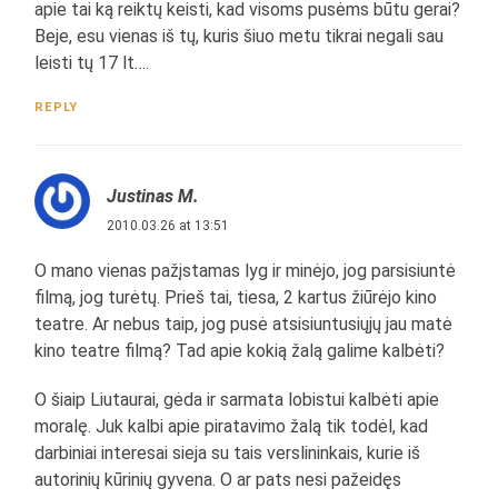
apie tai ką reiktų keisti, kad visoms pusėms būtu gerai?
Beje, esu vienas iš tų, kuris šiuo metu tikrai negali sau
leisti tų 17 lt….
REPLY
Justinas M.
2010.03.26 at 13:51
O mano vienas pažįstamas lyg ir minėjo, jog parsisiuntė
filmą, jog turėtų. Prieš tai, tiesa, 2 kartus žiūrėjo kino
teatre. Ar nebus taip, jog pusė atsisiuntusiųjų jau matė
kino teatre filmą? Tad apie kokią žalą galime kalbėti?
O šiaip Liutaurai, gėda ir sarmata lobistui kalbėti apie
moralę. Juk kalbi apie piratavimo žalą tik todėl, kad
darbiniai interesai sieja su tais verslininkais, kurie iš
autorinių kūrinių gyvena. O ar pats nesi pažeidęs