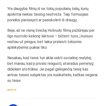
Yra daugybė filmų iš ne tokių populiarių šalių, kurių
apskritai niekas tiesiog neatveža. Taip formuojasi
poreikis parsisiųsti ar pasiskolinti iš draugų.
Beje, aš ne vieną šviežią Holivudo filmą pažiūrėjau per
ilgo nuotolio kelionę lėktuve – būtent tuos, į kuriuos
neičiau už pinigus, bet laikui praleisti tokiomis
aplinkybėmis puikiai tiko.
Nesakau, kad teisė turi aklai sekti socialinę realybę,
bet manau, kad ji privalo reaguoti, atsiradus pernelyg
dideliam atotrūkiui. Jei pagal galiojančią teisę kas
antras teisės subjektas yra nusikaltėlis, kažkas negerai
su teise.
REPLY