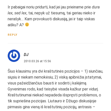
Ir pabaigai noriu pridurti, kad jei jau prieiname prie
dura
lex, sed lex
, tai, nepyk už tiesumą, tai geriau nieko ir
nerašyk… Kam provokuoti diskusiją, jei ir taip viskas
aišku? A?
REPLY
DJ
2010.03.26 at 15:56
Šiuo klausimu yra dvi kraštutinės pozicijos – 1) siunčiau,
siųsiu ir niekam nemokėsiu; 2) viską apibrėžia įstatymai,
visus pažeidžiančius bausti ir sodinti į kalėjimą.
Gyvenimas rodo, kad teisybė visada kažkur per vidurį.
Kraštutinumai niekad nepadeda išspręsti problemos, o
tik supriešina pozicijas. Liutauro ir Džiugo diskusijoje
pirmasis gina vieną iš kraštutinių pozicijų, antrasis –