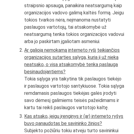
straipsnio apsauga, panaikina neatsargumą kaip
organizacijos vadovo galimą kaltės formą. Jeigu
tokios tvarkos nėra, neįmanoma nustatyti
paslaugos vartotojų, tai atsakomybė už
neatsargumą tenka tokios organizacijos vadovui
arba jo paskirtam įgaliotam asmeniui.
Ar galioja nemokamą interneto ryšį teikiančios
organizacijos sutarties sąlyga, kuria ji už nieką
neatsako, o visa atsakomybė tenka paslauga
besinaudojantiems?
Tokia sąlyga yra taikytina tik paslaugos tiekėjo
ir paslaugos vartotojo santykiuose. Tokia sąlyga
remdamasis paslaugos tiekėjas galės įrodyti
savo dėmesį galimiems teisės pažeidimams ir
kartu tai reikš paslaugos vartotojo kaltę.
Kas atsako, jeigu įrenginys ir (ar) interneto ryšys
buvo panaudotas be savininko žinios?
Subjekto požiūriu tokiu atveju turto savininkui