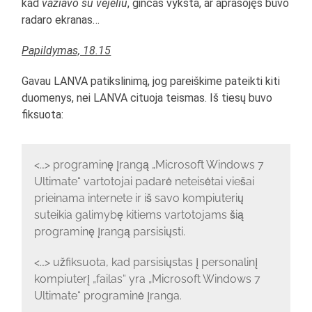
kad
važiavo su vėjeliu
, ginčas vyksta, ar aprasojęs buvo
radaro ekranas…
Papildymas, 18.15
Gavau LANVA patikslinimą, jog pareiškime pateikti kiti
duomenys, nei LANVA cituoja teismas. Iš tiesų buvo
fiksuota:
<…> programinę įrangą „Microsoft Windows 7
Ultimate“ vartotojai padarė neteisėtai viešai
prieinama internete ir iš savo kompiuterių
suteikia galimybę kitiems vartotojams šią
programinę įrangą parsisiųsti.
<…> užfiksuota, kad parsisiųstas į personalinį
kompiuterį „failas“ yra „Microsoft Windows 7
Ultimate“ programinė įranga.