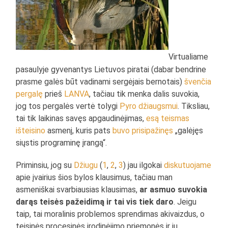
Virtualiame
pasaulyje gyvenantys Lietuvos piratai (dabar bendrine
prasme galės būt vadinami sergėjais bernotais)
švenčia
pergalę
prieš
LANVA
, tačiau tik menka dalis suvokia,
jog tos pergalės vertė tolygi
Pyro džiaugsmui
. Tiksliau,
tai tik laikinas savęs apgaudinėjimas,
esą teismas
išteisino
asmenį, kuris pats
buvo prisipažinęs
„galėjęs
siųstis programinę įrangą“.
Priminsiu, jog su
Džiugu
(
1
,
2
,
3
) jau ilgokai
diskutuojame
apie įvairius šios bylos klausimus, tačiau man
asmeniškai svarbiausias klausimas,
ar asmuo suvokia
darąs teisės pažeidimą ir tai vis tiek daro
. Jeigu
taip, tai moralinis problemos sprendimas akivaizdus, o
teisinės procesinės įrodinėjimo priemonės ir jų