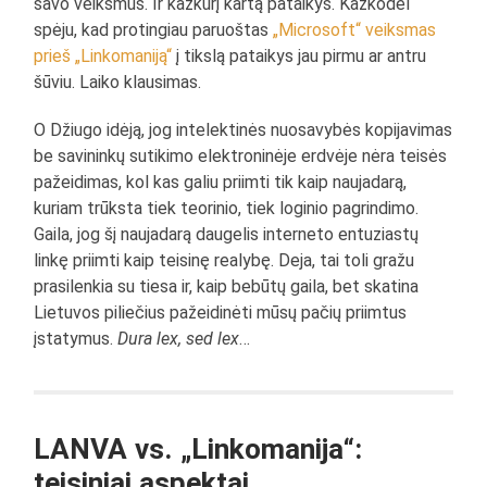
savo veiksmus. Ir kažkurį kartą pataikys. Kažkodėl
spėju, kad protingiau paruoštas
„Microsoft“ veiksmas
prieš „Linkomaniją“
į tikslą pataikys jau pirmu ar antru
šūviu. Laiko klausimas.
O Džiugo idėją, jog intelektinės nuosavybės kopijavimas
be savininkų sutikimo elektroninėje erdvėje nėra teisės
pažeidimas, kol kas galiu priimti tik kaip naujadarą,
kuriam trūksta tiek teorinio, tiek loginio pagrindimo.
Gaila, jog šį naujadarą daugelis interneto entuziastų
linkę priimti kaip teisinę realybę. Deja, tai toli gražu
prasilenkia su tiesa ir, kaip bebūtų gaila, bet skatina
Lietuvos piliečius pažeidinėti mūsų pačių priimtus
įstatymus.
Dura lex, sed lex
…
LANVA vs. „Linkomanija“:
teisiniai aspektai