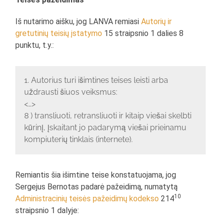
Iš nutarimo aišku, jog LANVA remiasi
Autorių ir
gretutinių teisių įstatymo
15 straipsnio 1 dalies 8
punktu, t.y.:
1. Autorius turi išimtines teises leisti arba
uždrausti šiuos veiksmus:
<…>
8 ) transliuoti, retransliuoti ir kitaip viešai skelbti
kūrinį, įskaitant jo padarymą viešai prieinamu
kompiuterių tinklais (internete).
Remiantis šia išimtine teise konstatuojama, jog
Sergejus Bernotas padarė pažeidimą, numatytą
10
Administracinių teisės pažeidimų kodekso
214
straipsnio 1 dalyje: