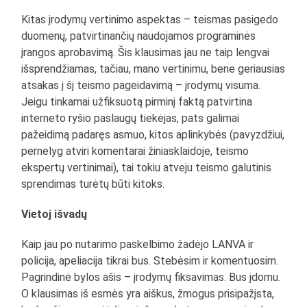
Kitas įrodymų vertinimo aspektas – teismas pasigedo
duomenų, patvirtinančių naudojamos programinės
įrangos aprobavimą. Šis klausimas jau ne taip lengvai
išsprendžiamas, tačiau, mano vertinimu, bene geriausias
atsakas į šį teismo pageidavimą – įrodymų visuma.
Jeigu tinkamai užfiksuotą pirminį faktą patvirtina
interneto ryšio paslaugų tiekėjas, pats galimai
pažeidimą padaręs asmuo, kitos aplinkybės (pavyzdžiui,
pernelyg atviri komentarai žiniasklaidoje, teismo
ekspertų vertinimai), tai tokiu atveju teismo galutinis
sprendimas turėtų būti kitoks.
Vietoj išvadų
Kaip jau po nutarimo paskelbimo žadėjo LANVA ir
policija, apeliacija tikrai bus. Stebėsim ir komentuosim.
Pagrindinė bylos ašis – įrodymų fiksavimas. Bus įdomu.
O klausimas iš esmės yra aiškus, žmogus prisipažįsta,