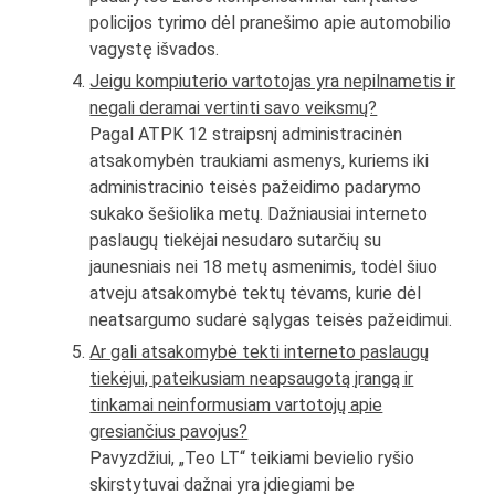
policijos tyrimo dėl pranešimo apie automobilio
vagystę išvados.
Jeigu kompiuterio vartotojas yra nepilnametis ir
negali deramai vertinti savo veiksmų?
Pagal ATPK 12 straipsnį administracinėn
atsakomybėn traukiami asmenys, kuriems iki
administracinio teisės pažeidimo padarymo
sukako šešiolika metų. Dažniausiai interneto
paslaugų tiekėjai nesudaro sutarčių su
jaunesniais nei 18 metų asmenimis, todėl šiuo
atveju atsakomybė tektų tėvams, kurie dėl
neatsargumo sudarė sąlygas teisės pažeidimui.
Ar gali atsakomybė tekti interneto paslaugų
tiekėjui, pateikusiam neapsaugotą įrangą ir
tinkamai neinformusiam vartotojų apie
gresiančius pavojus?
Pavyzdžiui, „Teo LT“ teikiami bevielio ryšio
skirstytuvai dažnai yra įdiegiami be