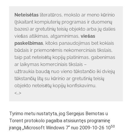
Neteisėtas
literatūros, mokslo ar meno kūrinio
(įskaitant kompiuterių programas ir duomenų
bazes) ar gretutinių teisių objekto arba jų dalies
viešas atlikimas, atgaminimas,
viešas
paskelbimas
, kitoks panaudojimas bet kokiais
būdais ir priemonėmis nekomerciniais tikslais,
taip pat neteisėtų kopijų platinimas, gabenimas
ar laikymas komerciniais tikslais –
užtraukia baudą nuo vieno tūkstančio iki dviejų
tūkstančių litų su kūrinio ar gretutinių teisių
objekto neteisėtų kopijų konfiskavimu.
<…>
Tyrimo metu nustatyta, jog Sergejus Bernotas u
Torent protokolo pagalba atsisiuntęs programinę
50
įrangą „Microsoft Windows 7“ nuo 2009-10-26 10