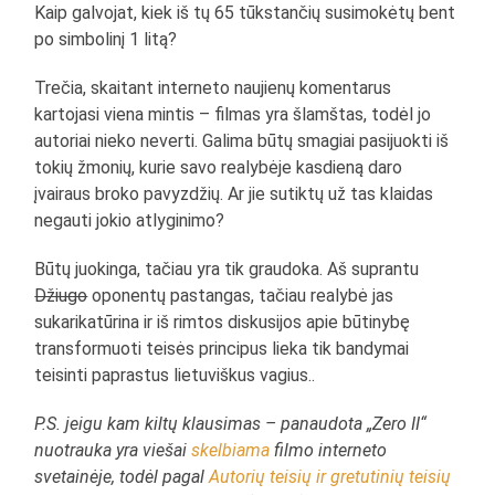
Kaip galvojat, kiek iš tų 65 tūkstančių susimokėtų bent
po simbolinį 1 litą?
Trečia, skaitant interneto naujienų komentarus
kartojasi viena mintis – filmas yra šlamštas, todėl jo
autoriai nieko neverti. Galima būtų smagiai pasijuokti iš
tokių žmonių, kurie savo realybėje kasdieną daro
įvairaus broko pavyzdžių. Ar jie sutiktų už tas klaidas
negauti jokio atlyginimo?
Būtų juokinga, tačiau yra tik graudoka. Aš suprantu
Džiugo
oponentų pastangas, tačiau realybė jas
sukarikatūrina ir iš rimtos diskusijos apie būtinybę
transformuoti teisės principus lieka tik bandymai
teisinti paprastus lietuviškus vagius..
P.S. jeigu kam kiltų klausimas – panaudota „Zero II“
nuotrauka yra viešai
skelbiama
filmo interneto
svetainėje, todėl pagal
Autorių teisių ir gretutinių teisių