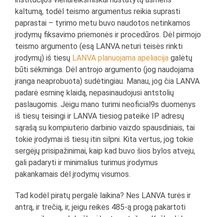
kaltumą, todėl teismo argumentus reikia suprasti
paprastai – tyrimo metu buvo naudotos netinkamos
įrodymų fiksavimo priemonės ir procedūros. Dėl pirmojo
teismo argumento (esą LANVA neturi teisės rinkti
įrodymų) iš tiesų
LANVA planuojama apeliacija
galėtų
būti sėkminga. Dėl antrojo argumento (jog naudojama
įranga neaprobuota) sudėtingiau. Manau, jog čia LANVA
padarė esminę klaidą, nepasinaudojusi antstolių
paslaugomis. Jeigu mano turimi neoficial9s duomenys
iš tiesų teisingi ir LANVA tiesiog pateikė IP adresų
sąrašą su kompiuterio darbinio vaizdo spausdiniais, tai
tokie įrodymai iš tiesų itin silpni. Kita vertus, jog tokie
sergėjų prisipažinimai, kaip kad buvo šios bylos atveju,
gali padaryti ir minimalius turimus įrodymus
pakankamais dėl įrodymų visumos.
Tad kodėl piratų pergalė laikina? Nes LANVA turės ir
antrą, ir trečią, ir, jeigu reikės 485-ą progą pakartoti