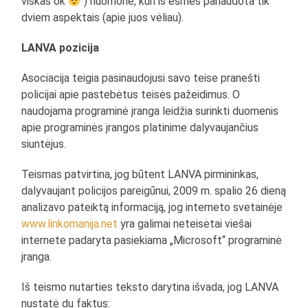
viskas ok
) nuomonė, kuri iš esmės panaudota tik
dviem aspektais (apie juos vėliau).
LANVA pozicija
Asociacija teigia pasinaudojusi savo teise pranešti
policijai apie pastebėtus teisės pažeidimus. O
naudojama programinė įranga leidžia surinkti duomenis
apie programinės įrangos platinime dalyvaujančius
siuntėjus.
Teismas patvirtina, jog būtent LANVA pirmininkas,
dalyvaujant policijos pareigūnui, 2009 m. spalio 26 dieną
analizavo pateiktą informaciją, jog interneto svetainėje
www.linkomanija.net
yra galimai neteisėtai viešai
internete padaryta pasiekiama „Microsoft“ programinė
įranga.
Iš teismo nutarties teksto darytina išvada, jog LANVA
nustatė du faktus: