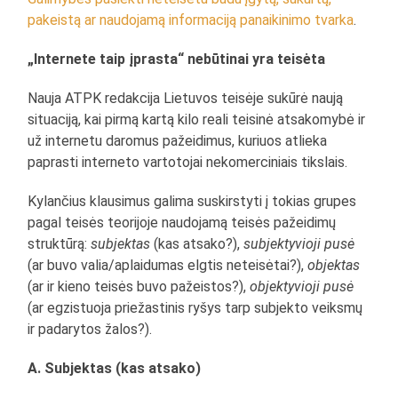
pakeistą ar naudojamą informaciją panaikinimo tvarka
.
„Internete taip įprasta“ nebūtinai yra teisėta
Nauja ATPK redakcija Lietuvos teisėje sukūrė naują
situaciją, kai pirmą kartą kilo reali teisinė atsakomybė ir
už internetu daromus pažeidimus, kuriuos atlieka
paprasti interneto vartotojai nekomerciniais tikslais.
Kylančius klausimus galima suskirstyti į tokias grupes
pagal teisės teorijoje naudojamą teisės pažeidimų
struktūrą:
subjektas
(kas atsako?),
subjektyvioji pusė
(ar buvo valia/aplaidumas elgtis neteisėtai?),
objektas
(ar ir kieno teisės buvo pažeistos?),
objektyvioji pusė
(ar egzistuoja priežastinis ryšys tarp subjekto veiksmų
ir padarytos žalos?).
A. Subjektas (kas atsako)