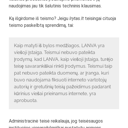
naudojimas jau tik šalutinis techninis klausimas.
Ką išgirdome iš teismo? Jeigu
lrytas.lt
teisingai cituoja
teismo paskelbtą sprendimą, tai:
Kaip matyti iš bylos medžiagos, LANVA yra
viešoji įstaiga. Teismui nebuvo pateikta
įrodymų, kad LANVA, kaip viešoji įstaiga, turėjo
teisę savarankiškai rinkti įrodymus. Teismui taip
pat nebuvo pateikta duomenų, ar įranga, kuri
buvo naudojama fiksuoti interneto vartotojų
autorių ir gretutinių teisių pažeidimus padarant
kūrinius viešai prieinamus internete, yra
aprobuota.
Administracinė teisė reikalauja, jog teisėsaugos
institucijos vienareikšmiškai nustatytų asmens