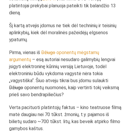
platintojai prekybai planuoja pateikti tik balandžio 13
dieną.
Šį kartą atvejis įdomus ne tiek dėl techninių ir teisinių
aplinkybių, kiek dėl moralinės pažeidėjų elgsenos
ypatumų.
Pirma, vienas iš
Džiugo
oponentų mėgstamų
argumentų
– esą autoriai nesudaro galimybių lengvai
įsigyti elektroninę kūrinių versiją Lietuvoje, todėl
elektroniniu būdu vykdoma vagystė nėra tokia
„vagystiška“. Šiuo atveju tikrai bus įdomu sulaukti
Džiugo
oponentų nuomonės, kaip vertinti tokį veiksmą
prieš savo bendrapiliečius?
Verta pacituoti platintojų faktus – kino teatruose filmą
matė daugiau nei 70 tūkst. žmonių, t.y. pajamos iš
bilietų sudaro ~700 tūkst. litų, kas beveik atpirko filmo
gamybos kaštus.