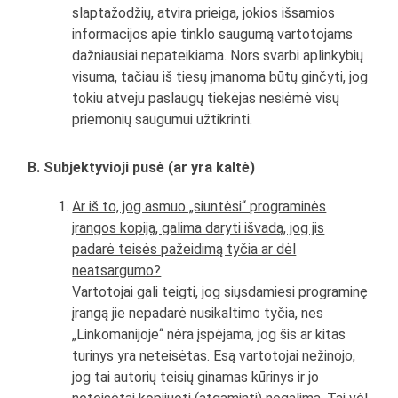
slaptažodžių, atvira prieiga, jokios išsamios
informacijos apie tinklo saugumą vartotojams
dažniausiai nepateikiama. Nors svarbi aplinkybių
visuma, tačiau iš tiesų įmanoma būtų ginčyti, jog
tokiu atveju paslaugų tiekėjas nesiėmė visų
priemonių saugumui užtikrinti.
B. Subjektyvioji pusė (ar yra kaltė)
Ar iš to, jog asmuo „siuntėsi“ programinės
įrangos kopiją, galima daryti išvadą, jog jis
padarė teisės pažeidimą tyčia ar dėl
neatsargumo?
Vartotojai gali teigti, jog siųsdamiesi programinę
įrangą jie nepadarė nusikaltimo tyčia, nes
„Linkomanijoje“ nėra įspėjama, jog šis ar kitas
turinys yra neteisėtas. Esą vartotojai nežinojo,
jog tai autorių teisių ginamas kūrinys ir jo