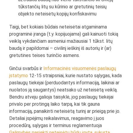
tūkstančių litų su kūrinio ar gretutinių teisių
objekto neteisėtų kopijų konfiskavimu
Taigi, bet kokiais būdais neteisėtai atgaminama
programinė įranga (t.y. kopijuojama) gali kainuoti tokią
veiklą vykdančiam asmeniui mažiausiai 1 tūkst. litų
baudą ir papildomai – civilinį ieškinį iš autorių ir (ar)
gretutines teises turinčio asmens.
Ginčui svarbūs ir
Informacinės visuomenės paslaugų
įstatymo
12-15 straipsniai, kurie nustato sąlygas, kada
paslaugų tiekėjai (perduodantys informaciją, laikinai ar
nuolatos ją saugantys) neatsako už neteisėtą veiklą.
Bendru atveju galioja taisyklė, jog paslaugų tiekėjai
privalo per protingą laiko tarpą, kai tik gauna
informaciją, panaikinti neteisėtą turinį ar prieigą prie jo.
Detaliai įspėjimų reikalavimus, reagavimo į juos
procedūrą, sąlygas ir terminus reglamentuoja
Galimybės pasiekti neteisėtu būdu įgytą, sukurtą,