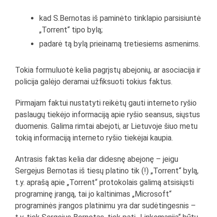
kad S.Bernotas iš paminėto tinklapio parsisiuntė
„Torrent“ tipo bylą;
padarė tą bylą prieinamą tretiesiems asmenims.
Tokia formuluotė kelia pagrįstų abejonių, ar asociacija ir
policija galėjo deramai užfiksuoti tokius faktus.
Pirmajam faktui nustatyti reikėtų gauti interneto ryšio
paslaugų tiekėjo informaciją apie ryšio seansus, siųstus
duomenis. Galima rimtai abejoti, ar Lietuvoje šiuo metu
tokią informaciją interneto ryšio tiekėjai kaupia.
Antrasis faktas kelia dar didesnę abejonę – jeigu
Sergejus Bernotas iš tiesų platino tik (!) „Torrent“ bylą,
t.y. aprašą apie „Torrent“ protokolais galimą atsisiųsti
programinę įrangą, tai jo kaltinimas „Microsoft“
programinės įrangos platinimu yra dar sudėtingesnis –