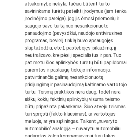
atsakomybė nekyla, tačiau būtent turto
savininkams turėtų pateikti įrodymus (jam tenka
įrodinėjimo pareiga), jog jis ėmėsi priemonių ir
saugojo savo turtą nuo nesankcionuoto
panaudojimo (pavyzdžiui, naudojo antivirusines
programas, bevielį tinklą buvo apsaugojęs
slaptažodžiu, etc.), pastebėjęs įsilaužimą, jį
neutralizavo, kreipėsi į specialistus ir pan. Tuo
pat metu šios aplinkybės turėtų būti papildomai
paremtos ir paslaugų tiekėjo informacija,
patvirtinančia galimą nesankcionuotą
prisijungimą ir pasinaudojimą kaltinamo vartotojo
turtu. Teismų praktikos nėra daug, todėl nėra
aišku, kokių faktinių aplinkybių visuma teismo
būtų pripažinta pakankama. Šiuo atveju teismas
turi spręsti (fakto klausimas), ar vartotojas
meluoja, ar yra sąžiningas. Taikant „nuvaryto
automobilio“ analogiją – nuvarytu automobiliu
padarytos žalos kompensavimui turi įtakos