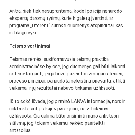
Antra, šiek tiek nesuprantama, kodėl policija nenurodo
ekspertų daromų tyrimų, kurie ir galėtų įvertinti, ar
programa „Utorent“ surinkti duomenys atspindi tai, kas
iš tikrųjų vyko.
Teismo vertinimai
Teismas rėmėsi susiformavusia teismų praktika
administracinėse bylose, jog duomenys gali būti laikomi
neteisėtai gauti, jeigu buvo pažeistos žmogaus teises,
proceso principai, panaudota neleistina prievarta, atlikti
veiksmai ir jų rezultatai nebuvo tinkamai užfiksuoti.
Iš to sekė išvada, jog pirminė LANVA informacija, nors ir
rinkta stebint policijos pareigūnui, nėra tinkamai
užfiksuota. Čia galima būtų prisiminti mano ankstesnį
siūlymą, jog tokiam veiksmui reikėjo pasitelkti
antstolius.