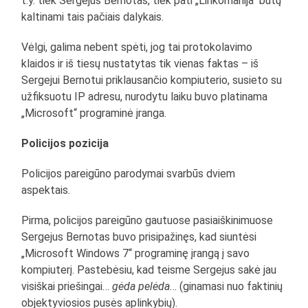
t.y. tiek Sergejus Bernotas, tiek pati „Linkomanija“ būtų
kaltinami tais pačiais dalykais.
Vėlgi, galima nebent spėti, jog tai protokolavimo
klaidos ir iš tiesų nustatytas tik vienas faktas – iš
Sergejui Bernotui priklausančio kompiuterio, susieto su
užfiksuotu IP adresu, nurodytu laiku buvo platinama
„Microsoft“ programinė įranga.
Policijos pozicija
Policijos pareigūno parodymai svarbūs dviem
aspektais.
Pirma, policijos pareigūno gautuose pasiaiškinimuose
Sergejus Bernotas buvo prisipažinęs, kad siuntėsi
„Microsoft Windows 7“ programinę įrangą į savo
kompiuterį. Pastebėsiu, kad teisme Sergejus sakė jau
visiškai priešingai…
gėda pelėda
… (ginamasi nuo faktinių
objektyviosios pusės aplinkybių).