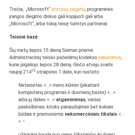
Trečia, „Microsoft“
atstovų teigimu
, programinės
įrangos diegimo diskus gali kopijuoti gali arba
„Microsoft“, arba tokią teisę turintys partneriai.
Teisinė bazė
Šių metų liepos 15 dieną Seimas priėmė
Administracinių teisės pažeidimų kodekso
pakeitimus
,
kurie įsigaliojo liepos 28 dieną. Ginčo atveju svarbi
10
naujoji 214
straipsnio 1 dalis, kuri nustato:
Neteisėtas <…> meno kūrinio (įskaitant
kompiuterių programas ir duomenų bazes) <…>
arba jų dalies <…>
atgaminimas
, viešas
paskelbimas, kitoks panaudojimas bet kokiais
būdais ir priemonėmis
nekomerciniais tikslais
<…
> –
užtraukia baudą nuo vieno tūkstančio iki dviejų