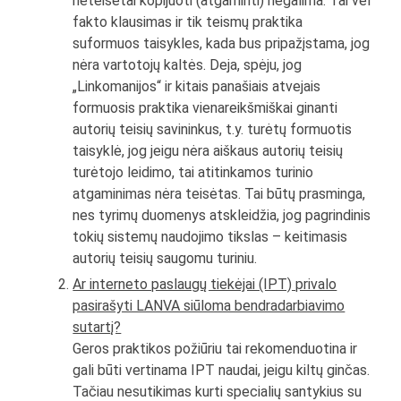
neteisėtai kopijuoti (atgaminti) negalima. Tai vėl
fakto klausimas ir tik teismų praktika
suformuos taisykles, kada bus pripažįstama, jog
nėra vartotojų kaltės. Deja, spėju, jog
„Linkomanijos“ ir kitais panašiais atvejais
formuosis praktika vienareikšmiškai ginanti
autorių teisių savininkus, t.y. turėtų formuotis
taisyklė, jog jeigu nėra aiškaus autorių teisių
turėtojo leidimo, tai atitinkamos turinio
atgaminimas nėra teisėtas. Tai būtų prasminga,
nes tyrimų duomenys atskleidžia, jog pagrindinis
tokių sistemų naudojimo tikslas – keitimasis
autorių teisių saugomu turiniu.
Ar interneto paslaugų tiekėjai (IPT) privalo
pasirašyti LANVA siūloma bendradarbiavimo
sutartį?
Geros praktikos požiūriu tai rekomenduotina ir
gali būti vertinama IPT naudai, jeigu kiltų ginčas.
Tačiau nesutikimas kurti specialių santykius su