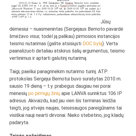
Jūsų
dėmesiui – nuasmenintas (Sergejaus Bernoto pavardė
šmėžavo visur, todėl ją palikau) pirmosios instancijos
teismo nutarimas (galite atsisiųsti
DOC bylą
). Verta
paanalizuoti detaliau atskirus šalių argumentus, teismo
vertinimus ir aptarti galutinį nutarimą.
Taigi, paeiliui panagrinėkim nutarimo turinį. ATP
protokolas Sergejui Bernotui buvo surašytas 2010 m.
sausio 19 dieną – t.y. prabėgus daugiau nei porai
mėnesių
po
pirmųjų
žinių
apie LANVA surinktus 106 IP
adresus. Akivaizdu, kad jau vien šis terminas leidžia
teigti, jog atvejis naujas, teisėsaugos pareigūnams tai
visiškai nauji nearti dirvonai. Nieko stebėtino, jog klaidų
padaryta.
Teisės pažeidimas