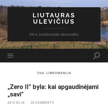
LIUTAURAS
ULEVIČIUS
XXI a. kasdienybės dienoraštis
Toggl
Toggle
search
mobile
field
menu
TAG:
LINKOMANIJA
„Zero II“ byla: kai apgaudinėjami
„savi“
2010.03.26
/
28 COMMENTS