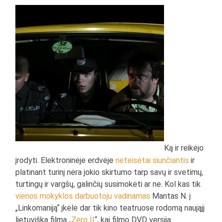
Ką ir reikėjo
įrodyti. Elektroninėje erdvėje
neteisėtai siunčiantis
ir
platinant turinį nėra jokio skirtumo tarp savų ir svetimų,
turtingų ir vargšų, galinčių susimokėti ar ne. Kol kas tik
vienos mokyklos darbuotoju vadinamas
Mantas N. į
„Linkomaniją“ įkėlė dar tik kino teatruose rodomą naująjį
lietuvišką filmą „
Zero II
“, kai filmo DVD versiją