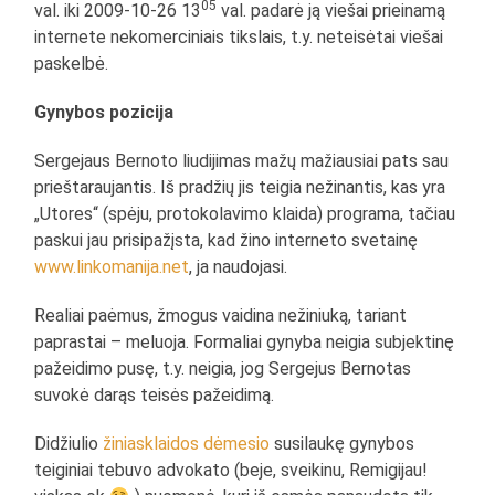
05
val. iki 2009-10-26 13
val. padarė ją viešai prieinamą
internete nekomerciniais tikslais, t.y. neteisėtai viešai
paskelbė.
Gynybos pozicija
Sergejaus Bernoto liudijimas mažų mažiausiai pats sau
prieštaraujantis. Iš pradžių jis teigia nežinantis, kas yra
„Utores“ (spėju, protokolavimo klaida) programa, tačiau
paskui jau prisipažįsta, kad žino interneto svetainę
www.linkomanija.net
, ja naudojasi.
Realiai paėmus, žmogus vaidina nežiniuką, tariant
paprastai – meluoja. Formaliai gynyba neigia subjektinę
pažeidimo pusę, t.y. neigia, jog Sergejus Bernotas
suvokė darąs teisės pažeidimą.
Didžiulio
žiniasklaidos dėmesio
susilaukę gynybos
teiginiai tebuvo advokato (beje, sveikinu, Remigijau!