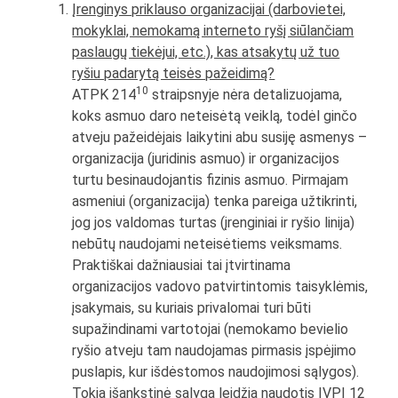
Įrenginys priklauso organizacijai (darbovietei,
mokyklai, nemokamą interneto ryšį siūlančiam
paslaugų tiekėjui, etc.), kas atsakytų už tuo
ryšiu padarytą teisės pažeidimą?
10
ATPK 214
straipsnyje nėra detalizuojama,
koks asmuo daro neteisėtą veiklą, todėl ginčo
atveju pažeidėjais laikytini abu susiję asmenys –
organizacija (juridinis asmuo) ir organizacijos
turtu besinaudojantis fizinis asmuo. Pirmajam
asmeniui (organizacija) tenka pareiga užtikrinti,
jog jos valdomas turtas (įrenginiai ir ryšio linija)
nebūtų naudojami neteisėtiems veiksmams.
Praktiškai dažniausiai tai įtvirtinama
organizacijos vadovo patvirtintomis taisyklėmis,
įsakymais, su kuriais privalomai turi būti
supažindinami vartotojai (nemokamo bevielio
ryšio atveju tam naudojamas pirmasis įspėjimo
puslapis, kur išdėstomos naudojimosi sąlygos).
Tokia išankstinė sąlyga leidžia naudotis IVPĮ 12