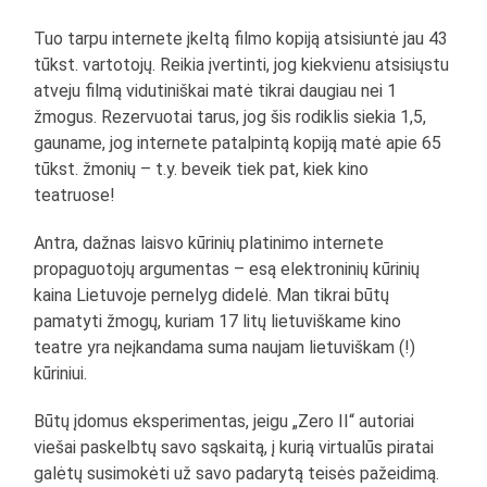
Tuo tarpu internete įkeltą filmo kopiją atsisiuntė jau 43
tūkst. vartotojų. Reikia įvertinti, jog kiekvienu atsisiųstu
atveju filmą vidutiniškai matė tikrai daugiau nei 1
žmogus. Rezervuotai tarus, jog šis rodiklis siekia 1,5,
gauname, jog internete patalpintą kopiją matė apie 65
tūkst. žmonių – t.y. beveik tiek pat, kiek kino
teatruose!
Antra, dažnas laisvo kūrinių platinimo internete
propaguotojų argumentas – esą elektroninių kūrinių
kaina Lietuvoje pernelyg didelė. Man tikrai būtų
pamatyti žmogų, kuriam 17 litų lietuviškame kino
teatre yra neįkandama suma naujam lietuviškam (!)
kūriniui.
Būtų įdomus eksperimentas, jeigu „Zero II“ autoriai
viešai paskelbtų savo sąskaitą, į kurią virtualūs piratai
galėtų susimokėti už savo padarytą teisės pažeidimą.