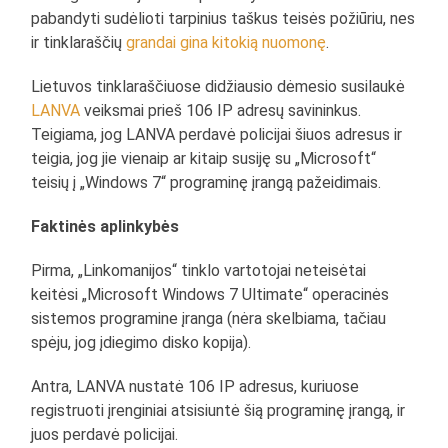
pabandyti sudėlioti tarpinius taškus teisės požiūriu, nes
ir tinklaraščių
grandai gina kitokią nuomonę
.
Lietuvos tinklaraščiuose didžiausio dėmesio susilaukė
LANVA
veiksmai prieš 106 IP adresų savininkus.
Teigiama, jog LANVA perdavė policijai šiuos adresus ir
teigia, jog jie vienaip ar kitaip susiję su „Microsoft“
teisių į „Windows 7“ programinę įrangą pažeidimais.
Faktinės aplinkybės
Pirma, „Linkomanijos“ tinklo vartotojai neteisėtai
keitėsi „Microsoft Windows 7 Ultimate“ operacinės
sistemos programine įranga (nėra skelbiama, tačiau
spėju, jog įdiegimo disko kopija).
Antra, LANVA nustatė 106 IP adresus, kuriuose
registruoti įrenginiai atsisiuntė šią programinę įrangą, ir
juos perdavė policijai.