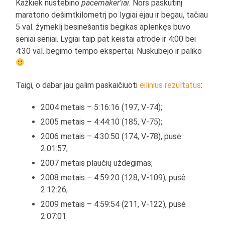
Kažkiek nustebino
pacemaker’iai
. Nors paskutinį
maratono dešimtkilometrį po lygiai ėjau ir bėgau, tačiau
5 val. žymeklį besinešantis bėgikas aplenkęs buvo
seniai seniai. Lygiai taip pat keistai atrodė ir 4:00 bei
4:30 val. bėgimo tempo ekspertai. Nuskubėjo ir paliko
Taigi, o dabar jau galim paskaičiuoti
eilinius rezultatus
:
2004 metais – 5:16:16 (197, V-74);
2005 metais – 4:44:10 (185, V-75);
2006 metais – 4:30:50 (174, V-78), pusė
2:01:57;
2007 metais plaučių uždegimas;
2008 metais – 4:59:20 (128, V-109), pusė
2:12:26;
2009 metais – 4:59:54 (211, V-122), pusė
2:07:01