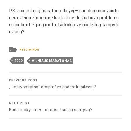
P.S. apie mirusįjį maratono dalyvį – nuo durnumo vaistų
nėra. Jeigu žmogui ne kartą ir ne du jau buvo problemų
su širdimi bėgimų metu, tai kokio velnio likimą tampyti
už ūsų?
kasdienybė
2009
VILNIAUS MARATONAS
PREVIOUS POST
„Lietuvos rytas“ atsiprašys apdergtų piliečių?
NEXT POST
Kada mokysimės homoseksualių santykių?