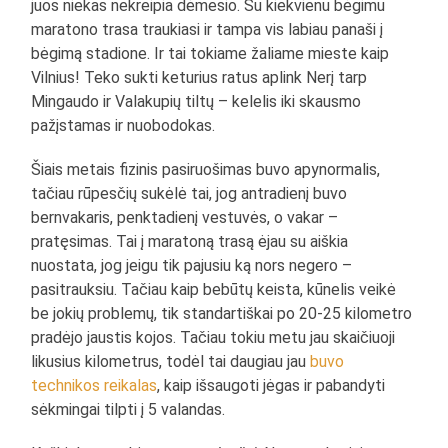
juos niekas nekreipia dėmesio. Su kiekvienu bėgimu
maratono trasa traukiasi ir tampa vis labiau panaši į
bėgimą stadione. Ir tai tokiame žaliame mieste kaip
Vilnius! Teko sukti keturius ratus aplink Nerį tarp
Mingaudo ir Valakupių tiltų – kelelis iki skausmo
pažįstamas ir nuobodokas.
Šiais metais fizinis pasiruošimas buvo apynormalis,
tačiau rūpesčių sukėlė tai, jog antradienį buvo
bernvakaris, penktadienį vestuvės, o vakar –
pratęsimas. Tai į maratoną trasą ėjau su aiškia
nuostata, jog jeigu tik pajusiu ką nors negero –
pasitrauksiu. Tačiau kaip bebūtų keista, kūnelis veikė
be jokių problemų, tik standartiškai po 20-25 kilometro
pradėjo jaustis kojos. Tačiau tokiu metu jau skaičiuoji
likusius kilometrus, todėl tai daugiau jau
buvo
technikos reikalas
, kaip išsaugoti jėgas ir pabandyti
sėkmingai tilpti į 5 valandas.