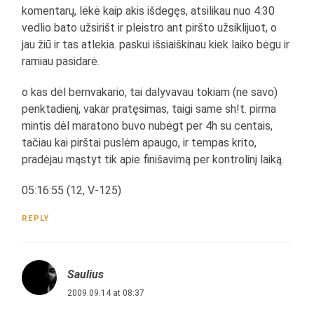
komentarų, lėkė kaip akis išdegęs, atsilikau nuo 4:30
vedlio bato užsirišt ir pleistro ant piršto užsiklijuot, o
jau žiū ir tas atlekia. paskui išsiaiškinau kiek laiko bėgu ir
ramiau pasidarė.
o kas dėl bernvakario, tai dalyvavau tokiam (ne savo)
penktadienį, vakar pratęsimas, taigi same sh!t. pirma
mintis dėl maratono buvo nubėgt per 4h su centais,
tačiau kai pirštai puslėm apaugo, ir tempas krito,
pradėjau mąstyt tik apie finišavimą per kontrolinį laiką.
05:16:55 (12, V-125)
REPLY
Saulius
2009.09.14 at 08:37