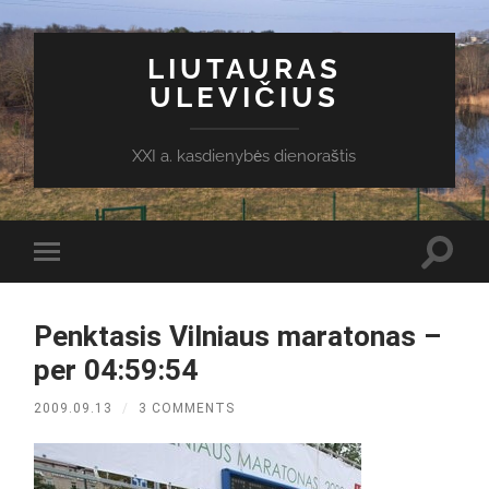
LIUTAURAS
ULEVIČIUS
XXI a. kasdienybės dienoraštis
Toggl
Toggle
search
mobile
field
menu
Penktasis Vilniaus maratonas –
per 04:59:54
2009.09.13
/
3 COMMENTS