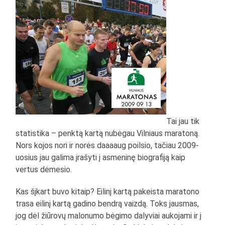
Tai jau tik
statistika – penktą kartą nubėgau Vilniaus maratoną.
Nors kojos nori ir norės daaaaug poilsio, tačiau 2009-
uosius jau galima įrašyti į asmeninę biografiją kaip
vertus dėmesio.
Kas šįkart buvo kitaip? Eilinį kartą pakeista maratono
trasa eilinį kartą gadino bendrą vaizdą. Toks jausmas,
jog dėl žiūrovų malonumo bėgimo dalyviai aukojami ir į