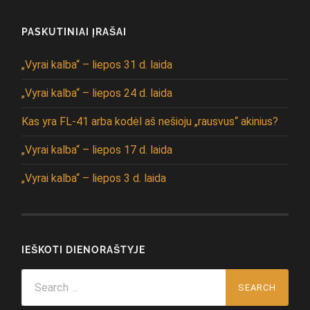
PASKUTINIAI ĮRAŠAI
„Vyrai kalba“ – liepos 31 d. laida
„Vyrai kalba“ – liepos 24 d. laida
Kas yra FL-41 arba kodėl aš nešioju „rausvus“ akinius?
„Vyrai kalba“ – liepos 17 d. laida
„Vyrai kalba“ – liepos 3 d. laida
IEŠKOTI DIENORAŠTYJE
Search
for: