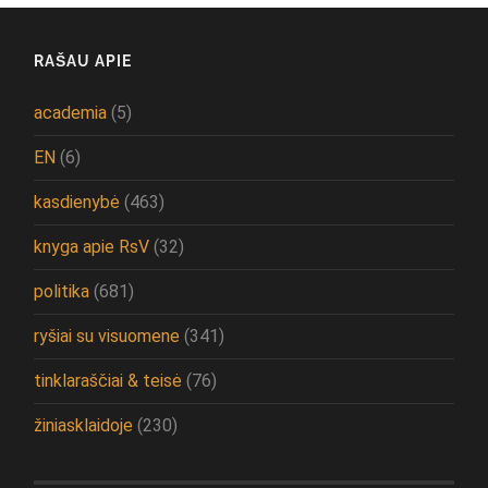
RAŠAU APIE
academia
(5)
EN
(6)
kasdienybė
(463)
knyga apie RsV
(32)
politika
(681)
ryšiai su visuomene
(341)
tinklaraščiai & teisė
(76)
žiniasklaidoje
(230)