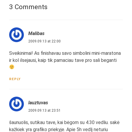
3 Comments
Malibas
2009.09.13 at 22:00
Sveikinimai! As finishavau savo simbolini mini-maratona
ir kol ilsejausi, kaip tik pamaciau tave pro sali beganti
REPLY
lauztuvas
2009.09.13 at 23:51
šaunuolis, sutikau tave, kai bėgom su 4.30 vedliu. sakė
kažkiek yra grafiko priekyje. Apie 5h vedlį neturiu