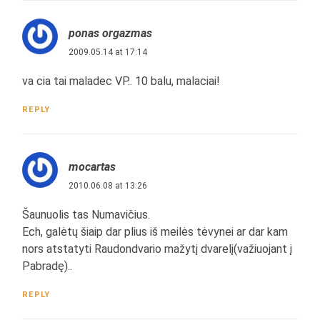
ponas orgazmas
2009.05.14 at 17:14
va cia tai maladec VP.. 10 balu, malaciai!
REPLY
mocartas
2010.06.08 at 13:26
Šaunuolis tas Numavičius.
Ech, galėtų šiaip dar plius iš meilės tėvynei ar dar kam
nors atstatyti Raudondvario mažytį dvarelį(važiuojant į
Pabradę)..
REPLY