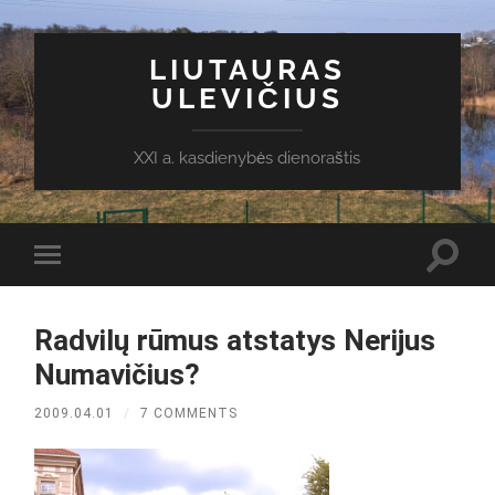
LIUTAURAS
ULEVIČIUS
XXI a. kasdienybės dienoraštis
Toggl
Toggle
search
mobile
field
menu
Radvilų rūmus atstatys Nerijus
Numavičius?
2009.04.01
/
7 COMMENTS