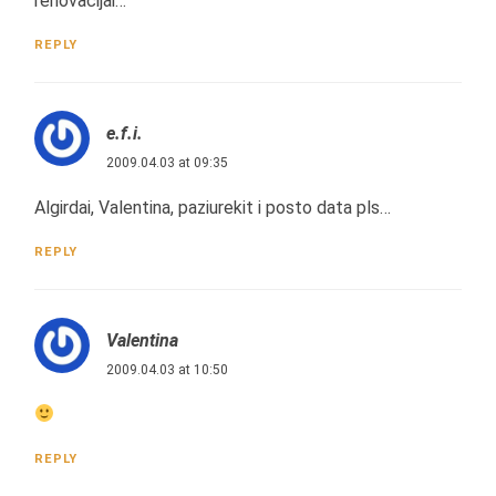
renovacijai…
REPLY
e.f.i.
2009.04.03 at 09:35
Algirdai, Valentina, paziurekit i posto data pls…
REPLY
Valentina
2009.04.03 at 10:50
REPLY