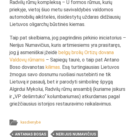
Radvilų rūmų kompleksą – U formos rūmus, kurių
priekyje, vietoj šiuo metu savivaldybės valdomos
automobilių aikštelės, išsidėstytų uždaras didžiausių
Lietuvos oligarchų būstinės kiemas.
Taip pat skelbiama, jog pagrindinis pirkinio iniciatorius –
Nerijus Numavičius, kuris artimiesiems yra prasitaręs,
jog jį asmeniškai įžeidė
belgų brolių Ortizų dovana
Valdovų rūmams
– Sapiegų taurė, o taip pat Antano
Boso dovanotas
kilimas
. Esą turtingiausias Lietuvos
žmogus savo dosnumu ruošiasi nustebinti ne tik
Lietuvą ir pasaulį, bet ir parodyti simbolinę špygą
Algirdui Mykolui, Radvilų rūmų ansamblį (kuriame įsikurs
ir „VP dešimtuko“ kolumbariumas) atkurdamas pagal
griežčiausius istorijos restauravimo reikalavimus.
kasdienybė
ANTANAS BOSAS
NERIJUS NUMAVIČIUS