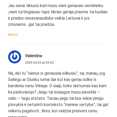
Jau senai tikiuosi kad musu vieni geriausiu verslininku
,vieni turtingiausiu taps tikrais geraja prasme turtuoliais
ir prades nesavanaudiska veikla Lietuvai ir jos
zmonems…gal tai pradzia…
REPLY
Valentina
2009.04.03 at 09:02
Na, del tu “vienus is geriausiai islikusiu”, tai, manau, jog
Saliegu ar Slusku rumai dar kol kas geriau islike is
barokiniu rumu Vilniuje. O siaip, koks skirtumas kas kam
ka padovanojo? Jeigu tai issaugos musu pavelda –
valio – tegu atstato. Taciau jeigu tai bus eiline pinigu
plovykla ir neturinti konteksto “menine vertybe”, tai gal
reiketu pagalvoti…Nors, kol valdzia prisivers rumu