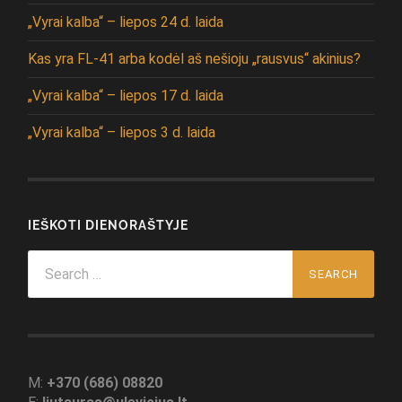
„Vyrai kalba“ – liepos 24 d. laida
Kas yra FL-41 arba kodėl aš nešioju „rausvus“ akinius?
„Vyrai kalba“ – liepos 17 d. laida
„Vyrai kalba“ – liepos 3 d. laida
IEŠKOTI DIENORAŠTYJE
Search
for:
M:
+370 (686) 08820