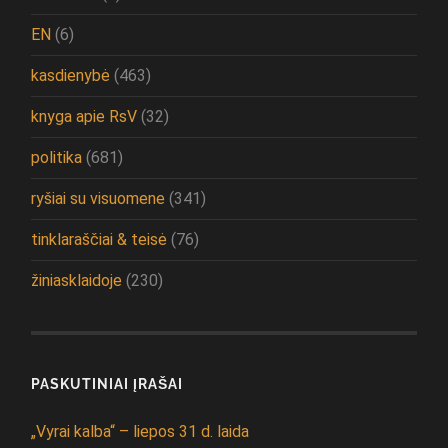
EN
(6)
kasdienybė
(463)
knyga apie RsV
(32)
politika
(681)
ryšiai su visuomene
(341)
tinklaraščiai & teisė
(76)
žiniasklaidoje
(230)
PASKUTINIAI ĮRAŠAI
„Vyrai kalba“ – liepos 31 d. laida