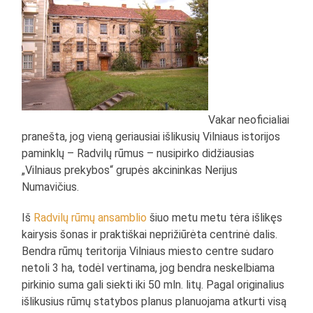
Vakar neoficialiai
pranešta, jog vieną geriausiai išlikusių Vilniaus istorijos
paminklų – Radvilų rūmus – nusipirko didžiausias
„Vilniaus prekybos“ grupės akcininkas Nerijus
Numavičius.
Iš
Radvilų rūmų ansamblio
šiuo metu metu tėra išlikęs
kairysis šonas ir praktiškai neprižiūrėta centrinė dalis.
Bendra rūmų teritorija Vilniaus miesto centre sudaro
netoli 3 ha, todėl vertinama, jog bendra neskelbiama
pirkinio suma gali siekti iki 50 mln. litų. Pagal originalius
išlikusius rūmų statybos planus planuojama atkurti visą