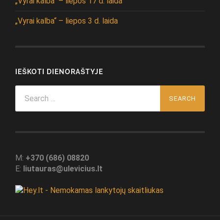
„Vyrai kalba“ – liepos 17 d. laida
„Vyrai kalba“ – liepos 3 d. laida
IEŠKOTI DIENORAŠTYJE
Search
for:
M:
+370 (686) 08820
E:
liutauras@ulevicius.lt