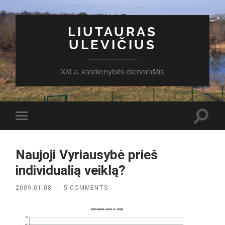
LIUTAURAS
ULEVIČIUS
XXI a. kasdienybės dienoraštis
Toggl
Toggle
search
mobile
field
menu
Naujoji Vyriausybė prieš
individualią veiklą?
2009.01.08
/
5 COMMENTS