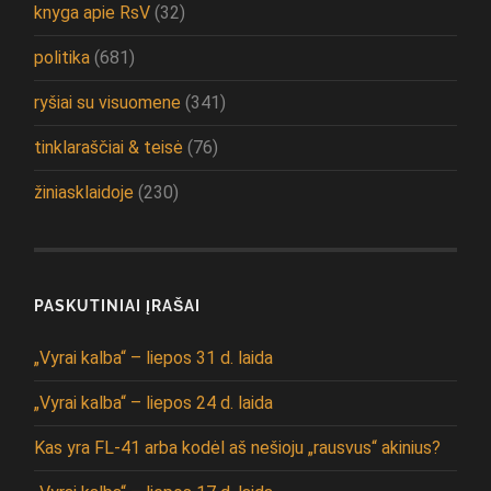
knyga apie RsV
(32)
politika
(681)
ryšiai su visuomene
(341)
tinklaraščiai & teisė
(76)
žiniasklaidoje
(230)
PASKUTINIAI ĮRAŠAI
„Vyrai kalba“ – liepos 31 d. laida
„Vyrai kalba“ – liepos 24 d. laida
Kas yra FL-41 arba kodėl aš nešioju „rausvus“ akinius?