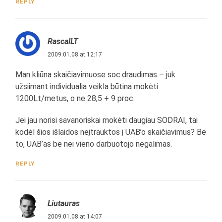
REPLY
RascalLT
2009.01.08 at 12:17
Man kliūna skaičiavimuose soc.draudimas – juk
užsiimant individualia veikla būtina mokėti
1200Lt/metus, o ne 28,5 + 9 proc.
Jei jau norisi savanoriskai mokėti daugiau SODRAI, tai
kodėl šios išlaidos neįtrauktos į UAB’o skaičiavimus? Be
to, UAB’as be nei vieno darbuotojo negalimas.
REPLY
Liutauras
2009.01.08 at 14:07