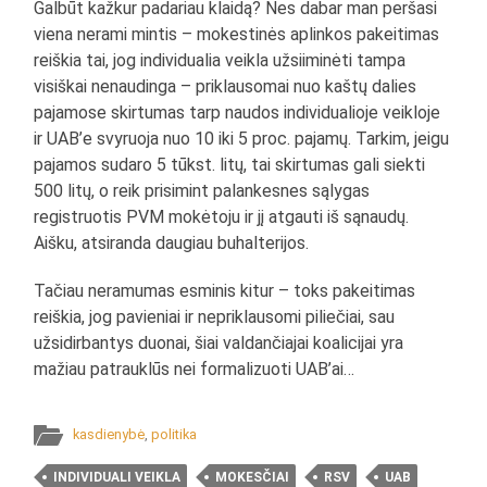
Galbūt kažkur padariau klaidą? Nes dabar man peršasi
viena nerami mintis – mokestinės aplinkos pakeitimas
reiškia tai, jog individualia veikla užsiiminėti tampa
visiškai nenaudinga
– priklausomai nuo kaštų dalies
pajamose skirtumas tarp naudos individualioje veikloje
ir UAB’e svyruoja nuo 10 iki 5 proc. pajamų. Tarkim, jeigu
pajamos sudaro 5 tūkst. litų, tai skirtumas gali siekti
500 litų, o reik prisimint palankesnes sąlygas
registruotis PVM mokėtoju ir jį atgauti iš sąnaudų.
Aišku, atsiranda daugiau buhalterijos.
Tačiau neramumas esminis kitur – toks pakeitimas
reiškia, jog pavieniai ir nepriklausomi piliečiai, sau
užsidirbantys duonai, šiai valdančiajai koalicijai yra
mažiau patrauklūs nei formalizuoti UAB’ai…
kasdienybė
,
politika
INDIVIDUALI VEIKLA
MOKESČIAI
RSV
UAB