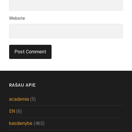
Website
RAŠAU APIE
academia
(5)
EN
(6)
kasdienybė
(463)