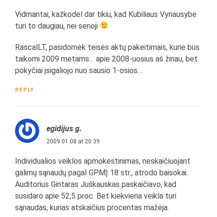
Vidmantai, kažkodėl dar tikiu, kad Kubiliaus Vyriausybė
turi to daugiau, nei senoji
RascalLT, pasidomėk teisės aktų pakeitimais, kurie bus
taikomi 2009 metams… apie 2008-uosius aš žinau, bet
pokyčiai įsigaliojo nuo sausio 1-osios…
REPLY
egidijus g.
2009.01.08 at 20:39
Individualios veiklos apmokestinimas, neskaičiuojant
galimų sąnaudų pagal GPMĮ 18 str., atrodo baisokai.
Auditorius Gintaras Juškauskas paskaičiavo, kad
susidaro apie 52,5 proc. Bet kiekviena veikla turi
sąnaudas, kurias atskaičius procentas mažėja.