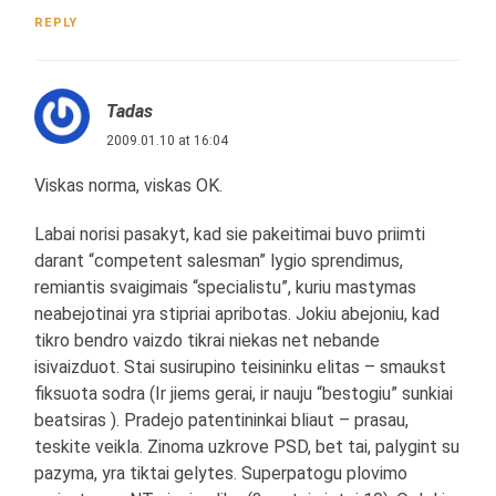
REPLY
Tadas
2009.01.10 at 16:04
Viskas norma, viskas OK.
Labai norisi pasakyt, kad sie pakeitimai buvo priimti
darant “competent salesman” lygio sprendimus,
remiantis svaigimais “specialistu”, kuriu mastymas
neabejotinai yra stipriai apribotas. Jokiu abejoniu, kad
tikro bendro vaizdo tikrai niekas net nebande
isivaizduot. Stai susirupino teisininku elitas – smaukst
fiksuota sodra (Ir jiems gerai, ir nauju “bestogiu” sunkiai
beatsiras ). Pradejo patentininkai bliaut – prasau,
teskite veikla. Zinoma uzkrove PSD, bet tai, palygint su
pazyma, yra tiktai gelytes. Superpatogu plovimo