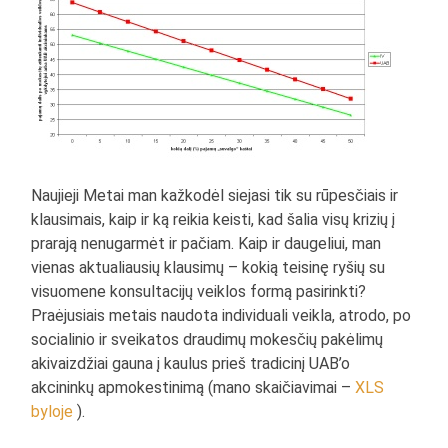
Naujieji Metai man kažkodėl siejasi tik su rūpesčiais ir
klausimais, kaip ir ką reikia keisti, kad šalia visų krizių į
prarają nenugarmėt ir pačiam. Kaip ir daugeliui, man
vienas aktualiausių klausimų – kokią teisinę ryšių su
visuomene konsultacijų veiklos formą pasirinkti?
Praėjusiais metais naudota individuali veikla, atrodo, po
socialinio ir sveikatos draudimų mokesčių pakėlimų
akivaizdžiai gauna į kaulus prieš tradicinį UAB’o
akcininkų apmokestinimą (mano skaičiavimai –
XLS
byloje
).