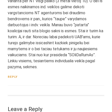
varianta per NT visgi paliko (3 metai vietoj 10). O del is
esmes naikinamos ind. veiklos galime dekoti
vargstancioms NT agenturoms bei draudimo
bendrovems ir pan., kurios “taupe” varydamos
darbuotojus i indv. veikla. Manau buvo “patarta”
koalicijai rauti sita blogio sakni is esmes. Stai ir turim ka
turim. A, ir dar. Noreciau labai padekoti UAB’ams, kurie
turejo galimybe issicashint kazkiek pinigeliu bei
mamytems ir o bei taciau tetukams ir ju naujiesiems
vaikuciams. Stai nuo kur prasideda “SOliDaRumAs”.
Linkiu visiems, tesiantiems individualia veikla pagal
pazyma, sekmes.
REPLY
Leave a Reply